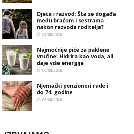
on
Djeca i razvod: Šta se događa
među braćom i sestrama
nakon razvoda roditelja?
Posted
05/08/2026
on
Najmoćnije piće za paklene
vrućine: Hidrira kao voda, ali
daje više energije
Posted
06/08/2026
on
Njemački penzioneri rade i
do 74. godine
Posted
06/08/2026
on