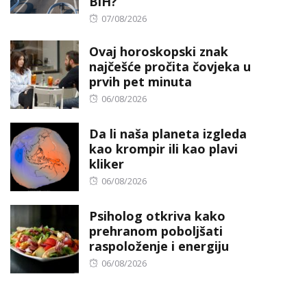
BiH?
Posted
07/08/2026
on
Ovaj horoskopski znak
najčešće pročita čovjeka u
prvih pet minuta
Posted
06/08/2026
on
Da li naša planeta izgleda
kao krompir ili kao plavi
kliker
Posted
06/08/2026
on
Psiholog otkriva kako
prehranom poboljšati
raspoloženje i energiju
Posted
06/08/2026
on