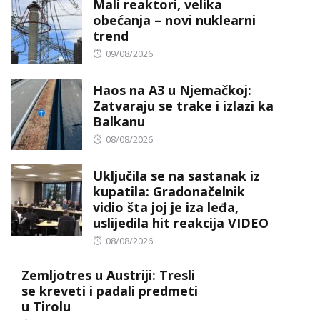
Mali reaktori, velika
obećanja – novi nuklearni
trend
Posted
09/08/2026
on
Haos na A3 u Njemačkoj:
Zatvaraju se trake i izlazi ka
Balkanu
Posted
08/08/2026
on
Uključila se na sastanak iz
kupatila: Gradonačelnik
vidio šta joj je iza leđa,
uslijedila hit reakcija VIDEO
Posted
08/08/2026
on
Zemljotres u Austriji: Tresli
se kreveti i padali predmeti
u Tirolu