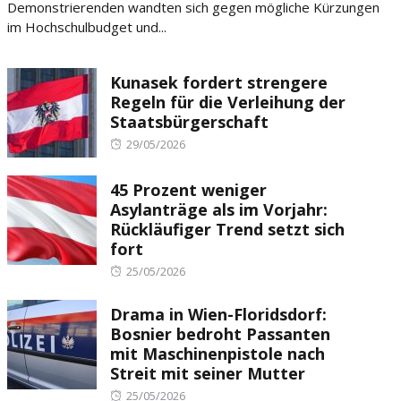
Demonstrierenden wandten sich gegen mögliche Kürzungen
im Hochschulbudget und...
Kunasek fordert strengere
Regeln für die Verleihung der
Staatsbürgerschaft
Posted
29/05/2026
on
45 Prozent weniger
Asylanträge als im Vorjahr:
Rückläufiger Trend setzt sich
fort
Posted
25/05/2026
on
Drama in Wien-Floridsdorf:
Bosnier bedroht Passanten
mit Maschinenpistole nach
Streit mit seiner Mutter
Posted
25/05/2026