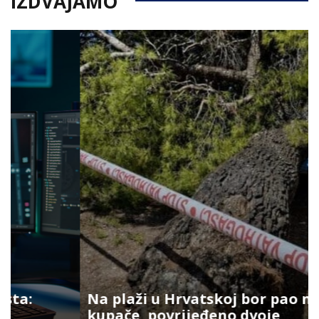
IZDVAJAMO
Na plaži u Hrvatskoj bor pao na
kupače, povrijeđeno dvoje