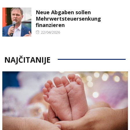
on
Neue Abgaben sollen
Mehrwertsteuersenkung
finanzieren
Posted
22/04/2026
on
NAJČITANIJE