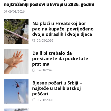
najtraženiji poslovi u Evropi u 2026. godini
Posted
09/08/2026
on
Na plaži u Hrvatskoj bor
pao na kupače, povrijeđeno
dvoje odraslih i dvoje djece
Posted
09/08/2026
on
Da li bi trebalo da
prestanete da pucketate
prstima
Posted
09/08/2026
on
Bjesne požari u Srbiji –
najteže u Deliblatskoj
peščari
Posted
09/08/2026
on