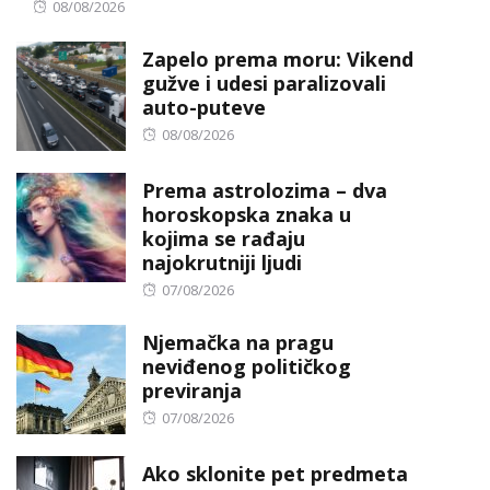
Posted
08/08/2026
on
Zapelo prema moru: Vikend
gužve i udesi paralizovali
auto-puteve
Posted
08/08/2026
on
Prema astrolozima – dva
horoskopska znaka u
kojima se rađaju
najokrutniji ljudi
Posted
07/08/2026
on
Njemačka na pragu
neviđenog političkog
previranja
Posted
07/08/2026
on
Ako sklonite pet predmeta