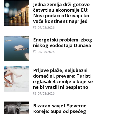
Jedna zemlja drži gotovo
četvrtinu ekonomije EU:
Novi podaci otkrivaju ko
vuče kontinent naprijed
Posted
07/08/2026
on
Energetski problemi zbog
niskog vodostaja Dunava
Posted
07/08/2026
on
Prljave plaže, neljubazni
domaćini, prevare: Turisti
izglasali 4 zemlje u koje se
ne bi vratili ni besplatno
Posted
07/08/2026
on
Bizaran savjet Sjeverne
Koreje: Supa od psećeg