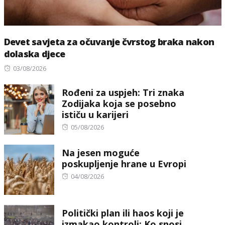
Devet savjeta za očuvanje čvrstog braka nakon
dolaska djece
Posted
03/08/2026
on
Rođeni za uspjeh: Tri znaka
Zodijaka koja se posebno
ističu u karijeri
Posted
05/08/2026
on
Na jesen moguće
poskupljenje hrane u Evropi
Posted
04/08/2026
on
Politički plan ili haos koji je
izmakao kontroli: Ko snosi