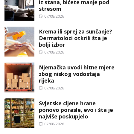
iz stana, bićete manje pod
stresom
Posted
07/08/2026
on
Krema ili sprej za sunčanje?
Dermatolozi otkrili šta je
bolji izbor
Posted
07/08/2026
on
Njemačka uvodi hitne mjere
zbog niskog vodostaja
rijeka
Posted
07/08/2026
on
Svjetske cijene hrane
ponovo porasle, evo i šta je
najviše poskupjelo
Posted
07/08/2026
on