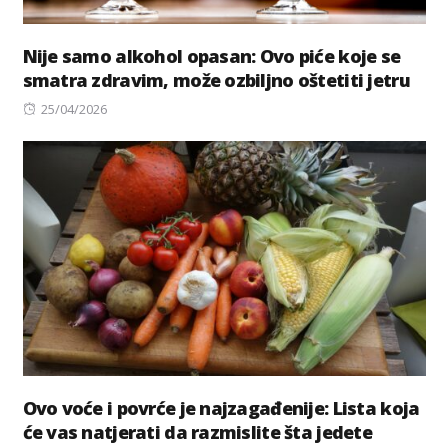
Nije samo alkohol opasan: Ovo piće koje se
smatra zdravim, može ozbiljno oštetiti jetru
Posted
25/04/2026
on
Ovo voće i povrće je najzagađenije: Lista koja
će vas natjerati da razmislite šta jedete