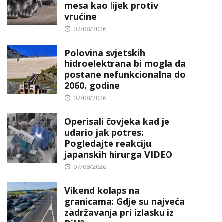
mesa kao lijek protiv
vrućine
Posted
07/08/2026
on
Polovina svjetskih
hidroelektrana bi mogla da
postane nefunkcionalna do
2060. godine
Posted
07/08/2026
on
Operisali čovjeka kad je
udario jak potres:
Pogledajte reakciju
japanskih hirurga VIDEO
Posted
07/08/2026
on
Vikend kolaps na
granicama: Gdje su najveća
zadržavanja pri izlasku iz