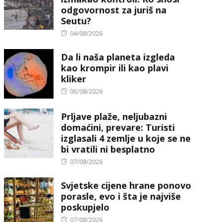
odgovornost za juriš na
Seutu?
Posted
04/08/2026
on
Da li naša planeta izgleda
kao krompir ili kao plavi
kliker
Posted
06/08/2026
on
Prljave plaže, neljubazni
domaćini, prevare: Turisti
izglasali 4 zemlje u koje se ne
bi vratili ni besplatno
Posted
07/08/2026
on
Svjetske cijene hrane ponovo
porasle, evo i šta je najviše
poskupjelo
Posted
07/08/2026