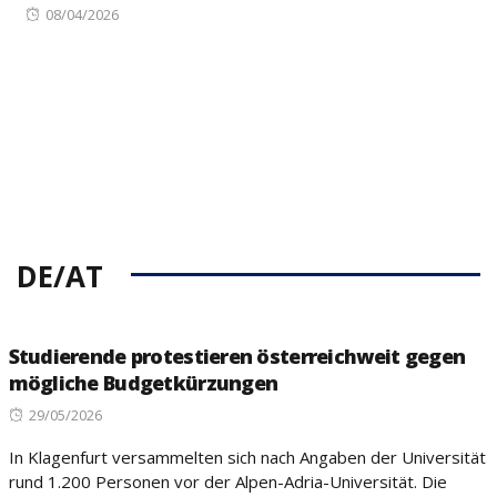
Posted
08/04/2026
on
DE/AT
Studierende protestieren österreichweit gegen
mögliche Budgetkürzungen
Posted
29/05/2026
on
In Klagenfurt versammelten sich nach Angaben der Universität
rund 1.200 Personen vor der Alpen-Adria-Universität. Die