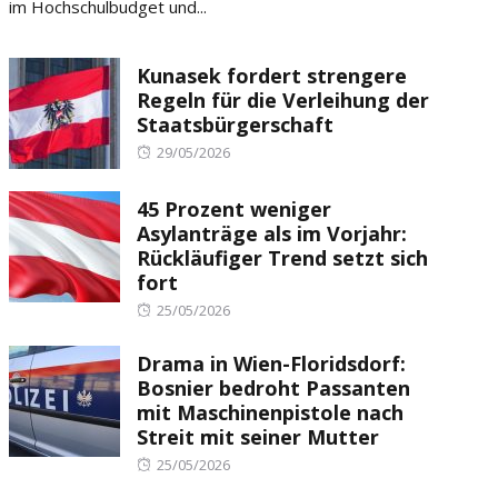
im Hochschulbudget und...
Kunasek fordert strengere
Regeln für die Verleihung der
Staatsbürgerschaft
Posted
29/05/2026
on
45 Prozent weniger
Asylanträge als im Vorjahr:
Rückläufiger Trend setzt sich
fort
Posted
25/05/2026
on
Drama in Wien-Floridsdorf:
Bosnier bedroht Passanten
mit Maschinenpistole nach
Streit mit seiner Mutter
Posted
25/05/2026
on