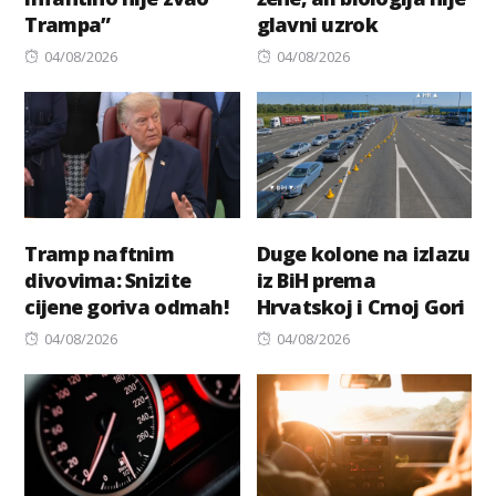
Trampa”
glavni uzrok
Posted
Posted
04/08/2026
04/08/2026
on
on
Tramp naftnim
Duge kolone na izlazu
divovima: Snizite
iz BiH prema
cijene goriva odmah!
Hrvatskoj i Crnoj Gori
Posted
Posted
04/08/2026
04/08/2026
on
on