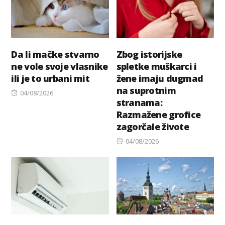
Da li mačke stvarno
Zbog istorijske
ne vole svoje vlasnike
spletke muškarci i
ili je to urbani mit
žene imaju dugmad
na suprotnim
Posted
04/08/2026
stranama:
on
Razmažene grofice
zagorčale živote
Posted
04/08/2026
on