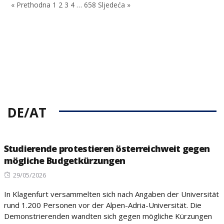
« Prethodna
1
2
3
4
…
658
Sljedeća »
DE/AT
Studierende protestieren österreichweit gegen
mögliche Budgetkürzungen
Posted
29/05/2026
on
In Klagenfurt versammelten sich nach Angaben der Universität
rund 1.200 Personen vor der Alpen-Adria-Universität. Die
Demonstrierenden wandten sich gegen mögliche Kürzungen