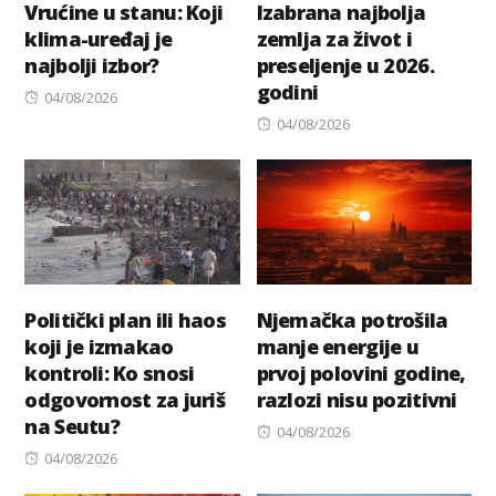
Vrućine u stanu: Koji
Izabrana najbolja
klima-uređaj je
zemlja za život i
najbolji izbor?
preseljenje u 2026.
godini
Posted
04/08/2026
on
Posted
04/08/2026
on
Politički plan ili haos
Njemačka potrošila
koji je izmakao
manje energije u
kontroli: Ko snosi
prvoj polovini godine,
odgovornost za juriš
razlozi nisu pozitivni
na Seutu?
Posted
04/08/2026
Posted
on
04/08/2026
on