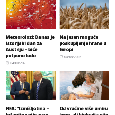
Meteorolozi: Danas je
Na jesen moguće
istorijski dan za
poskupljenje hrane u
Austriju – biće
Evropi
potpuno ludo
Posted
04/08/2026
Posted
on
04/08/2026
on
FIFA: “Izmišljotina –
Od vrućine više umiru
Infantino nije zvao
žene, ali biologija nije