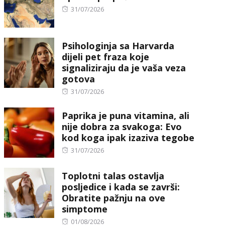
Posted
31/07/2026
on
Psihologinja sa Harvarda
dijeli pet fraza koje
signaliziraju da je vaša veza
gotova
Posted
31/07/2026
on
Paprika je puna vitamina, ali
nije dobra za svakoga: Evo
kod koga ipak izaziva tegobe
Posted
31/07/2026
on
Toplotni talas ostavlja
posljedice i kada se završi:
Obratite pažnju na ove
simptome
Posted
01/08/2026