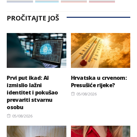
PROČITAJTE JOŠ
Prvi put ikad: AI
Hrvatska u crvenom:
izmislio lažni
Presušiće rijeke?
identitet i pokušao
Posted
05/08/2026
prevariti stvarnu
on
osobu
Posted
05/08/2026
on