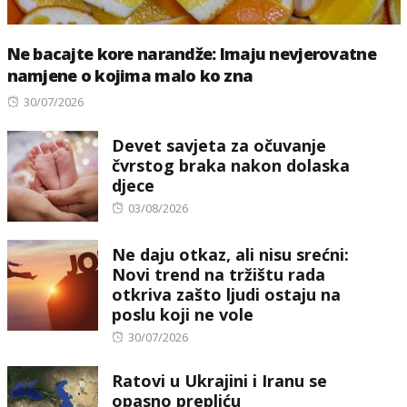
Ne bacajte kore narandže: Imaju nevjerovatne
namjene o kojima malo ko zna
Posted
30/07/2026
on
Devet savjeta za očuvanje
čvrstog braka nakon dolaska
djece
Posted
03/08/2026
on
Ne daju otkaz, ali nisu srećni:
Novi trend na tržištu rada
otkriva zašto ljudi ostaju na
poslu koji ne vole
Posted
30/07/2026
on
Ratovi u Ukrajini i Iranu se
opasno prepliću