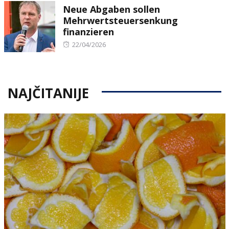
Neue Abgaben sollen
Mehrwertsteuersenkung
finanzieren
Posted
22/04/2026
on
NAJČITANIJE