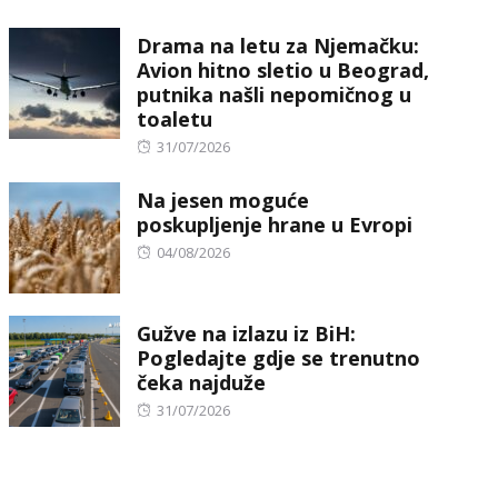
on
Drama na letu za Njemačku:
Avion hitno sletio u Beograd,
putnika našli nepomičnog u
toaletu
Posted
31/07/2026
on
Na jesen moguće
poskupljenje hrane u Evropi
Posted
04/08/2026
on
Gužve na izlazu iz BiH:
Pogledajte gdje se trenutno
čeka najduže
Posted
31/07/2026
on