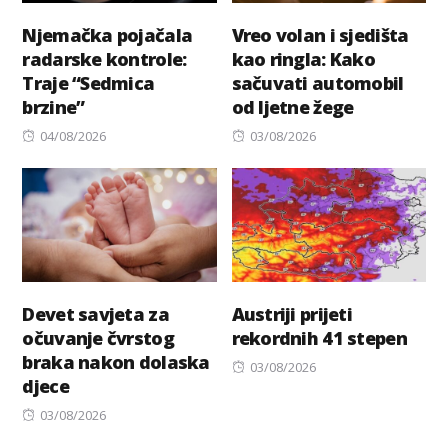
Njemačka pojačala
Vreo volan i sjedišta
radarske kontrole:
kao ringla: Kako
Traje “Sedmica
sačuvati automobil
brzine”
od ljetne žege
Posted
Posted
04/08/2026
03/08/2026
on
on
Devet savjeta za
Austriji prijeti
očuvanje čvrstog
rekordnih 41 stepen
braka nakon dolaska
Posted
03/08/2026
djece
on
Posted
03/08/2026
on