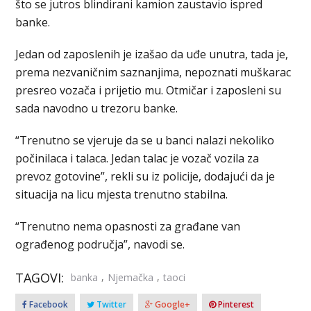
što se jutros blindirani kamion zaustavio ispred
banke.
Jedan od zaposlenih je izašao da uđe unutra, tada je,
prema nezvaničnim saznanjima, nepoznati muškarac
presreo vozača i prijetio mu. Otmičar i zaposleni su
sada navodno u trezoru banke.
“Trenutno se vjeruje da se u banci nalazi nekoliko
počinilaca i talaca. Jedan talac je vozač vozila za
prevoz gotovine”, rekli su iz policije, dodajući da je
situacija na licu mjesta trenutno stabilna.
“Trenutno nema opasnosti za građane van
ograđenog područja”, navodi se.
TAGOVI:
,
,
banka
Njemačka
taoci
Facebook
Twitter
Google+
Pinterest