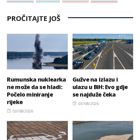
PROČITAJTE JOŠ
Rumunska nuklearka
Gužve na izlazu i
ne može da se hladi:
ulazu u BiH: Evo gdje
Počelo miniranje
se najduže čeka
rijeke
Posted
03/08/2026
Posted
on
03/08/2026
on