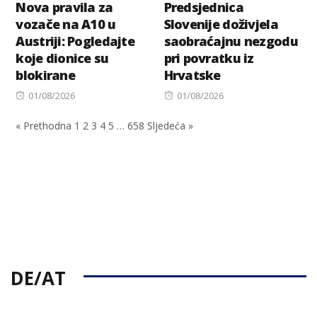
Nova pravila za
Predsjednica
vozače na A10 u
Slovenije doživjela
Austriji: Pogledajte
saobraćajnu nezgodu
koje dionice su
pri povratku iz
blokirane
Hrvatske
Posted
Posted
01/08/2026
01/08/2026
on
on
« Prethodna
1
2
3
4
5
…
658
Sljedeća »
DE/AT