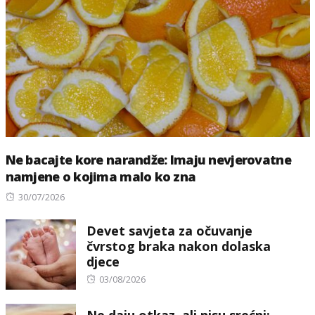
Ne bacajte kore narandže: Imaju nevjerovatne
namjene o kojima malo ko zna
Posted
30/07/2026
on
Devet savjeta za očuvanje
čvrstog braka nakon dolaska
djece
Posted
03/08/2026
on
Ne daju otkaz, ali nisu srećni: