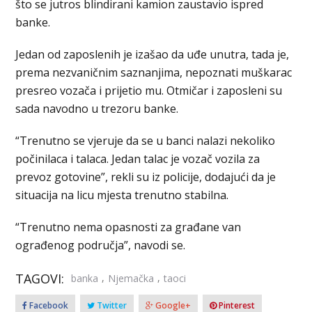
što se jutros blindirani kamion zaustavio ispred
banke.
Jedan od zaposlenih je izašao da uđe unutra, tada je,
prema nezvaničnim saznanjima, nepoznati muškarac
presreo vozača i prijetio mu. Otmičar i zaposleni su
sada navodno u trezoru banke.
“Trenutno se vjeruje da se u banci nalazi nekoliko
počinilaca i talaca. Jedan talac je vozač vozila za
prevoz gotovine”, rekli su iz policije, dodajući da je
situacija na licu mjesta trenutno stabilna.
“Trenutno nema opasnosti za građane van
ograđenog područja”, navodi se.
TAGOVI:
,
,
banka
Njemačka
taoci
Facebook
Twitter
Google+
Pinterest