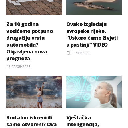
Za 10 godina
Ovako izgledaju
vozićemo potpuno
evropske rijeke.
drugačiju vrstu
“Uskoro ćemo živjeti
automobila?
u pustinji” VIDEO
Objavljena nova
Posted
03/08/2026
prognoza
on
Posted
03/08/2026
on
Brutalno iskreni ili
Vještačka
samo otvoreni? Ova
inteligencija,