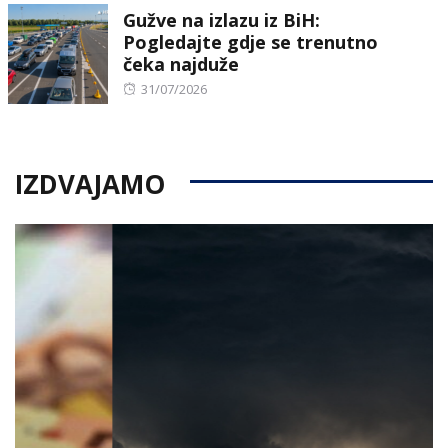
Gužve na izlazu iz BiH:
Pogledajte gdje se trenutno
čeka najduže
Posted
31/07/2026
on
IZDVAJAMO