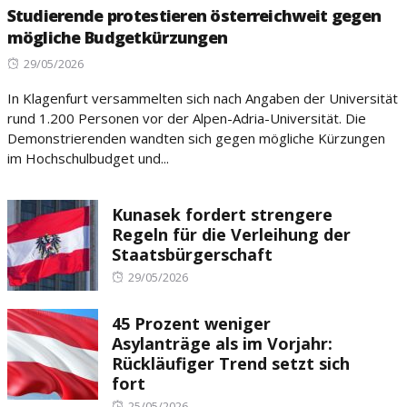
Studierende protestieren österreichweit gegen
mögliche Budgetkürzungen
Posted
29/05/2026
on
In Klagenfurt versammelten sich nach Angaben der Universität
rund 1.200 Personen vor der Alpen-Adria-Universität. Die
Demonstrierenden wandten sich gegen mögliche Kürzungen
im Hochschulbudget und...
Kunasek fordert strengere
Regeln für die Verleihung der
Staatsbürgerschaft
Posted
29/05/2026
on
45 Prozent weniger
Asylanträge als im Vorjahr:
Rückläufiger Trend setzt sich
fort
Posted
25/05/2026