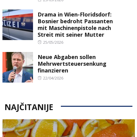
on
Drama in Wien-Floridsdorf:
Bosnier bedroht Passanten
mit Maschinenpistole nach
Streit mit seiner Mutter
Posted
25/05/2026
on
Neue Abgaben sollen
Mehrwertsteuersenkung
finanzieren
Posted
22/04/2026
on
NAJČITANIJE