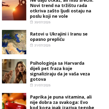
Novi trend na tržištu rada
otkriva zašto ljudi ostaju na
poslu koji ne vole
Posted
30/07/2026
on
Ratovi u Ukrajini i Iranu se
opasno prepliću
Posted
31/07/2026
on
Psihologinja sa Harvarda
dijeli pet fraza koje
signaliziraju da je vaša veza
gotova
Posted
31/07/2026
on
Paprika je puna vitamina, ali
nije dobra za svakoga: Evo
kod koga ipak izaziva tegobe