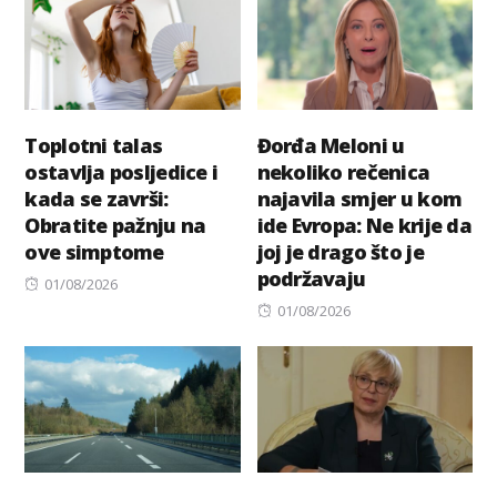
Toplotni talas
Đorđa Meloni u
ostavlja posljedice i
nekoliko rečenica
kada se završi:
najavila smjer u kom
Obratite pažnju na
ide Evropa: Ne krije da
ove simptome
joj je drago što je
podržavaju
Posted
01/08/2026
on
Posted
01/08/2026
on