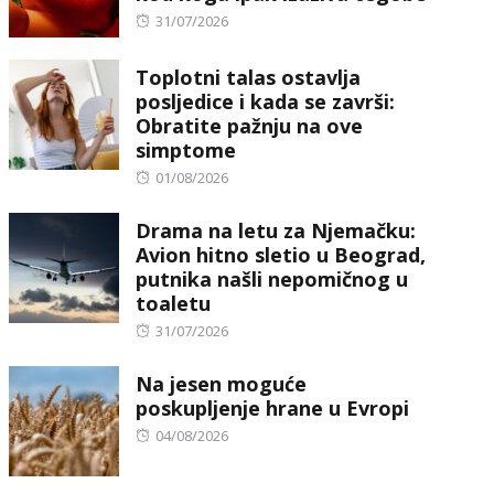
Posted
31/07/2026
on
Toplotni talas ostavlja
posljedice i kada se završi:
Obratite pažnju na ove
simptome
Posted
01/08/2026
on
Drama na letu za Njemačku:
Avion hitno sletio u Beograd,
putnika našli nepomičnog u
toaletu
Posted
31/07/2026
on
Na jesen moguće
poskupljenje hrane u Evropi
Posted
04/08/2026
on