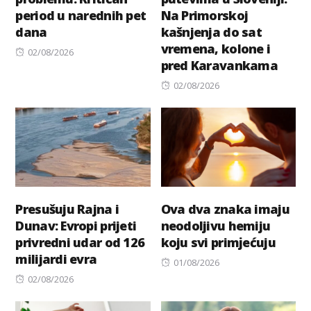
period u narednih pet
Na Primorskoj
dana
kašnjenja do sat
vremena, kolone i
Posted
02/08/2026
pred Karavankama
on
Posted
02/08/2026
on
Presušuju Rajna i
Ova dva znaka imaju
Dunav: Evropi prijeti
neodoljivu hemiju
privredni udar od 126
koju svi primјećuju
milijardi evra
Posted
01/08/2026
Posted
on
02/08/2026
on