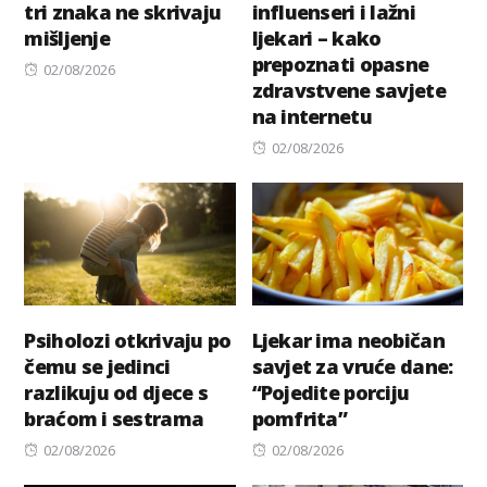
tri znaka ne skrivaju
influenseri i lažni
mišljenje
ljekari – kako
prepoznati opasne
Posted
02/08/2026
zdravstvene savjete
on
na internetu
Posted
02/08/2026
on
Psiholozi otkrivaju po
Ljekar ima neobičan
čemu se jedinci
savjet za vruće dane:
razlikuju od djece s
“Pojedite porciju
braćom i sestrama
pomfrita”
Posted
Posted
02/08/2026
02/08/2026
on
on