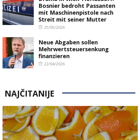
Bosnier bedroht Passanten
mit Maschinenpistole nach
Streit mit seiner Mutter
Posted
25/05/2026
on
Neue Abgaben sollen
Mehrwertsteuersenkung
finanzieren
Posted
22/04/2026
on
NAJČITANIJE