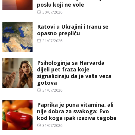
poslu koji ne vole
Posted
30/07/2026
on
Ratovi u Ukrajini i Iranu se
opasno prepliću
Posted
31/07/2026
on
Psihologinja sa Harvarda
dijeli pet fraza koje
signaliziraju da je vaša veza
gotova
Posted
31/07/2026
on
Paprika je puna vitamina, ali
nije dobra za svakoga: Evo
kod koga ipak izaziva tegobe
Posted
31/07/2026
on