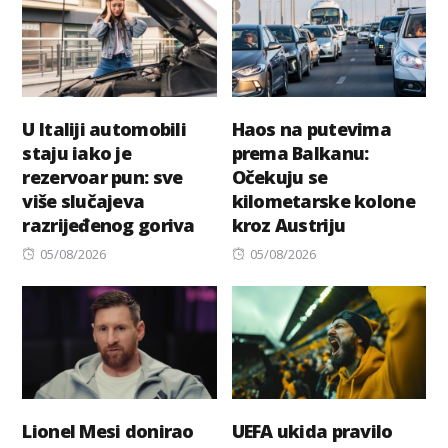
U Italiji automobili
Haos na putevima
staju iako je
prema Balkanu:
rezervoar pun: sve
Očekuju se
više slučajeva
kilometarske kolone
razrijeđenog goriva
kroz Austriju
Posted
Posted
05/08/2026
05/08/2026
on
on
Lionel Mesi donirao
UEFA ukida pravilo