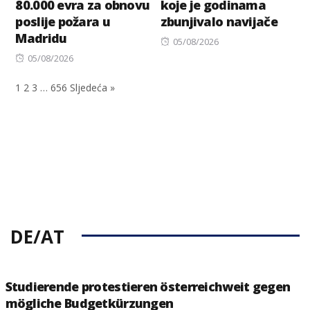
80.000 evra za obnovu
koje je godinama
poslije požara u
zbunjivalo navijače
Madridu
Posted
05/08/2026
Posted
on
05/08/2026
on
1
2
3
…
656
Sljedeća »
DE/AT
Studierende protestieren österreichweit gegen
mögliche Budgetkürzungen