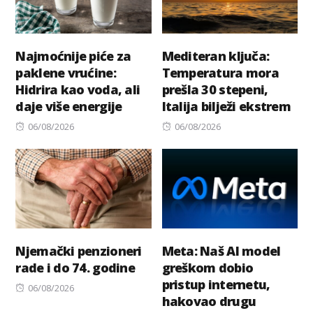
Najmoćnije piće za
Mediteran ključa:
paklene vrućine:
Temperatura mora
Hidrira kao voda, ali
prešla 30 stepeni,
daje više energije
Italija bilježi ekstrem
Posted
Posted
06/08/2026
06/08/2026
on
on
Njemački penzioneri
Meta: Naš AI model
rade i do 74. godine
greškom dobio
pristup internetu,
Posted
06/08/2026
hakovao drugu
on