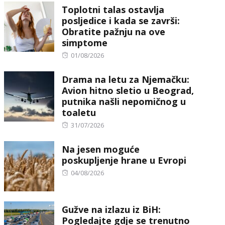
Toplotni talas ostavlja
posljedice i kada se završi:
Obratite pažnju na ove
simptome
Posted
01/08/2026
on
Drama na letu za Njemačku:
Avion hitno sletio u Beograd,
putnika našli nepomičnog u
toaletu
Posted
31/07/2026
on
Na jesen moguće
poskupljenje hrane u Evropi
Posted
04/08/2026
on
Gužve na izlazu iz BiH:
Pogledajte gdje se trenutno