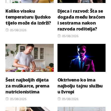
Koliko visoku
Djeca i razvod: Šta se
temperaturu ljudsko
događa među braćom
tijelo može da izdrži?
i sestrama nakon
razvoda roditelja?
Posted
05/08/2026
on
Posted
05/08/2026
on
Šest najboljih dijeta
Oktriveno ko ima
za muškarce, prema
najbolju tajnu službu
nutricionistima
u Evropi
Posted
Posted
05/08/2026
05/08/2026
on
on