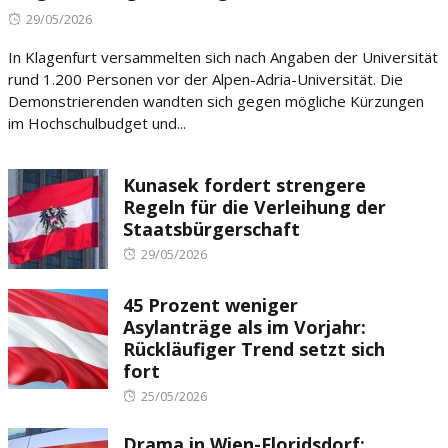
Posted
29/05/2026
on
In Klagenfurt versammelten sich nach Angaben der Universität
rund 1.200 Personen vor der Alpen-Adria-Universität. Die
Demonstrierenden wandten sich gegen mögliche Kürzungen
im Hochschulbudget und...
Kunasek fordert strengere
Regeln für die Verleihung der
Staatsbürgerschaft
Posted
29/05/2026
on
45 Prozent weniger
Asylanträge als im Vorjahr:
Rückläufiger Trend setzt sich
fort
Posted
25/05/2026
on
Drama in Wien-Floridsdorf: