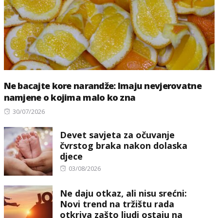
Ne bacajte kore narandže: Imaju nevjerovatne
namjene o kojima malo ko zna
Posted
30/07/2026
on
Devet savjeta za očuvanje
čvrstog braka nakon dolaska
djece
Posted
03/08/2026
on
Ne daju otkaz, ali nisu srećni:
Novi trend na tržištu rada
otkriva zašto ljudi ostaju na