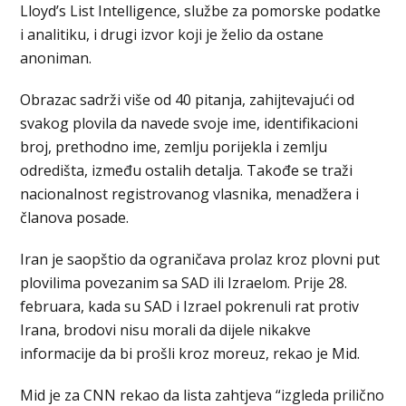
Lloyd’s List Intelligence, službe za pomorske podatke
i analitiku, i drugi izvor koji je želio da ostane
anoniman.
Obrazac sadrži više od 40 pitanja, zahijtevajući od
svakog plovila da navede svoje ime, identifikacioni
broj, prethodno ime, zemlju porijekla i zemlju
odredišta, između ostalih detalja. Takođe se traži
nacionalnost registrovanog vlasnika, menadžera i
članova posade.
Iran je saopštio da ograničava prolaz kroz plovni put
plovilima povezanim sa SAD ili Izraelom. Prije 28.
februara, kada su SAD i Izrael pokrenuli rat protiv
Irana, brodovi nisu morali da dijele nikakve
informacije da bi prošli kroz moreuz, rekao je Mid.
Mid je za CNN rekao da lista zahtjeva “izgleda prilično