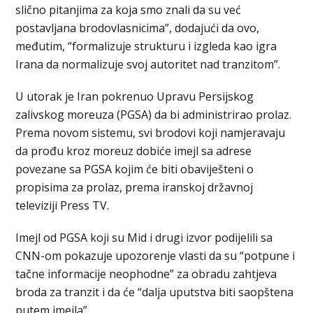
slično pitanjima za koja smo znali da su već
postavljana brodovlasnicima”, dodajući da ovo,
međutim, “formalizuje strukturu i izgleda kao igra
Irana da normalizuje svoj autoritet nad tranzitom”.
U utorak je Iran pokrenuo Upravu Persijskog
zalivskog moreuza (PGSA) da bi administrirao prolaz.
Prema novom sistemu, svi brodovi koji namjeravaju
da prođu kroz moreuz dobiće imejl sa adrese
povezane sa PGSA kojim će biti obaviješteni o
propisima za prolaz, prema iranskoj državnoj
televiziji Press TV.
Imejl od PGSA koji su Mid i drugi izvor podijelili sa
CNN-om pokazuje upozorenje vlasti da su “potpune i
tačne informacije neophodne” za obradu zahtjeva
broda za tranzit i da će “dalja uputstva biti saopštena
putem imejla”.