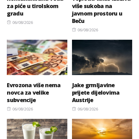
za piće u tirolskom
više sukoba na
gradu
javnom prostoru u
Beču
Posted
06/08/2026
on
Posted
06/08/2026
on
Evrozona više nema
Jake grmljavine
novca za velike
prijete dijelovima
subvencije
Austrije
Posted
Posted
06/08/2026
06/08/2026
on
on