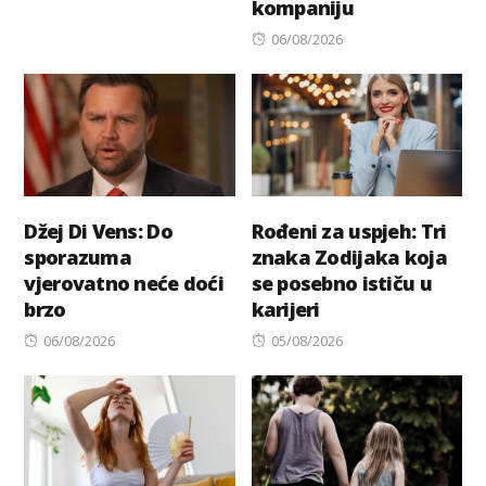
kompaniju
Posted
06/08/2026
on
Džej Di Vens: Do
Rođeni za uspjeh: Tri
sporazuma
znaka Zodijaka koja
vjerovatno neće doći
se posebno ističu u
brzo
karijeri
Posted
Posted
06/08/2026
05/08/2026
on
on