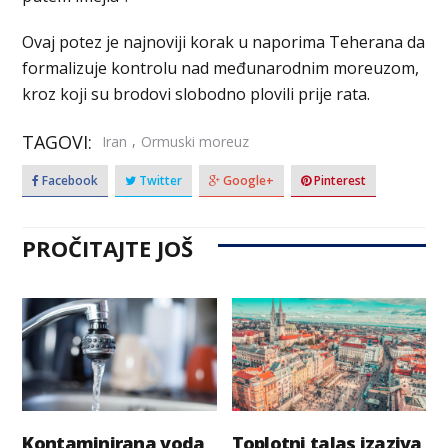
Ovaj potez je najnoviji korak u naporima Teherana da
formalizuje kontrolu nad međunarodnim moreuzom,
kroz koji su brodovi slobodno plovili prije rata.
TAGOVI:
,
Iran
Ormuski moreuz
Facebook
Twitter
Google+
Pinterest
PROČITAJTE JOŠ
Kontaminirana voda
Toplotni talas izaziva