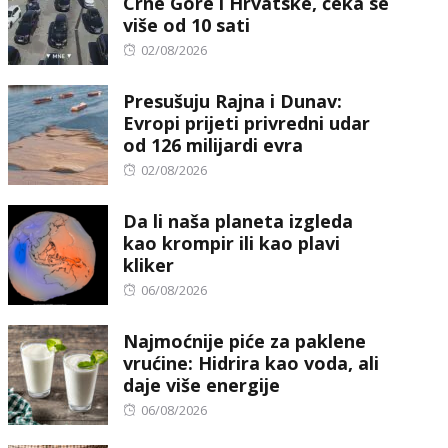
Crne Gore i Hrvatske, čeka se
više od 10 sati
Posted
02/08/2026
on
Presušuju Rajna i Dunav:
Evropi prijeti privredni udar
od 126 milijardi evra
Posted
02/08/2026
on
Da li naša planeta izgleda
kao krompir ili kao plavi
kliker
Posted
06/08/2026
on
Najmoćnije piće za paklene
vrućine: Hidrira kao voda, ali
daje više energije
Posted
06/08/2026
on