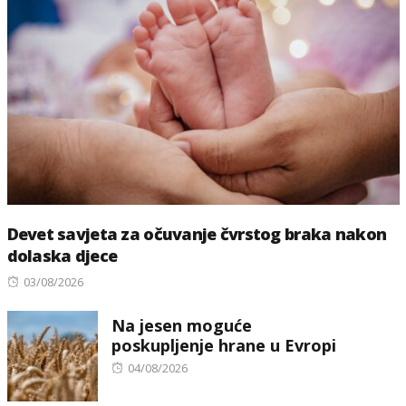
Devet savjeta za očuvanje čvrstog braka nakon
dolaska djece
Posted
03/08/2026
on
Na jesen moguće
poskupljenje hrane u Evropi
Posted
04/08/2026
on