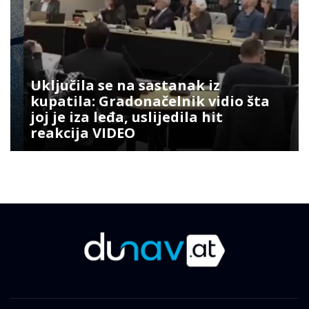
Uključila se na sastanak iz
kupatila: Gradonačelnik vidio šta
joj je iza leđa, uslijedila hit
reakcija VIDEO