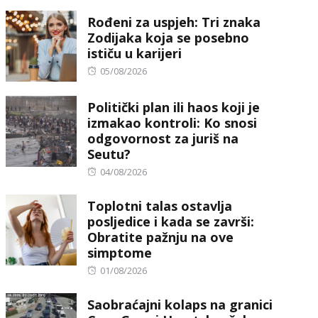
Rođeni za uspjeh: Tri znaka
Zodijaka koja se posebno
ističu u karijeri
Posted
05/08/2026
on
Politički plan ili haos koji je
izmakao kontroli: Ko snosi
odgovornost za juriš na
Seutu?
Posted
04/08/2026
on
Toplotni talas ostavlja
posljedice i kada se završi:
Obratite pažnju na ove
simptome
Posted
01/08/2026
on
Saobraćajni kolaps na granici