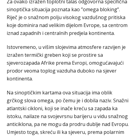
Za ovako izražen toplotni talas odgovorna specifična
sinoptička situacija poznata kao ”omega bloking”.
Riječ je o snažnom polju visokog vazdušnog pritiska
koje dominira nad velikim dijelom Evrope, sa centrom
iznad zapadnih i centralnih predjela kontinenta.
Istovremeno, u višim slojevima atmosfere razvijen je
izražen termički greben koji se prostire sa
sjeverozapada Afrike prema Evropi, omogućavajući
prodor veoma toplog vazduha duboko na sjever
kontinenta.
Na sinoptičkim kartama ova situacija ima oblik
grčkog slova omega, po čemu je i dobila naziv. Snažni
atlantski cikloni, koji se inače kreću sa zapada ka
istoku, nailaze na svojevrsnu barijeru u vidu snažnog
anticiklona, pa ne mogu da prodru dublje nad Evropu.
Umjesto toga, skreću ili ka sjeveru, prema polarnim