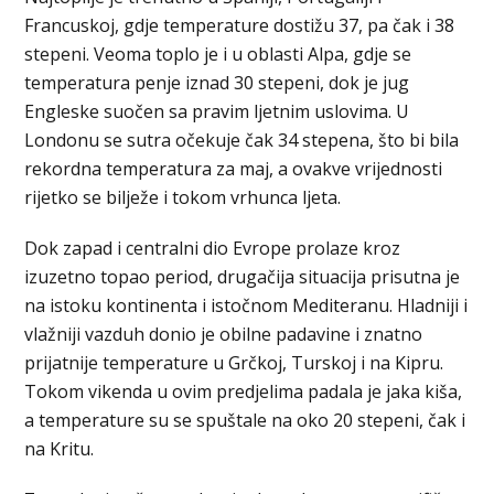
Francuskoj, gdje temperature dostižu 37, pa čak i 38
stepeni. Veoma toplo je i u oblasti Alpa, gdje se
temperatura penje iznad 30 stepeni, dok je jug
Engleske suočen sa pravim ljetnim uslovima. U
Londonu se sutra očekuje čak 34 stepena, što bi bila
rekordna temperatura za maj, a ovakve vrijednosti
rijetko se bilježe i tokom vrhunca ljeta.
Dok zapad i centralni dio Evrope prolaze kroz
izuzetno topao period, drugačija situacija prisutna je
na istoku kontinenta i istočnom Mediteranu. Hladniji i
vlažniji vazduh donio je obilne padavine i znatno
prijatnije temperature u Grčkoj, Turskoj i na Kipru.
Tokom vikenda u ovim predjelima padala je jaka kiša,
a temperature su se spuštale na oko 20 stepeni, čak i
na Kritu.