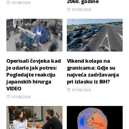
2060. godine
Posted
07/08/2026
on
Posted
07/08/2026
on
Operisali čovjeka kad
Vikend kolaps na
je udario jak potres:
granicama: Gdje su
Pogledajte reakciju
najveća zadržavanja
japanskih hirurga
pri izlasku iz BiH?
VIDEO
Posted
07/08/2026
Posted
on
07/08/2026
on