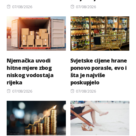
Posted
Posted
07/08/2026
07/08/2026
on
on
Njemačka uvodi
Svjetske cijene hrane
hitne mjere zbog
ponovo porasle, evo i
niskog vodostaja
šta je najviše
rijeka
poskupjelo
Posted
Posted
07/08/2026
07/08/2026
on
on