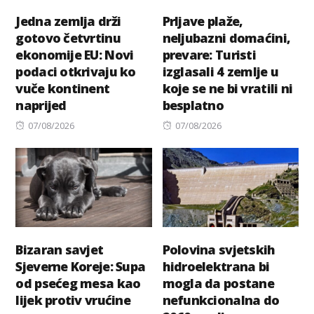
Jedna zemlja drži
Prljave plaže,
gotovo četvrtinu
neljubazni domaćini,
ekonomije EU: Novi
prevare: Turisti
podaci otkrivaju ko
izglasali 4 zemlje u
vuče kontinent
koje se ne bi vratili ni
naprijed
besplatno
Posted
Posted
07/08/2026
07/08/2026
on
on
Bizaran savjet
Polovina svjetskih
Sjeverne Koreje: Supa
hidroelektrana bi
od psećeg mesa kao
mogla da postane
lijek protiv vrućine
nefunkcionalna do