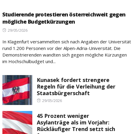
Studierende protestieren österreichweit gegen
mögliche Budgetkürzungen
Posted
29/05/2026
on
In Klagenfurt versammelten sich nach Angaben der Universität
rund 1.200 Personen vor der Alpen-Adria-Universität. Die
Demonstrierenden wandten sich gegen mögliche Kürzungen
im Hochschulbudget und...
Kunasek fordert strengere
Regeln für die Verleihung der
Staatsbürgerschaft
Posted
29/05/2026
on
45 Prozent weniger
Asylanträge als im Vorjahr:
Rückläufiger Trend setzt sich