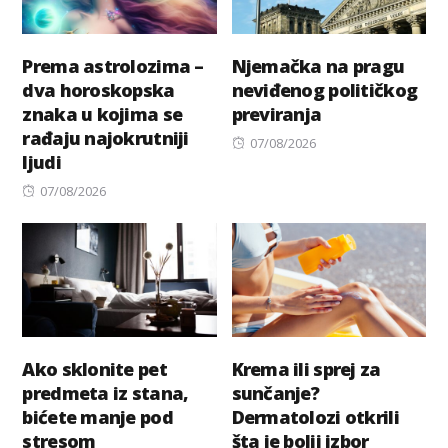
Prema astrolozima –
Njemačka na pragu
dva horoskopska
neviđenog političkog
znaka u kojima se
previranja
rađaju najokrutniji
Posted
07/08/2026
ljudi
on
Posted
07/08/2026
on
Ako sklonite pet
Krema ili sprej za
predmeta iz stana,
sunčanje?
bićete manje pod
Dermatolozi otkrili
stresom
šta je bolji izbor