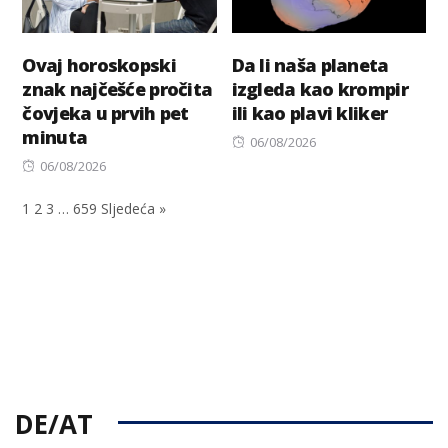
Ovaj horoskopski
Da li naša planeta
znak najčešće pročita
izgleda kao krompir
čovjeka u prvih pet
ili kao plavi kliker
minuta
Posted
06/08/2026
Posted
on
06/08/2026
on
1
2
3
…
659
Sljedeća »
DE/AT