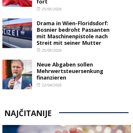
fort
Posted
25/05/2026
on
Drama in Wien-Floridsdorf:
Bosnier bedroht Passanten
mit Maschinenpistole nach
Streit mit seiner Mutter
Posted
25/05/2026
on
Neue Abgaben sollen
Mehrwertsteuersenkung
finanzieren
Posted
22/04/2026
on
NAJČITANIJE