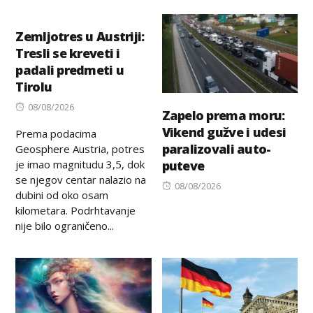
on
Zemljotres u Austriji:
Tresli se kreveti i
padali predmeti u
Tirolu
Posted
08/08/2026
Zapelo prema moru:
on
Vikend gužve i udesi
Prema podacima
paralizovali auto-
Geosphere Austria, potres
je imao magnitudu 3,5, dok
puteve
se njegov centar nalazio na
Posted
08/08/2026
dubini od oko osam
on
kilometara. Podrhtavanje
nije bilo ograničeno...