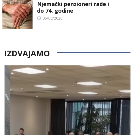
Njemački penzioneri rade i
do 74. godine
Posted
06/08/2026
on
IZDVAJAMO