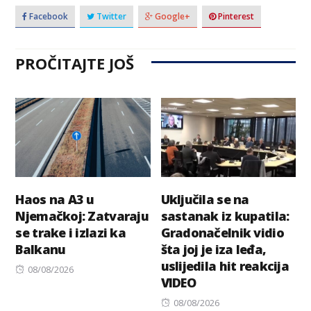
Facebook
Twitter
Google+
Pinterest
PROČITAJTE JOŠ
Haos na A3 u
Uključila se na
Njemačkoj: Zatvaraju
sastanak iz kupatila:
se trake i izlazi ka
Gradonačelnik vidio
Balkanu
šta joj je iza leđa,
uslijedila hit reakcija
Posted
08/08/2026
VIDEO
on
Posted
08/08/2026