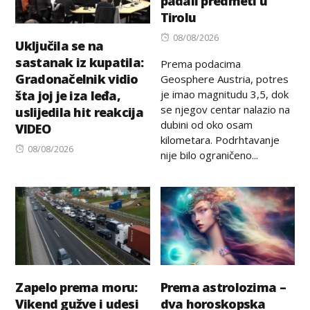
padali predmeti u
Tirolu
Posted
08/08/2026
Uključila se na
on
sastanak iz kupatila:
Prema podacima
Gradonačelnik vidio
Geosphere Austria, potres
je imao magnitudu 3,5, dok
šta joj je iza leđa,
se njegov centar nalazio na
uslijedila hit reakcija
dubini od oko osam
VIDEO
kilometara. Podrhtavanje
Posted
08/08/2026
nije bilo ograničeno...
on
Zapelo prema moru:
Prema astrolozima –
Vikend gužve i udesi
dva horoskopska