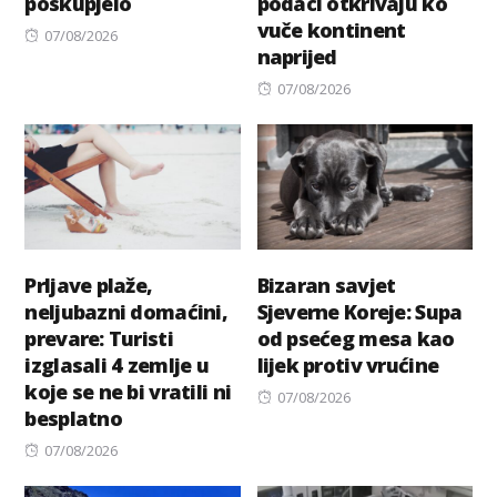
poskupjelo
podaci otkrivaju ko
vuče kontinent
Posted
07/08/2026
naprijed
on
Posted
07/08/2026
on
Prljave plaže,
Bizaran savjet
neljubazni domaćini,
Sjeverne Koreje: Supa
prevare: Turisti
od psećeg mesa kao
izglasali 4 zemlje u
lijek protiv vrućine
koje se ne bi vratili ni
Posted
07/08/2026
besplatno
on
Posted
07/08/2026
on