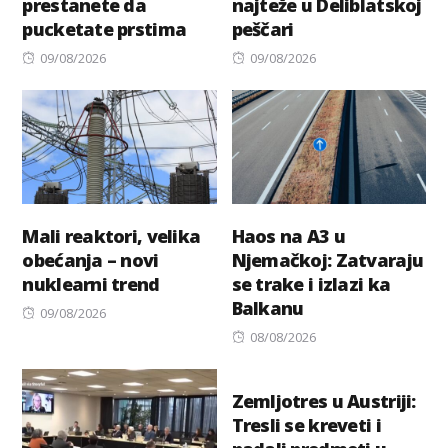
prestanete da
najteže u Deliblatskoj
pucketate prstima
peščari
Posted
Posted
09/08/2026
09/08/2026
on
on
Mali reaktori, velika
Haos na A3 u
obećanja – novi
Njemačkoj: Zatvaraju
nuklearni trend
se trake i izlazi ka
Balkanu
Posted
09/08/2026
on
Posted
08/08/2026
on
Zemljotres u Austriji:
Tresli se kreveti i