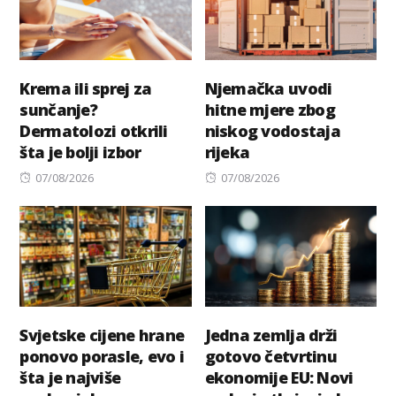
Krema ili sprej za
Njemačka uvodi
sunčanje?
hitne mjere zbog
Dermatolozi otkrili
niskog vodostaja
šta je bolji izbor
rijeka
Posted
Posted
07/08/2026
07/08/2026
on
on
Svjetske cijene hrane
Jedna zemlja drži
ponovo porasle, evo i
gotovo četvrtinu
šta je najviše
ekonomije EU: Novi