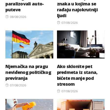
paralizovali auto-
znaka u kojima se
puteve
rađaju najokrutniji
ljudi
Posted
08/08/2026
on
Posted
07/08/2026
on
Njemačka na pragu
Ako sklonite pet
neviđenog političkog
predmeta iz stana,
previranja
bićete manje pod
stresom
Posted
07/08/2026
on
Posted
07/08/2026
on