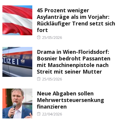
on
45 Prozent weniger
Asylanträge als im Vorjahr:
Rückläufiger Trend setzt sich
fort
Posted
25/05/2026
on
Drama in Wien-Floridsdorf:
Bosnier bedroht Passanten
mit Maschinenpistole nach
Streit mit seiner Mutter
Posted
25/05/2026
on
Neue Abgaben sollen
Mehrwertsteuersenkung
finanzieren
Posted
22/04/2026
on