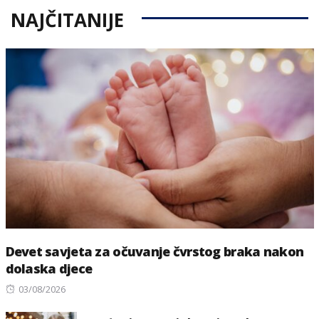
NAJČITANIJE
Devet savjeta za očuvanje čvrstog braka nakon
dolaska djece
Posted
03/08/2026
on