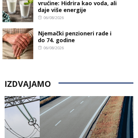
vrućine: Hidrira kao voda, ali
daje više energije
Posted
06/08/2026
on
Njemački penzioneri rade i
do 74. godine
Posted
06/08/2026
on
IZDVAJAMO