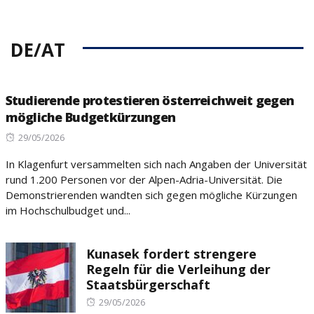
DE/AT
Studierende protestieren österreichweit gegen
mögliche Budgetkürzungen
Posted
29/05/2026
on
In Klagenfurt versammelten sich nach Angaben der Universität
rund 1.200 Personen vor der Alpen-Adria-Universität. Die
Demonstrierenden wandten sich gegen mögliche Kürzungen
im Hochschulbudget und...
Kunasek fordert strengere
Regeln für die Verleihung der
Staatsbürgerschaft
Posted
29/05/2026