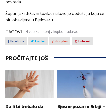
povreda.
Županijski državni tužilac naložio je obdukciju koja će
biti obavljena u Bjelovaru.
TAGOVI:
,
,
,
Hrvatska
konj
kopito
udarac
Facebook
Twitter
Google+
Pinterest
PROČITAJTE JOŠ
Da li bi trebalo da
Bjesne požari u Srbiji –