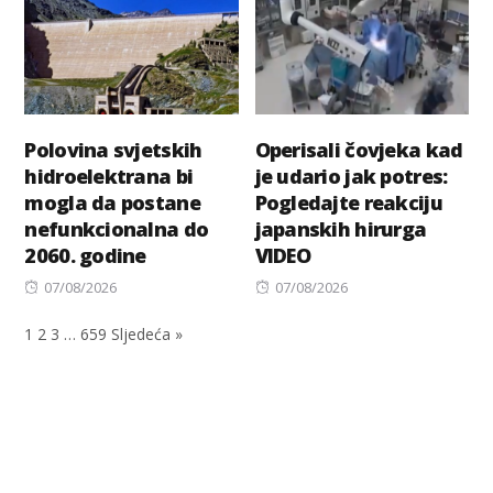
Polovina svjetskih
Operisali čovjeka kad
hidroelektrana bi
je udario jak potres:
mogla da postane
Pogledajte reakciju
nefunkcionalna do
japanskih hirurga
2060. godine
VIDEO
Posted
Posted
07/08/2026
07/08/2026
on
on
1
2
3
…
659
Sljedeća »