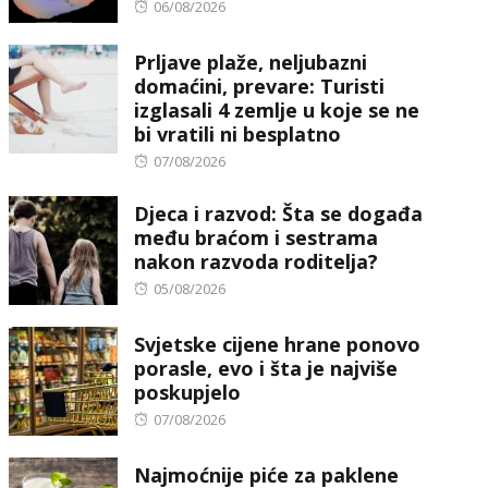
Posted
06/08/2026
on
Prljave plaže, neljubazni
domaćini, prevare: Turisti
izglasali 4 zemlje u koje se ne
bi vratili ni besplatno
Posted
07/08/2026
on
Djeca i razvod: Šta se događa
među braćom i sestrama
nakon razvoda roditelja?
Posted
05/08/2026
on
Svjetske cijene hrane ponovo
porasle, evo i šta je najviše
poskupjelo
Posted
07/08/2026
on
Najmoćnije piće za paklene