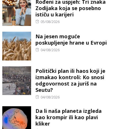
Rođeni za uspjeh: Tri znaka
Zodijaka koja se posebno
ističu u karijeri
Posted
05/08/2026
on
Na jesen moguće
poskupljenje hrane u Evropi
Posted
04/08/2026
on
Politički plan ili haos koji je
izmakao kontroli: Ko snosi
odgovornost za juriš na
Seutu?
Posted
04/08/2026
on
Da li naša planeta izgleda
kao krompir ili kao plavi
kliker