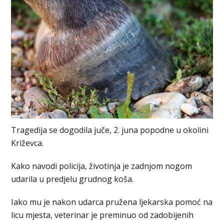
Tragedija se dogodila juče, 2. juna popodne u okolini
Križevca.
Kako navodi policija, životinja je zadnjom nogom
udarila u predjelu grudnog koša.
Iako mu je nakon udarca pružena ljekarska pomoć na
licu mjesta, veterinar je preminuo od zadobijenih