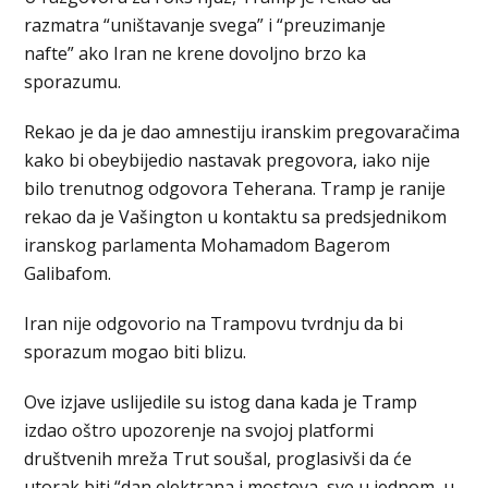
razmatra “uništavanje svega” i “preuzimanje
nafte” ako Iran ne krene dovoljno brzo ka
sporazumu.
Rekao je da je dao amnestiju iranskim pregovaračima
kako bi obeybijedio nastavak pregovora, iako nije
bilo trenutnog odgovora Teherana. Tramp je ranije
rekao da je Vašington u kontaktu sa predsjednikom
iranskog parlamenta Mohamadom Bagerom
Galibafom.
Iran nije odgovorio na Trampovu tvrdnju da bi
sporazum mogao biti blizu.
Ove izjave uslijedile su istog dana kada je Tramp
izdao oštro upozorenje na svojoj platformi
društvenih mreža Trut soušal, proglasivši da će
utorak biti “dan elektrana i mostova, sve u jednom, u