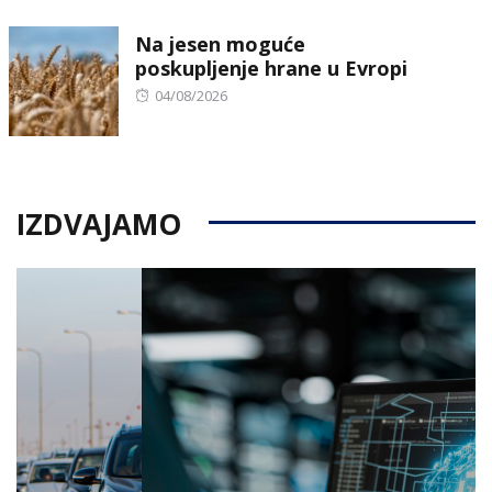
on
Na jesen moguće
poskupljenje hrane u Evropi
Posted
04/08/2026
on
IZDVAJAMO