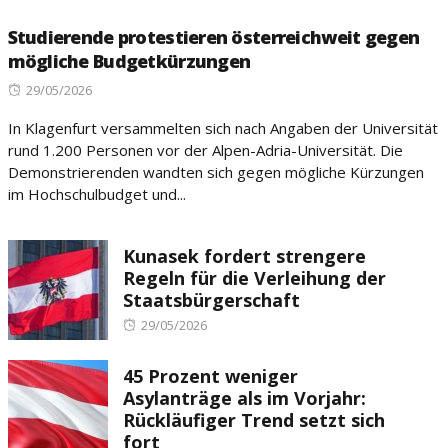
Studierende protestieren österreichweit gegen
mögliche Budgetkürzungen
Posted
29/05/2026
on
In Klagenfurt versammelten sich nach Angaben der Universität
rund 1.200 Personen vor der Alpen-Adria-Universität. Die
Demonstrierenden wandten sich gegen mögliche Kürzungen
im Hochschulbudget und...
Kunasek fordert strengere
Regeln für die Verleihung der
Staatsbürgerschaft
Posted
29/05/2026
on
45 Prozent weniger
Asylanträge als im Vorjahr:
Rückläufiger Trend setzt sich
fort