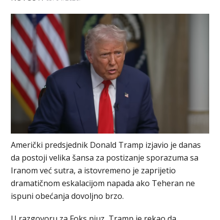
Američki predsjednik Donald Tramp izjavio je danas
da postoji velika šansa za postizanje sporazuma sa
Iranom već sutra, a istovremeno je zaprijetio
dramatičnom eskalacijom napada ako Teheran ne
ispuni obećanja dovoljno brzo.
U razgovoru za Foks njuz, Tramp je rekao da