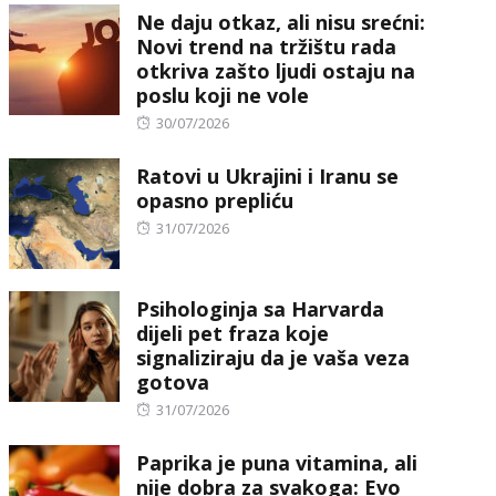
Ne daju otkaz, ali nisu srećni:
Novi trend na tržištu rada
otkriva zašto ljudi ostaju na
poslu koji ne vole
Posted
30/07/2026
on
Ratovi u Ukrajini i Iranu se
opasno prepliću
Posted
31/07/2026
on
Psihologinja sa Harvarda
dijeli pet fraza koje
signaliziraju da je vaša veza
gotova
Posted
31/07/2026
on
Paprika je puna vitamina, ali
nije dobra za svakoga: Evo