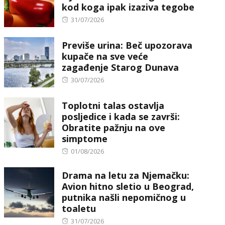
kod koga ipak izaziva tegobe
Posted
31/07/2026
on
Previše urina: Beč upozorava
kupače na sve veće
zagađenje Starog Dunava
Posted
30/07/2026
on
Toplotni talas ostavlja
posljedice i kada se završi:
Obratite pažnju na ove
simptome
Posted
01/08/2026
on
Drama na letu za Njemačku:
Avion hitno sletio u Beograd,
putnika našli nepomičnog u
toaletu
Posted
31/07/2026