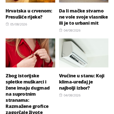
Hrvatska u crvenom:
Da li mačke stvarno
Presušiće rijeke?
ne vole svoje vlasnike
ili je to urbani mit
Posted
05/08/2026
on
Posted
04/08/2026
on
Zbog istorijske
Vrućine u stanu: Koji
spletke muškarci i
klima-uređaj je
žene imaju dugmad
najbolji izbor?
na suprotnim
Posted
04/08/2026
stranama:
on
Razmažene grofice
zagorčale živote