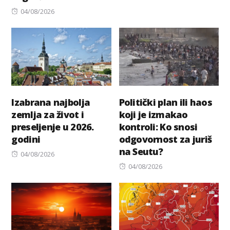
Posted
04/08/2026
on
Izabrana najbolja
Politički plan ili haos
zemlja za život i
koji je izmakao
preseljenje u 2026.
kontroli: Ko snosi
godini
odgovornost za juriš
na Seutu?
Posted
04/08/2026
on
Posted
04/08/2026
on