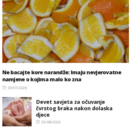
Ne bacajte kore narandže: Imaju nevjerovatne
namjene o kojima malo ko zna
Posted
30/07/2026
on
Devet savjeta za očuvanje
čvrstog braka nakon dolaska
djece
Posted
03/08/2026
on