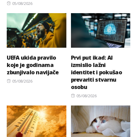
Posted
on
05/08/2026
on
UEFA ukida pravilo
Prvi put ikad: AI
koje je godinama
izmislio lažni
zbunjivalo navijače
identitet i pokušao
prevariti stvarnu
Posted
05/08/2026
osobu
on
Posted
05/08/2026
on