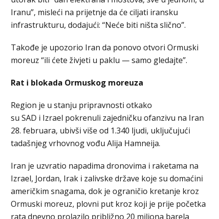
Iranu”, misleći na prijetnje da će ciljati iransku
infrastrukturu, dodajući: “Neće biti ništa slično”.
Takođe je upozorio Iran da ponovo otvori Ormuski
moreuz “ili ćete živjeti u paklu — samo gledajte”.
Rat i blokada Ormuskog moreuza
Region je u stanju pripravnosti otkako
su SAD i Izrael pokrenuli zajedničku ofanzivu na Iran
28. februara, ubivši više od 1.340 ljudi, uključujući
tadašnjeg vrhovnog vođu Alija Hamneija.
Iran je uzvratio napadima dronovima i raketama na
Izrael, Jordan, Irak i zalivske države koje su domaćini
američkim snagama, dok je ograničio kretanje kroz
Ormuski moreuz, plovni put kroz koji je prije početka
rata dnevno prolazilo približno 20 miliona barela