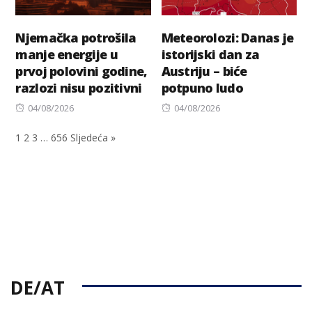
Njemačka potrošila
Meteorolozi: Danas je
manje energije u
istorijski dan za
prvoj polovini godine,
Austriju – biće
razlozi nisu pozitivni
potpuno ludo
Posted
Posted
04/08/2026
04/08/2026
on
on
1
2
3
…
656
Sljedeća »
DE/AT