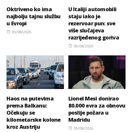
Oktriveno ko ima
U Italiji automobili
najbolju tajnu službu
staju iako je
u Evropi
rezervoar pun: sve
više slučajeva
Posted
05/08/2026
razrijeđenog goriva
on
Posted
05/08/2026
on
Haos na putevima
Lionel Mesi donirao
prema Balkanu:
80.000 evra za obnovu
Očekuju se
poslije požara u
kilometarske kolone
Madridu
kroz Austriju
Posted
05/08/2026