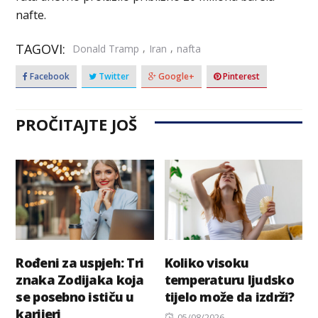
nafte.
TAGOVI:
,
,
Donald Tramp
Iran
nafta
Facebook
Twitter
Google+
Pinterest
PROČITAJTE JOŠ
Rođeni za uspjeh: Tri
Koliko visoku
znaka Zodijaka koja
temperaturu ljudsko
se posebno ističu u
tijelo može da izdrži?
karijeri
Posted
05/08/2026