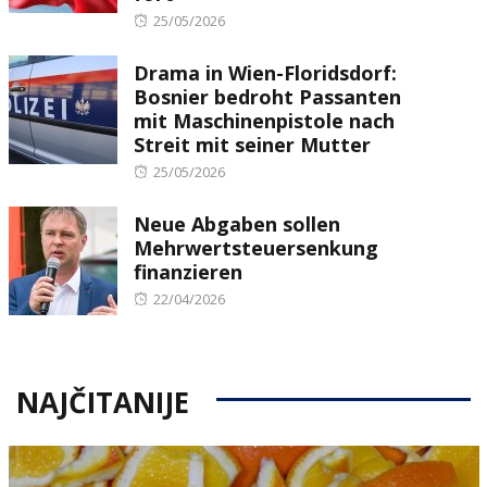
Posted
25/05/2026
on
Drama in Wien-Floridsdorf:
Bosnier bedroht Passanten
mit Maschinenpistole nach
Streit mit seiner Mutter
Posted
25/05/2026
on
Neue Abgaben sollen
Mehrwertsteuersenkung
finanzieren
Posted
22/04/2026
on
NAJČITANIJE