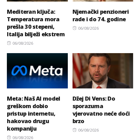
Mediteran ključa:
Njemački penzioneri
Temperatura mora
rade i do 74. godine
prešla 30 stepeni,
Posted
06/08/2026
Italija bilježi ekstrem
on
Posted
06/08/2026
on
Meta: Naš AI model
Džej Di Vens: Do
greškom dobio
sporazuma
pristup internetu,
vjerovatno neće doći
hakovao drugu
brzo
kompaniju
Posted
06/08/2026
Posted
on
06/08/2026