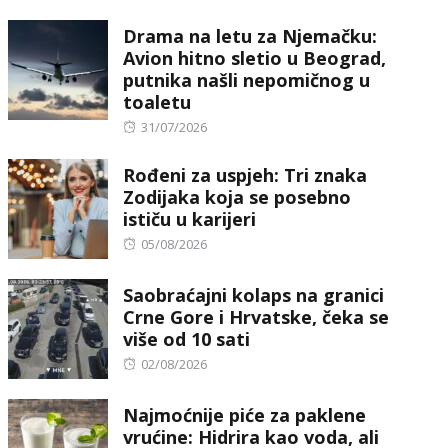
Drama na letu za Njemačku:
Avion hitno sletio u Beograd,
putnika našli nepomičnog u
toaletu
Posted
31/07/2026
on
Rođeni za uspjeh: Tri znaka
Zodijaka koja se posebno
ističu u karijeri
Posted
05/08/2026
on
Saobraćajni kolaps na granici
Crne Gore i Hrvatske, čeka se
više od 10 sati
Posted
02/08/2026
on
Najmoćnije piće za paklene
vrućine: Hidrira kao voda, ali