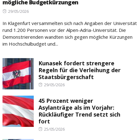
mögliche Budgetkürzungen
Posted
29/05/2026
on
In Klagenfurt versammelten sich nach Angaben der Universität
rund 1.200 Personen vor der Alpen-Adria-Universität. Die
Demonstrierenden wandten sich gegen mögliche Kürzungen
im Hochschulbudget und...
Kunasek fordert strengere
Regeln für die Verleihung der
Staatsbürgerschaft
Posted
29/05/2026
on
45 Prozent weniger
Asylanträge als im Vorjahr:
Rückläufiger Trend setzt sich
fort
Posted
25/05/2026
on