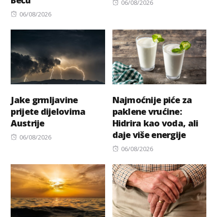
Posted
06/08/2026
Posted
on
06/08/2026
on
Jake grmljavine
Najmoćnije piće za
prijete dijelovima
paklene vrućine:
Austrije
Hidrira kao voda, ali
daje više energije
Posted
06/08/2026
on
Posted
06/08/2026
on