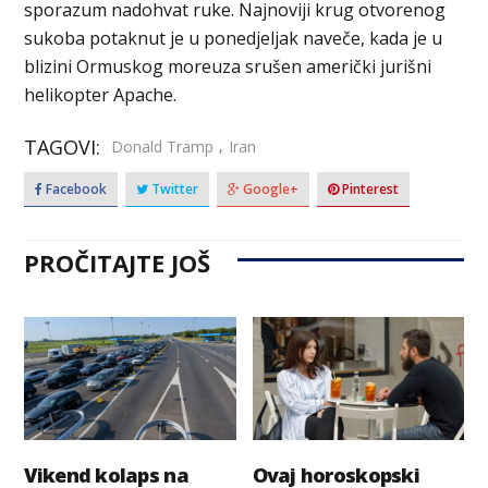
sporazum nadohvat ruke. Najnoviji krug otvorenog
sukoba potaknut je u ponedjeljak naveče, kada je u
blizini Ormuskog moreuza srušen američki jurišni
helikopter Apache.
TAGOVI:
,
Donald Tramp
Iran
Facebook
Twitter
Google+
Pinterest
PROČITAJTE JOŠ
Vikend kolaps na
Ovaj horoskopski