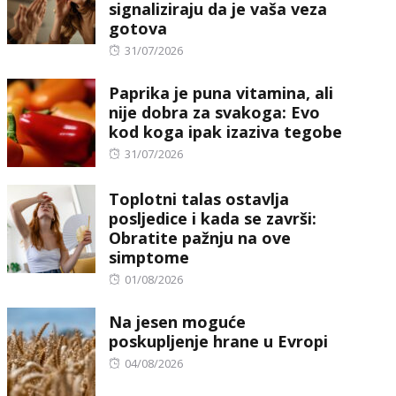
signaliziraju da je vaša veza
gotova
Posted
31/07/2026
on
Paprika je puna vitamina, ali
nije dobra za svakoga: Evo
kod koga ipak izaziva tegobe
Posted
31/07/2026
on
Toplotni talas ostavlja
posljedice i kada se završi:
Obratite pažnju na ove
simptome
Posted
01/08/2026
on
Na jesen moguće
poskupljenje hrane u Evropi
Posted
04/08/2026
on