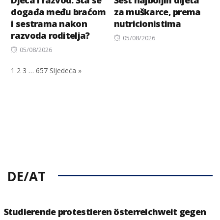
Djeca i razvod: Šta se
Šest najboljih dijeta
događa među braćom
za muškarce, prema
i sestrama nakon
nutricionistima
razvoda roditelja?
Posted
05/08/2026
Posted
on
05/08/2026
on
1
2
3
…
657
Sljedeća »
DE/AT
Studierende protestieren österreichweit gegen