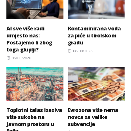
AI sve više radi
Kontaminirana voda
umjesto nas:
za piće u tirolskom
Postajemo li zbog
gradu
toga gluplji?
Posted
06/08/2026
Posted
on
06/08/2026
on
Toplotni talas izaziva
Evrozona više nema
više sukoba na
novca za velike
javnom prostoru u
subvencije
Beču