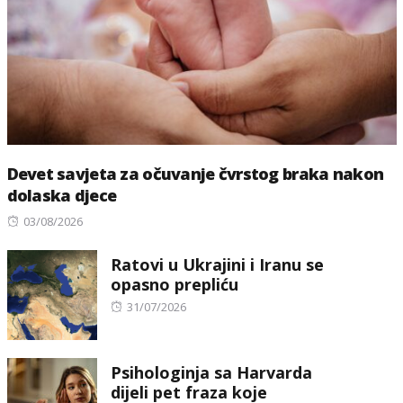
Devet savjeta za očuvanje čvrstog braka nakon
dolaska djece
Posted
03/08/2026
on
Ratovi u Ukrajini i Iranu se
opasno prepliću
Posted
31/07/2026
on
Psihologinja sa Harvarda
dijeli pet fraza koje