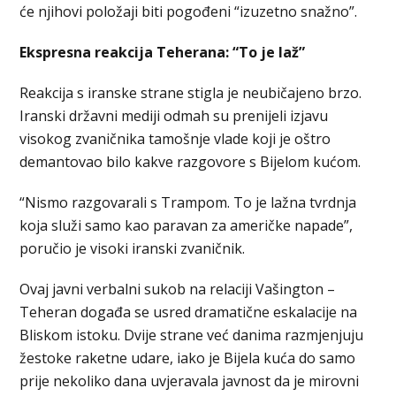
će njihovi položaji biti pogođeni “izuzetno snažno”.
Ekspresna reakcija Teherana: “To je laž”
Reakcija s iranske strane stigla je neubičajeno brzo.
Iranski državni mediji odmah su prenijeli izjavu
visokog zvaničnika tamošnje vlade koji je oštro
demantovao bilo kakve razgovore s Bijelom kućom.
“Nismo razgovarali s Trampom. To je lažna tvrdnja
koja služi samo kao paravan za američke napade”,
poručio je visoki iranski zvaničnik.
Ovaj javni verbalni sukob na relaciji Vašington –
Teheran događa se usred dramatične eskalacije na
Bliskom istoku. Dvije strane već danima razmjenjuju
žestoke raketne udare, iako je Bijela kuća do samo
prije nekoliko dana uvjeravala javnost da je mirovni