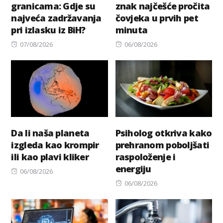
granicama: Gdje su
znak najčešće pročita
najveća zadržavanja
čovjeka u prvih pet
pri izlasku iz BiH?
minuta
Posted
Posted
07/08/2026
06/08/2026
on
on
Da li naša planeta
Psiholog otkriva kako
izgleda kao krompir
prehranom poboljšati
ili kao plavi kliker
raspoloženje i
energiju
Posted
06/08/2026
on
Posted
06/08/2026
on