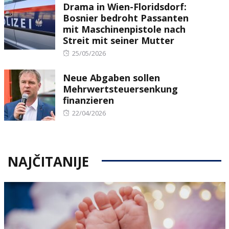
Drama in Wien-Floridsdorf:
Bosnier bedroht Passanten
mit Maschinenpistole nach
Streit mit seiner Mutter
Posted
25/05/2026
on
Neue Abgaben sollen
Mehrwertsteuersenkung
finanzieren
Posted
22/04/2026
on
NAJČITANIJE