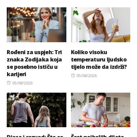
on
Rođeni za uspjeh: Tri
Koliko visoku
znaka Zodijaka koja
temperaturu ljudsko
se posebno ističu u
tijelo može da izdrži?
karijeri
Posted
05/08/2026
Posted
on
05/08/2026
on