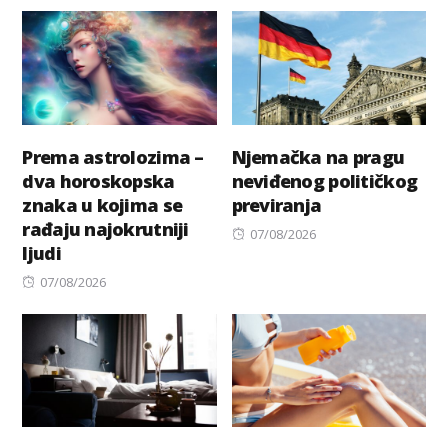
Prema astrolozima –
Njemačka na pragu
dva horoskopska
neviđenog političkog
znaka u kojima se
previranja
rađaju najokrutniji
Posted
07/08/2026
ljudi
on
Posted
07/08/2026
on