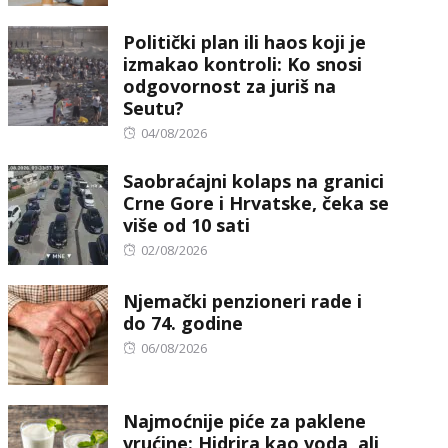
on
Politički plan ili haos koji je
izmakao kontroli: Ko snosi
odgovornost za juriš na
Seutu?
Posted
04/08/2026
on
Saobraćajni kolaps na granici
Crne Gore i Hrvatske, čeka se
više od 10 sati
Posted
02/08/2026
on
Njemački penzioneri rade i
do 74. godine
Posted
06/08/2026
on
Najmoćnije piće za paklene
vrućine: Hidrira kao voda, ali