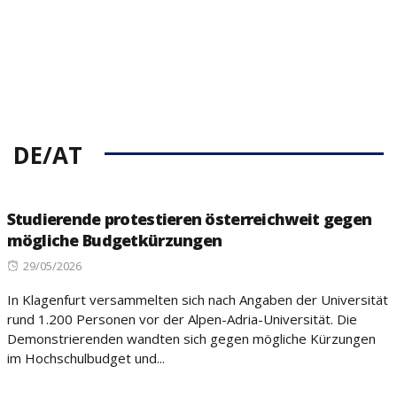
DE/AT
Studierende protestieren österreichweit gegen
mögliche Budgetkürzungen
Posted
29/05/2026
on
In Klagenfurt versammelten sich nach Angaben der Universität
rund 1.200 Personen vor der Alpen-Adria-Universität. Die
Demonstrierenden wandten sich gegen mögliche Kürzungen
im Hochschulbudget und...