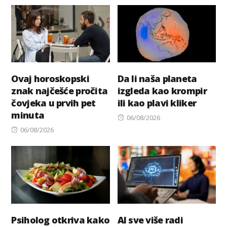
on
Ovaj horoskopski
Da li naša planeta
znak najčešće pročita
izgleda kao krompir
čovjeka u prvih pet
ili kao plavi kliker
minuta
Posted
06/08/2026
Posted
on
06/08/2026
on
Psiholog otkriva kako
AI sve više radi