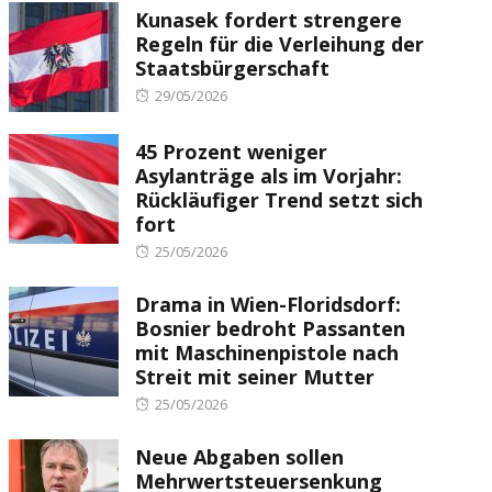
Kunasek fordert strengere
Regeln für die Verleihung der
Staatsbürgerschaft
Posted
29/05/2026
on
45 Prozent weniger
Asylanträge als im Vorjahr:
Rückläufiger Trend setzt sich
fort
Posted
25/05/2026
on
Drama in Wien-Floridsdorf:
Bosnier bedroht Passanten
mit Maschinenpistole nach
Streit mit seiner Mutter
Posted
25/05/2026
on
Neue Abgaben sollen
Mehrwertsteuersenkung