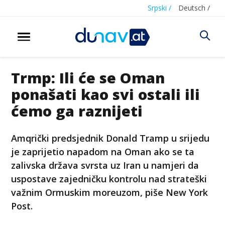
Srpski /
Deutsch /
Trmp: Ili će se Oman
ponašati kao svi ostali ili
ćemo ga raznijeti
Amqrički predsjednik Donald Tramp u srijedu
je zaprijetio napadom na Oman ako se ta
zalivska država svrsta uz Iran u namjeri da
uspostave zajedničku kontrolu nad strateški
važnim Ormuskim moreuzom, piše New York
Post.