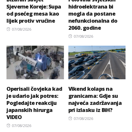
Sjeverne Koreje: Supa
hidroelektrana bi
od psećeg mesa kao
mogla da postane
lijek protiv vrućine
nefunkcionalna do
2060. godine
Posted
07/08/2026
on
Posted
07/08/2026
on
Operisali čovjeka kad
Vikend kolaps na
je udario jak potres:
granicama: Gdje su
Pogledajte reakciju
najveća zadržavanja
japanskih hirurga
pri izlasku iz BiH?
VIDEO
Posted
07/08/2026
Posted
on
07/08/2026