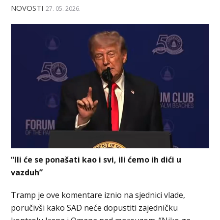
NOVOSTI
27. 05. 2026.
“Ili će se ponašati kao i svi, ili ćemo ih dići u
vazduh”
Tramp je ove komentare iznio na sjednici vlade,
poručivši kako SAD neće dopustiti zajedničku