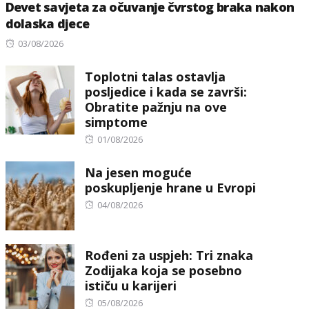
Devet savjeta za očuvanje čvrstog braka nakon
dolaska djece
Posted
03/08/2026
on
Toplotni talas ostavlja
posljedice i kada se završi:
Obratite pažnju na ove
simptome
Posted
01/08/2026
on
Na jesen moguće
poskupljenje hrane u Evropi
Posted
04/08/2026
on
Rođeni za uspjeh: Tri znaka
Zodijaka koja se posebno
ističu u karijeri
Posted
05/08/2026