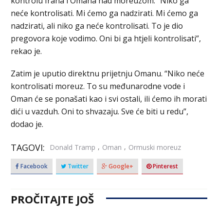
kontrolu Irana i Omana nad moreuzom. “Niko ga
neće kontrolisati. Mi ćemo ga nadzirati. Mi ćemo ga
nadzirati, ali niko ga neće kontrolisati. To je dio
pregovora koje vodimo. Oni bi ga htjeli kontrolisati”,
rekao je.
Zatim je uputio direktnu prijetnju Omanu. “Niko neće
kontrolisati moreuz. To su međunarodne vode i
Oman će se ponašati kao i svi ostali, ili ćemo ih morati
dići u vazduh. Oni to shvazaju. Sve će biti u redu”,
dodao je.
TAGOVI:
,
,
Donald Tramp
Oman
Ormuski moreuz
Facebook
Twitter
Google+
Pinterest
PROČITAJTE JOŠ