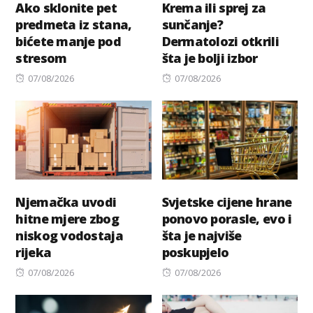
Ako sklonite pet
Krema ili sprej za
predmeta iz stana,
sunčanje?
bićete manje pod
Dermatolozi otkrili
stresom
šta je bolji izbor
Posted
Posted
07/08/2026
07/08/2026
on
on
Njemačka uvodi
Svjetske cijene hrane
hitne mjere zbog
ponovo porasle, evo i
niskog vodostaja
šta je najviše
rijeka
poskupjelo
Posted
Posted
07/08/2026
07/08/2026
on
on