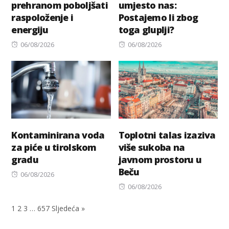
prehranom poboljšati
umjesto nas:
raspoloženje i
Postajemo li zbog
energiju
toga gluplji?
Posted
Posted
06/08/2026
06/08/2026
on
on
Kontaminirana voda
Toplotni talas izaziva
za piće u tirolskom
više sukoba na
gradu
javnom prostoru u
Beču
Posted
06/08/2026
on
Posted
06/08/2026
on
1
2
3
…
657
Sljedeća »