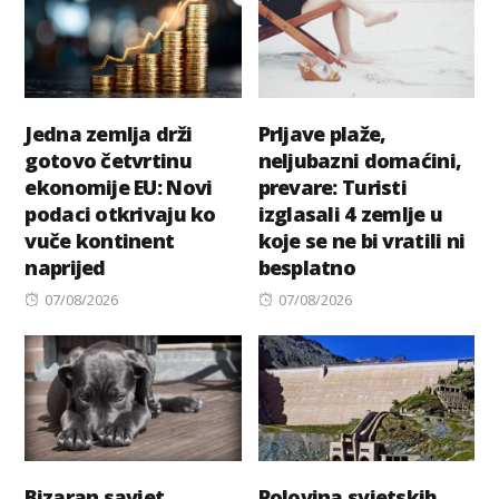
Jedna zemlja drži
Prljave plaže,
gotovo četvrtinu
neljubazni domaćini,
ekonomije EU: Novi
prevare: Turisti
podaci otkrivaju ko
izglasali 4 zemlje u
vuče kontinent
koje se ne bi vratili ni
naprijed
besplatno
Posted
Posted
07/08/2026
07/08/2026
on
on
Bizaran savjet
Polovina svjetskih