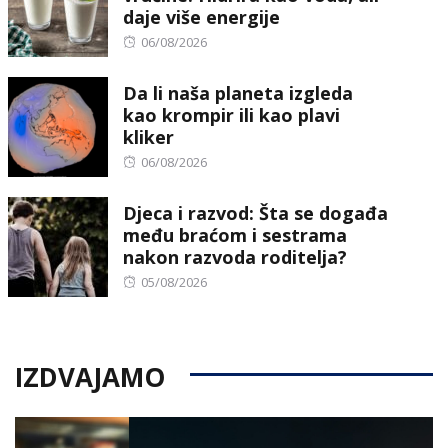
daje više energije
Posted
06/08/2026
on
Da li naša planeta izgleda
kao krompir ili kao plavi
kliker
Posted
06/08/2026
on
Djeca i razvod: Šta se događa
među braćom i sestrama
nakon razvoda roditelja?
Posted
05/08/2026
on
IZDVAJAMO