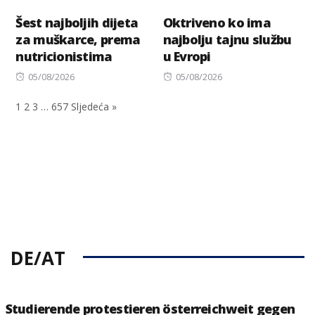
Šest najboljih dijeta
Oktriveno ko ima
za muškarce, prema
najbolju tajnu službu
nutricionistima
u Evropi
Posted
Posted
05/08/2026
05/08/2026
on
on
1
2
3
…
657
Sljedeća »
DE/AT
Studierende protestieren österreichweit gegen