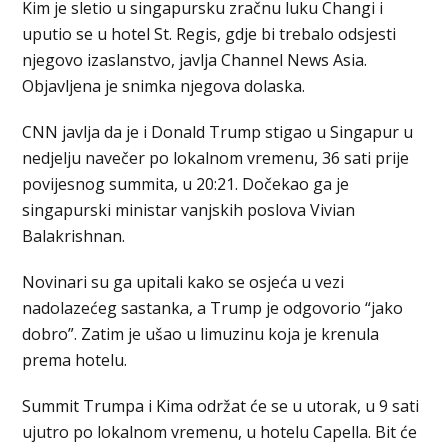
Kim je sletio u singapursku zračnu luku Changi i
uputio se u hotel St. Regis, gdje bi trebalo odsjesti
njegovo izaslanstvo, javlja Channel News Asia.
Objavljena je snimka njegova dolaska.
CNN javlja da je i Donald Trump stigao u Singapur u
nedjelju navečer po lokalnom vremenu, 36 sati prije
povijesnog summita, u 20:21. Dočekao ga je
singapurski ministar vanjskih poslova Vivian
Balakrishnan.
Novinari su ga upitali kako se osjeća u vezi
nadolazećeg sastanka, a Trump je odgovorio “jako
dobro”. Zatim je ušao u limuzinu koja je krenula
prema hotelu.
Summit Trumpa i Kima održat će se u utorak, u 9 sati
ujutro po lokalnom vremenu, u hotelu Capella. Bit će