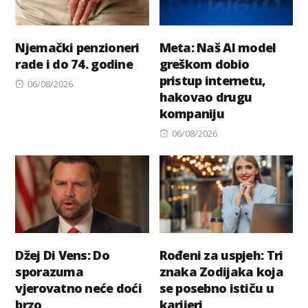
Njemački penzioneri
Meta: Naš AI model
rade i do 74. godine
greškom dobio
pristup internetu,
Posted
06/08/2026
hakovao drugu
on
kompaniju
Posted
06/08/2026
on
Džej Di Vens: Do
Rođeni za uspjeh: Tri
sporazuma
znaka Zodijaka koja
vjerovatno neće doći
se posebno ističu u
brzo
karijeri