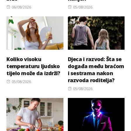
Posted
Posted
06/08/2026
05/08/2026
on
on
Koliko visoku
Djeca i razvod: Šta se
temperaturu ljudsko
događa među braćom
tijelo može da izdrži?
i sestrama nakon
razvoda roditelja?
Posted
05/08/2026
on
Posted
05/08/2026
on