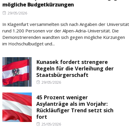
mögliche Budgetkürzungen
Posted
29/05/2026
on
In Klagenfurt versammelten sich nach Angaben der Universität
rund 1.200 Personen vor der Alpen-Adria-Universität. Die
Demonstrierenden wandten sich gegen mögliche Kürzungen
im Hochschulbudget und...
Kunasek fordert strengere
Regeln für die Verleihung der
Staatsbürgerschaft
Posted
29/05/2026
on
45 Prozent weniger
Asylanträge als im Vorjahr:
Rückläufiger Trend setzt sich
fort
Posted
25/05/2026
on