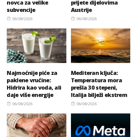
novca za velike
prijete dijelovima
subvencije
Austrije
Posted
Posted
06/08/2026
06/08/2026
on
on
Najmoćnije piće za
Mediteran ključa:
paklene vrućine:
Temperatura mora
Hidrira kao voda, ali
prešla 30 stepeni,
daje više energije
Italija bilježi ekstrem
Posted
Posted
06/08/2026
06/08/2026
on
on