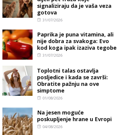
signaliziraju da je vaša veza
gotova
Posted
31/07/2026
on
Paprika je puna vitamina, ali
nije dobra za svakoga: Evo
kod koga ipak izaziva tegobe
Posted
31/07/2026
on
Toplotni talas ostavlja
posljedice i kada se završi:
Obratite pažnju na ove
simptome
Posted
01/08/2026
on
Na jesen moguće
poskupljenje hrane u Evropi
Posted
04/08/2026
on