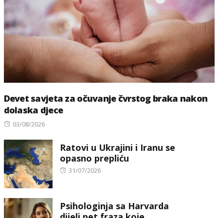
Devet savjeta za očuvanje čvrstog braka nakon
dolaska djece
Posted
03/08/2026
on
Ratovi u Ukrajini i Iranu se
opasno prepliću
Posted
31/07/2026
on
Psihologinja sa Harvarda
dijeli pet fraza koje