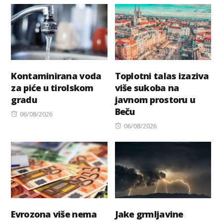
Kontaminirana voda
Toplotni talas izaziva
za piće u tirolskom
više sukoba na
gradu
javnom prostoru u
Beču
Posted
06/08/2026
on
Posted
06/08/2026
on
Evrozona više nema
Jake grmljavine