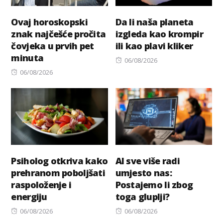
Ovaj horoskopski
Da li naša planeta
znak najčešće pročita
izgleda kao krompir
čovjeka u prvih pet
ili kao plavi kliker
minuta
Posted
06/08/2026
Posted
on
06/08/2026
on
Psiholog otkriva kako
AI sve više radi
prehranom poboljšati
umjesto nas:
raspoloženje i
Postajemo li zbog
energiju
toga gluplji?
Posted
Posted
06/08/2026
06/08/2026
on
on