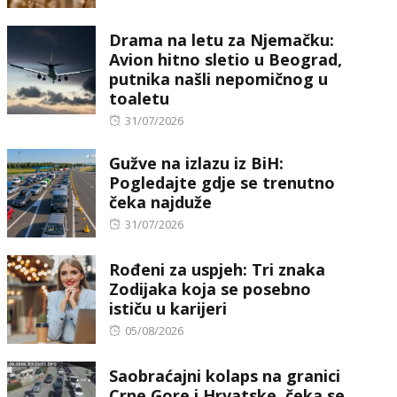
Drama na letu za Njemačku:
Avion hitno sletio u Beograd,
putnika našli nepomičnog u
toaletu
Posted
31/07/2026
on
Gužve na izlazu iz BiH:
Pogledajte gdje se trenutno
čeka najduže
Posted
31/07/2026
on
Rođeni za uspjeh: Tri znaka
Zodijaka koja se posebno
ističu u karijeri
Posted
05/08/2026
on
Saobraćajni kolaps na granici
Crne Gore i Hrvatske, čeka se