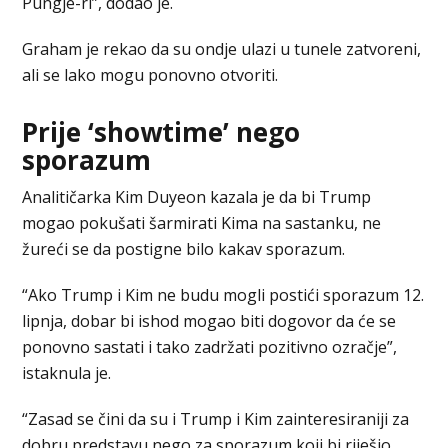
Pungje-ri”, dodao je.
Graham je rekao da su ondje ulazi u tunele zatvoreni,
ali se lako mogu ponovno otvoriti.
Prije ‘showtime’ nego
sporazum
Analitičarka Kim Duyeon kazala je da bi Trump
mogao pokušati šarmirati Kima na sastanku, ne
žureći se da postigne bilo kakav sporazum.
“Ako Trump i Kim ne budu mogli postići sporazum 12.
lipnja, dobar bi ishod mogao biti dogovor da će se
ponovno sastati i tako zadržati pozitivno ozračje”,
istaknula je.
“Zasad se čini da su i Trump i Kim zainteresiraniji za
dobru predstavu nego za sporazum koji bi riješio