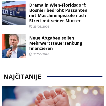
Drama in Wien-Floridsdorf:
Bosnier bedroht Passanten
mit Maschinenpistole nach
Streit mit seiner Mutter
Posted
25/05/2026
on
Neue Abgaben sollen
Mehrwertsteuersenkung
finanzieren
Posted
22/04/2026
on
NAJČITANIJE