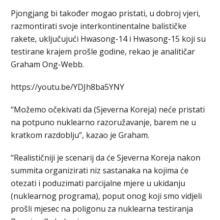
Pjongjang bi također mogao pristati, u dobroj vjeri,
razmontirati svoje interkontinentalne balističke
rakete, uključujući Hwasong-14 i Hwasong-15 koji su
testirane krajem prošle godine, rekao je analitičar
Graham Ong-Webb.
https://youtu.be/YDJh8ba5YNY
“Možemo očekivati da (Sjeverna Koreja) neće pristati
na potpuno nuklearno razoružavanje, barem ne u
kratkom razdoblju”, kazao je Graham.
“Realističniji je scenarij da će Sjeverna Koreja nakon
summita organizirati niz sastanaka na kojima će
otezati i poduzimati parcijalne mjere u ukidanju
(nuklearnog programa), poput onog koji smo vidjeli
prošli mjesec na poligonu za nuklearna testiranja