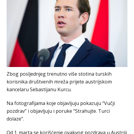
Zbog posljednjeg trenutno više stotina turskih
korisnika društvenih mreža prijete austrijskom
kancelaru Sebastijanu Kurcu.
Na fotografijama koje objavljuju pokazuju “Vučji
pozdrav” i objavljuju i poruke “Strahujte. Turci
dolaze”.
Od 1. marta se korišćenje ovakvog pozdrava u Austriji