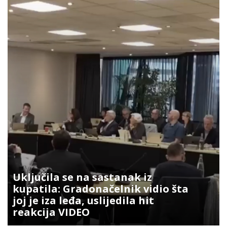
Uključila se na sastanak iz
kupatila: Gradonačelnik vidio šta
joj je iza leđa, uslijedila hit
reakcija VIDEO