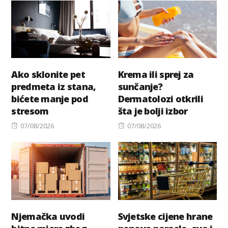
Ako sklonite pet
Krema ili sprej za
predmeta iz stana,
sunčanje?
bićete manje pod
Dermatolozi otkrili
stresom
šta je bolji izbor
Posted
Posted
07/08/2026
07/08/2026
on
on
Njemačka uvodi
Svjetske cijene hrane