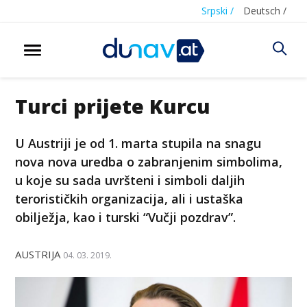
Srpski /
Deutsch /
Turci prijete Kurcu
U Austriji je od 1. marta stupila na snagu
nova nova uredba o zabranjenim simbolima,
u koje su sada uvršteni i simboli daljih
terorističkih organizacija, ali i ustaška
obilježja, kao i turski “Vučji pozdrav”.
AUSTRIJA
04. 03. 2019.