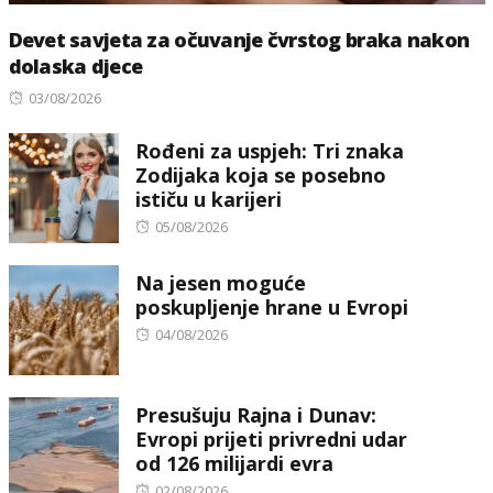
Devet savjeta za očuvanje čvrstog braka nakon
dolaska djece
Posted
03/08/2026
on
Rođeni za uspjeh: Tri znaka
Zodijaka koja se posebno
ističu u karijeri
Posted
05/08/2026
on
Na jesen moguće
poskupljenje hrane u Evropi
Posted
04/08/2026
on
Presušuju Rajna i Dunav:
Evropi prijeti privredni udar
od 126 milijardi evra
Posted
02/08/2026