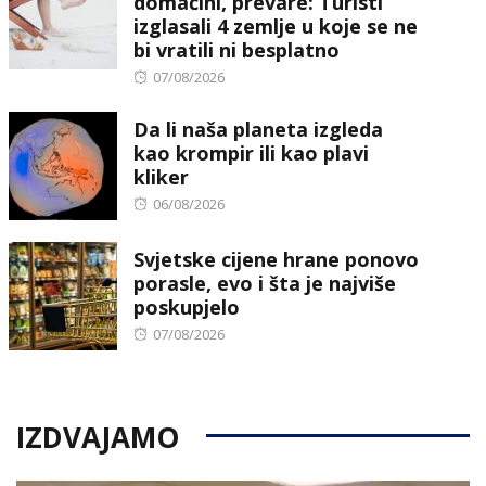
domaćini, prevare: Turisti
izglasali 4 zemlje u koje se ne
bi vratili ni besplatno
Posted
07/08/2026
on
Da li naša planeta izgleda
kao krompir ili kao plavi
kliker
Posted
06/08/2026
on
Svjetske cijene hrane ponovo
porasle, evo i šta je najviše
poskupjelo
Posted
07/08/2026
on
IZDVAJAMO