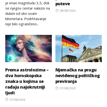
je imao magnitudu 3,5, dok
puteve
se njegov centar nalazio na
Posted
08/08/2026
dubini od oko osam
on
kilometara. Podrhtavanje
nije bilo ograničeno...
Prema astrolozima –
Njemačka na pragu
dva horoskopska
neviđenog političkog
znaka u kojima se
previranja
rađaju najokrutniji
Posted
07/08/2026
ljudi
on
Posted
07/08/2026
on