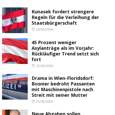
Kunasek fordert strengere
Regeln für die Verleihung der
Staatsbürgerschaft
Posted
29/05/2026
on
45 Prozent weniger
Asylanträge als im Vorjahr:
Rückläufiger Trend setzt sich
fort
Posted
25/05/2026
on
Drama in Wien-Floridsdorf:
Bosnier bedroht Passanten
mit Maschinenpistole nach
Streit mit seiner Mutter
Posted
25/05/2026
on
Neue Abgaben sollen