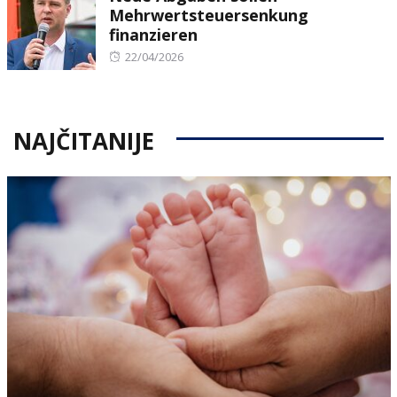
Mehrwertsteuersenkung
finanzieren
Posted
22/04/2026
on
NAJČITANIJE