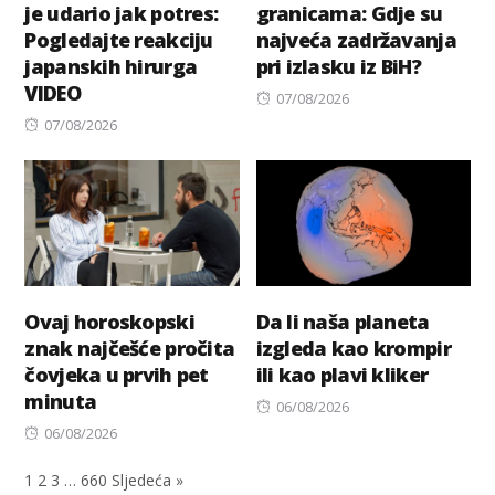
je udario jak potres:
granicama: Gdje su
Pogledajte reakciju
najveća zadržavanja
japanskih hirurga
pri izlasku iz BiH?
VIDEO
Posted
07/08/2026
Posted
on
07/08/2026
on
Ovaj horoskopski
Da li naša planeta
znak najčešće pročita
izgleda kao krompir
čovjeka u prvih pet
ili kao plavi kliker
minuta
Posted
06/08/2026
Posted
on
06/08/2026
on
1
2
3
…
660
Sljedeća »