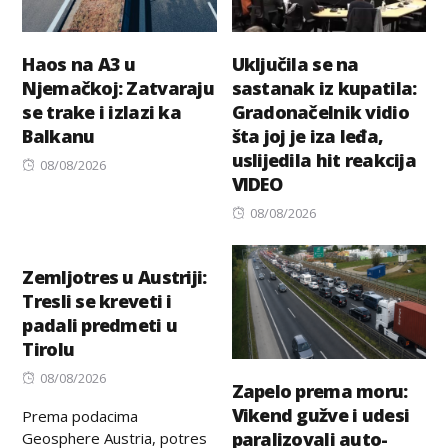
Haos na A3 u
Uključila se na
Njemačkoj: Zatvaraju
sastanak iz kupatila:
se trake i izlazi ka
Gradonačelnik vidio
Balkanu
šta joj je iza leđa,
uslijedila hit reakcija
Posted
08/08/2026
VIDEO
on
Posted
08/08/2026
on
Zemljotres u Austriji:
Tresli se kreveti i
padali predmeti u
Tirolu
Posted
08/08/2026
Zapelo prema moru:
on
Vikend gužve i udesi
Prema podacima
paralizovali auto-
Geosphere Austria, potres