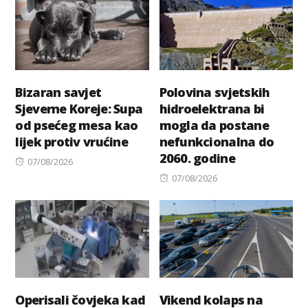
Bizaran savjet
Polovina svjetskih
Sjeverne Koreje: Supa
hidroelektrana bi
od psećeg mesa kao
mogla da postane
lijek protiv vrućine
nefunkcionalna do
2060. godine
Posted
07/08/2026
on
Posted
07/08/2026
on
Operisali čovjeka kad
Vikend kolaps na