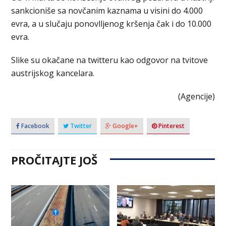
sankcioniše sa novčanim kaznama u visini do 4.000
evra, a u slučaju ponovlljenog kršenja čak i do 10.000
evra.
Slike su okačane na twitteru kao odgovor na tvitove
austrijskog kancelara.
(Agencije)
Facebook
Twitter
Google+
Pinterest
PROČITAJTE JOŠ