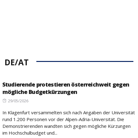
DE/AT
Studierende protestieren österreichweit gegen
mögliche Budgetkürzungen
Posted
29/05/2026
on
In Klagenfurt versammelten sich nach Angaben der Universität
rund 1.200 Personen vor der Alpen-Adria-Universität. Die
Demonstrierenden wandten sich gegen mögliche Kürzungen
im Hochschulbudget und...