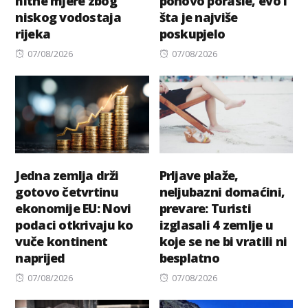
hitne mjere zbog
ponovo porasle, evo i
niskog vodostaja
šta je najviše
rijeka
poskupjelo
Posted
Posted
07/08/2026
07/08/2026
on
on
Jedna zemlja drži
Prljave plaže,
gotovo četvrtinu
neljubazni domaćini,
ekonomije EU: Novi
prevare: Turisti
podaci otkrivaju ko
izglasali 4 zemlje u
vuče kontinent
koje se ne bi vratili ni
naprijed
besplatno
Posted
Posted
07/08/2026
07/08/2026
on
on