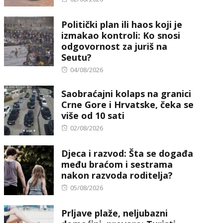
on
Politički plan ili haos koji je
izmakao kontroli: Ko snosi
odgovornost za juriš na
Seutu?
Posted
04/08/2026
on
Saobraćajni kolaps na granici
Crne Gore i Hrvatske, čeka se
više od 10 sati
Posted
02/08/2026
on
Djeca i razvod: Šta se događa
među braćom i sestrama
nakon razvoda roditelja?
Posted
05/08/2026
on
Prljave plaže, neljubazni