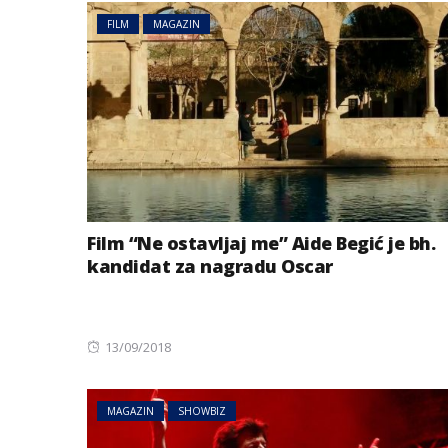
FILM
MAGAZIN
Film “Ne ostavljaj me” Aide Begić je bh.
kandidat za nagradu Oscar
Posted
13/09/2018
on
MAGAZIN
SHOWBIZ