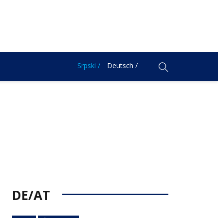
Srpski /
Deutsch /
DE/AT