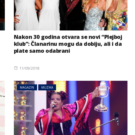
Nakon 30 godina otvara se novi “Plejboj
klub”: Članarinu mogu da dobiju, ali i da
plate samo odabrani
Posted
11/09/2018
on
MAGAZIN
MUZIKA