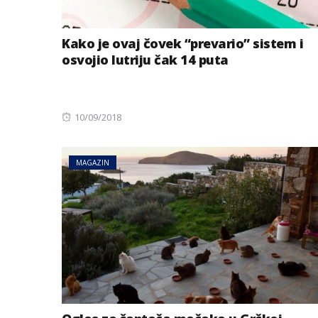
Kako je ovaj čovek “prevario” sistem i
osvojio lutriju čak 14 puta
Posted
10/09/2018
on
MAGAZIN
BIZNIS
Energetski probl
niskog vodostaj