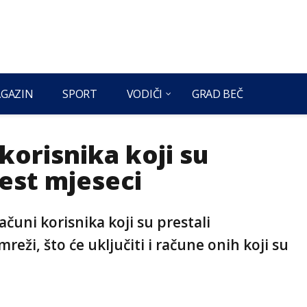
GAZIN
SPORT
VODIČI
GRAD BEČ
korisnika koji su
est mjeseci
ačuni korisnika koji su prestali
reži, što će uključiti i račune onih koji su