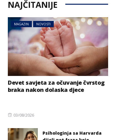
NAJČITANIJE
MAGAZIN
NOVOSTI
Devet savjeta za očuvanje čvrstog
braka nakon dolaska djece
Posted
03/08/2026
on
Psihologinja sa Harvarda
dijeli pet fraza koje