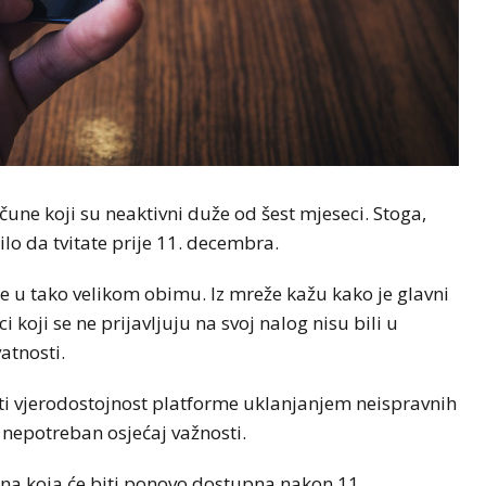
čune koji su neaktivni duže od šest mjeseci. Stoga,
bilo da tvitate prije 11. decembra.
une u tako velikom obimu. Iz mreže kažu kako je glavni
i koji se ne prijavljuju na svoj nalog nisu bili u
atnosti.
ati vjerodostojnost platforme uklanjanjem neispravnih
nepotreban osjećaj važnosti.
ena koja će biti ponovo dostupna nakon 11.