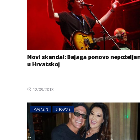
Novi skandal: Bajaga ponovo nepoželja
u Hrvatskoj
Posted
12/09/2018
on
MAGAZIN
SHOWBIZ