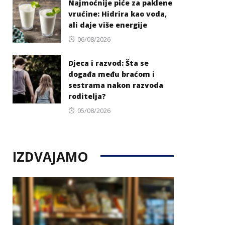
Najmoćnije piće za paklene
vrućine: Hidrira kao voda,
ali daje više energije
Posted
06/08/2026
on
Djeca i razvod: Šta se
događa među braćom i
sestrama nakon razvoda
roditelja?
Posted
05/08/2026
on
IZDVAJAMO