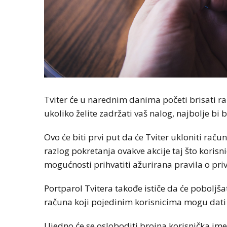
Tviter će u narednim danima početi brisati ra
ukoliko želite zadržati vaš nalog, najbolje bi 
Ovo će biti prvi put da će Tviter ukloniti rač
razlog pokretanja ovakve akcije taj što korisnic
mogućnosti prihvatiti ažurirana pravila o priv
Portparol Tvitera takođe ističe da će poboljš
računa koji pojedinim korisnicima mogu dati 
Ujedno će se osloboditi brojna korisnička im