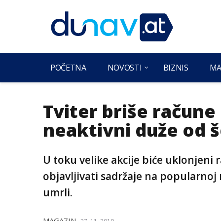
POČETNA
NOVOSTI
BIZNIS
MA
Tviter briše račune 
neaktivni duže od š
U toku velike akcije biće uklonjeni r
objavljivati sadržaje na popularnoj m
umrli.
MAGAZIN