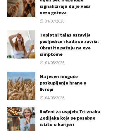
signaliziraju da je vaša
veza gotova
Posted
31/07/2026
on
Toplotni talas ostavlja
posljedice i kada se završi:
Obratite pažnju na ove
simptome
Posted
01/08/2026
on
Na jesen moguće
poskupljenje hrane u
Evropi
Posted
04/08/2026
on
Rođeni za uspjeh: Tri znaka
Zodijaka koja se posebno
ističu u karijeri