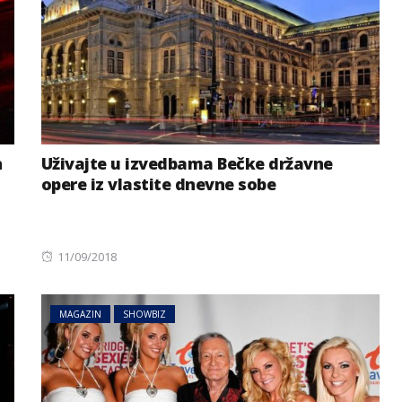
n
Uživajte u izvedbama Bečke državne
opere iz vlastite dnevne sobe
Posted
11/09/2018
on
MAGAZIN
SHOWBIZ