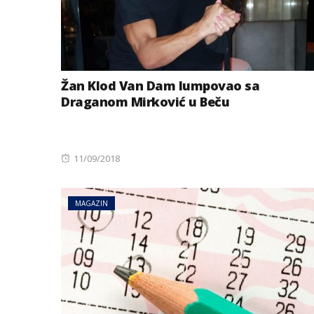
Žan Klod Van Dam lumpovao sa
Draganom Mirković u Beču
Posted
11/09/2018
on
MAGAZIN