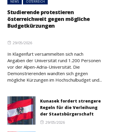
NEWS
ÖSTERREICH
Studierende protestieren
österreichweit gegen mögliche
Budgetkürzungen
Posted
29/05/2026
on
In Klagenfurt versammelten sich nach
Angaben der Universität rund 1.200 Personen
vor der Alpen-Adria-Universität. Die
Demonstrierenden wandten sich gegen
mögliche Kürzungen im Hochschulbudget und...
Kunasek fordert strengere
Regeln für die Verleihung
der Staatsbürgerschaft
Posted
29/05/2026
on