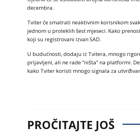
decembra.
Tviter će smatrati neaktivnim korisnikom sva
jednom u proteklih šest mjeseci. Kako prenosi
koji su registrovani izvan SAD.
U budućnosti, dodaju iz Tvitera, mnogo rigoro
prijavljeni, ali ne rade “ništa” na platformi. 
kako Tviter koristi mnogo signala za utvrđivan
PROČITAJTE JOŠ