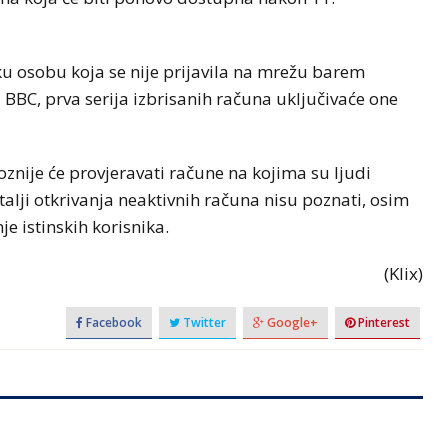
ku osobu koja se nije prijavila na mrežu barem
 BBC, prva serija izbrisanih računa uključivaće one
znije će provjeravati račune na kojima su ljudi
Detalji otkrivanja neaktivnih računa nisu poznati, osim
je istinskih korisnika.
(Klix)
Facebook
Twitter
Google+
Pinterest