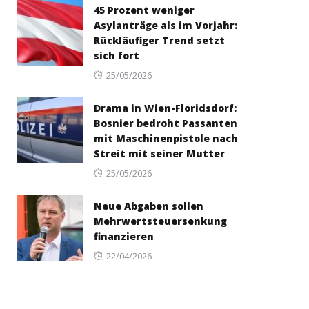
45 Prozent weniger
Asylanträge als im Vorjahr:
Rückläufiger Trend setzt
sich fort
Posted
25/05/2026
on
Drama in Wien-Floridsdorf:
Bosnier bedroht Passanten
mit Maschinenpistole nach
Streit mit seiner Mutter
Posted
25/05/2026
on
Neue Abgaben sollen
Mehrwertsteuersenkung
finanzieren
Posted
22/04/2026
on