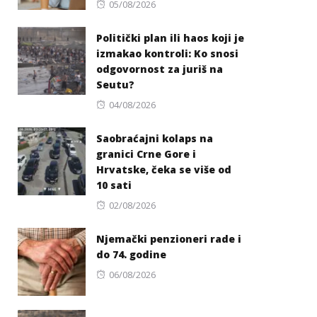
Posted
05/08/2026
on
Politički plan ili haos koji je
izmakao kontroli: Ko snosi
odgovornost za juriš na
Seutu?
Posted
04/08/2026
on
Saobraćajni kolaps na
granici Crne Gore i
Hrvatske, čeka se više od
10 sati
Posted
02/08/2026
on
Njemački penzioneri rade i
do 74. godine
Posted
06/08/2026
on