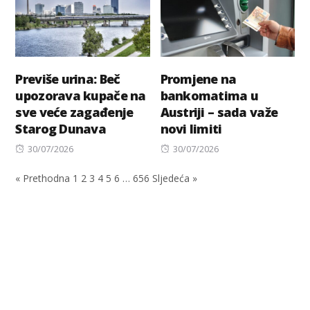
Previše urina: Beč
Promjene na
upozorava kupače na
bankomatima u
sve veće zagađenje
Austriji – sada važe
Starog Dunava
novi limiti
Posted
Posted
30/07/2026
30/07/2026
on
on
« Prethodna
1
2
3
4
5
6
…
656
Sljedeća »