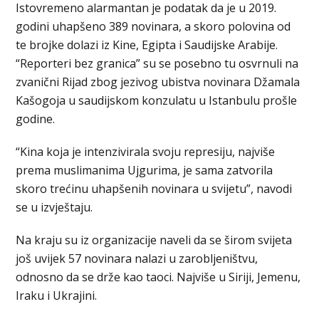
Istovremeno alarmantan je podatak da je u 2019.
godini uhapšeno 389 novinara, a skoro polovina od
te brojke dolazi iz Kine, Egipta i Saudijske Arabije.
“Reporteri bez granica” su se posebno tu osvrnuli na
zvanični Rijad zbog jezivog ubistva novinara Džamala
Kašogoja u saudijskom konzulatu u Istanbulu prošle
godine.
“Kina koja je intenzivirala svoju represiju, najviše
prema muslimanima Ujgurima, je sama zatvorila
skoro trećinu uhapšenih novinara u svijetu”, navodi
se u izvještaju.
Na kraju su iz organizacije naveli da se širom svijeta
još uvijek 57 novinara nalazi u zarobljeništvu,
odnosno da se drže kao taoci. Najviše u Siriji, Jemenu,
Iraku i Ukrajini.