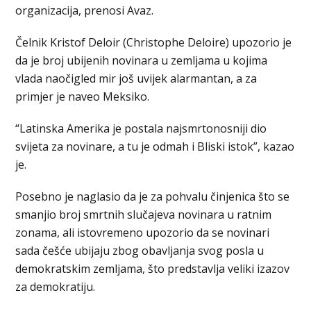
organizacija, prenosi Avaz.
Čelnik Kristof Deloir (Christophe Deloire) upozorio je
da je broj ubijenih novinara u zemljama u kojima
vlada naočigled mir još uvijek alarmantan, a za
primjer je naveo Meksiko.
“Latinska Amerika je postala najsmrtonosniji dio
svijeta za novinare, a tu je odmah i Bliski istok”, kazao
je.
Posebno je naglasio da je za pohvalu činjenica što se
smanjio broj smrtnih slučajeva novinara u ratnim
zonama, ali istovremeno upozorio da se novinari
sada češće ubijaju zbog obavljanja svog posla u
demokratskim zemljama, što predstavlja veliki izazov
za demokratiju.