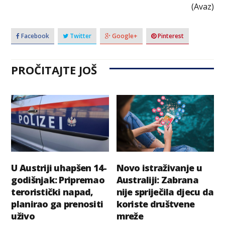
(Avaz)
Facebook
Twitter
Google+
Pinterest
PROČITAJTE JOŠ
U Austriji uhapšen 14-
Novo istraživanje u
godišnjak: Pripremao
Australiji: Zabrana
teroristički napad,
nije spriječila djecu da
planirao ga prenositi
koriste društvene
uživo
mreže