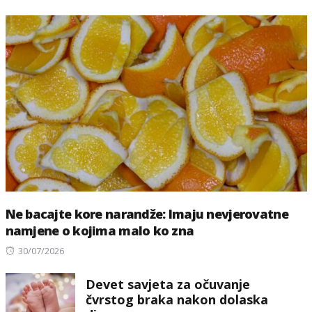
Ne bacajte kore narandže: Imaju nevjerovatne
namjene o kojima malo ko zna
Posted
30/07/2026
on
Devet savjeta za očuvanje
čvrstog braka nakon dolaska