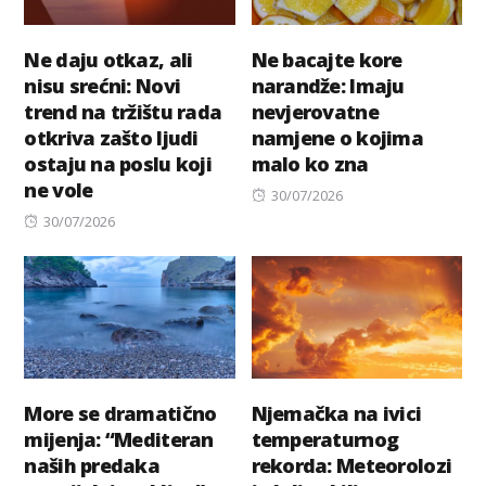
Ne daju otkaz, ali
Ne bacajte kore
nisu srećni: Novi
narandže: Imaju
trend na tržištu rada
nevjerovatne
otkriva zašto ljudi
namjene o kojima
ostaju na poslu koji
malo ko zna
ne vole
Posted
30/07/2026
Posted
on
30/07/2026
on
More se dramatično
Njemačka na ivici
mijenja: “Mediteran
temperaturnog
naših predaka
rekorda: Meteorolozi