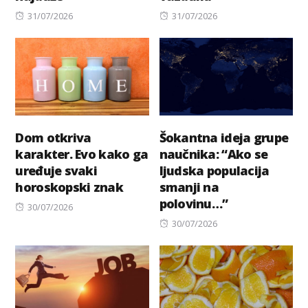
Posted
Posted
31/07/2026
31/07/2026
on
on
Dom otkriva
Šokantna ideja grupe
karakter. Evo kako ga
naučnika: “Ako se
uređuje svaki
ljudska populacija
horoskopski znak
smanji na
polovinu…”
Posted
30/07/2026
on
Posted
30/07/2026
on