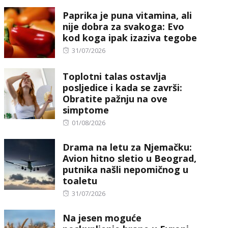
on
Paprika je puna vitamina, ali
nije dobra za svakoga: Evo
kod koga ipak izaziva tegobe
Posted
31/07/2026
on
Toplotni talas ostavlja
posljedice i kada se završi:
Obratite pažnju na ove
simptome
Posted
01/08/2026
on
Drama na letu za Njemačku:
Avion hitno sletio u Beograd,
putnika našli nepomičnog u
toaletu
Posted
31/07/2026
on
Na jesen moguće