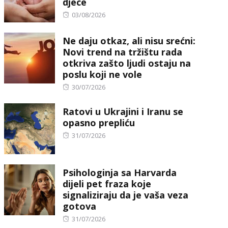
djece
Posted
03/08/2026
on
Ne daju otkaz, ali nisu srećni:
Novi trend na tržištu rada
otkriva zašto ljudi ostaju na
poslu koji ne vole
Posted
30/07/2026
on
Ratovi u Ukrajini i Iranu se
opasno prepliću
Posted
31/07/2026
on
Psihologinja sa Harvarda
dijeli pet fraza koje
signaliziraju da je vaša veza
gotova
Posted
31/07/2026