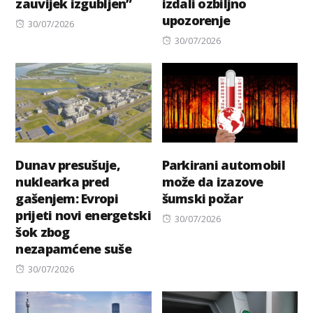
zauvijek izgubljen”
izdali ozbiljno
upozorenje
Posted
30/07/2026
on
Posted
30/07/2026
on
Dunav presušuje,
Parkirani automobil
nuklearka pred
može da izazove
gašenjem: Evropi
šumski požar
prijeti novi energetski
Posted
30/07/2026
šok zbog
on
nezapamćene suše
Posted
30/07/2026
on