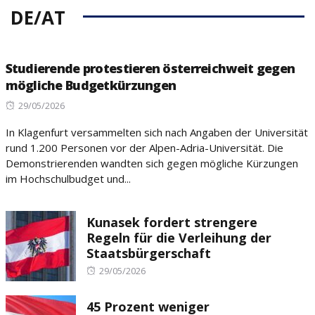
DE/AT
Studierende protestieren österreichweit gegen
mögliche Budgetkürzungen
Posted
29/05/2026
on
In Klagenfurt versammelten sich nach Angaben der Universität
rund 1.200 Personen vor der Alpen-Adria-Universität. Die
Demonstrierenden wandten sich gegen mögliche Kürzungen
im Hochschulbudget und...
Kunasek fordert strengere
Regeln für die Verleihung der
Staatsbürgerschaft
Posted
29/05/2026
on
45 Prozent weniger