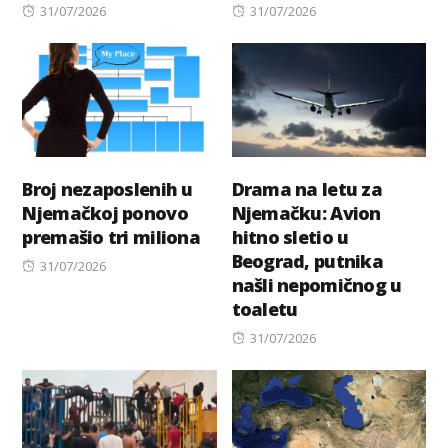
Posted
Posted
31/07/2026
31/07/2026
on
on
Broj nezaposlenih u
Drama na letu za
Njemačkoj ponovo
Njemačku: Avion
premašio tri miliona
hitno sletio u
Beograd, putnika
Posted
31/07/2026
našli nepomičnog u
on
toaletu
Posted
31/07/2026
on