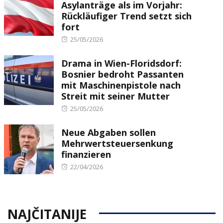
Asylanträge als im Vorjahr:
Rückläufiger Trend setzt sich
fort
Posted
25/05/2026
on
Drama in Wien-Floridsdorf:
Bosnier bedroht Passanten
mit Maschinenpistole nach
Streit mit seiner Mutter
Posted
25/05/2026
on
Neue Abgaben sollen
Mehrwertsteuersenkung
finanzieren
Posted
22/04/2026
on
NAJČITANIJE