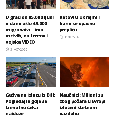
U grad od 85.000 ljudi
Ratovi u Ukrajini i
u danu ušlo 49.000
Iranu se opasno
migranata – ima
prepliću
mrtvih, na terenu i
Posted
31/07/2026
vojska VIDEO
on
Posted
31/07/2026
on
Gužve na izlazu iz BiH:
Naučnici: Milioni su
Pogledajte gdje se
zbog požara u Evropi
trenutno čeka
izloženi štetnom
najduže
vazduhu