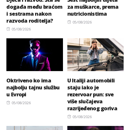
događa među braćom
za muškarce, prema
i sestrama nakon
nutricionistima
razvoda roditelja?
Posted
05/08/2026
Posted
on
05/08/2026
on
Oktriveno ko ima
U Italiji automobili
najbolju tajnu službu
staju iako je
u Evropi
rezervoar pun: sve
više slučajeva
Posted
05/08/2026
razrijeđenog goriva
on
Posted
05/08/2026
on