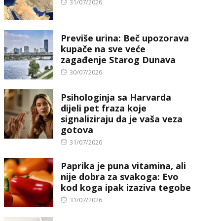
Posted
31/07/2026
on
Previše urina: Beč upozorava
kupače na sve veće
zagađenje Starog Dunava
Posted
30/07/2026
on
Psihologinja sa Harvarda
dijeli pet fraza koje
signaliziraju da je vaša veza
gotova
Posted
31/07/2026
on
Paprika je puna vitamina, ali
nije dobra za svakoga: Evo
kod koga ipak izaziva tegobe
Posted
31/07/2026
on