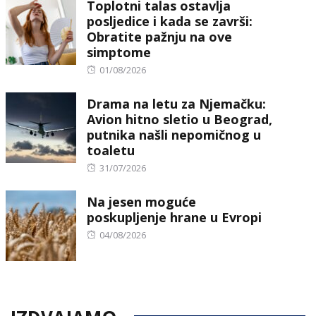
Toplotni talas ostavlja
posljedice i kada se završi:
Obratite pažnju na ove
simptome
Posted
01/08/2026
on
Drama na letu za Njemačku:
Avion hitno sletio u Beograd,
putnika našli nepomičnog u
toaletu
Posted
31/07/2026
on
Na jesen moguće
poskupljenje hrane u Evropi
Posted
04/08/2026
on