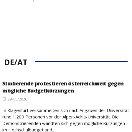
DE/AT
Studierende protestieren österreichweit gegen
mögliche Budgetkürzungen
Posted
29/05/2026
on
In Klagenfurt versammelten sich nach Angaben der Universität
rund 1.200 Personen vor der Alpen-Adria-Universität. Die
Demonstrierenden wandten sich gegen mögliche Kürzungen
im Hochschulbudget und...