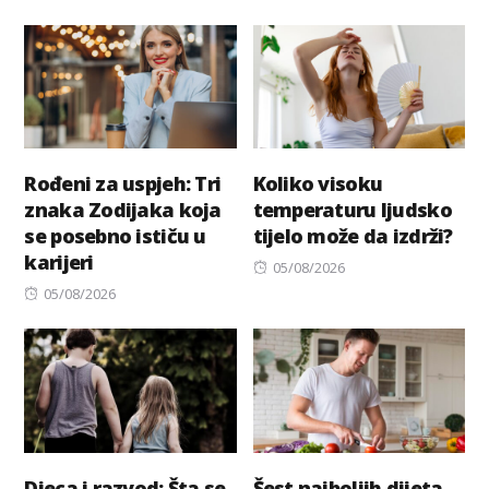
Rođeni za uspjeh: Tri
Koliko visoku
znaka Zodijaka koja
temperaturu ljudsko
se posebno ističu u
tijelo može da izdrži?
karijeri
Posted
05/08/2026
Posted
on
05/08/2026
on
Djeca i razvod: Šta se
Šest najboljih dijeta