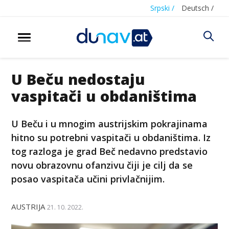
Srpski /
Deutsch /
U Beču nedostaju
vaspitači u obdaništima
U Beču i u mnogim austrijskim pokrajinama
hitno su potrebni vaspitači u obdaništima. Iz
tog razloga je grad Beč nedavno predstavio
novu obrazovnu ofanzivu čiji je cilj da se
posao vaspitača učini privlačnijim.
AUSTRIJA
21. 10. 2022.