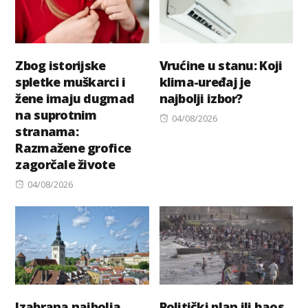
Zbog istorijske
Vrućine u stanu: Koji
spletke muškarci i
klima-uređaj je
žene imaju dugmad
najbolji izbor?
na suprotnim
Posted
04/08/2026
stranama:
on
Razmažene grofice
zagorčale živote
Posted
04/08/2026
on
Izabrana najbolja
Politički plan ili haos