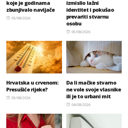
koje je godinama
izmislio lažni
zbunjivalo navijače
identitet i pokušao
prevariti stvarnu
Posted
05/08/2026
osobu
on
Posted
05/08/2026
on
Hrvatska u crvenom:
Da li mačke stvarno
Presušiće rijeke?
ne vole svoje vlasnike
ili je to urbani mit
Posted
05/08/2026
on
Posted
04/08/2026
on