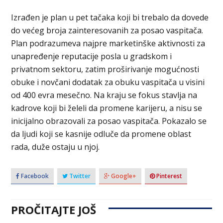
Izrađen je plan u pet tačaka koji bi trebalo da dovede
do većeg broja zainteresovanih za posao vaspitača.
Plan podrazumeva najpre marketinške aktivnosti za
unapređenje reputacije posla u gradskom i
privatnom sektoru, zatim proširivanje mogućnosti
obuke i novčani dodatak za obuku vaspitača u visini
od 400 evra mesečno. Na kraju se fokus stavlja na
kadrove koji bi želeli da promene karijeru, a nisu se
inicijalno obrazovali za posao vaspitača. Pokazalo se
da ljudi koji se kasnije odluče da promene oblast
rada, duže ostaju u njoj.
Facebook
Twitter
Google+
Pinterest
PROČITAJTE JOŠ