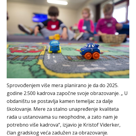
Sprovođenjem više mera planirano je da do 2025.
godine 2.500 kadrova započne svoje obrazovanje. „ U
obdaništu se postavlja kamen temeljac za dalje
školovanje. Mere za stalno unapređenje kvaliteta
rada u ustanovama su neophodne, a zato nam je
potrebno više kadrova“, izjavio je Kristof Viderker,
član gradskog veća zadužen za obrazovanje.