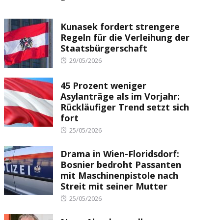
Kunasek fordert strengere
Regeln für die Verleihung der
Staatsbürgerschaft
Posted
29/05/2026
on
45 Prozent weniger
Asylanträge als im Vorjahr:
Rückläufiger Trend setzt sich
fort
Posted
25/05/2026
on
Drama in Wien-Floridsdorf:
Bosnier bedroht Passanten
mit Maschinenpistole nach
Streit mit seiner Mutter
Posted
25/05/2026
on