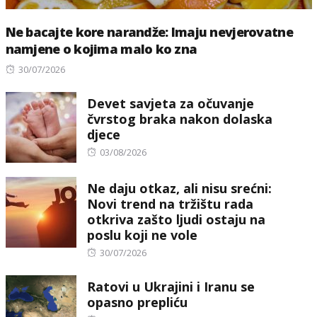
Ne bacajte kore narandže: Imaju nevjerovatne
namjene o kojima malo ko zna
Posted
30/07/2026
on
Devet savjeta za očuvanje
čvrstog braka nakon dolaska
djece
Posted
03/08/2026
on
Ne daju otkaz, ali nisu srećni:
Novi trend na tržištu rada
otkriva zašto ljudi ostaju na
poslu koji ne vole
Posted
30/07/2026
on
Ratovi u Ukrajini i Iranu se
opasno prepliću