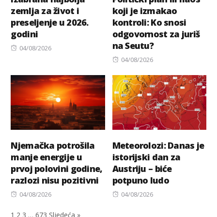
zemlja za život i
koji je izmakao
preseljenje u 2026.
kontroli: Ko snosi
godini
odgovornost za juriš
na Seutu?
Posted
04/08/2026
on
Posted
04/08/2026
on
Njemačka potrošila
Meteorolozi: Danas je
manje energije u
istorijski dan za
prvoj polovini godine,
Austriju – biće
razlozi nisu pozitivni
potpuno ludo
Posted
Posted
04/08/2026
04/08/2026
on
on
1
2
3
…
673
Sljedeća »