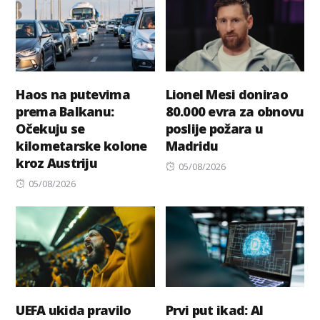
Haos na putevima
Lionel Mesi donirao
prema Balkanu:
80.000 evra za obnovu
Očekuju se
poslije požara u
kilometarske kolone
Madridu
kroz Austriju
Posted
05/08/2026
Posted
on
05/08/2026
on
UEFA ukida pravilo
Prvi put ikad: AI