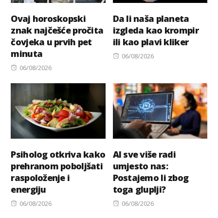
Ovaj horoskopski
Da li naša planeta
znak najčešće pročita
izgleda kao krompir
čovjeka u prvih pet
ili kao plavi kliker
minuta
Posted
06/08/2026
Posted
on
06/08/2026
on
Psiholog otkriva kako
AI sve više radi
prehranom poboljšati
umjesto nas:
raspoloženje i
Postajemo li zbog
energiju
toga gluplji?
Posted
Posted
06/08/2026
06/08/2026
on
on