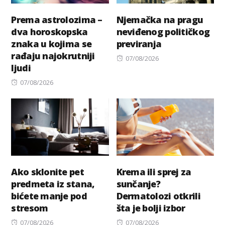
Prema astrolozima –
Njemačka na pragu
dva horoskopska
neviđenog političkog
znaka u kojima se
previranja
rađaju najokrutniji
Posted
07/08/2026
ljudi
on
Posted
07/08/2026
on
Ako sklonite pet
Krema ili sprej za
predmeta iz stana,
sunčanje?
bićete manje pod
Dermatolozi otkrili
stresom
šta je bolji izbor
Posted
Posted
07/08/2026
07/08/2026