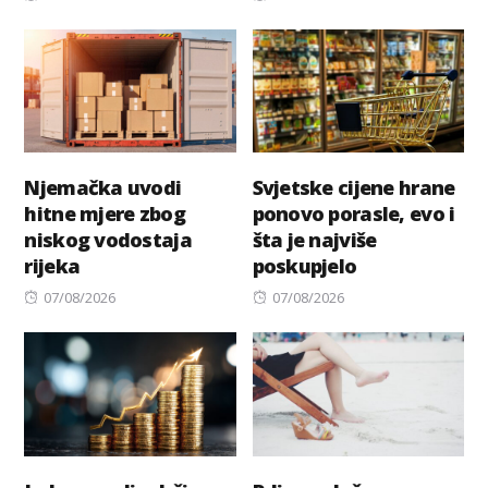
on
on
Njemačka uvodi
Svjetske cijene hrane
hitne mjere zbog
ponovo porasle, evo i
niskog vodostaja
šta je najviše
rijeka
poskupjelo
Posted
Posted
07/08/2026
07/08/2026
on
on