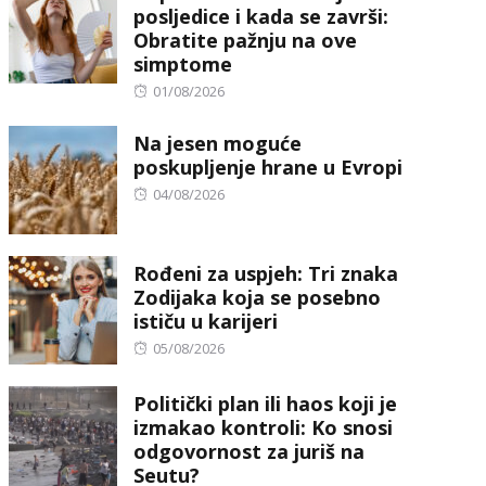
posljedice i kada se završi:
Obratite pažnju na ove
simptome
Posted
01/08/2026
on
Na jesen moguće
poskupljenje hrane u Evropi
Posted
04/08/2026
on
Rođeni za uspjeh: Tri znaka
Zodijaka koja se posebno
ističu u karijeri
Posted
05/08/2026
on
Politički plan ili haos koji je
izmakao kontroli: Ko snosi
odgovornost za juriš na
Seutu?