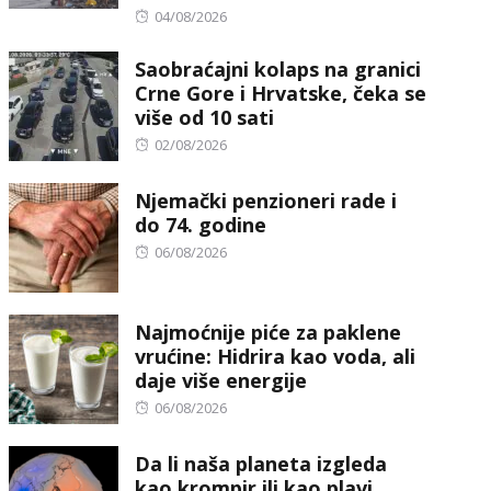
Posted
04/08/2026
on
Saobraćajni kolaps na granici
Crne Gore i Hrvatske, čeka se
više od 10 sati
Posted
02/08/2026
on
Njemački penzioneri rade i
do 74. godine
Posted
06/08/2026
on
Najmoćnije piće za paklene
vrućine: Hidrira kao voda, ali
daje više energije
Posted
06/08/2026
on
Da li naša planeta izgleda
kao krompir ili kao plavi