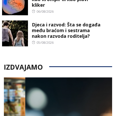
kliker
Posted
06/08/2026
on
Djeca i razvod: Šta se događa
među braćom i sestrama
nakon razvoda roditelja?
Posted
05/08/2026
on
IZDVAJAMO