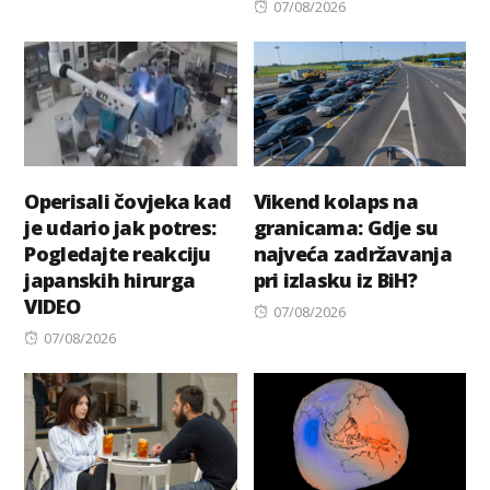
on
Posted
07/08/2026
on
Operisali čovjeka kad
Vikend kolaps na
je udario jak potres:
granicama: Gdje su
Pogledajte reakciju
najveća zadržavanja
japanskih hirurga
pri izlasku iz BiH?
VIDEO
Posted
07/08/2026
Posted
on
07/08/2026
on