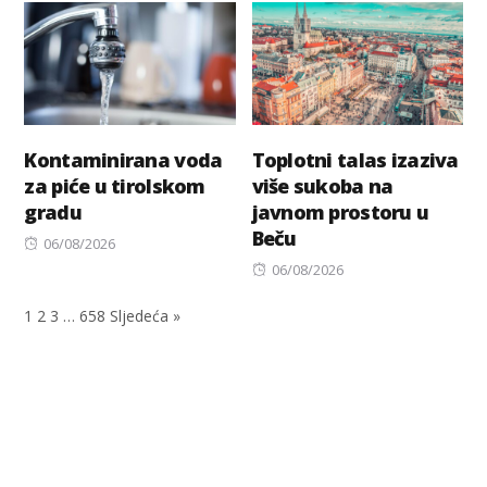
Kontaminirana voda
Toplotni talas izaziva
za piće u tirolskom
više sukoba na
gradu
javnom prostoru u
Beču
Posted
06/08/2026
on
Posted
06/08/2026
on
1
2
3
…
658
Sljedeća »