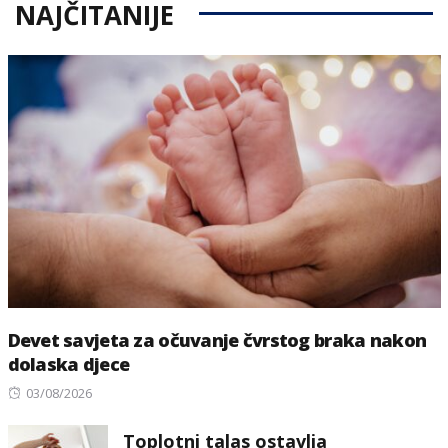
NAJČITANIJE
Devet savjeta za očuvanje čvrstog braka nakon
dolaska djece
Posted
03/08/2026
on
Toplotni talas ostavlja