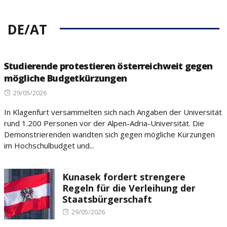
DE/AT
Studierende protestieren österreichweit gegen
mögliche Budgetkürzungen
Posted
29/05/2026
on
In Klagenfurt versammelten sich nach Angaben der Universität
rund 1.200 Personen vor der Alpen-Adria-Universität. Die
Demonstrierenden wandten sich gegen mögliche Kürzungen
im Hochschulbudget und...
Kunasek fordert strengere
Regeln für die Verleihung der
Staatsbürgerschaft
Posted
29/05/2026
on