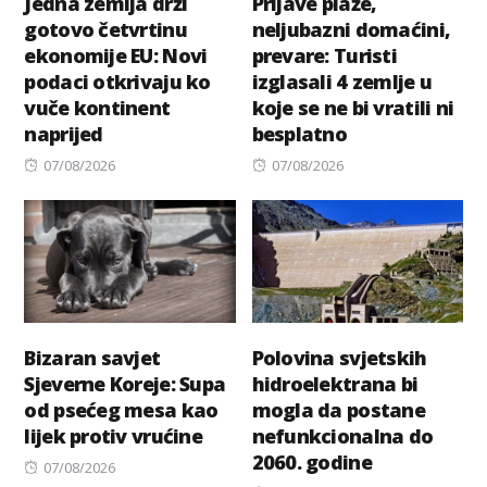
Jedna zemlja drži
Prljave plaže,
gotovo četvrtinu
neljubazni domaćini,
ekonomije EU: Novi
prevare: Turisti
podaci otkrivaju ko
izglasali 4 zemlje u
vuče kontinent
koje se ne bi vratili ni
naprijed
besplatno
Posted
Posted
07/08/2026
07/08/2026
on
on
Bizaran savjet
Polovina svjetskih
Sjeverne Koreje: Supa
hidroelektrana bi
od psećeg mesa kao
mogla da postane
lijek protiv vrućine
nefunkcionalna do
2060. godine
Posted
07/08/2026