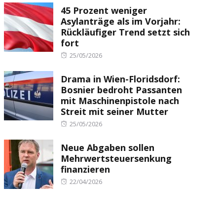
45 Prozent weniger
Asylanträge als im Vorjahr:
Rückläufiger Trend setzt sich
fort
Posted
25/05/2026
on
Drama in Wien-Floridsdorf:
Bosnier bedroht Passanten
mit Maschinenpistole nach
Streit mit seiner Mutter
Posted
25/05/2026
on
Neue Abgaben sollen
Mehrwertsteuersenkung
finanzieren
Posted
22/04/2026
on