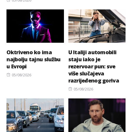
on
Oktriveno ko ima
U Italiji automobili
najbolju tajnu službu
staju iako je
u Evropi
rezervoar pun: sve
više slučajeva
Posted
05/08/2026
razrijeđenog goriva
on
Posted
05/08/2026
on