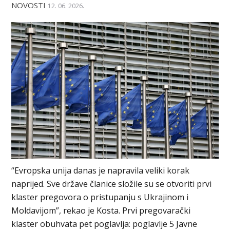
NOVOSTI
12. 06. 2026.
“Evropska unija danas je napravila veliki korak
naprijed. Sve države članice složile su se otvoriti prvi
klaster pregovora o pristupanju s Ukrajinom i
Moldavijom”, rekao je Kosta. Prvi pregovarački
klaster obuhvata pet poglavlja: poglavlje 5 Javne