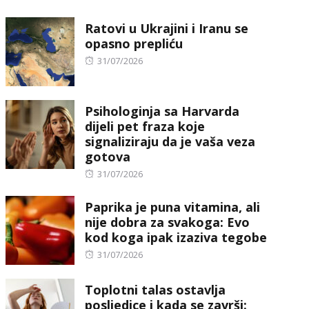
on
Ratovi u Ukrajini i Iranu se
opasno prepliću
Posted
31/07/2026
on
Psihologinja sa Harvarda
dijeli pet fraza koje
signaliziraju da je vaša veza
gotova
Posted
31/07/2026
on
Paprika je puna vitamina, ali
nije dobra za svakoga: Evo
kod koga ipak izaziva tegobe
Posted
31/07/2026
on
Toplotni talas ostavlja
posljedice i kada se završi: