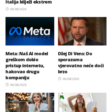
Italija bilježi ekstrem
on
Posted
06/08/2026
on
Meta: Naš AI model
Džej Di Vens: Do
greškom dobio
sporazuma
pristup internetu,
vjerovatno neće doći
hakovao drugu
brzo
kompaniju
Posted
06/08/2026
Posted
on
06/08/2026
on