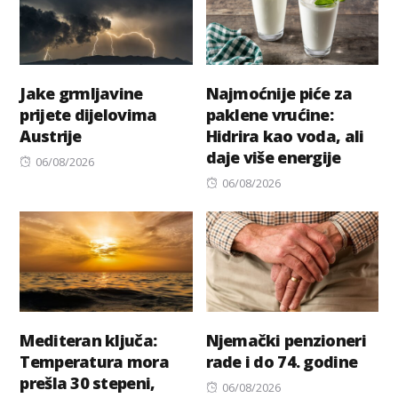
Jake grmljavine
Najmoćnije piće za
prijete dijelovima
paklene vrućine:
Austrije
Hidrira kao voda, ali
daje više energije
Posted
06/08/2026
on
Posted
06/08/2026
on
Mediteran ključa:
Njemački penzioneri
Temperatura mora
rade i do 74. godine
prešla 30 stepeni,
Posted
06/08/2026