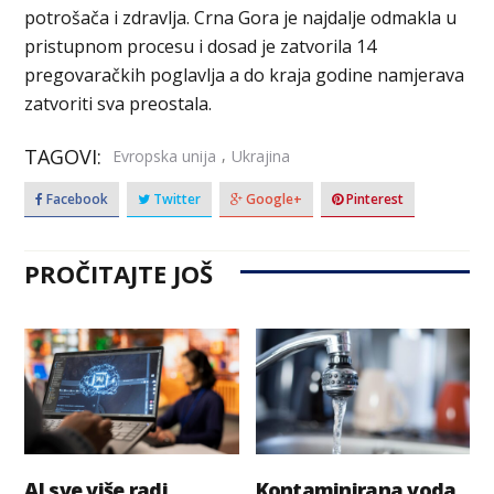
potrošača i zdravlja. Crna Gora je najdalje odmakla u
pristupnom procesu i dosad je zatvorila 14
pregovaračkih poglavlja a do kraja godine namjerava
zatvoriti sva preostala.
TAGOVI:
,
Evropska unija
Ukrajina
Facebook
Twitter
Google+
Pinterest
PROČITAJTE JOŠ
AI sve više radi
Kontaminirana voda