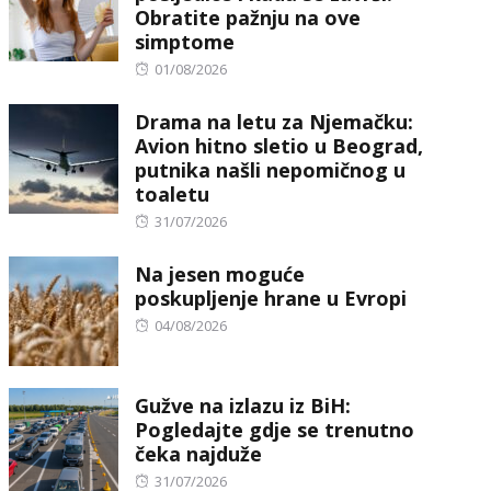
Obratite pažnju na ove
simptome
Posted
01/08/2026
on
Drama na letu za Njemačku:
Avion hitno sletio u Beograd,
putnika našli nepomičnog u
toaletu
Posted
31/07/2026
on
Na jesen moguće
poskupljenje hrane u Evropi
Posted
04/08/2026
on
Gužve na izlazu iz BiH:
Pogledajte gdje se trenutno
čeka najduže
Posted
31/07/2026