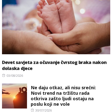
Devet savjeta za očuvanje čvrstog braka nakon
dolaska djece
Posted
03/08/2026
on
Ne daju otkaz, ali nisu srećni:
Novi trend na tržištu rada
otkriva zašto ljudi ostaju na
poslu koji ne vole
Posted
30/07/2026