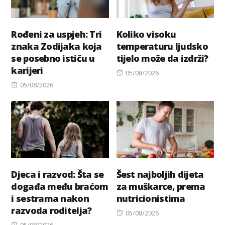
Rođeni za uspjeh: Tri
Koliko visoku
znaka Zodijaka koja
temperaturu ljudsko
se posebno ističu u
tijelo može da izdrži?
karijeri
Posted
05/08/2026
Posted
on
05/08/2026
on
Djeca i razvod: Šta se
Šest najboljih dijeta
događa među braćom
za muškarce, prema
i sestrama nakon
nutricionistima
razvoda roditelja?
Posted
05/08/2026
Posted
on
05/08/2026