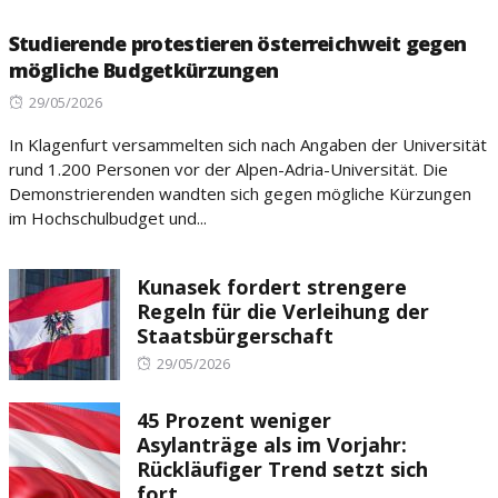
Studierende protestieren österreichweit gegen
mögliche Budgetkürzungen
Posted
29/05/2026
on
In Klagenfurt versammelten sich nach Angaben der Universität
rund 1.200 Personen vor der Alpen-Adria-Universität. Die
Demonstrierenden wandten sich gegen mögliche Kürzungen
im Hochschulbudget und...
Kunasek fordert strengere
Regeln für die Verleihung der
Staatsbürgerschaft
Posted
29/05/2026
on
45 Prozent weniger
Asylanträge als im Vorjahr:
Rückläufiger Trend setzt sich
fort