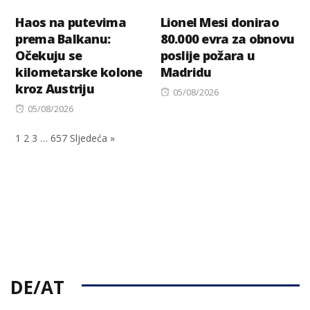
Haos na putevima
Lionel Mesi donirao
prema Balkanu:
80.000 evra za obnovu
Očekuju se
poslije požara u
kilometarske kolone
Madridu
kroz Austriju
Posted
05/08/2026
Posted
on
05/08/2026
on
1
2
3
…
657
Sljedeća »
DE/AT