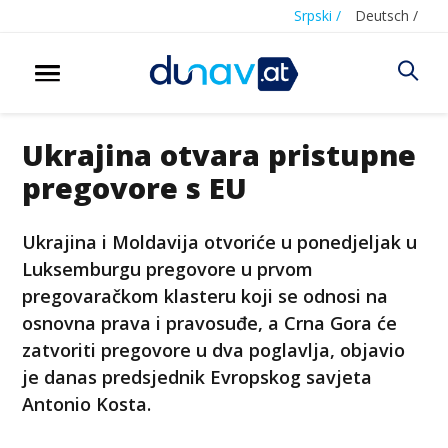
Srpski /
Deutsch /
Ukrajina otvara pristupne
pregovore s EU
Ukrajina i Moldavija otvoriće u ponedjeljak u
Luksemburgu pregovore u prvom
pregovaračkom klasteru koji se odnosi na
osnovna prava i pravosuđe, a Crna Gora će
zatvoriti pregovore u dva poglavlja, objavio
je danas predsjednik Evropskog savjeta
Antonio Kosta.