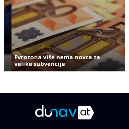
Evrozona više nema novca za
velike subvencije