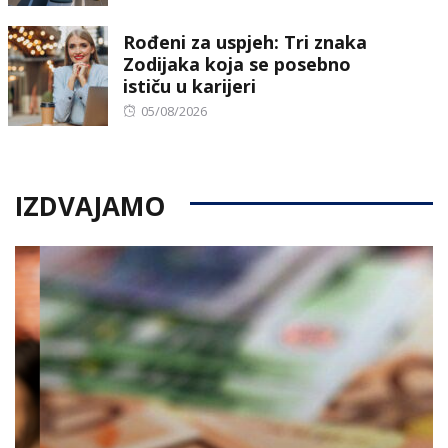
on
Rođeni za uspjeh: Tri znaka
Zodijaka koja se posebno
ističu u karijeri
Posted
05/08/2026
on
IZDVAJAMO