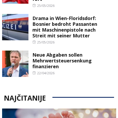
Posted
25/05/2026
on
Drama in Wien-Floridsdorf:
Bosnier bedroht Passanten
mit Maschinenpistole nach
Streit mit seiner Mutter
Posted
25/05/2026
on
Neue Abgaben sollen
Mehrwertsteuersenkung
finanzieren
Posted
22/04/2026
on
NAJČITANIJE