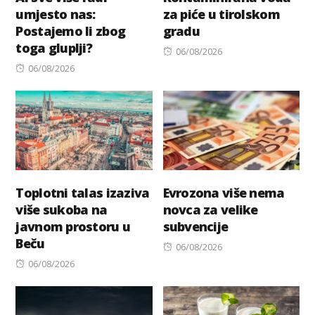
umjesto nas:
za piće u tirolskom
Postajemo li zbog
gradu
toga gluplji?
Posted
06/08/2026
Posted
on
06/08/2026
on
Toplotni talas izaziva
Evrozona više nema
više sukoba na
novca za velike
javnom prostoru u
subvencije
Beču
Posted
06/08/2026
Posted
on
06/08/2026
on