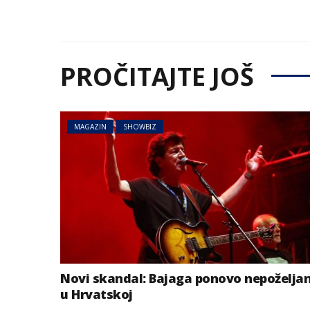
PROČITAJTE JOŠ
MAGAZIN
SHOWBIZ
Novi skandal: Bajaga ponovo nepoželja
u Hrvatskoj