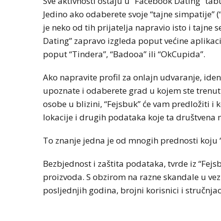
Sve aktivnosti ostaju u “Facebook Dating” tab
Jedino ako odaberete svoje “tajne simpatije” (
je neko od tih prijatelja napravio isto i tajne 
Dating” zapravo izgleda poput većine aplikac
poput “Tindera”, “Badooa” ili “OkCupida”.
Ako napravite profil za onlajn udvaranje, iden
upoznate i odaberete grad u kojem ste trenu
osobe u blizini, “Fejsbuk” će vam predložiti i 
lokacije i drugih podataka koje ta društvena
To znanje jedna je od mnogih prednosti koju
Bezbjednost i zaštita podataka, tvrde iz “Fejsb
proizvoda. S obzirom na razne skandale u ve
posljednjih godina, brojni korisnici i stručnja