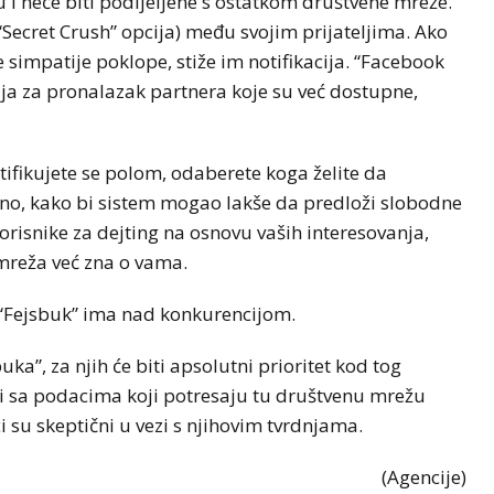
u i neće biti podijeljene s ostatkom društvene mreže.
“Secret Crush” opcija) među svojim prijateljima. Ako
se simpatije poklope, stiže im notifikacija. “Facebook
ija za pronalazak partnera koje su već dostupne,
tifikujete se polom, odaberete koga želite da
tno, kako bi sistem mogao lakše da predloži slobodne
korisnike za dejting na osnovu vaših interesovanja,
 mreža već zna o vama.
 “Fejsbuk” ima nad konkurencijom.
uka”, za njih će biti apsolutni prioritet kod tog
zi sa podacima koji potresaju tu društvenu mrežu
ci su skeptični u vezi s njihovim tvrdnjama.
(Agencije)