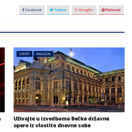
Facebook
Twitter
Google+
Pinterest
EVENTI
MAGAZIN
n
Uživajte u izvedbama Bečke državne
opere iz vlastite dnevne sobe