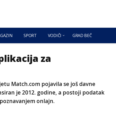
GAZIN
SPORT
VODIČI
GRAD BEČ
likacija za
ijetu Match.com pojavila se još davne
nsiran je 2012. godine, a postoji podatak
 upoznavanjem onlajn.