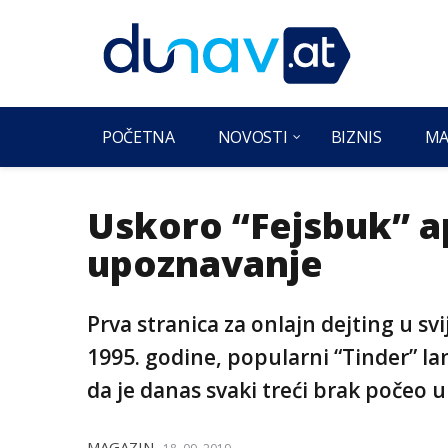
POČETNA
NOVOSTI
BIZNIS
MA
Uskoro “Fejsbuk” ap
upoznavanje
Prva stranica za onlajn dejting u sv
1995. godine, popularni “Tinder” la
da je danas svaki treći brak počeo
MAGAZIN