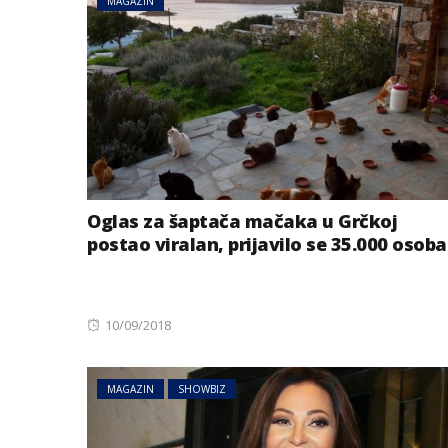
MAGAZIN
Oglas za šaptača mačaka u Grčkoj
postao viralan, prijavilo se 35.000 osoba
AUSTRIJA
NOVOSTI
Jake grmljavine 
Posted
dijelovima Austr
10/09/2018
on
MAGAZIN
SHOWBIZ