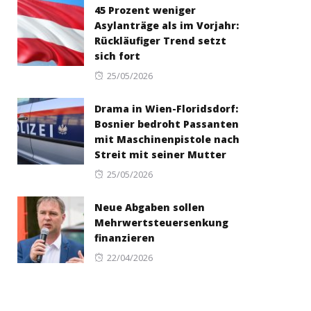
45 Prozent weniger
Asylanträge als im Vorjahr:
Rückläufiger Trend setzt
sich fort
Posted
25/05/2026
on
Drama in Wien-Floridsdorf:
Bosnier bedroht Passanten
mit Maschinenpistole nach
Streit mit seiner Mutter
Posted
25/05/2026
on
Neue Abgaben sollen
Mehrwertsteuersenkung
finanzieren
Posted
22/04/2026
on