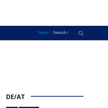
Srpski /
Deutsch /
DE/AT