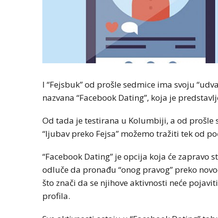
I “Fejsbuk” od prošle sedmice ima svoju “udv
nazvana “Facebook Dating”, koja je predstavlj
Od tada je testirana u Kolumbiji, a od prošle
“ljubav preko Fejsa” možemo tražiti tek od po
“Facebook Dating” je opcija koja će zapravo st
odluče da pronađu “onog pravog” preko novoo
što znači da se njihove aktivnosti neće pojavit
profila.