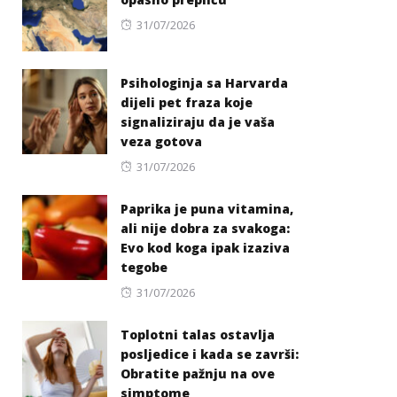
Posted
31/07/2026
on
Psihologinja sa Harvarda
dijeli pet fraza koje
signaliziraju da je vaša
veza gotova
Posted
31/07/2026
on
Paprika je puna vitamina,
ali nije dobra za svakoga:
Evo kod koga ipak izaziva
tegobe
Posted
31/07/2026
on
Toplotni talas ostavlja
posljedice i kada se završi:
Obratite pažnju na ove
simptome