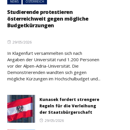
NEWS
ÖSTERREICH
Studierende protestieren
österreichweit gegen mögliche
Budgetkürzungen
Posted
29/05/2026
on
In Klagenfurt versammelten sich nach
Angaben der Universität rund 1.200 Personen
vor der Alpen-Adria-Universität. Die
Demonstrierenden wandten sich gegen
mögliche Kürzungen im Hochschulbudget und...
Kunasek fordert strengere
Regeln für die Verleihung
der Staatsbürgerschaft
Posted
29/05/2026
on