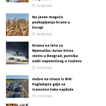
Posted
01/08/2026
on
Na jesen moguće
poskupljenje hrane u
Evropi
Posted
04/08/2026
on
Drama na letu za
Njemačku: Avion hitno
sletio u Beograd, putnika
našli nepomičnog u toaletu
Posted
31/07/2026
on
Gužve na izlazu iz BiH:
Pogledajte gdje se
trenutno čeka najduže
Posted
31/07/2026
on