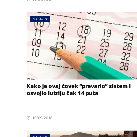
on
MAGAZIN
Kako je ovaj čovek “prevario” sistem i
osvojio lutriju čak 14 puta
Posted
10/09/2018
on