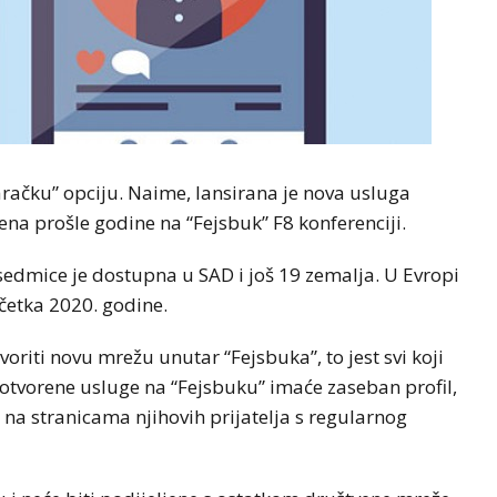
aračku” opciju. Naime, lansirana je nova usluga
ena prošle godine na “Fejsbuk” F8 konferenciji.
 sedmice je dostupna u SAD i još 19 zemalja. U Evropi
četka 2020. godine.
voriti novu mrežu unutar “Fejsbuka”, to jest svi koji
tvorene usluge na “Fejsbuku” imaće zaseban profil,
i na stranicama njihovih prijatelja s regularnog