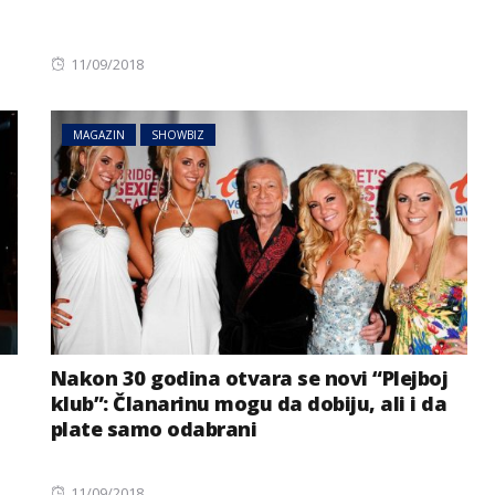
Posted
11/09/2018
on
MAGAZIN
SHOWBIZ
Nakon 30 godina otvara se novi “Plejboj
klub”: Članarinu mogu da dobiju, ali i da
plate samo odabrani
Posted
11/09/2018