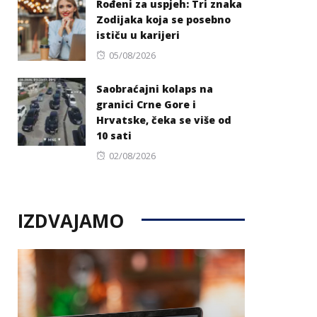
Rođeni za uspjeh: Tri znaka
Zodijaka koja se posebno
ističu u karijeri
Posted
05/08/2026
on
Saobraćajni kolaps na
granici Crne Gore i
Hrvatske, čeka se više od
10 sati
Posted
02/08/2026
on
IZDVAJAMO