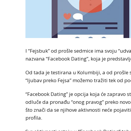
I “Fejsbuk” od prošle sedmice ima svoju “udv
nazvana “Facebook Dating”, koja je predstavlj
Od tada je testirana u Kolumbiji, a od prošle
“ljubav preko Fejsa” možemo tražiti tek od po
“Facebook Dating” je opcija koja će zapravo st
odluče da pronađu “onog pravog” preko novoo
što znači da se njihove aktivnosti neće pojavit
profila.