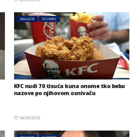
on
MAGAZIN
SHOWBIZ
KFC nudi 70 tisuća kuna onome tko bebu
nazove po njihovom osnivaču
Posted
04/09/2018
on