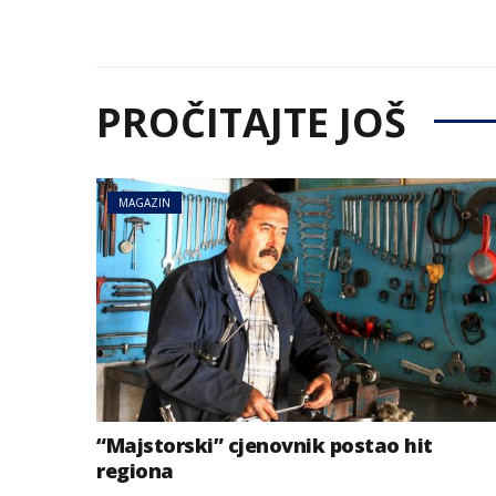
PROČITAJTE JOŠ
MAGAZIN
“Majstorski” cjenovnik postao hit
regiona