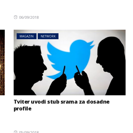
Posted
06/09/2018
on
MAGAZIN
NETWORK
Tviter uvodi stub srama za dosadne
profile
Posted
05/09/2018