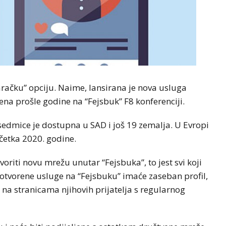
aračku” opciju. Naime, lansirana je nova usluga
ena prošle godine na “Fejsbuk” F8 konferenciji.
 sedmice je dostupna u SAD i još 19 zemalja. U Evropi
četka 2020. godine.
voriti novu mrežu unutar “Fejsbuka”, to jest svi koji
tvorene usluge na “Fejsbuku” imaće zaseban profil,
i na stranicama njihovih prijatelja s regularnog