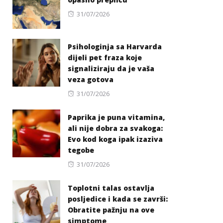
Posted
31/07/2026
on
Psihologinja sa Harvarda
dijeli pet fraza koje
signaliziraju da je vaša
veza gotova
Posted
31/07/2026
on
Paprika je puna vitamina,
ali nije dobra za svakoga:
Evo kod koga ipak izaziva
tegobe
Posted
31/07/2026
on
Toplotni talas ostavlja
posljedice i kada se završi:
Obratite pažnju na ove
simptome