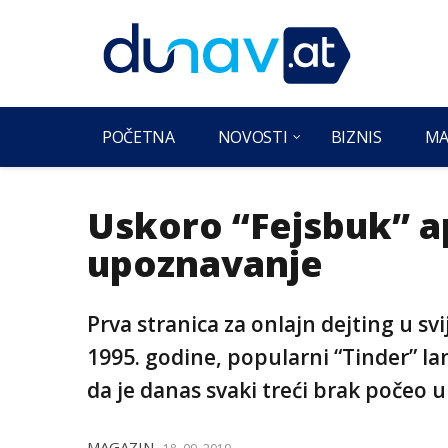
POČETNA
NOVOSTI
BIZNIS
MA
Uskoro “Fejsbuk” ap
upoznavanje
Prva stranica za onlajn dejting u sv
1995. godine, popularni “Tinder” la
da je danas svaki treći brak počeo
MAGAZIN