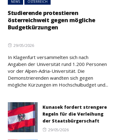
NEWS
ÖSTERREICH
Studierende protestieren
österreichweit gegen mögliche
Budgetkürzungen
Posted
29/05/2026
on
In Klagenfurt versammelten sich nach
Angaben der Universität rund 1.200 Personen
vor der Alpen-Adria-Universität. Die
Demonstrierenden wandten sich gegen
mögliche Kürzungen im Hochschulbudget und...
Kunasek fordert strengere
Regeln für die Verleihung
der Staatsbürgerschaft
Posted
29/05/2026
on