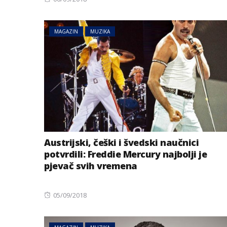
on
MAGAZIN
MUZIKA
Austrijski, češki i švedski naučnici
potvrdili: Freddie Mercury najbolji je
pjevač svih vremena
Posted
05/09/2018
on