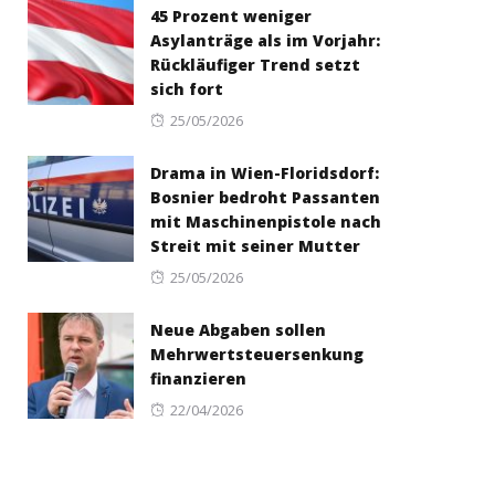
45 Prozent weniger
Asylanträge als im Vorjahr:
Rückläufiger Trend setzt
sich fort
Posted
25/05/2026
on
Drama in Wien-Floridsdorf:
Bosnier bedroht Passanten
mit Maschinenpistole nach
Streit mit seiner Mutter
Posted
25/05/2026
on
Neue Abgaben sollen
Mehrwertsteuersenkung
finanzieren
Posted
22/04/2026
on