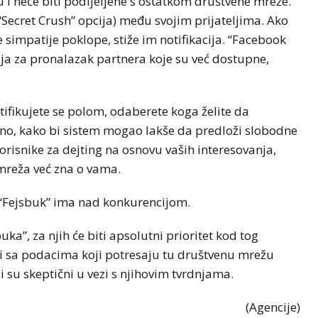
u i neće biti podijeljene s ostatkom društvene mreže.
“Secret Crush” opcija) među svojim prijateljima. Ako
se simpatije poklope, stiže im notifikacija. “Facebook
ija za pronalazak partnera koje su već dostupne,
tifikujete se polom, odaberete koga želite da
tno, kako bi sistem mogao lakše da predloži slobodne
korisnike za dejting na osnovu vaših interesovanja,
 mreža već zna o vama.
 “Fejsbuk” ima nad konkurencijom.
uka”, za njih će biti apsolutni prioritet kod tog
zi sa podacima koji potresaju tu društvenu mrežu
ci su skeptični u vezi s njihovim tvrdnjama.
(Agencije)