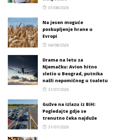
Posted
01/08/2026
on
Na jesen moguće
poskupljenje hrane u
Evropi
Posted
04/08/2026
on
Drama na letu za
Njemačku: Avion hitno
sletio u Beograd, putnika
našli nepomičnog u toaletu
Posted
31/07/2026
on
Gužve na izlazu iz BiH:
Pogledajte gdje se
trenutno čeka najduže
Posted
31/07/2026
on