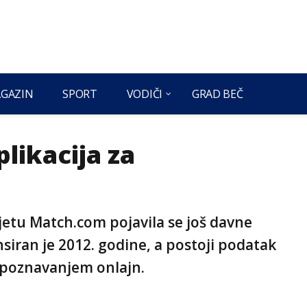
GAZIN
SPORT
VODIČI
GRAD BEČ
likacija za
ijetu Match.com pojavila se još davne
nsiran je 2012. godine, a postoji podatak
 upoznavanjem onlajn.