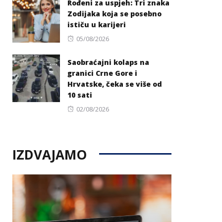
Rođeni za uspjeh: Tri znaka
Zodijaka koja se posebno
ističu u karijeri
Posted
05/08/2026
on
Saobraćajni kolaps na
granici Crne Gore i
Hrvatske, čeka se više od
10 sati
Posted
02/08/2026
on
IZDVAJAMO