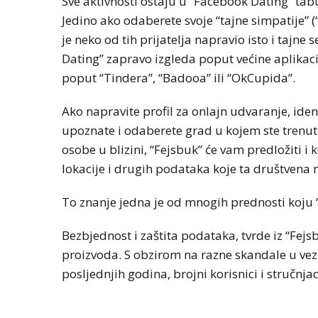
Sve aktivnosti ostaju u “Facebook Dating” tab
Jedino ako odaberete svoje “tajne simpatije” (
je neko od tih prijatelja napravio isto i tajne 
Dating” zapravo izgleda poput većine aplikac
poput “Tindera”, “Badooa” ili “OkCupida”.
Ako napravite profil za onlajn udvaranje, iden
upoznate i odaberete grad u kojem ste trenu
osobe u blizini, “Fejsbuk” će vam predložiti i 
lokacije i drugih podataka koje ta društvena
To znanje jedna je od mnogih prednosti koju
Bezbjednost i zaštita podataka, tvrde iz “Fejsb
proizvoda. S obzirom na razne skandale u ve
posljednjih godina, brojni korisnici i stručnja