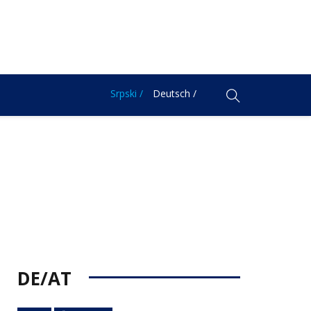
Srpski /
Deutsch /
DE/AT