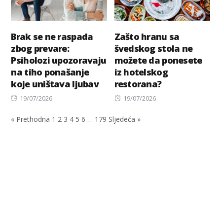
Brak se ne raspada
Zašto hranu sa
zbog prevare:
švedskog stola ne
Psiholozi upozoravaju
možete da ponesete
na tiho ponašanje
iz hotelskog
koje uništava ljubav
restorana?
Posted
Posted
19/07/2026
19/07/2026
on
on
« Prethodna
1
2
3
4
5
6
…
179
Sljedeća »