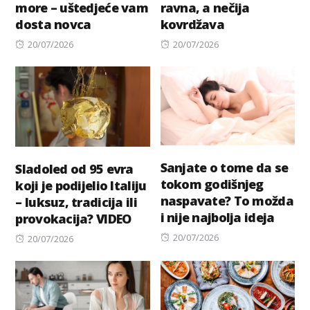
more – uštedjeće vam
ravna, a nečija
dosta novca
kovrdžava
Posted
Posted
20/07/2026
20/07/2026
on
on
Sanjate o tome da se
Sladoled od 95 evra
tokom godišnjeg
koji je podijelio Italiju
naspavate? To možda
– luksuz, tradicija ili
i nije najbolja ideja
provokacija? VIDEO
Posted
20/07/2026
Posted
20/07/2026
on
on