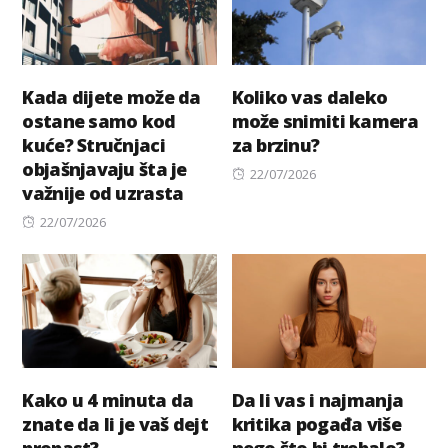
Kada dijete može da
Koliko vas daleko
ostane samo kod
može snimiti kamera
kuće? Stručnjaci
za brzinu?
objašnjavaju šta je
Posted
22/07/2026
važnije od uzrasta
on
Posted
22/07/2026
on
Kako u 4 minuta da
Da li vas i najmanja
znate da li je vaš dejt
kritika pogađa više
propast?
nego što bi trebalo?