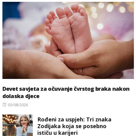
Devet savjeta za očuvanje čvrstog braka nakon
dolaska djece
Posted
03/08/2026
on
Rođeni za uspjeh: Tri znaka
Zodijaka koja se posebno
ističu u karijeri