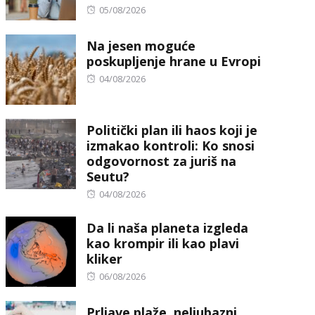
Posted
05/08/2026
on
Na jesen moguće
poskupljenje hrane u Evropi
Posted
04/08/2026
on
Politički plan ili haos koji je
izmakao kontroli: Ko snosi
odgovornost za juriš na
Seutu?
Posted
04/08/2026
on
Da li naša planeta izgleda
kao krompir ili kao plavi
kliker
Posted
06/08/2026
on
Prljave plaže, neljubazni