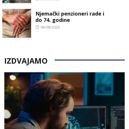
on
Njemački penzioneri rade i
do 74. godine
Posted
06/08/2026
on
IZDVAJAMO