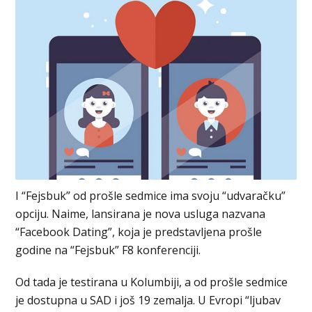
I “Fejsbuk” od prošle sedmice ima svoju “udvaračku”
opciju. Naime, lansirana je nova usluga nazvana
“Facebook Dating”, koja je predstavljena prošle
godine na “Fejsbuk” F8 konferenciji.
Od tada je testirana u Kolumbiji, a od prošle sedmice
je dostupna u SAD i još 19 zemalja. U Evropi “ljubav