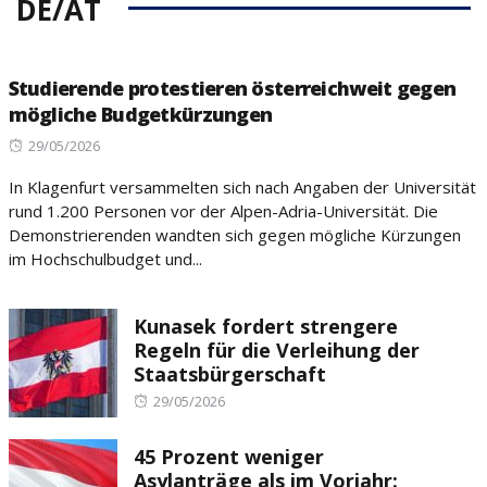
DE/AT
Studierende protestieren österreichweit gegen
mögliche Budgetkürzungen
Posted
29/05/2026
on
In Klagenfurt versammelten sich nach Angaben der Universität
rund 1.200 Personen vor der Alpen-Adria-Universität. Die
Demonstrierenden wandten sich gegen mögliche Kürzungen
im Hochschulbudget und...
Kunasek fordert strengere
Regeln für die Verleihung der
Staatsbürgerschaft
Posted
29/05/2026
on
45 Prozent weniger
Asylanträge als im Vorjahr: