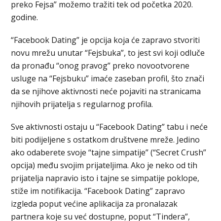
preko Fejsa” možemo tražiti tek od početka 2020.
godine.
“Facebook Dating” je opcija koja će zapravo stvoriti
novu mrežu unutar “Fejsbuka”, to jest svi koji odluče
da pronađu “onog pravog” preko novootvorene
usluge na “Fejsbuku” imaće zaseban profil, što znači
da se njihove aktivnosti neće pojaviti na stranicama
njihovih prijatelja s regularnog profila.
Sve aktivnosti ostaju u “Facebook Dating” tabu i neće
biti podijeljene s ostatkom društvene mreže. Jedino
ako odaberete svoje “tajne simpatije” (“Secret Crush”
opcija) među svojim prijateljima. Ako je neko od tih
prijatelja napravio isto i tajne se simpatije poklope,
stiže im notifikacija. “Facebook Dating” zapravo
izgleda poput većine aplikacija za pronalazak
partnera koje su već dostupne, poput “Tindera”,