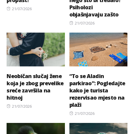
Psiholozi
Posted
21/07/2026
objašnjavaju zašto
on
Posted
21/07/2026
on
Neobičan slučaj žene
“To se Aladin
koja je zbog prevelike
parkirao”: Pogledajte
sreće završila na
kako je turista
hitnoj
rezervisao mjesto na
plaži
Posted
21/07/2026
on
Posted
21/07/2026
on