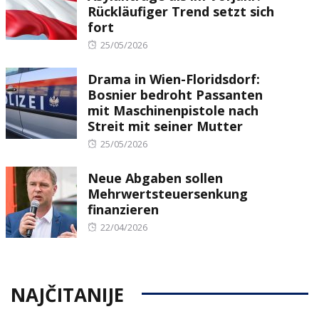
Rückläufiger Trend setzt sich
fort
Posted
25/05/2026
on
Drama in Wien-Floridsdorf:
Bosnier bedroht Passanten
mit Maschinenpistole nach
Streit mit seiner Mutter
Posted
25/05/2026
on
Neue Abgaben sollen
Mehrwertsteuersenkung
finanzieren
Posted
22/04/2026
on
NAJČITANIJE