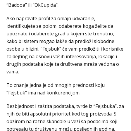
“Badooa” ili “OkCupida”.
Ako napravite profil za onlajn udvaranje,
identifikujete se polom, odaberete koga želite da
upoznate i odaberete grad u kojem ste trenutno,
kako bi sistem mogao lakše da predloži slobodne
osobe u blizini, “Fejsbuk” će vam predložiti i korisnike
za dejting na osnovu vaših interesovanja, lokacije i
drugih podataka koje ta društvena mreža već zna o
vama.
To znanje jedna je od mnogih prednosti koju
“Fejsbuk” ima nad konkurencijom.
Bezbjednost i zaštita podataka, tvrde iz “Fejsbuka”, za
njih će biti apsolutni prioritet kod tog proizvoda. S
obzirom na razne skandale u vezi sa podacima koji
potresaju tu društvenu mrežu posljednjih godina,