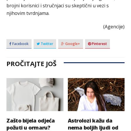
brojni korisnici i stručnjaci su skeptični u vezi s
njihovim tvrdnjama.
(Agencije)
Facebook
Twitter
Google+
Pinterest
PROČITAJTE JOŠ
Zašto bijela odjeća
Astrolozi kažu da
požuti u ormaru?
nema boljih ljudi od