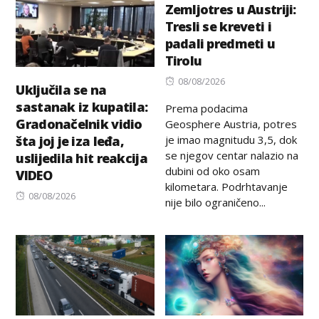
Zemljotres u Austriji:
Tresli se kreveti i
padali predmeti u
Tirolu
Posted
08/08/2026
Uključila se na
on
sastanak iz kupatila:
Prema podacima
Gradonačelnik vidio
Geosphere Austria, potres
je imao magnitudu 3,5, dok
šta joj je iza leđa,
se njegov centar nalazio na
uslijedila hit reakcija
dubini od oko osam
VIDEO
kilometara. Podrhtavanje
Posted
08/08/2026
nije bilo ograničeno...
on