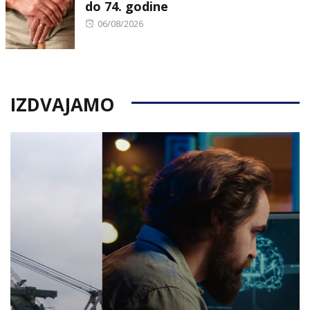
do 74. godine
Posted
06/08/2026
on
IZDVAJAMO