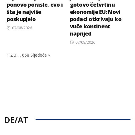
ponovo porasle, evo i
gotovo četvrtinu
šta je najviše
ekonomije EU: Novi
poskupjelo
podaci otkrivaju ko
vuče kontinent
Posted
07/08/2026
naprijed
on
Posted
07/08/2026
on
1
2
3
…
658
Sljedeća »
DE/AT