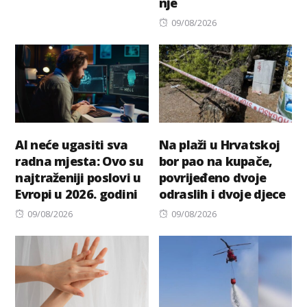
nje
on
Posted
09/08/2026
on
AI neće ugasiti sva
Na plaži u Hrvatskoj
radna mjesta: Ovo su
bor pao na kupače,
najtraženiji poslovi u
povrijeđeno dvoje
Evropi u 2026. godini
odraslih i dvoje djece
Posted
Posted
09/08/2026
09/08/2026
on
on