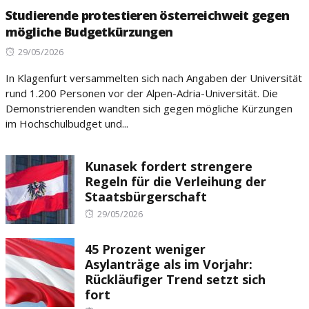
Studierende protestieren österreichweit gegen
mögliche Budgetkürzungen
Posted
29/05/2026
on
In Klagenfurt versammelten sich nach Angaben der Universität
rund 1.200 Personen vor der Alpen-Adria-Universität. Die
Demonstrierenden wandten sich gegen mögliche Kürzungen
im Hochschulbudget und...
Kunasek fordert strengere
Regeln für die Verleihung der
Staatsbürgerschaft
Posted
29/05/2026
on
45 Prozent weniger
Asylanträge als im Vorjahr:
Rückläufiger Trend setzt sich
fort