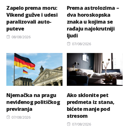
Zapelo prema moru:
Prema astrolozima –
Vikend gužve i udesi
dva horoskopska
paralizovali auto-
znaka u kojima se
puteve
rađaju najokrutniji
ljudi
Posted
08/08/2026
on
Posted
07/08/2026
on
Njemačka na pragu
Ako sklonite pet
neviđenog političkog
predmeta iz stana,
previranja
bićete manje pod
stresom
Posted
07/08/2026
on
Posted
07/08/2026