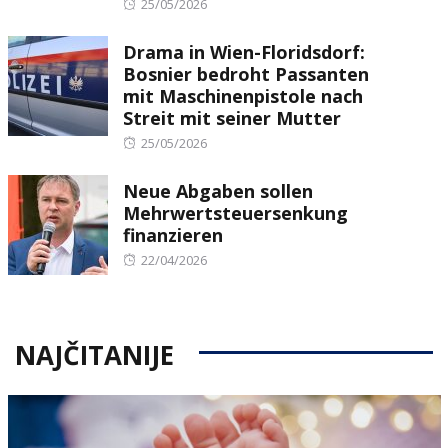
Posted
25/05/2026
on
Drama in Wien-Floridsdorf:
Bosnier bedroht Passanten
mit Maschinenpistole nach
Streit mit seiner Mutter
Posted
25/05/2026
on
Neue Abgaben sollen
Mehrwertsteuersenkung
finanzieren
Posted
22/04/2026
on
NAJČITANIJE