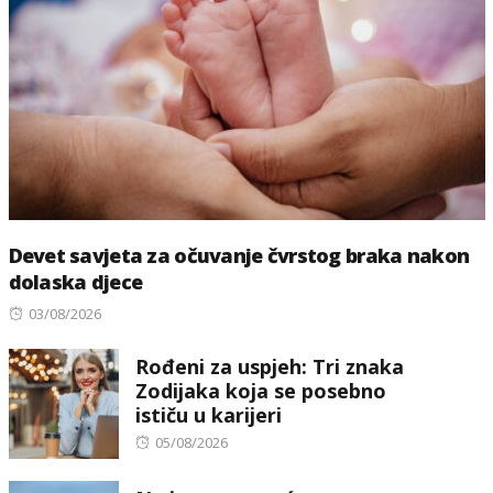
Devet savjeta za očuvanje čvrstog braka nakon
dolaska djece
Posted
03/08/2026
on
Rođeni za uspjeh: Tri znaka
Zodijaka koja se posebno
ističu u karijeri
Posted
05/08/2026
on