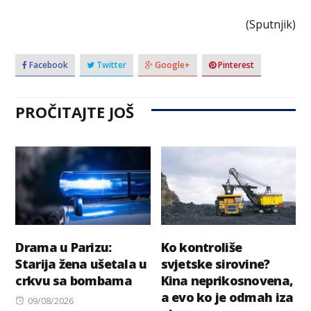
(Sputnjik)
Facebook
Twitter
Google+
Pinterest
PROČITAJTE JOŠ
Drama u Parizu:
Ko kontroliše
Starija žena ušetala u
svjetske sirovine?
crkvu sa bombama
Kina neprikosnovena,
a evo ko je odmah iza
Posted
09/08/2026