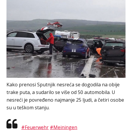
Kako prenosi Sputnjik nesreća se dogodila na obije
trake puta, a sudarilo se više od 50 automobila. U
nesreći je povređeno najmanje 25 ljudi, a četiri osobe
su u teškom stanju.
#Feuerwehr
#Meiningen