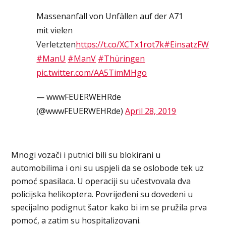
Massenanfall von Unfällen auf der A71
mit vielen
Verletzten
https://t.co/XCTx1rot7k
#EinsatzFW
#ManU
#ManV
#Thüringen
pic.twitter.com/AA5TimMHgo
— wwwFEUERWEHRde
(@wwwFEUERWEHRde)
April 28, 2019
​Mnogi vozači i putnici bili su blokirani u
automobilima i oni su uspjeli da se oslobode tek uz
pomoć spasilaca. U operaciji su učestvovala dva
policijska helikoptera. Povrijeđeni su dovedeni u
specijalno podignut šator kako bi im se pružila prva
pomoć, a zatim su hospitalizovani.