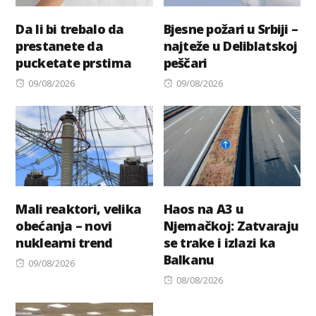
Da li bi trebalo da
Bjesne požari u Srbiji –
prestanete da
najteže u Deliblatskoj
pucketate prstima
peščari
Posted
Posted
09/08/2026
09/08/2026
on
on
Mali reaktori, velika
Haos na A3 u
obećanja – novi
Njemačkoj: Zatvaraju
nuklearni trend
se trake i izlazi ka
Balkanu
Posted
09/08/2026
on
Posted
08/08/2026
on