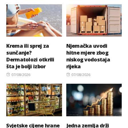
on
Krema ili sprej za
Njemačka uvodi
sunčanje?
hitne mjere zbog
Dermatolozi otkrili
niskog vodostaja
šta je bolji izbor
rijeka
Posted
Posted
07/08/2026
07/08/2026
on
on
Svjetske cijene hrane
Jedna zemlja drži