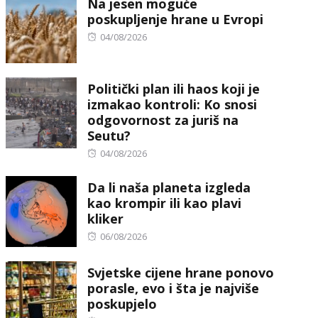
Na jesen moguće
poskupljenje hrane u Evropi
Posted
04/08/2026
on
Politički plan ili haos koji je
izmakao kontroli: Ko snosi
odgovornost za juriš na
Seutu?
Posted
04/08/2026
on
Da li naša planeta izgleda
kao krompir ili kao plavi
kliker
Posted
06/08/2026
on
Svjetske cijene hrane ponovo
porasle, evo i šta je najviše
poskupjelo