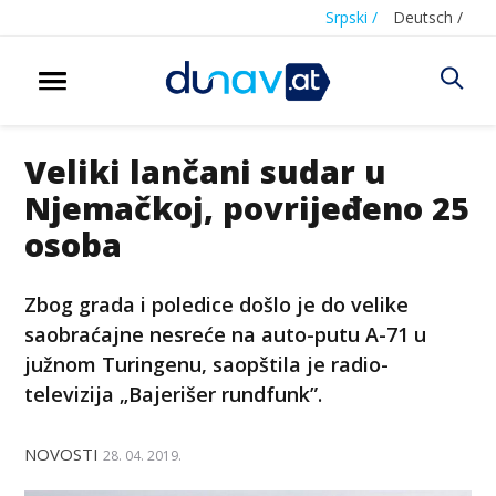
Srpski /
Deutsch /
Veliki lančani sudar u
Njemačkoj, povrijeđeno 25
osoba
Zbog grada i poledice došlo je do velike
saobraćajne nesreće na auto-putu A-71 u
južnom Turingenu, saopštila je radio-
televizija „Bajerišer rundfunk”.
NOVOSTI
28. 04. 2019.