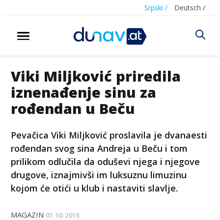
Srpski /
Deutsch /
Viki Miljković priredila
iznenađenje sinu za
rođendan u Beču
Pevačica Viki Miljković proslavila je dvanaesti
rođendan svog sina Andreja u Beču i tom
prilikom odlučila da oduševi njega i njegove
drugove, iznajmivši im luksuznu limuzinu
kojom će otići u klub i nastaviti slavlje.
MAGAZIN
07. 10. 2019.