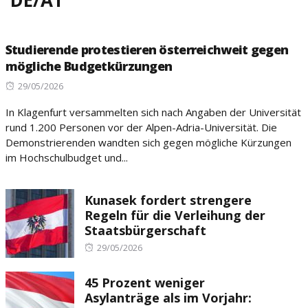
Studierende protestieren österreichweit gegen
mögliche Budgetkürzungen
Posted
29/05/2026
on
In Klagenfurt versammelten sich nach Angaben der Universität
rund 1.200 Personen vor der Alpen-Adria-Universität. Die
Demonstrierenden wandten sich gegen mögliche Kürzungen
im Hochschulbudget und...
Kunasek fordert strengere
Regeln für die Verleihung der
Staatsbürgerschaft
Posted
29/05/2026
on
45 Prozent weniger
Asylanträge als im Vorjahr: