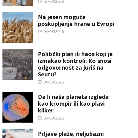
Posted
05/08/2026
on
Na jesen moguće
poskupljenje hrane u Evropi
Posted
04/08/2026
on
Politički plan ili haos koji je
izmakao kontroli: Ko snosi
odgovornost za juriš na
Seutu?
Posted
04/08/2026
on
Da li naša planeta izgleda
kao krompir ili kao plavi
kliker
Posted
06/08/2026
on
Prljave plaže, neljubazni