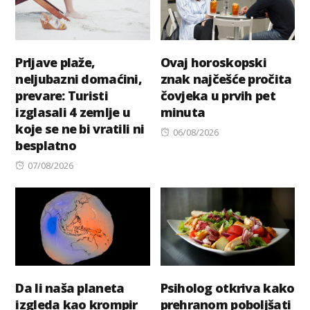
Prljave plaže,
Ovaj horoskopski
neljubazni domaćini,
znak najčešće pročita
prevare: Turisti
čovjeka u prvih pet
izglasali 4 zemlje u
minuta
koje se ne bi vratili ni
Posted
06/08/2026
besplatno
on
Posted
07/08/2026
on
Da li naša planeta
Psiholog otkriva kako
izgleda kao krompir
prehranom poboljšati