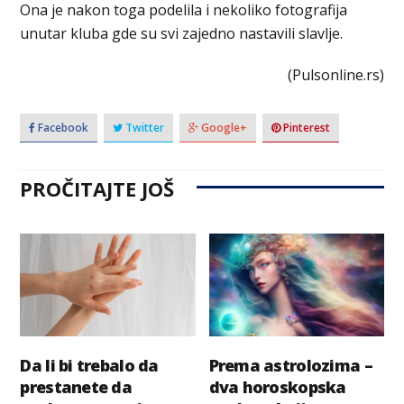
Ona je nakon toga podelila i nekoliko fotografija
unutar kluba gde su svi zajedno nastavili slavlje.
(Pulsonline.rs)
Facebook
Twitter
Google+
Pinterest
PROČITAJTE JOŠ
Da li bi trebalo da
Prema astrolozima –
prestanete da
dva horoskopska