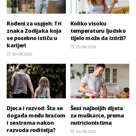
Rođeni za uspjeh: Tri
Koliko visoku
znaka Zodijaka koja
temperaturu ljudsko
se posebno ističu u
tijelo može da izdrži?
karijeri
Posted
05/08/2026
Posted
on
05/08/2026
on
Djeca i razvod: Šta se
Šest najboljih dijeta
događa među braćom
za muškarce, prema
i sestrama nakon
nutricionistima
razvoda roditelja?
Posted
05/08/2026