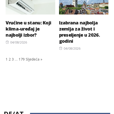
Vrućine u stanu: Koji
Izabrana najbolja
klima-uređaj je
zemlja za život i
najbolji izbor?
preseljenje u 2026.
godini
Posted
04/08/2026
on
Posted
04/08/2026
on
1
2
3
…
179
Sljedeća »
DE/AT