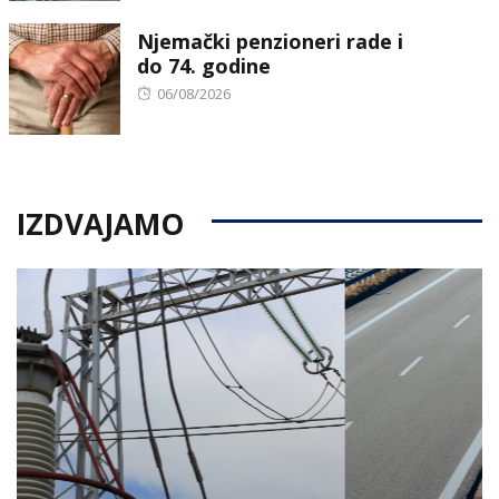
on
Njemački penzioneri rade i
do 74. godine
Posted
06/08/2026
on
IZDVAJAMO