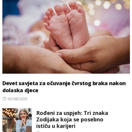
Devet savjeta za očuvanje čvrstog braka nakon
dolaska djece
Posted
03/08/2026
on
Rođeni za uspjeh: Tri znaka
Zodijaka koja se posebno
ističu u karijeri