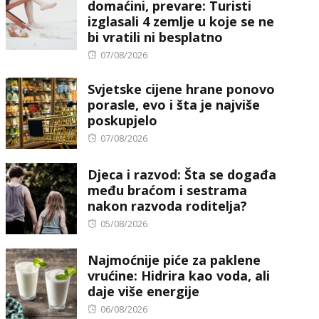
domaćini, prevare: Turisti
izglasali 4 zemlje u koje se ne
bi vratili ni besplatno
Posted
07/08/2026
on
Svjetske cijene hrane ponovo
porasle, evo i šta je najviše
poskupjelo
Posted
07/08/2026
on
Djeca i razvod: Šta se događa
među braćom i sestrama
nakon razvoda roditelja?
Posted
05/08/2026
on
Najmoćnije piće za paklene
vrućine: Hidrira kao voda, ali
daje više energije
Posted
06/08/2026