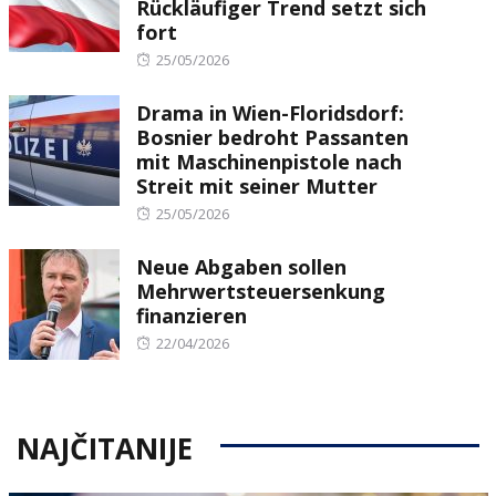
Rückläufiger Trend setzt sich
fort
Posted
25/05/2026
on
Drama in Wien-Floridsdorf:
Bosnier bedroht Passanten
mit Maschinenpistole nach
Streit mit seiner Mutter
Posted
25/05/2026
on
Neue Abgaben sollen
Mehrwertsteuersenkung
finanzieren
Posted
22/04/2026
on
NAJČITANIJE