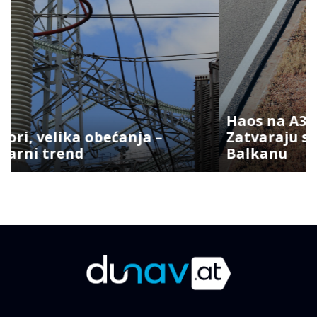
Haos na A3 u Njemačkoj:
Zatvaraju se trake i izlazi ka
Balkanu