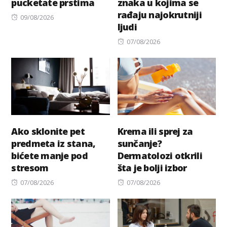
pucketate prstima
znaka u kojima se
rađaju najokrutniji
Posted
09/08/2026
ljudi
on
Posted
07/08/2026
on
Ako sklonite pet
Krema ili sprej za
predmeta iz stana,
sunčanje?
bićete manje pod
Dermatolozi otkrili
stresom
šta je bolji izbor
Posted
Posted
07/08/2026
07/08/2026
on
on