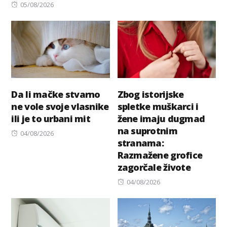
Posted
on
05/08/2026
on
Da li mačke stvarno
Zbog istorijske
ne vole svoje vlasnike
spletke muškarci i
ili je to urbani mit
žene imaju dugmad
na suprotnim
Posted
04/08/2026
stranama:
on
Razmažene grofice
zagorčale živote
Posted
04/08/2026
on