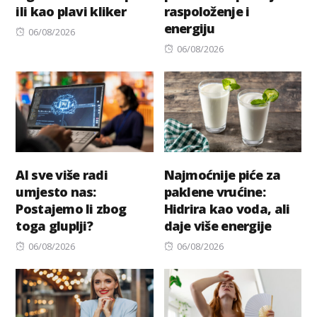
ili kao plavi kliker
raspoloženje i
energiju
Posted
06/08/2026
on
Posted
06/08/2026
on
AI sve više radi
Najmoćnije piće za
umjesto nas:
paklene vrućine:
Postajemo li zbog
Hidrira kao voda, ali
toga gluplji?
daje više energije
Posted
Posted
06/08/2026
06/08/2026
on
on