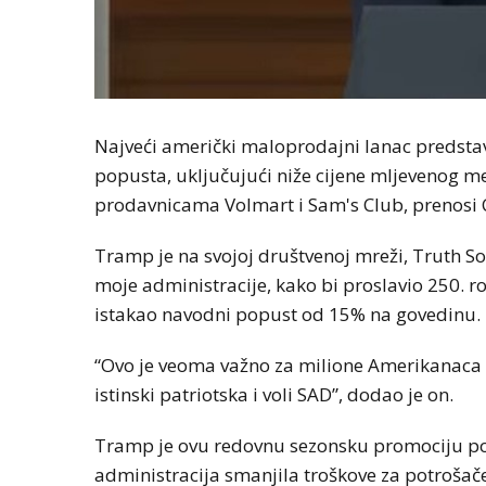
Najveći američki maloprodajni lanac predstavi
popusta, uključujući niže cijene mljevenog me
prodavnicama Volmart i Sam's Club, prenosi
Tramp je na svojoj društvenoj mreži, Truth Soc
moje administracije, kako bi proslavio 250. r
istakao navodni popust od 15% na govedinu.
“Ovo je veoma važno za milione Amerikanaca 
istinski patriotska i voli SAD”, dodao je on.
Tramp je ovu redovnu sezonsku promociju po
administracija smanjila troškove za potrošače