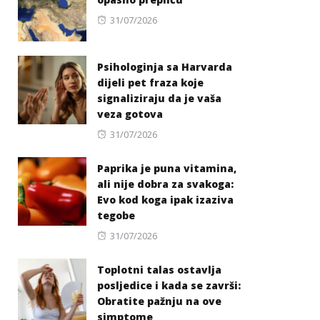
Posted
31/07/2026
on
Psihologinja sa Harvarda
dijeli pet fraza koje
signaliziraju da je vaša
veza gotova
Posted
31/07/2026
on
Paprika je puna vitamina,
ali nije dobra za svakoga:
Evo kod koga ipak izaziva
tegobe
Posted
31/07/2026
on
Toplotni talas ostavlja
posljedice i kada se završi:
Obratite pažnju na ove
simptome