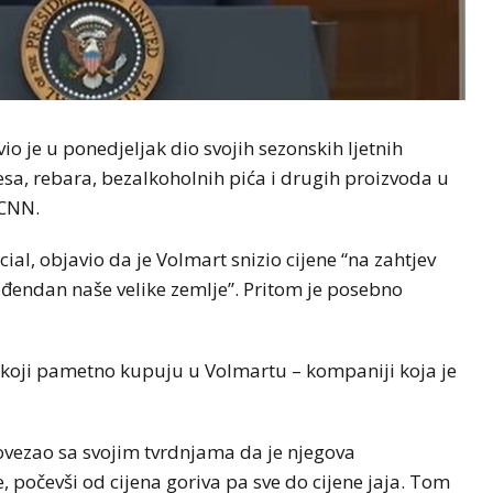
o je u ponedjeljak dio svojih sezonskih ljetnih
sa, rebara, bezalkoholnih pića i drugih proizvoda u
 CNN.
ial, objavio da je Volmart snizio cijene “na zahtjev
ođendan naše velike zemlje”. Pritom je posebno
koji pametno kupuju u Volmartu – kompaniji koja je
vezao sa svojim tvrdnjama da je njegova
, počevši od cijena goriva pa sve do cijene jaja. Tom