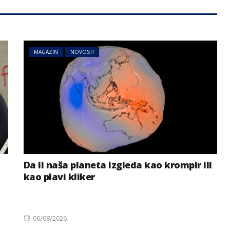
MAGAZIN
NOVOSTI
Da li naša planeta izgleda kao krompir ili
kao plavi kliker
Posted
06/08/2026
on