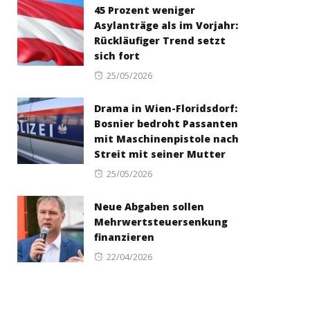
45 Prozent weniger
Asylanträge als im Vorjahr:
Rückläufiger Trend setzt
sich fort
Posted
25/05/2026
on
Drama in Wien-Floridsdorf:
Bosnier bedroht Passanten
mit Maschinenpistole nach
Streit mit seiner Mutter
Posted
25/05/2026
on
Neue Abgaben sollen
Mehrwertsteuersenkung
finanzieren
Posted
22/04/2026
on