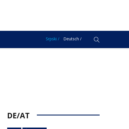
Srpski /
Deutsch /
DE/AT