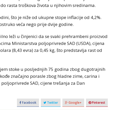
 do rasta troškova života u njihovim sredinama.
dini, što je niže od ukupne stope inflacije od 4,2%.
vostruko veća nego prije dvije godine.
ilno leži u činjenici da se svaki prehrambeni proizvod
acima Ministarstva poljoprivrede SAD (USDA), cijena
lara (8,43 evra) za 0,45 kg, što predstavlja rast od
ojem stoke u posljednjih 75 godina zbog dugotrajnih
kođe značajno porasle zbog hladne zime, carina i
a poljoprivrede SAD, cijene trešanja za Dan
Facebook
Twitter
Google+
Pinterest