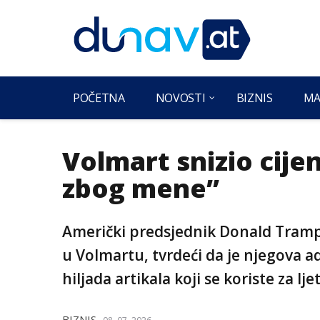
POČETNA
NOVOSTI
BIZNIS
MA
Volmart snizio cije
zbog mene”
Američki predsjednik Donald Tramp 
u Volmartu, tvrdeći da je njegova a
hiljada artikala koji se koriste za 
BIZNIS