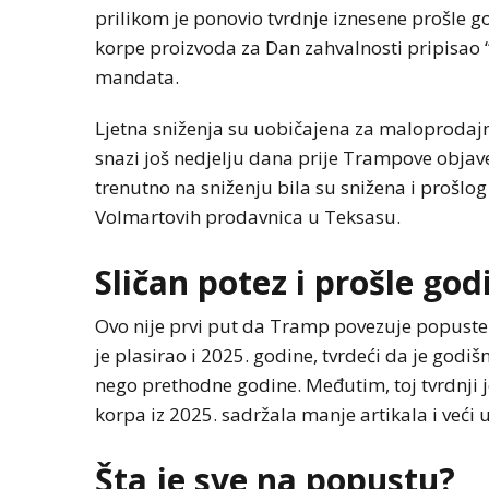
prilikom je ponovio tvrdnje iznesene prošle g
korpe proizvoda za Dan zahvalnosti pripisao
mandata.
Ljetna sniženja su uobičajena za maloprodajn
snazi još nedjelju dana prije Trampove objav
trenutno na sniženju bila su snižena i prošlog
Volmartovih prodavnica u Teksasu.
Sličan potez i prošle god
Ovo nije prvi put da Tramp povezuje popuste
je plasirao i 2025. godine, tvrdeći da je godiš
nego prethodne godine. Međutim, toj tvrdnji j
korpa iz 2025. sadržala manje artikala i veći
Šta je sve na popustu?