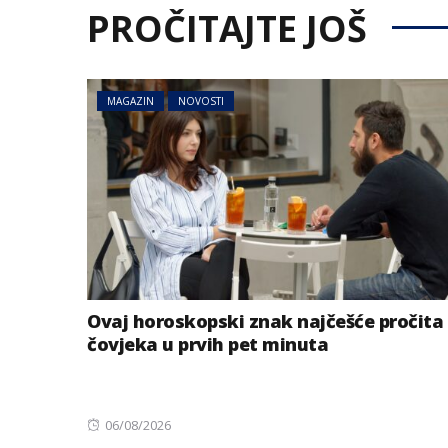
PROČITAJTE JOŠ
MAGAZIN
NOVOSTI
Ovaj horoskopski znak najčešće pročita
čovjeka u prvih pet minuta
Posted
06/08/2026
on