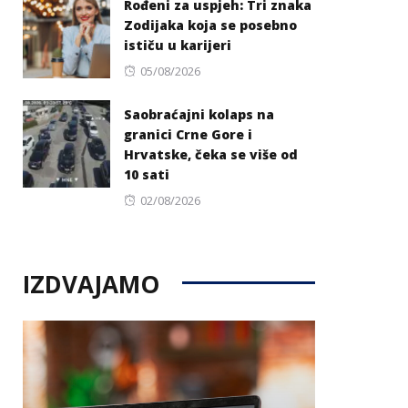
Rođeni za uspjeh: Tri znaka
Zodijaka koja se posebno
ističu u karijeri
Posted
05/08/2026
on
Saobraćajni kolaps na
granici Crne Gore i
Hrvatske, čeka se više od
10 sati
Posted
02/08/2026
on
IZDVAJAMO