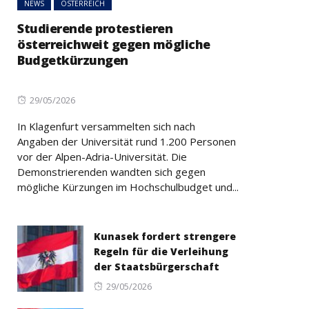
NEWS
ÖSTERREICH
Studierende protestieren
österreichweit gegen mögliche
Budgetkürzungen
Posted
29/05/2026
on
In Klagenfurt versammelten sich nach
Angaben der Universität rund 1.200 Personen
vor der Alpen-Adria-Universität. Die
Demonstrierenden wandten sich gegen
mögliche Kürzungen im Hochschulbudget und...
Kunasek fordert strengere
Regeln für die Verleihung
der Staatsbürgerschaft
Posted
29/05/2026
on