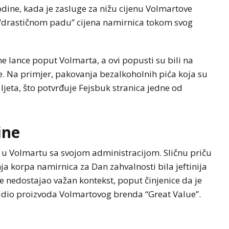
odine, kada je zasluge za nižu cijenu Volmartove
 “drastičnom padu” cijena namirnica tokom svog
e lance poput Volmarta, a ovi popusti su bili na
e. Na primjer, pakovanja bezalkoholnih pića koja su
 ljeta, što potvrđuje Fejsbuk stranica jedne od
ine
 u Volmartu sa svojom administracijom. Sličnu priču
nja korpa namirnica za Dan zahvalnosti bila jeftinija
e nedostajao važan kontekst, poput činjenice da je
 udio proizvoda Volmartovog brenda “Great Value”.