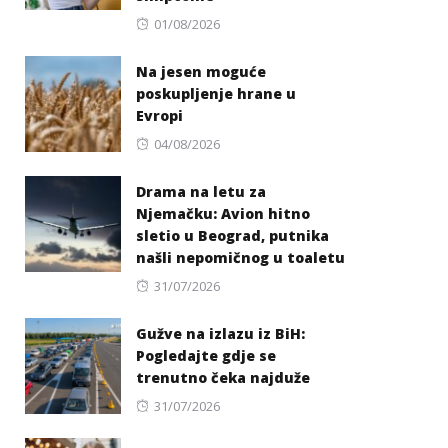
Posted
01/08/2026
on
Na jesen moguće
poskupljenje hrane u
Evropi
Posted
04/08/2026
on
Drama na letu za
Njemačku: Avion hitno
sletio u Beograd, putnika
našli nepomičnog u toaletu
Posted
31/07/2026
on
Gužve na izlazu iz BiH:
Pogledajte gdje se
trenutno čeka najduže
Posted
31/07/2026
on