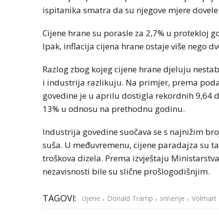
ispitanika smatra da su njegove mjere dovele
Cijene hrane su porasle za 2,7% u protekloj go
Ipak, inflacija cijena hrane ostaje više nego d
Razlog zbog kojeg cijene hrane djeluju nestab
i industrija razlikuju. Na primjer, prema pod
govedine je u aprilu dostigla rekordnih 9,64 do
13% u odnosu na prethodnu godinu.
Industrija govedine suočava se s najnižim br
suša. U međuvremenu, cijene paradajza su ta
troškova dizela. Prema izvještaju Ministarstv
nezavisnosti bile su slične prošlogodišnjim.
TAGOVI:
,
,
,
cijene
Donald Tramp
sni\enje
Volmart