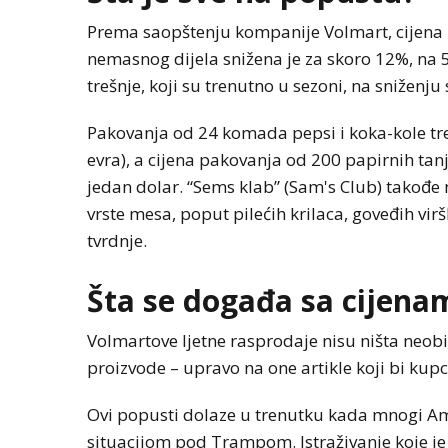
Prema saopštenju kompanije Volmart, cijen
nemasnog dijela snižena je za skoro 12%, na 5,
trešnje, koji su trenutno u sezoni, na sniženj
Pakovanja od 24 komada pepsi i koka-kole tre
evra), a cijena pakovanja od 200 papirnih tan
jedan dolar. “Sems klab” (Sam's Club) takođe n
vrste mesa, poput pilećih krilaca, goveđih vi
tvrdnje.
Šta se događa sa cijena
Volmartove ljetne rasprodaje nisu ništa neob
proizvode – upravo na one artikle koji bi kupc
Ovi popusti dolaze u trenutku kada mnogi A
situacijom pod Trampom. Istraživanje koje je