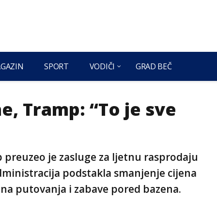
GAZIN
SPORT
VODIČI
GRAD BEČ
ne, Tramp: “To je sve
preuzeo je zasluge za ljetnu rasprodaju
dministracija podstakla smanjenje cijena
ljetna putovanja i zabave pored bazena.