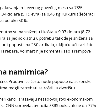
a pakovanja mljevenog goveđeg mesa sa 73%
94 dolara (5,19 evra) za 0,45 kg. Kukuruz šećerac i
u su od oko 50%.
nutno su na sniženju i koštaju 9,97 dolara (8,72
jira za jednokratnu upotrebu takođe je snižena za
udi popuste na 250 artikala, uključujući različite
ršli i rebara. Volmart nije komentarisao Trampove
ma namirnica?
ično. Prodavnice često nude popuste na sezonske
ima mogli zatrebati za roštilj u dvorištu.
merikanci izražavaju nezadovoljstvo ekonomskom
 za CNN sprovela agencija SSRS pokazalo je da 77%