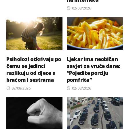
Posted
02/08/2026
on
Psiholozi otkrivaju po
Ljekar ima neobičan
čemu se jedinci
savjet za vruće dane:
razlikuju od djece s
“Pojedite porciju
braćom i sestrama
pomfrita”
Posted
Posted
02/08/2026
02/08/2026
on
on