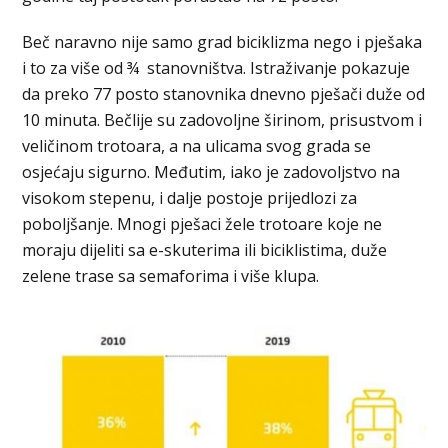
Beč naravno nije samo grad biciklizma nego i pješaka
i to za više od ¾ stanovništva. Istraživanje pokazuje
da preko 77 posto stanovnika dnevno pješači duže od
10 minuta. Bečlije su zadovoljne širinom, prisustvom i
veličinom trotoara, a na ulicama svog grada se
osjećaju sigurno. Međutim, iako je zadovoljstvo na
visokom stepenu, i dalje postoje prijedlozi za
poboljšanje. Mnogi pješaci žele trotoare koje ne
moraju dijeliti sa e-skuterima ili biciklistima, duže
zelene trase sa semaforima i više klupa.