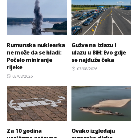
Rumunska nuklearka
Gužve na izlazu i
ne može da se hladi:
ulazu u BiH: Evo gdje
Počelo miniranje
se najduže čeka
rijeke
Posted
03/08/2026
Posted
on
03/08/2026
on
Za 10 godina
Ovako izgledaju