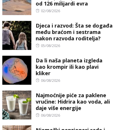
od 126 milijardi evra
Posted
02/08/2026
on
Djeca i razvod: Šta se događa
među braćom i sestrama
nakon razvoda roditelja?
Posted
05/08/2026
on
Da li naša planeta izgleda
kao krompir ili kao plavi
kliker
Posted
06/08/2026
on
Najmoćnije piće za paklene
vrućine: Hidrira kao voda, ali
daje više energije
Posted
06/08/2026
on