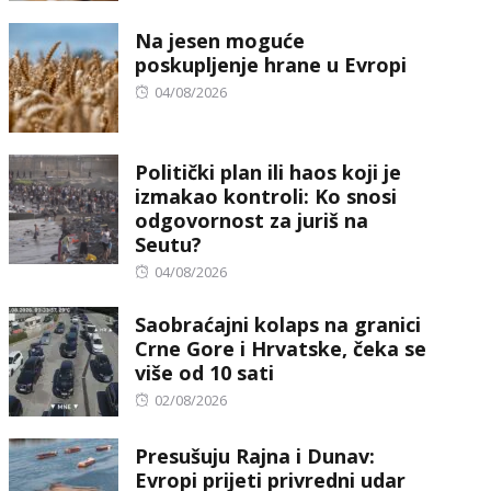
on
Na jesen moguće
poskupljenje hrane u Evropi
Posted
04/08/2026
on
Politički plan ili haos koji je
izmakao kontroli: Ko snosi
odgovornost za juriš na
Seutu?
Posted
04/08/2026
on
Saobraćajni kolaps na granici
Crne Gore i Hrvatske, čeka se
više od 10 sati
Posted
02/08/2026
on
Presušuju Rajna i Dunav:
Evropi prijeti privredni udar