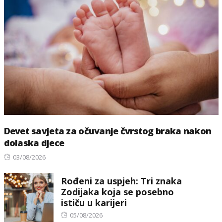
Devet savjeta za očuvanje čvrstog braka nakon
dolaska djece
Posted
03/08/2026
on
Rođeni za uspjeh: Tri znaka
Zodijaka koja se posebno
ističu u karijeri
Posted
05/08/2026