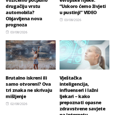
vozićemo potpuno
evropske rijeke.
drugačiju vrstu
“Uskoro ćemo živjeti
automobila?
u pustinji” VIDEO
Objavljena nova
Posted
03/08/2026
prognoza
on
Posted
03/08/2026
on
Brutalno iskreni ili
Vještačka
samo otvoreni? Ova
inteligencija,
tri znaka ne skrivaju
influenseri i lažni
mišljenje
ljekari – kako
prepoznati opasne
Posted
02/08/2026
zdravstvene savjete
on
na internetu