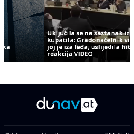
Uključila se na sastanak iz
kupatila: Gradonačelnik vidio šta
joj je iza leđa, uslijedila hit
reakcija VIDEO