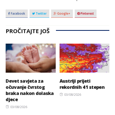
Facebook
Twitter
Google+
Pinterest
PROČITAJTE JOŠ
Devet savjeta za
Austriji prijeti
očuvanje čvrstog
rekordnih 41 stepen
braka nakon dolaska
Posted
03/08/2026
djece
on
Posted
03/08/2026
on