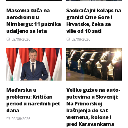
Masovna tuča na
Saobraćajni kolaps na
aerodromu u
granici Crne Gore i
Nirnbergu: 11 putnika
Hrvatske, čeka se
udaljeno sa leta
više od 10 sati
Posted
Posted
02/08/2026
02/08/2026
on
on
Mađarska u
Velike gužve na auto-
problemu: Kritičan
putevima u Sloveniji:
period u narednih pet
Na Primorskoj
dana
kašnjenja do sat
vremena, kolone i
Posted
02/08/2026
pred Karavankama
on