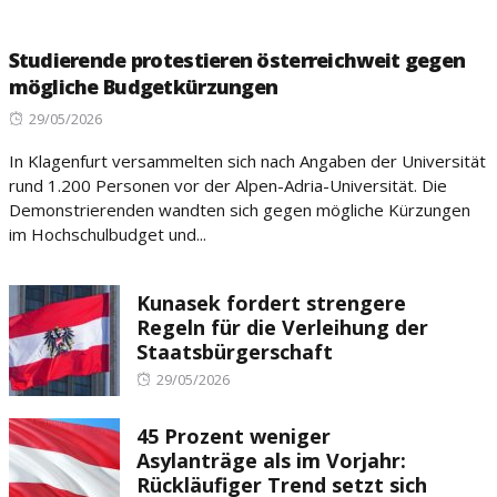
Studierende protestieren österreichweit gegen
mögliche Budgetkürzungen
Posted
29/05/2026
on
In Klagenfurt versammelten sich nach Angaben der Universität
rund 1.200 Personen vor der Alpen-Adria-Universität. Die
Demonstrierenden wandten sich gegen mögliche Kürzungen
im Hochschulbudget und...
Kunasek fordert strengere
Regeln für die Verleihung der
Staatsbürgerschaft
Posted
29/05/2026
on
45 Prozent weniger
Asylanträge als im Vorjahr:
Rückläufiger Trend setzt sich