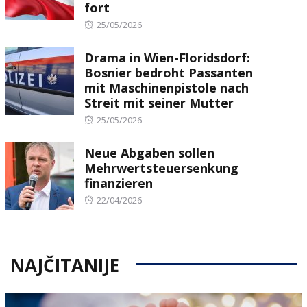
fort
Posted
25/05/2026
on
Drama in Wien-Floridsdorf:
Bosnier bedroht Passanten
mit Maschinenpistole nach
Streit mit seiner Mutter
Posted
25/05/2026
on
Neue Abgaben sollen
Mehrwertsteuersenkung
finanzieren
Posted
22/04/2026
on
NAJČITANIJE