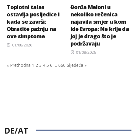
Toplotni talas
Đorđa Meloni u
ostavlja posljedice i
nekoliko rečenica
kada se završi:
najavila smjer u kom
Obratite pažnju na
ide Evropa: Ne krije da
ove simptome
joj je drago što je
podržavaju
Posted
01/08/2026
on
Posted
01/08/2026
on
« Prethodna
1
2
3
4
5
6
…
660
Sljedeća »
DE/AT