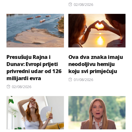
Posted
02/08/2026
on
Presušuju Rajna i
Ova dva znaka imaju
Dunav: Evropi prijeti
neodoljivu hemiju
privredni udar od 126
koju svi primјećuju
milijardi evra
Posted
01/08/2026
Posted
on
02/08/2026
on