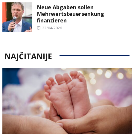
Neue Abgaben sollen
Mehrwertsteuersenkung
finanzieren
Posted
22/04/2026
on
NAJČITANIJE