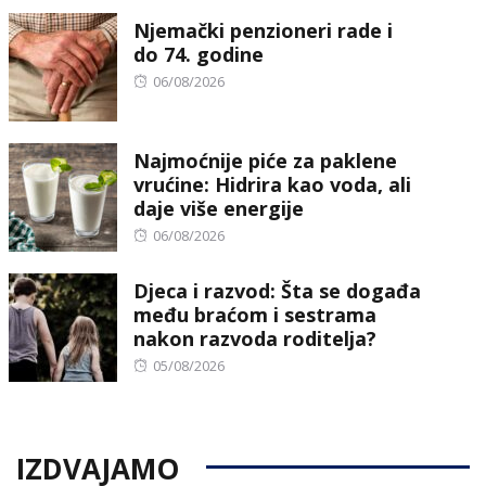
on
Njemački penzioneri rade i
do 74. godine
Posted
06/08/2026
on
Najmoćnije piće za paklene
vrućine: Hidrira kao voda, ali
daje više energije
Posted
06/08/2026
on
Djeca i razvod: Šta se događa
među braćom i sestrama
nakon razvoda roditelja?
Posted
05/08/2026
on
IZDVAJAMO