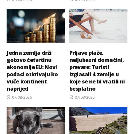
on
on
Jedna zemlja drži
Prljave plaže,
gotovo četvrtinu
neljubazni domaćini,
ekonomije EU: Novi
prevare: Turisti
podaci otkrivaju ko
izglasali 4 zemlje u
vuče kontinent
koje se ne bi vratili ni
naprijed
besplatno
Posted
Posted
07/08/2026
07/08/2026
on
on