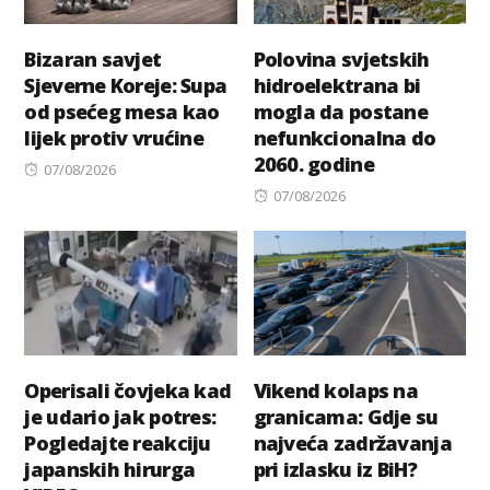
Bizaran savjet
Polovina svjetskih
Sjeverne Koreje: Supa
hidroelektrana bi
od psećeg mesa kao
mogla da postane
lijek protiv vrućine
nefunkcionalna do
2060. godine
Posted
07/08/2026
on
Posted
07/08/2026
on
Operisali čovjeka kad
Vikend kolaps na
je udario jak potres:
granicama: Gdje su
Pogledajte reakciju
najveća zadržavanja
japanskih hirurga
pri izlasku iz BiH?