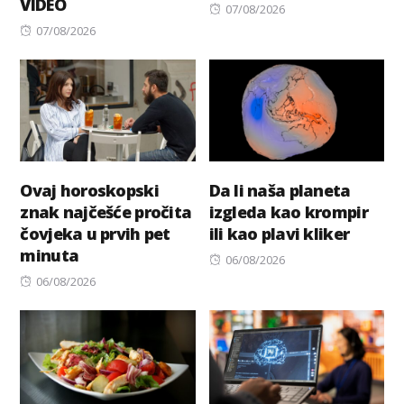
VIDEO
Posted
07/08/2026
Posted
on
07/08/2026
on
Ovaj horoskopski
Da li naša planeta
znak najčešće pročita
izgleda kao krompir
čovjeka u prvih pet
ili kao plavi kliker
minuta
Posted
06/08/2026
Posted
on
06/08/2026
on