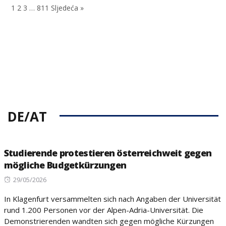
1
2
3
…
811
Sljedeća »
DE/AT
Studierende protestieren österreichweit gegen
mögliche Budgetkürzungen
Posted
29/05/2026
on
In Klagenfurt versammelten sich nach Angaben der Universität
rund 1.200 Personen vor der Alpen-Adria-Universität. Die
Demonstrierenden wandten sich gegen mögliche Kürzungen