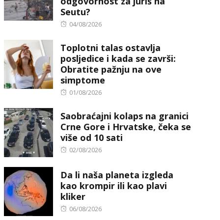
odgovornost za juriš na
Seutu?
Posted
04/08/2026
on
Toplotni talas ostavlja
posljedice i kada se završi:
Obratite pažnju na ove
simptome
Posted
01/08/2026
on
Saobraćajni kolaps na granici
Crne Gore i Hrvatske, čeka se
više od 10 sati
Posted
02/08/2026
on
Da li naša planeta izgleda
kao krompir ili kao plavi
kliker
Posted
06/08/2026