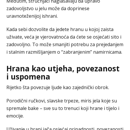
Međutim, stručnjaci naglašavaju da upravo
zadovoljstvo u jelu može da doprinese
uravnoteženijoj ishrani.
Kada sebi dozvolite da jedete hranu u kojoj zaista
uživate, veća je vjerovatnoća da ćete se osjećati sito i
zadovoljno. To može smanjiti potrebu za prejedanjem
i stalnim razmišljanjem o “zabranjenim” namirnicama.
Hrana kao utjeha, povezanost
i uspomena
Rijetko šta povezuje ljude kao zajednički obrok.
Porodični ručkovi, slavske trpeze, miris jela koje su
spremale bake – sve su to trenuci koji hrane i tijelo i
emocije.
Uživanje u hrani jača osjećaj pripadnosti, povezanosti