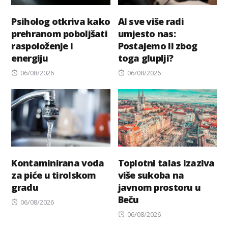
Psiholog otkriva kako
AI sve više radi
prehranom poboljšati
umjesto nas:
raspoloženje i
Postajemo li zbog
energiju
toga gluplji?
Posted
Posted
06/08/2026
06/08/2026
on
on
Kontaminirana voda
Toplotni talas izaziva
za piće u tirolskom
više sukoba na
gradu
javnom prostoru u
Beču
Posted
06/08/2026
on
Posted
06/08/2026
on