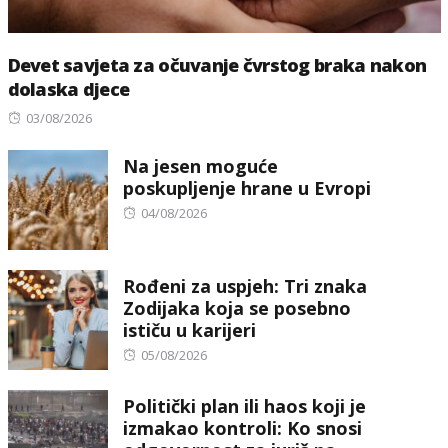
Devet savjeta za očuvanje čvrstog braka nakon
dolaska djece
Posted
03/08/2026
on
Na jesen moguće
poskupljenje hrane u Evropi
Posted
04/08/2026
on
Rođeni za uspjeh: Tri znaka
Zodijaka koja se posebno
ističu u karijeri
Posted
05/08/2026
on
Politički plan ili haos koji je
izmakao kontroli: Ko snosi