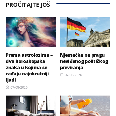
PROČITAJTE JOŠ
Prema astrolozima –
Njemačka na pragu
dva horoskopska
neviđenog političkog
znaka u kojima se
previranja
rađaju najokrutniji
Posted
07/08/2026
ljudi
on
Posted
07/08/2026
on