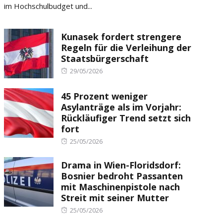
im Hochschulbudget und...
Kunasek fordert strengere
Regeln für die Verleihung der
Staatsbürgerschaft
Posted
29/05/2026
on
45 Prozent weniger
Asylanträge als im Vorjahr:
Rückläufiger Trend setzt sich
fort
Posted
25/05/2026
on
Drama in Wien-Floridsdorf:
Bosnier bedroht Passanten
mit Maschinenpistole nach
Streit mit seiner Mutter
Posted
25/05/2026
on