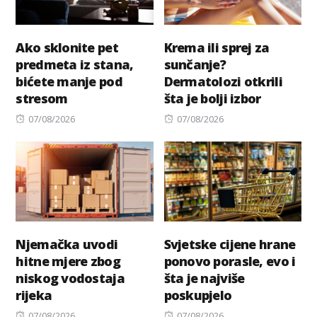
Ako sklonite pet
Krema ili sprej za
predmeta iz stana,
sunčanje?
bićete manje pod
Dermatolozi otkrili
stresom
šta je bolji izbor
Posted
Posted
07/08/2026
07/08/2026
on
on
Njemačka uvodi
Svjetske cijene hrane
hitne mjere zbog
ponovo porasle, evo i
niskog vodostaja
šta je najviše
rijeka
poskupjelo
Posted
Posted
07/08/2026
07/08/2026