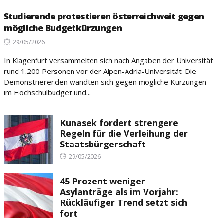
Studierende protestieren österreichweit gegen
mögliche Budgetkürzungen
Posted
29/05/2026
on
In Klagenfurt versammelten sich nach Angaben der Universität
rund 1.200 Personen vor der Alpen-Adria-Universität. Die
Demonstrierenden wandten sich gegen mögliche Kürzungen
im Hochschulbudget und...
Kunasek fordert strengere
Regeln für die Verleihung der
Staatsbürgerschaft
Posted
29/05/2026
on
45 Prozent weniger
Asylanträge als im Vorjahr:
Rückläufiger Trend setzt sich
fort