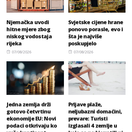
Njemačka uvodi
Svjetske cijene hrane
hitne mjere zbog
ponovo porasle, evo i
niskog vodostaja
šta je najviše
rijeka
poskupjelo
Posted
Posted
07/08/2026
07/08/2026
on
on
Jedna zemlja drži
Prljave plaže,
gotovo četvrtinu
neljubazni domaćini,
ekonomije EU: Novi
prevare: Turisti
podaci otkrivaju ko
izglasali 4 zemlje u