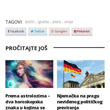
TAGOVI:
,
,
,
Bečići
igračke
plaža
zmija
Facebook
Twitter
Google+
Pinterest
PROČITAJTE JOŠ
Prema astrolozima –
Njemačka na pragu
dva horoskopska
neviđenog političkog
znaka u kojima se
previranja