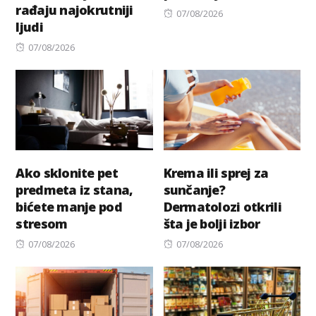
rađaju najokrutniji
Posted
07/08/2026
ljudi
on
Posted
07/08/2026
on
Ako sklonite pet
Krema ili sprej za
predmeta iz stana,
sunčanje?
bićete manje pod
Dermatolozi otkrili
stresom
šta je bolji izbor
Posted
Posted
07/08/2026
07/08/2026
on
on