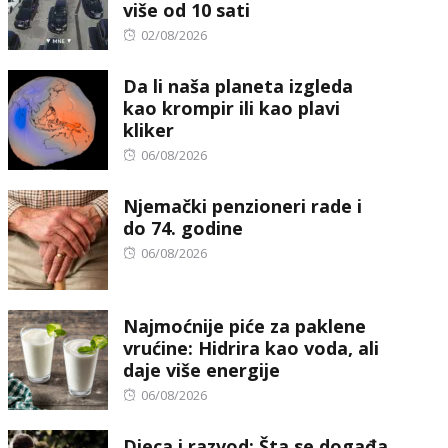
više od 10 sati
Posted
02/08/2026
on
Da li naša planeta izgleda
kao krompir ili kao plavi
kliker
Posted
06/08/2026
on
Njemački penzioneri rade i
do 74. godine
Posted
06/08/2026
on
Najmoćnije piće za paklene
vrućine: Hidrira kao voda, ali
daje više energije
Posted
06/08/2026
on
Djeca i razvod: Šta se događa