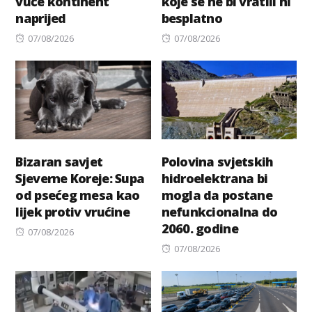
vuče kontinent
koje se ne bi vratili ni
naprijed
besplatno
Posted
Posted
07/08/2026
07/08/2026
on
on
Bizaran savjet
Polovina svjetskih
Sjeverne Koreje: Supa
hidroelektrana bi
od psećeg mesa kao
mogla da postane
lijek protiv vrućine
nefunkcionalna do
2060. godine
Posted
07/08/2026
on
Posted
07/08/2026
on