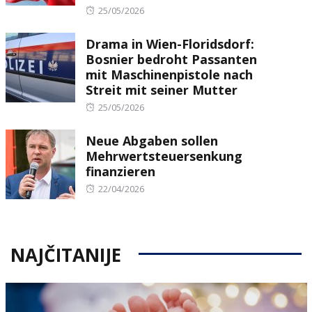
Posted
25/05/2026
on
Drama in Wien-Floridsdorf:
Bosnier bedroht Passanten
mit Maschinenpistole nach
Streit mit seiner Mutter
Posted
25/05/2026
on
Neue Abgaben sollen
Mehrwertsteuersenkung
finanzieren
Posted
22/04/2026
on
NAJČITANIJE