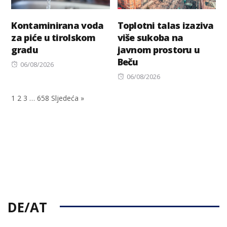
Kontaminirana voda
Toplotni talas izaziva
za piće u tirolskom
više sukoba na
gradu
javnom prostoru u
Beču
Posted
06/08/2026
on
Posted
06/08/2026
on
1
2
3
…
658
Sljedeća »
DE/AT