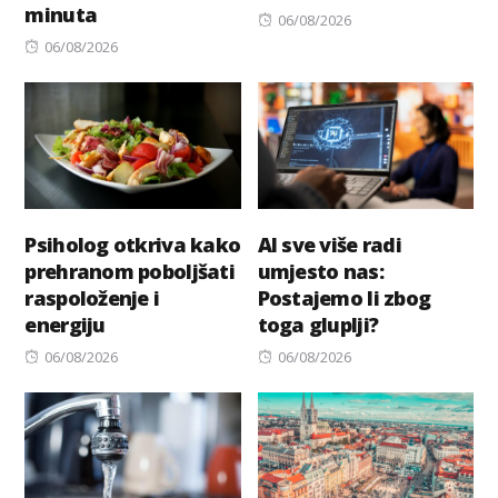
minuta
Posted
06/08/2026
Posted
on
06/08/2026
on
Psiholog otkriva kako
AI sve više radi
prehranom poboljšati
umjesto nas:
raspoloženje i
Postajemo li zbog
energiju
toga gluplji?
Posted
Posted
06/08/2026
06/08/2026
on
on