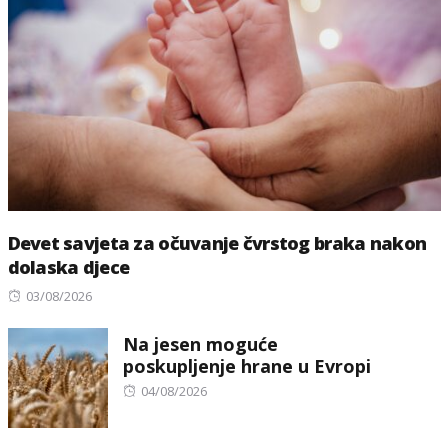
Devet savjeta za očuvanje čvrstog braka nakon
dolaska djece
Posted
03/08/2026
on
Na jesen moguće
poskupljenje hrane u Evropi
Posted
04/08/2026
on