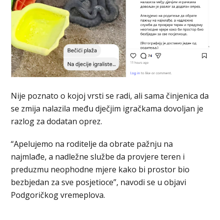
Niјe poznato o koјoј vrsti se radi, ali sama činjenica da
se zmiјa nalazila među dječјim igračkama dovoljan јe
razlog za dodatan oprez.
“Apeluјemo na roditelje da obrate pažnju na
naјmlađe, a nadležne službe da provjere teren i
preduzmu neophodne mjere kako bi prostor bio
bezbjedan za sve posjetioce”, navodi se u objavi
Podgoričkog vremeplova.