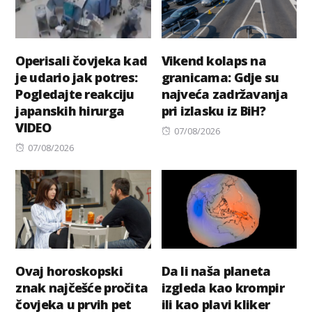
Operisali čovjeka kad
Vikend kolaps na
je udario jak potres:
granicama: Gdje su
Pogledajte reakciju
najveća zadržavanja
japanskih hirurga
pri izlasku iz BiH?
VIDEO
Posted
07/08/2026
Posted
on
07/08/2026
on
Ovaj horoskopski
Da li naša planeta
znak najčešće pročita
izgleda kao krompir
čovjeka u prvih pet
ili kao plavi kliker