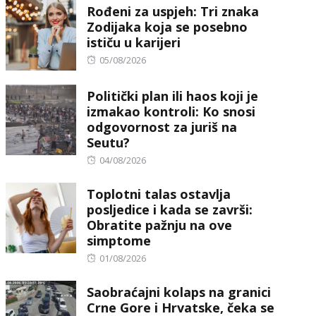
Rođeni za uspjeh: Tri znaka
Zodijaka koja se posebno
ističu u karijeri
Posted
05/08/2026
on
Politički plan ili haos koji je
izmakao kontroli: Ko snosi
odgovornost za juriš na
Seutu?
Posted
04/08/2026
on
Toplotni talas ostavlja
posljedice i kada se završi:
Obratite pažnju na ove
simptome
Posted
01/08/2026
on
Saobraćajni kolaps na granici
Crne Gore i Hrvatske, čeka se