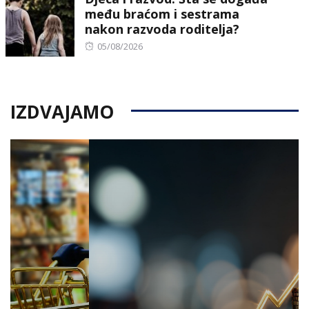
među braćom i sestrama
nakon razvoda roditelja?
Posted
05/08/2026
on
IZDVAJAMO