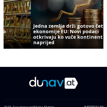
Jedna zemlja drži gotovo četvrtinu
ekonomije EU: Novi podaci
otkrivaju ko vuče kontinent
naprijed
2026. Sva prava zadržana
Dunav.
IMPRESSUM