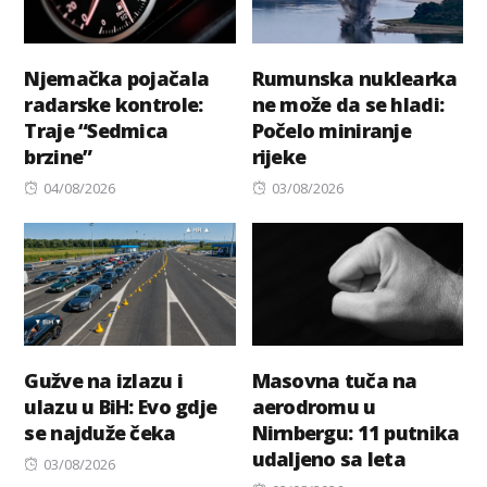
Njemačka pojačala
Rumunska nuklearka
radarske kontrole:
ne može da se hladi:
Traje “Sedmica
Počelo miniranje
brzine”
rijeke
Posted
Posted
04/08/2026
03/08/2026
on
on
Gužve na izlazu i
Masovna tuča na
ulazu u BiH: Evo gdje
aerodromu u
se najduže čeka
Nirnbergu: 11 putnika
udaljeno sa leta
Posted
03/08/2026