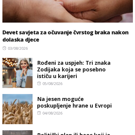
Devet savjeta za očuvanje čvrstog braka nakon
dolaska djece
Posted
03/08/2026
on
Rođeni za uspjeh: Tri znaka
Zodijaka koja se posebno
ističu u karijeri
Posted
05/08/2026
on
Na jesen moguće
poskupljenje hrane u Evropi
Posted
04/08/2026
on
Politički plan ili haos koji je