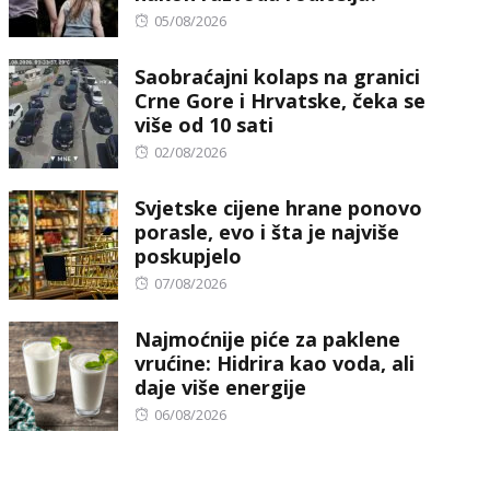
Posted
05/08/2026
on
Saobraćajni kolaps na granici
Crne Gore i Hrvatske, čeka se
više od 10 sati
Posted
02/08/2026
on
Svjetske cijene hrane ponovo
porasle, evo i šta je najviše
poskupjelo
Posted
07/08/2026
on
Najmoćnije piće za paklene
vrućine: Hidrira kao voda, ali
daje više energije
Posted
06/08/2026
on