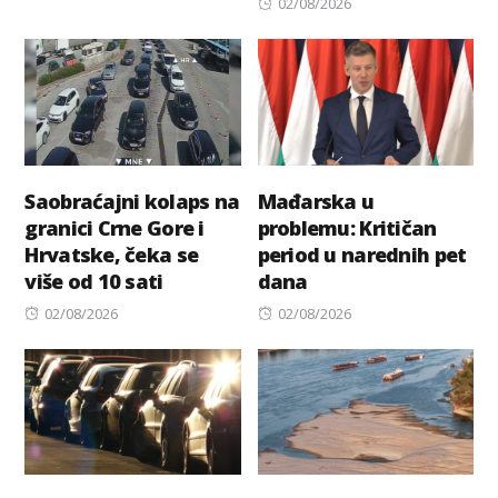
on
Posted
02/08/2026
on
Saobraćajni kolaps na
Mađarska u
granici Crne Gore i
problemu: Kritičan
Hrvatske, čeka se
period u narednih pet
više od 10 sati
dana
Posted
Posted
02/08/2026
02/08/2026
on
on