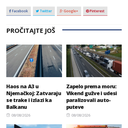
Facebook
Twitter
Google+
Pinterest
PROČITAJTE JOŠ
Haos na A3 u
Zapelo prema moru:
Njemačkoj: Zatvaraju
Vikend gužve i udesi
se trake i izlazi ka
paralizovali auto-
Balkanu
puteve
Posted
Posted
08/08/2026
08/08/2026
on
on