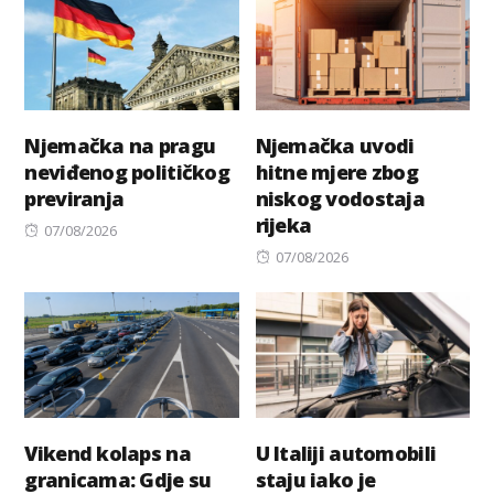
Njemačka na pragu
Njemačka uvodi
neviđenog političkog
hitne mjere zbog
previranja
niskog vodostaja
rijeka
Posted
07/08/2026
on
Posted
07/08/2026
on
Vikend kolaps na
U Italiji automobili
granicama: Gdje su
staju iako je