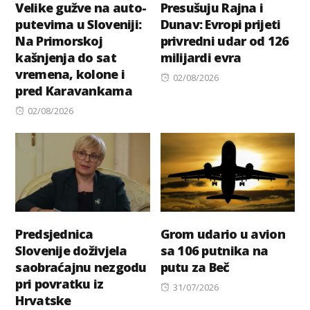
Velike gužve na auto-
Presušuju Rajna i
putevima u Sloveniji:
Dunav: Evropi prijeti
Na Primorskoj
privredni udar od 126
kašnjenja do sat
milijardi evra
vremena, kolone i
Posted
02/08/2026
pred Karavankama
on
Posted
02/08/2026
on
Predsjednica
Grom udario u avion
Slovenije doživjela
sa 106 putnika na
saobraćajnu nezgodu
putu za Beč
pri povratku iz
Posted
31/07/2026
Hrvatske
on