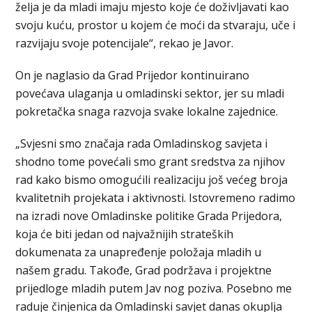
želja je da mladi imaju mjesto koje će doživljavati kao
svoju kuću, prostor u kojem će moći da stvaraju, uče i
razvijaju svoje potencijale“, rekao je Javor.
On je naglasio da Grad Prijedor kontinuirano
povećava ulaganja u omladinski sektor, jer su mladi
pokretačka snaga razvoja svake lokalne zajednice.
„Svjesni smo značaja rada Omladinskog savjeta i
shodno tome povećali smo grant sredstva za njihov
rad kako bismo omogućili realizaciju još većeg broja
kvalitetnih projekata i aktivnosti. Istovremeno radimo
na izradi nove Omladinske politike Grada Prijedora,
koja će biti jedan od najvažnijih strateških
dokumenata za unapređenje položaja mladih u
našem gradu. Takođe, Grad podržava i projektne
prijedloge mladih putem Jav nog poziva. Posebno me
raduje činjenica da Omladinski savjet danas okuplja