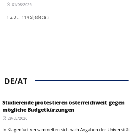
Posted
01/08/2026
on
1
2
3
…
114
Sljedeća »
DE/AT
Studierende protestieren österreichweit gegen
mögliche Budgetkürzungen
Posted
29/05/2026
on
In Klagenfurt versammelten sich nach Angaben der Universität