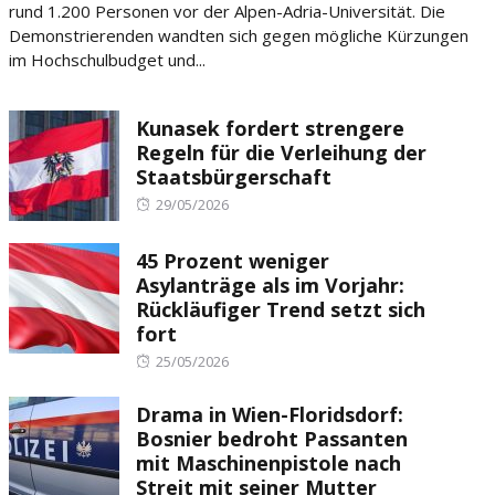
rund 1.200 Personen vor der Alpen-Adria-Universität. Die
Demonstrierenden wandten sich gegen mögliche Kürzungen
im Hochschulbudget und...
Kunasek fordert strengere
Regeln für die Verleihung der
Staatsbürgerschaft
Posted
29/05/2026
on
45 Prozent weniger
Asylanträge als im Vorjahr:
Rückläufiger Trend setzt sich
fort
Posted
25/05/2026
on
Drama in Wien-Floridsdorf:
Bosnier bedroht Passanten
mit Maschinenpistole nach
Streit mit seiner Mutter