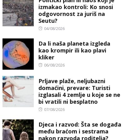
izmakao kontroli: Ko snosi
odgovornost za juriš na
Seutu?
Posted
04/08/2026
on
Da li naša planeta izgleda
kao krompir ili kao plavi
kliker
Posted
06/08/2026
on
Prljave plaže, neljubazni
domaćini, prevare: Turisti
izglasali 4 zemlje u koje se ne
bi vratili ni besplatno
Posted
07/08/2026
on
Djeca i razvod: Šta se događa
među braćom i sestrama
nakon razvoda roditelja?