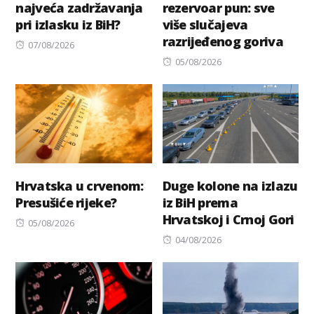
najveća zadržavanja
rezervoar pun: sve
pri izlasku iz BiH?
više slučajeva
razrijeđenog goriva
Posted
07/08/2026
on
Posted
05/08/2026
on
Hrvatska u crvenom:
Duge kolone na izlazu
Presušiće rijeke?
iz BiH prema
Hrvatskoj i Crnoj Gori
Posted
05/08/2026
on
Posted
04/08/2026
on