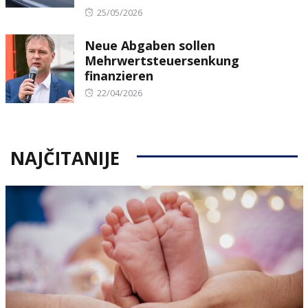
Posted
25/05/2026
on
Neue Abgaben sollen
Mehrwertsteuersenkung
finanzieren
Posted
22/04/2026
on
NAJČITANIJE