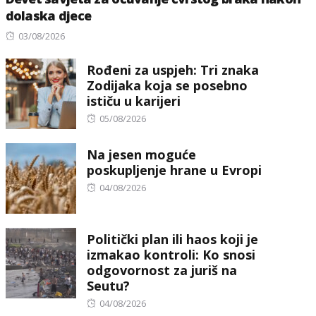
dolaska djece
Posted
03/08/2026
on
Rođeni za uspjeh: Tri znaka
Zodijaka koja se posebno
ističu u karijeri
Posted
05/08/2026
on
Na jesen moguće
poskupljenje hrane u Evropi
Posted
04/08/2026
on
Politički plan ili haos koji je
izmakao kontroli: Ko snosi
odgovornost za juriš na
Seutu?
Posted
04/08/2026