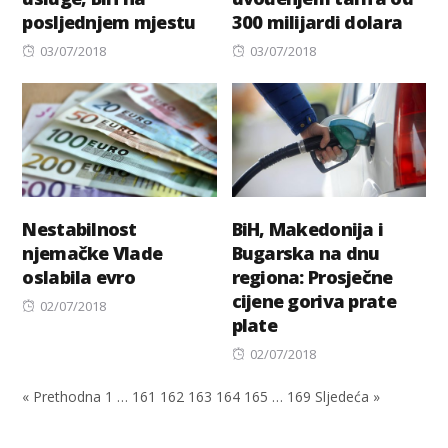
posljednjem mjestu
300 milijardi dolara
Posted
Posted
03/07/2018
03/07/2018
on
on
Nestabilnost
BiH, Makedonija i
njemačke Vlade
Bugarska na dnu
oslabila evro
regiona: Prosječne
cijene goriva prate
Posted
02/07/2018
plate
on
Posted
02/07/2018
on
« Prethodna
1
…
161
162
163
164
165
…
169
Sljedeća »