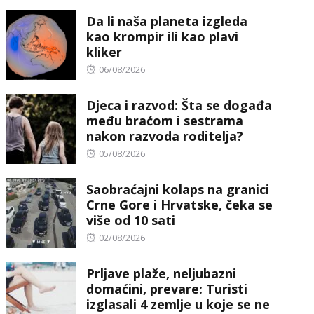
on
Da li naša planeta izgleda
kao krompir ili kao plavi
kliker
Posted
06/08/2026
on
Djeca i razvod: Šta se događa
među braćom i sestrama
nakon razvoda roditelja?
Posted
05/08/2026
on
Saobraćajni kolaps na granici
Crne Gore i Hrvatske, čeka se
više od 10 sati
Posted
02/08/2026
on
Prljave plaže, neljubazni
domaćini, prevare: Turisti
izglasali 4 zemlje u koje se ne