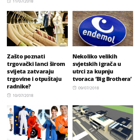
Posted
on
11/07/2018
on
Zašto poznati
Nekoliko velikih
trgovački lanci širom
svjetskih igrača u
svijeta zatvaraju
utrci za kupnju
trgovine i otpuštaju
tvoraca ‘Big Brothera’
radnike?
Posted
09/07/2018
Posted
on
10/07/2018
on