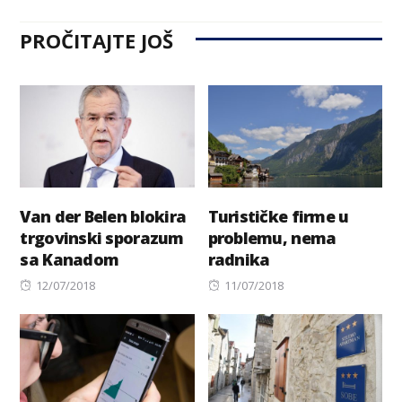
PROČITAJTE JOŠ
Van der Belen blokira
Turističke firme u
trgovinski sporazum
problemu, nema
sa Kanadom
radnika
Posted
Posted
12/07/2018
11/07/2018
on
on