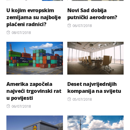
U kojim evropskim
Novi Sad dobija
zemljama su najbolje
putnički aerodrom?
plaćeni radnici?
Posted
06/07/2018
Posted
on
08/07/2018
on
Amerika započela
Deset najvrijednijih
najveći trgovinski rat
kompanija na svijetu
u povijesti
Posted
05/07/2018
Posted
on
06/07/2018
on