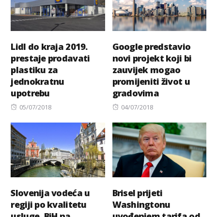
Lidl do kraja 2019.
Google predstavio
prestaje prodavati
novi projekt koji bi
plastiku za
zauvijek mogao
jednokratnu
promijeniti život u
upotrebu
gradovima
Posted
Posted
05/07/2018
04/07/2018
on
on
Slovenija vodeća u
Brisel prijeti
regiji po kvalitetu
Washingtonu
usluge, BiH na
uvođenjem tarifa od