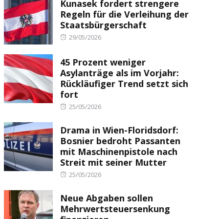
Kunasek fordert strengere
Regeln für die Verleihung der
Staatsbürgerschaft
Posted
29/05/2026
on
45 Prozent weniger
Asylanträge als im Vorjahr:
Rückläufiger Trend setzt sich
fort
Posted
25/05/2026
on
Drama in Wien-Floridsdorf:
Bosnier bedroht Passanten
mit Maschinenpistole nach
Streit mit seiner Mutter
Posted
25/05/2026
on
Neue Abgaben sollen
Mehrwertsteuersenkung