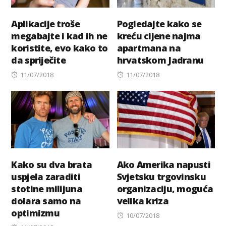
Aplikacije troše
Pogledajte kako se
megabajte i kad ih ne
kreću cijene najma
koristite, evo kako to
apartmana na
da spriječite
hrvatskom Jadranu
Posted
Posted
11/07/2018
11/07/2018
on
on
Kako su dva brata
Ako Amerika napusti
uspjela zaraditi
Svjetsku trgovinsku
stotine milijuna
organizaciju, moguća
dolara samo na
velika kriza
optimizmu
Posted
10/07/2018