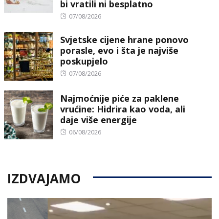
bi vratili ni besplatno
Posted
07/08/2026
on
Svjetske cijene hrane ponovo
porasle, evo i šta je najviše
poskupjelo
Posted
07/08/2026
on
Najmoćnije piće za paklene
vrućine: Hidrira kao voda, ali
daje više energije
Posted
06/08/2026
on
IZDVAJAMO