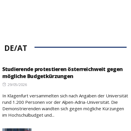
DE/AT
Studierende protestieren österreichweit gegen
mögliche Budgetkürzungen
Posted
29/05/2026
on
In Klagenfurt versammelten sich nach Angaben der Universität
rund 1.200 Personen vor der Alpen-Adria-Universität. Die
Demonstrierenden wandten sich gegen mögliche Kürzungen
im Hochschulbudget und...