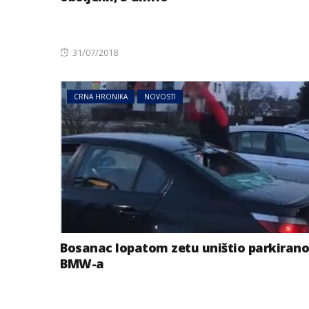
Posted
31/07/2018
on
CRNA HRONIKA
NOVOSTI
Bosanac lopatom zetu uništio parkiran
BMW-a