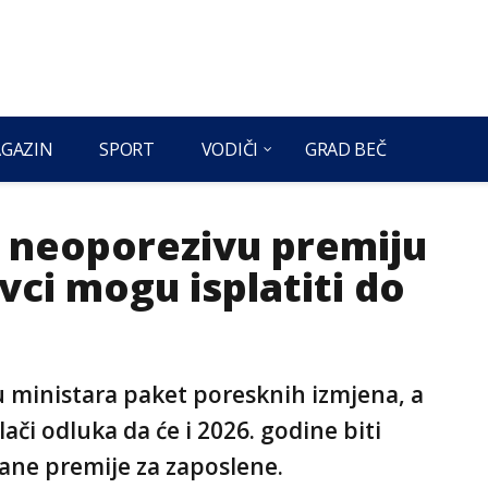
GAZIN
SPORT
VODIČI
GRAD BEČ
u neoporezivu premiju
vci mogu isplatiti do
tu ministara paket poresknih izmjena, a
či odluka da će i 2026. godine biti
ane premije za zaposlene.