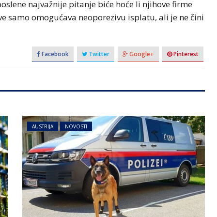
lene najvažnije pitanje biće hoće li njihove firme
ave samo omogućava neoporezivu isplatu, ali je ne čini
Facebook
Twitter
Google+
Pinterest
AUSTRIJA
NOVOSTI