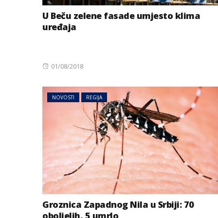
U Beču zelene fasade umjesto klima
uređaja
Posted
01/08/2018
on
NOVOSTI
REGIJA
Groznica Zapadnog Nila u Srbiji: 70
oboljelih, 5 umrlo