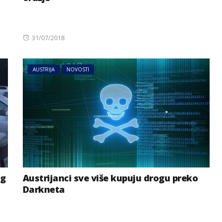
Posted
31/07/2018
on
AUSTRIJA
NOVOSTI
og
Austrijanci sve više kupuju drogu preko
Darkneta