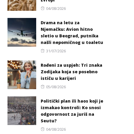
Posted
04/08/2026
on
Drama na letu za
Njemačku: Avion hitno
sletio u Beograd, putnika
našli nepomičnog u toaletu
Posted
31/07/2026
on
Rođeni za uspjeh: Tri znaka
Zodijaka koja se posebno
ističu u karijeri
Posted
05/08/2026
on
Politički plan ili haos koji je
izmakao kontroli: Ko snosi
odgovornost za juriš na
Seutu?
Posted
04/08/2026