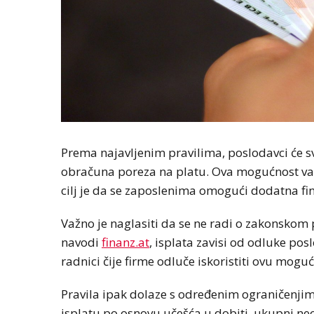
Prema najavljenim pravilima, poslodavci će s
obračuna poreza na platu. Ova mogućnost važ
cilj je da se zaposlenima omogući dodatna fin
Važno je naglasiti da se ne radi o zakonskom
navodi
finanz.at
, isplata zavisi od odluke pos
radnici čije firme odluče iskoristiti ovu moguć
Pravila ipak dolaze s određenim ograničenjim
isplatu po osnovu učešća u dobiti, ukupni neo