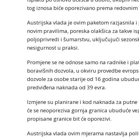
tog iznosa biće oporezivano prema redovnim 
Austrijska vlada je ovim paketom razjasnila 
novim pravilima, poreska olakšica za takve ispl
poljoprivredi i šumarstvu, uključujući sezons
nesigurnost u praksi.
Promjene se ne odnose samo na radnike i plate
boravišnih dozvola, u okviru provedbe evropsk
dozvole za osobe starije od 16 godina ubuduće
predviđena naknada od 39 evra.
Izmjene su planirane i kod naknada za putne 
će se neoporeziva gornja granica ubuduće vezat
propisane granice bit će oporezivi.
Austrijska vlada ovim mjerama nastavlja polit