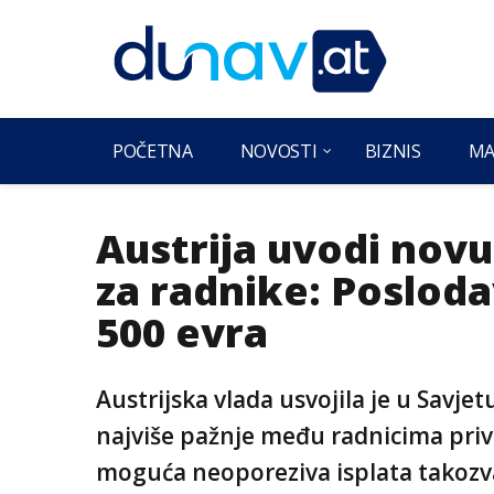
POČETNA
NOVOSTI
BIZNIS
MA
Austrija uvodi nov
za radnike: Posloda
500 evra
Austrijska vlada usvojila je u Savje
najviše pažnje među radnicima privla
moguća neoporeziva isplata takozv