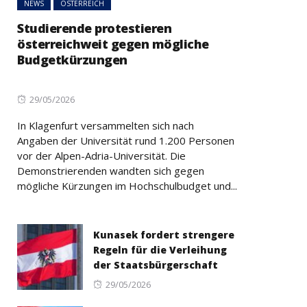
NEWS
ÖSTERREICH
Studierende protestieren
österreichweit gegen mögliche
Budgetkürzungen
Posted
29/05/2026
on
In Klagenfurt versammelten sich nach
Angaben der Universität rund 1.200 Personen
vor der Alpen-Adria-Universität. Die
Demonstrierenden wandten sich gegen
mögliche Kürzungen im Hochschulbudget und...
Kunasek fordert strengere
Regeln für die Verleihung
der Staatsbürgerschaft
Posted
29/05/2026
on