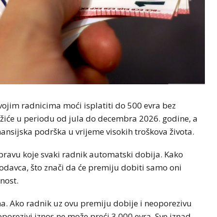
vojim radnicima moći isplatiti do 500 evra bez
iće u periodu od jula do decembra 2026. godine, a
ansijska podrška u vrijeme visokih troškova života.
 pravu koje svaki radnik automatski dobija. Kako
lodavca, što znači da će premiju dobiti samo oni
nost.
a. Ako radnik uz ovu premiju dobije i neoporezivu
porezivi iznos ne može preći 3.000 evra. Sve iznad