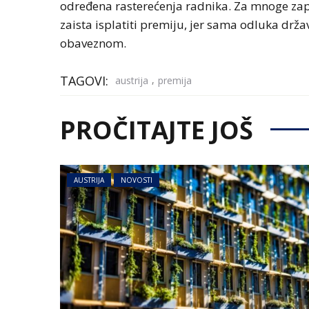
određena rasterećenja radnika. Za mnoge zapos
zaista isplatiti premiju, jer sama odluka drž
obaveznom.
TAGOVI:
,
austrija
premija
PROČITAJTE JOŠ
AUSTRIJA
NOVOSTI