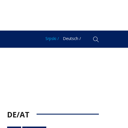
Srpski /
Deutsch /
DE/AT