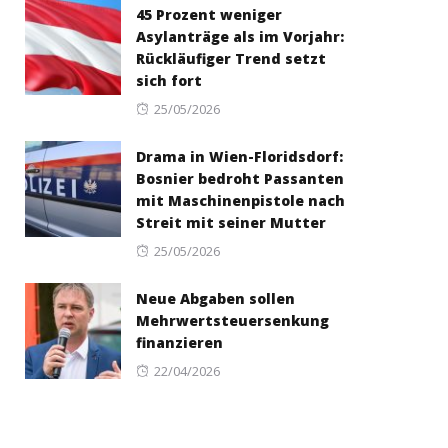
45 Prozent weniger
Asylanträge als im Vorjahr:
Rückläufiger Trend setzt
sich fort
Posted
25/05/2026
on
Drama in Wien-Floridsdorf:
Bosnier bedroht Passanten
mit Maschinenpistole nach
Streit mit seiner Mutter
Posted
25/05/2026
on
Neue Abgaben sollen
Mehrwertsteuersenkung
finanzieren
Posted
22/04/2026
on