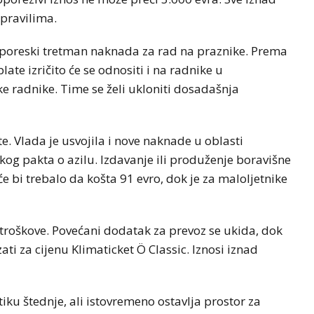
pravilima.
i poreski tretman naknada za rad na praznike. Prema
ate izričito će se odnositi i na radnike u
ke radnike. Time se želi ukloniti dosadašnja
. Vlada je usvojila i nove naknade u oblasti
og pakta o azilu. Izdavanje ili produženje boravišne
 bi trebalo da košta 91 evro, dok je za maloljetnike
troškove. Povećani dodatak za prevoz se ukida, dok
i za cijenu Klimaticket Ö Classic. Iznosi iznad
iku štednje, ali istovremeno ostavlja prostor za