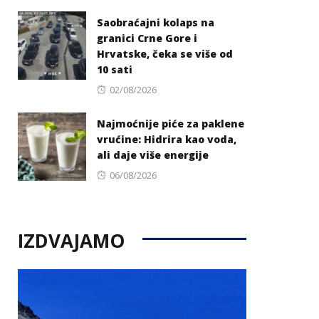
on
Saobraćajni kolaps na
granici Crne Gore i
Hrvatske, čeka se više od
10 sati
Posted
02/08/2026
on
Najmoćnije piće za paklene
vrućine: Hidrira kao voda,
ali daje više energije
Posted
06/08/2026
on
IZDVAJAMO