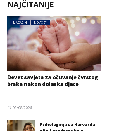
NAJČITANIJE
MAGAZIN
NOVOSTI
Devet savjeta za očuvanje čvrstog
braka nakon dolaska djece
Posted
03/08/2026
on
Psihologinja sa Harvarda
dijeli pet fraza koje