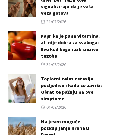
signaliziraju da je vaša
veza gotova
Posted
31/07/2026
on
Paprika je puna vitamina,
ali nije dobra za svakoga:
Evo kod koga ipak izaziva
tegobe
Posted
31/07/2026
on
Toplotni talas ostavlja
posljedice i kada se završi:
Obratite pažnju na ove
simptome
Posted
01/08/2026
on
Na jesen moguće
poskupljenje hrane u
Evropi