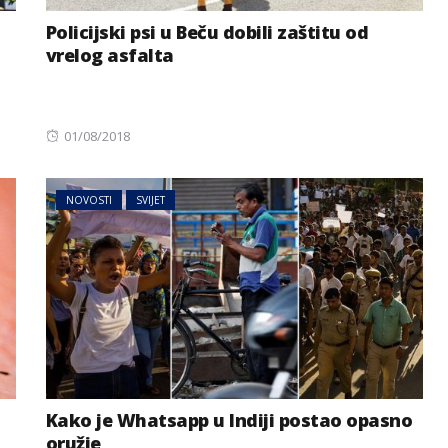
Policijski psi u Beču dobili zaštitu od
vrelog asfalta
Posted
01/08/2018
on
NOVOSTI
SVIJET
Kako je Whatsapp u Indiji postao opasno
oružje