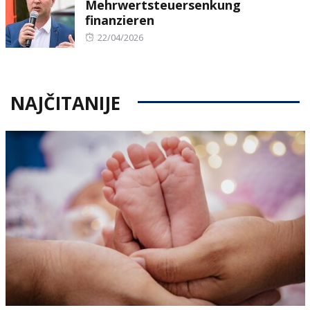
Mehrwertsteuersenkung
finanzieren
Posted
22/04/2026
on
NAJČITANIJE