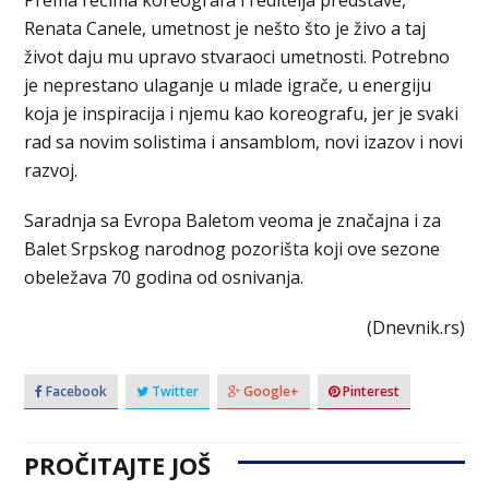
Renata Canele, umetnost je nešto što je živo a taj
život daju mu upravo stvaraoci umetnosti. Potrebno
je neprestano ulaganje u mlade igrače, u energiju
koja je inspiracija i njemu kao koreografu, jer je svaki
rad sa novim solistima i ansamblom, novi izazov i novi
razvoj.
Saradnja sa Evropa Baletom veoma je značajna i za
Balet Srpskog narodnog pozorišta koji ove sezone
obeležava 70 godina od osnivanja.
(Dnevnik.rs)
Facebook
Twitter
Google+
Pinterest
PROČITAJTE JOŠ