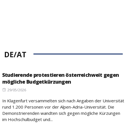
DE/AT
Studierende protestieren österreichweit gegen
mögliche Budgetkürzungen
Posted
29/05/2026
on
In Klagenfurt versammelten sich nach Angaben der Universität
rund 1.200 Personen vor der Alpen-Adria-Universität. Die
Demonstrierenden wandten sich gegen mögliche Kürzungen
im Hochschulbudget und...