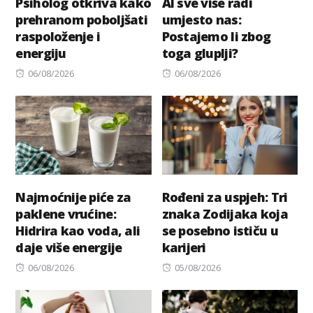
Psiholog otkriva kako
AI sve više radi
prehranom poboljšati
umjesto nas:
raspoloženje i
Postajemo li zbog
energiju
toga gluplji?
Posted
Posted
06/08/2026
06/08/2026
on
on
Najmoćnije piće za
Rođeni za uspjeh: Tri
paklene vrućine:
znaka Zodijaka koja
Hidrira kao voda, ali
se posebno ističu u
daje više energije
karijeri
Posted
Posted
06/08/2026
05/08/2026
on
on