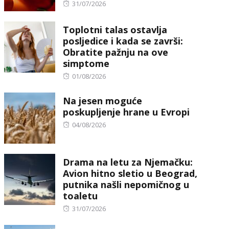
Posted
31/07/2026
on
Toplotni talas ostavlja
posljedice i kada se završi:
Obratite pažnju na ove
simptome
Posted
01/08/2026
on
Na jesen moguće
poskupljenje hrane u Evropi
Posted
04/08/2026
on
Drama na letu za Njemačku:
Avion hitno sletio u Beograd,
putnika našli nepomičnog u
toaletu
Posted
31/07/2026
on