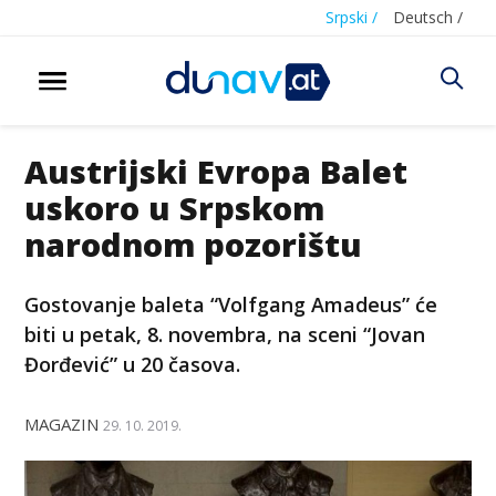
Srpski /
Deutsch /
Austrijski Evropa Balet
uskoro u Srpskom
narodnom pozorištu
Gostovanje baleta “Volfgang Amadeus” će
biti u petak, 8. novembra, na sceni “Jovan
Đorđević” u 20 časova.
MAGAZIN
29. 10. 2019.