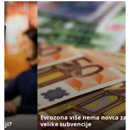
Evrozona više nema novca za
velike subvencije