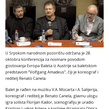
U Srpskom narodnom pozorištu održana je 28.
oktobra konferencija za novinare povodom
gostovanja Evropa Baleta iz Austrije sa baletskom
predstavom “Volfgang Amadeus”, čiji je koreograf i
reditelj Renato Canela.
Balet je rađen na muziku V.A. Mocarta i A. Salijerija,
koreograf i reditelj je Renato Canela, glavnu ulogu
igra solista Florijan Кador, scenografiju je uradio
Кristijan Ludvig Artese a kostime dizajnirala Olgica