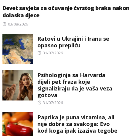
Devet savjeta za očuvanje čvrstog braka nakon
dolaska djece
Posted
03/08/2026
on
Ratovi u Ukrajini i Iranu se
opasno prepliću
Posted
31/07/2026
on
Psihologinja sa Harvarda
dijeli pet fraza koje
signaliziraju da je vaša veza
gotova
Posted
31/07/2026
on
Paprika je puna vitamina, ali
nije dobra za svakoga: Evo
kod koga ipak izaziva tegobe