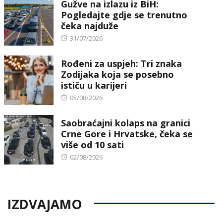
Gužve na izlazu iz BiH:
Pogledajte gdje se trenutno
čeka najduže
Posted
31/07/2026
on
Rođeni za uspjeh: Tri znaka
Zodijaka koja se posebno
ističu u karijeri
Posted
05/08/2026
on
Saobraćajni kolaps na granici
Crne Gore i Hrvatske, čeka se
više od 10 sati
Posted
02/08/2026
on
IZDVAJAMO