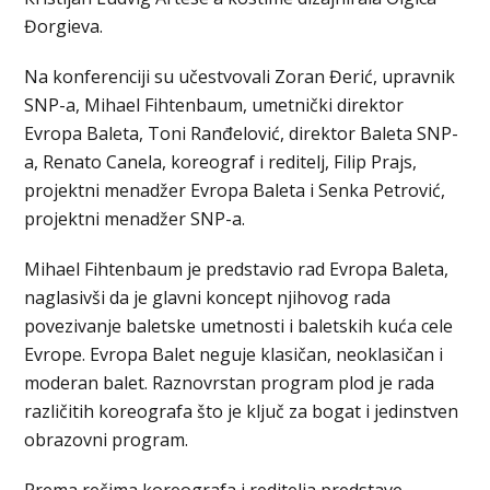
Đorgieva.
Na konferenciji su učestvovali Zoran Đerić, upravnik
SNP-a, Mihael Fihtenbaum, umetnički direktor
Evropa Baleta, Toni Ranđelović, direktor Baleta SNP-
a, Renato Canela, koreograf i reditelj, Filip Prajs,
projektni menadžer Evropa Baleta i Senka Petrović,
projektni menadžer SNP-a.
Mihael Fihtenbaum je predstavio rad Evropa Baleta,
naglasivši da je glavni koncept njihovog rada
povezivanje baletske umetnosti i baletskih kuća cele
Evrope. Evropa Balet neguje klasičan, neoklasičan i
moderan balet. Raznovrstan program plod je rada
različitih koreografa što je ključ za bogat i jedinstven
obrazovni program.
Prema rečima koreografa i reditelja predstave,