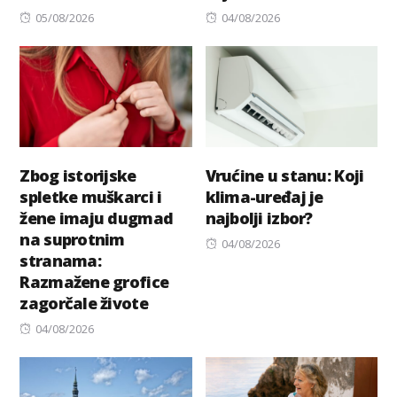
Posted
Posted
05/08/2026
04/08/2026
on
on
Zbog istorijske
Vrućine u stanu: Koji
spletke muškarci i
klima-uređaj je
žene imaju dugmad
najbolji izbor?
na suprotnim
Posted
04/08/2026
stranama:
on
Razmažene grofice
zagorčale živote
Posted
04/08/2026
on