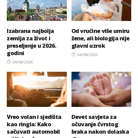
Izabrana najbolja
Od vrućine više umiru
zemlja za život i
žene, ali biologija nije
preseljenje u 2026.
glavni uzrok
godini
Posted
04/08/2026
Posted
on
04/08/2026
on
Vreo volan i sjedišta
Devet savjeta za
kao ringla: Kako
očuvanje čvrstog
sačuvati automobil
braka nakon dolaska