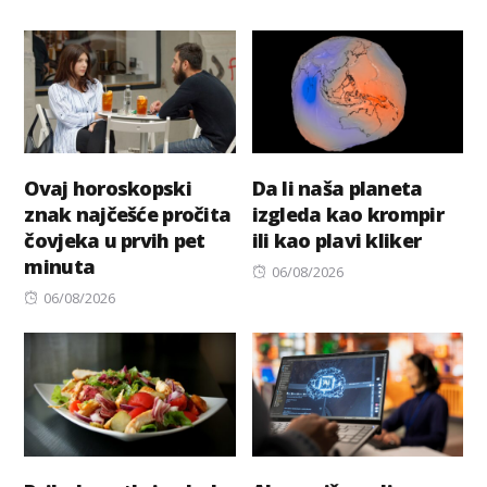
Ovaj horoskopski
Da li naša planeta
znak najčešće pročita
izgleda kao krompir
čovjeka u prvih pet
ili kao plavi kliker
minuta
Posted
06/08/2026
Posted
on
06/08/2026
on