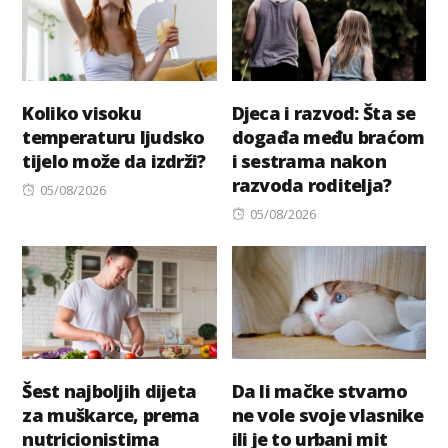
Koliko visoku
Djeca i razvod: Šta se
temperaturu ljudsko
događa među braćom
tijelo može da izdrži?
i sestrama nakon
razvoda roditelja?
Posted
05/08/2026
on
Posted
05/08/2026
on
Šest najboljih dijeta
Da li mačke stvarno
za muškarce, prema
ne vole svoje vlasnike
nutricionistima
ili je to urbani mit