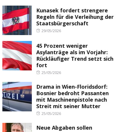
Kunasek fordert strengere
Regeln für die Verleihung der
Staatsbürgerschaft
Posted
29/05/2026
on
45 Prozent weniger
Asylanträge als im Vorjahr:
Rückläufiger Trend setzt sich
fort
Posted
25/05/2026
on
Drama in Wien-Floridsdorf:
Bosnier bedroht Passanten
mit Maschinenpistole nach
Streit mit seiner Mutter
Posted
25/05/2026
on
Neue Abgaben sollen