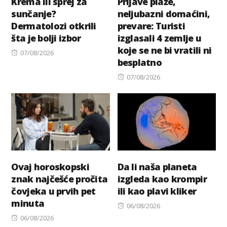
Krema ili sprej za
Prljave plaže,
sunčanje?
neljubazni domaćini,
Dermatolozi otkrili
prevare: Turisti
šta je bolji izbor
izglasali 4 zemlje u
koje se ne bi vratili ni
Posted
07/08/2026
besplatno
on
Posted
07/08/2026
on
Ovaj horoskopski
Da li naša planeta
znak najčešće pročita
izgleda kao krompir
čovjeka u prvih pet
ili kao plavi kliker
minuta
Posted
06/08/2026
Posted
on
06/08/2026