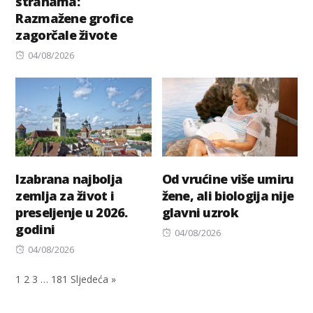
stranama:
on
Razmažene grofice
zagorčale živote
Posted
04/08/2026
on
Izabrana najbolja
Od vrućine više umiru
zemlja za život i
žene, ali biologija nije
preseljenje u 2026.
glavni uzrok
godini
Posted
04/08/2026
Posted
on
04/08/2026
on
1
2
3
…
181
Sljedeća »