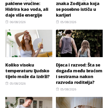
paklene vrućine:
znaka Zodijaka koja
Hidrira kao voda, ali
se posebno ističu u
daje više energije
karijeri
Posted
Posted
06/08/2026
05/08/2026
on
on
Koliko visoku
Djeca i razvod: Šta se
temperaturu ljudsko
događa među braćom
tijelo može da izdrži?
i sestrama nakon
razvoda roditelja?
Posted
05/08/2026
on
Posted
05/08/2026
on