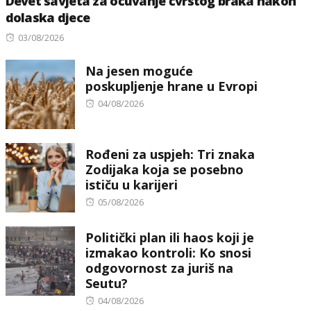
Devet savjeta za očuvanje čvrstog braka nakon
dolaska djece
Posted
03/08/2026
on
Na jesen moguće
poskupljenje hrane u Evropi
Posted
04/08/2026
on
Rođeni za uspjeh: Tri znaka
Zodijaka koja se posebno
ističu u karijeri
Posted
05/08/2026
on
Politički plan ili haos koji je
izmakao kontroli: Ko snosi
odgovornost za juriš na
Seutu?
Posted
04/08/2026