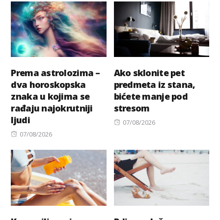
Prema astrolozima –
Ako sklonite pet
dva horoskopska
predmeta iz stana,
znaka u kojima se
bićete manje pod
rađaju najokrutniji
stresom
ljudi
Posted
07/08/2026
Posted
on
07/08/2026
on