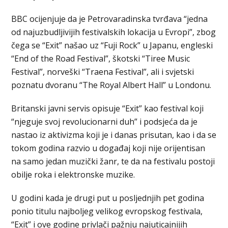
BBC ocijenjuje da je Petrovaradinska tvrđava “jedna
od najuzbudljivijih festivalskih lokacija u Evropi”, zbog
čega se “Exit” našao uz “Fuji Rock” u Japanu, engleski
“End of the Road Festival”, škotski “Tiree Music
Festival”, norveški “Traena Festival”, ali i svjetski
poznatu dvoranu “The Royal Albert Hall” u Londonu.
Britanski javni servis opisuje “Exit” kao festival koji
“njeguje svoj revolucionarni duh” i podsjeća da je
nastao iz aktivizma koji je i danas prisutan, kao i da se
tokom godina razvio u događaj koji nije orijentisan
na samo jedan muzički žanr, te da na festivalu postoji
obilje roka i elektronske muzike.
U godini kada je drugi put u posljednjih pet godina
ponio titulu najboljeg velikog evropskog festivala,
“Exit” i ove godine privlači pažnju najuticajnijih