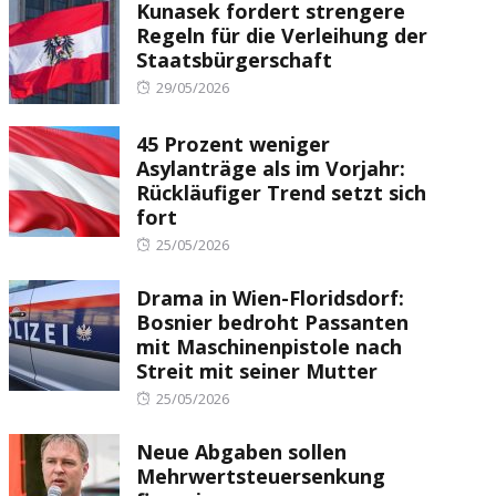
Kunasek fordert strengere
Regeln für die Verleihung der
Staatsbürgerschaft
Posted
29/05/2026
on
45 Prozent weniger
Asylanträge als im Vorjahr:
Rückläufiger Trend setzt sich
fort
Posted
25/05/2026
on
Drama in Wien-Floridsdorf:
Bosnier bedroht Passanten
mit Maschinenpistole nach
Streit mit seiner Mutter
Posted
25/05/2026
on
Neue Abgaben sollen
Mehrwertsteuersenkung