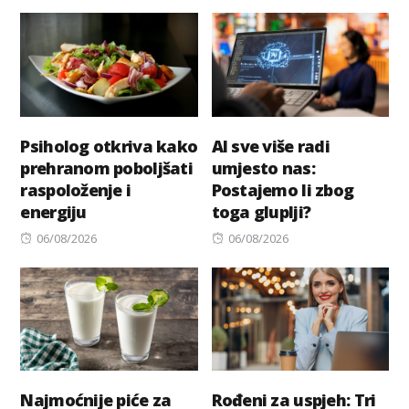
on
Psiholog otkriva kako
AI sve više radi
prehranom poboljšati
umjesto nas:
raspoloženje i
Postajemo li zbog
energiju
toga gluplji?
Posted
Posted
06/08/2026
06/08/2026
on
on
Najmoćnije piće za
Rođeni za uspjeh: Tri