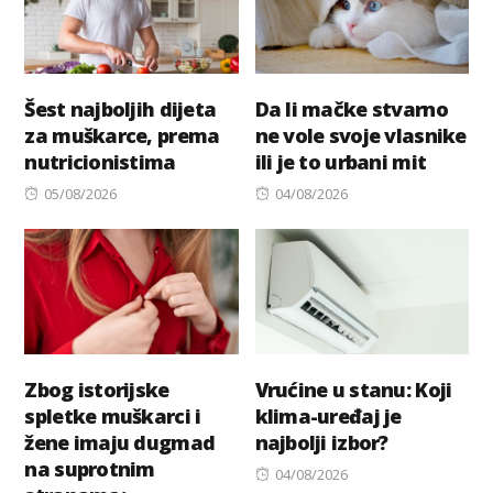
Šest najboljih dijeta
Da li mačke stvarno
za muškarce, prema
ne vole svoje vlasnike
nutricionistima
ili je to urbani mit
Posted
Posted
05/08/2026
04/08/2026
on
on
Zbog istorijske
Vrućine u stanu: Koji
spletke muškarci i
klima-uređaj je
žene imaju dugmad
najbolji izbor?
na suprotnim
Posted
04/08/2026