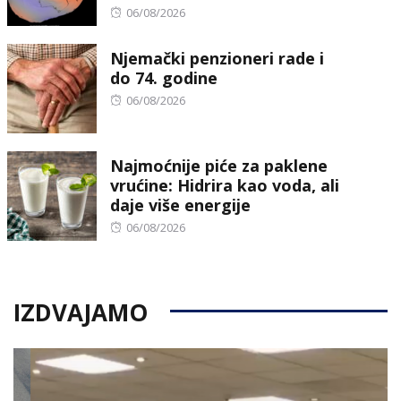
Posted
06/08/2026
on
Njemački penzioneri rade i
do 74. godine
Posted
06/08/2026
on
Najmoćnije piće za paklene
vrućine: Hidrira kao voda, ali
daje više energije
Posted
06/08/2026
on
IZDVAJAMO