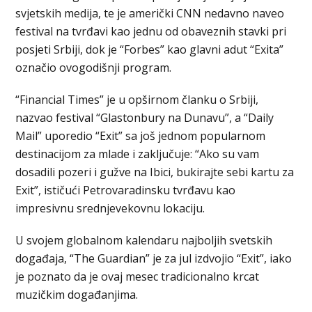
svjetskih medija, te je američki CNN nedavno naveo
festival na tvrđavi kao jednu od obaveznih stavki pri
posjeti Srbiji, dok je “Forbes” kao glavni adut “Exita”
označio ovogodišnji program.
“Financial Times” je u opširnom članku o Srbiji,
nazvao festival “Glastonbury na Dunavu”, a “Daily
Mail” uporedio “Exit” sa još jednom popularnom
destinacijom za mlade i zaključuje: “Ako su vam
dosadili pozeri i gužve na Ibici, bukirajte sebi kartu za
Exit”, ističući Petrovaradinsku tvrđavu kao
impresivnu srednjevekovnu lokaciju.
U svojem globalnom kalendaru najboljih svetskih
događaja, “The Guardian” je za jul izdvojio “Exit”, iako
je poznato da je ovaj mesec tradicionalno krcat
muzičkim događanjima.