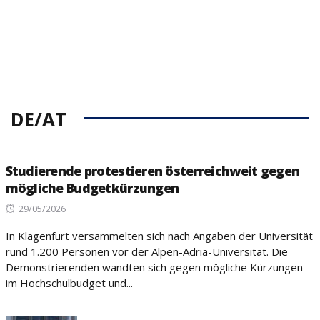
DE/AT
Studierende protestieren österreichweit gegen
mögliche Budgetkürzungen
Posted
29/05/2026
on
In Klagenfurt versammelten sich nach Angaben der Universität
rund 1.200 Personen vor der Alpen-Adria-Universität. Die
Demonstrierenden wandten sich gegen mögliche Kürzungen
im Hochschulbudget und...