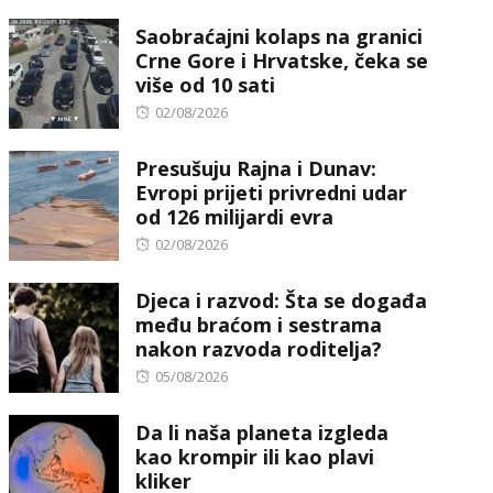
on
Saobraćajni kolaps na granici
Crne Gore i Hrvatske, čeka se
više od 10 sati
Posted
02/08/2026
on
Presušuju Rajna i Dunav:
Evropi prijeti privredni udar
od 126 milijardi evra
Posted
02/08/2026
on
Djeca i razvod: Šta se događa
među braćom i sestrama
nakon razvoda roditelja?
Posted
05/08/2026
on
Da li naša planeta izgleda
kao krompir ili kao plavi
kliker