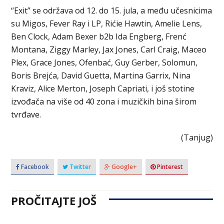
“Exit” se održava od 12. do 15. jula, a među učesnicima
su Migos, Fever Ray i LP, Rićie Hawtin, Amelie Lens,
Ben Clock, Adam Bexer b2b Ida Engberg, Frenć
Montana, Ziggy Marley, Jax Jones, Carl Craig, Maceo
Plex, Grace Jones, Ofenbać, Guy Gerber, Solomun,
Boris Brejća, David Guetta, Martina Garrix, Nina
Kraviz, Alice Merton, Joseph Capriati, i još stotine
izvođača na više od 40 zona i muzičkih bina širom
tvrđave.
(Tanjug)
Facebook
Twitter
Google+
Pinterest
PROČITAJTE JOŠ