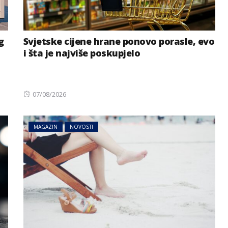
g
Svjetske cijene hrane ponovo porasle, evo
i šta je najviše poskupjelo
Posted
07/08/2026
on
MAGAZIN
NOVOSTI