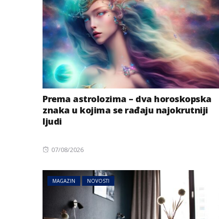
Prema astrolozima – dva horoskopska
znaka u kojima se rađaju najokrutniji
ljudi
Posted
07/08/2026
on
MAGAZIN
NOVOSTI