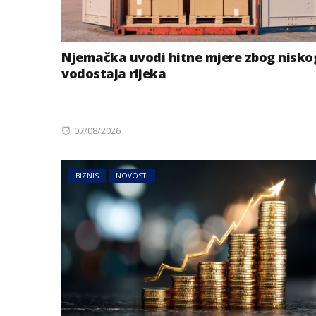
Njemačka uvodi hitne mjere zbog nisko
vodostaja rijeka
Posted
07/08/2026
on
BIZNIS
NOVOSTI