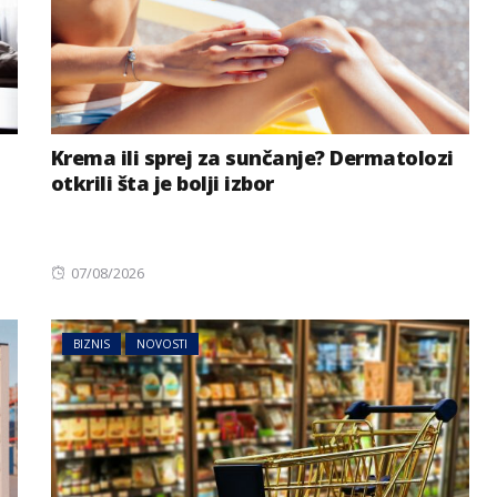
Krema ili sprej za sunčanje? Dermatolozi
otkrili šta je bolji izbor
Posted
07/08/2026
on
BIZNIS
NOVOSTI