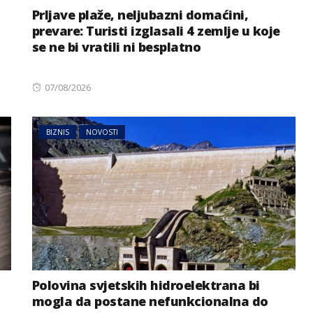
Prljave plaže, neljubazni domaćini,
prevare: Turisti izglasali 4 zemlje u koje
se ne bi vratili ni besplatno
Posted
07/08/2026
on
BIZNIS
NOVOSTI
BIZNIS
NOVOSTI
Svjetske cijene hrane
emi zbog
ponovo porasle, evo i šta je
a Dunava
najviše poskupjelo
Polovina svjetskih hidroelektrana bi
mogla da postane nefunkcionalna do