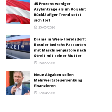
45 Prozent weniger
Asylanträge als im Vorjahr:
Rückläufiger Trend setzt
sich fort
Posted
25/05/2026
on
Drama in Wien-Floridsdorf:
Bosnier bedroht Passanten
mit Maschinenpistole nach
Streit mit seiner Mutter
Posted
25/05/2026
on
Neue Abgaben sollen
Mehrwertsteuersenkung
finanzieren
Posted
22/04/2026
on