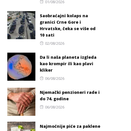
Posted
01/08/2026
on
Saobraćajni kolaps na
granici Crne Gore i
Hrvatske, čeka se više od
10 sati
Posted
02/08/2026
on
Da li naša planeta izgleda
kao krompir ili kao plavi
kliker
Posted
06/08/2026
on
Njemački penzioneri rade i
do 74. godine
Posted
06/08/2026
on
Najmoćnije piće za paklene