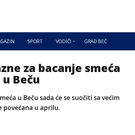
GAZIN
SPORT
VODIČI
GRAD BEČ
azne za bacanje smeća
 u Beču
eća u Beču sada će se suočiti sa većim
 povećana u aprilu.