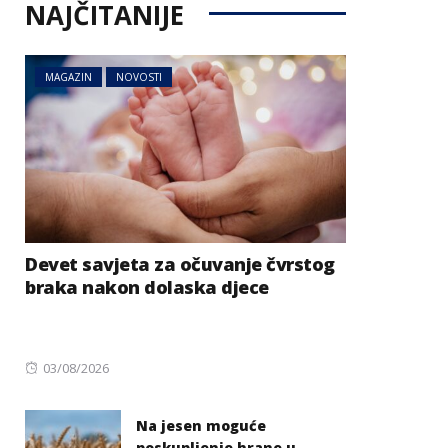
NAJČITANIJE
MAGAZIN
NOVOSTI
Devet savjeta za očuvanje čvrstog
braka nakon dolaska djece
Posted
03/08/2026
on
Na jesen moguće
poskupljenje hrane u