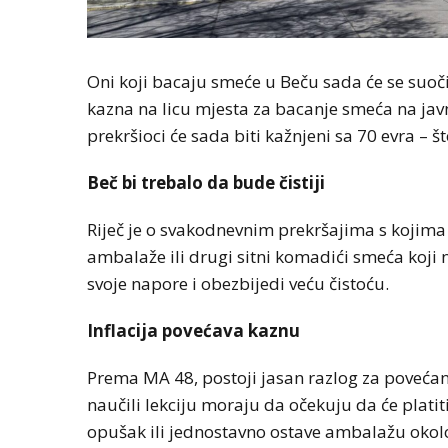
Oni koji bacaju smeće u Beču sada će se suoč
kazna na licu mjesta za bacanje smeća na ja
prekršioci će sada biti kažnjeni sa 70 evra – š
Beč bi trebalo da bude čistiji
Riječ je o svakodnevnim prekršajima s kojima
ambalaže ili drugi sitni komadići smeća koji 
svoje napore i obezbijedi veću čistoću.
Inflacija povećava kaznu
Prema MA 48, postoji jasan razlog za povećanj
naučili lekciju moraju da očekuju da će plati
opušak ili jednostavno ostave ambalažu okolo“