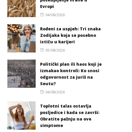
Evropi
Posted
04/08/2026
on
Rođeni za uspjeh: Tri znaka
Zodijaka koja se posebno
ističu u karijeri
Posted
05/08/2026
on
Politički plan ili haos koji je
izmakao kontroli: Ko snosi
odgovornost za juriš na
Seutu?
Posted
04/08/2026
on
Toplotni talas ostavlja
posljedice i kada se završi:
Obratite pažnju na ove
simptome