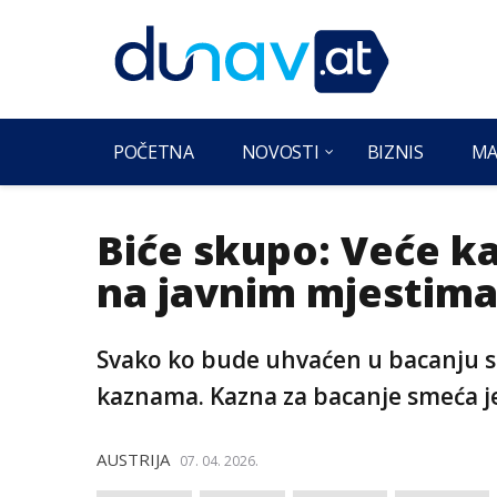
POČETNA
NOVOSTI
BIZNIS
MA
Biće skupo: Veće k
na javnim mjestima
Svako ko bude uhvaćen u bacanju sm
kaznama. Kazna za bacanje smeća je
AUSTRIJA
07. 04. 2026.