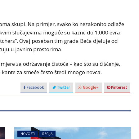
i veoma skupi. Na primjer, svako ko nezakonito odlaže
takvim slučajevima moguće su kazne do 1.000 evra.
tchers”. Ovaj poseban tim grada Beča djeluje od
štuju u javnim prostorima.
mjere za održavanje čistoće – kao što su čišćenje,
do kante za smeće često štedi mnogo novca.
Facebook
Twitter
Google+
Pinterest
NOVOSTI
REGIJA