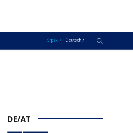
Srpski /
Deutsch /
DE/AT