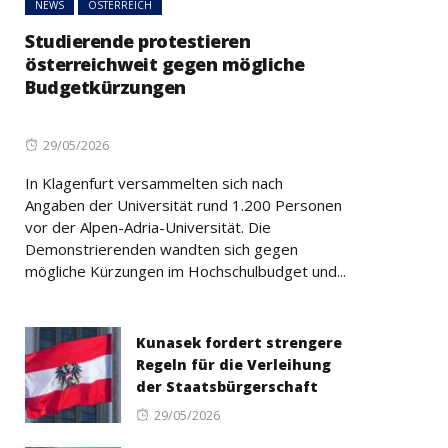
NEWS
ÖSTERREICH
Studierende protestieren
österreichweit gegen mögliche
Budgetkürzungen
Posted
29/05/2026
on
In Klagenfurt versammelten sich nach
Angaben der Universität rund 1.200 Personen
vor der Alpen-Adria-Universität. Die
Demonstrierenden wandten sich gegen
mögliche Kürzungen im Hochschulbudget und...
Kunasek fordert strengere
Regeln für die Verleihung
der Staatsbürgerschaft
Posted
29/05/2026
on