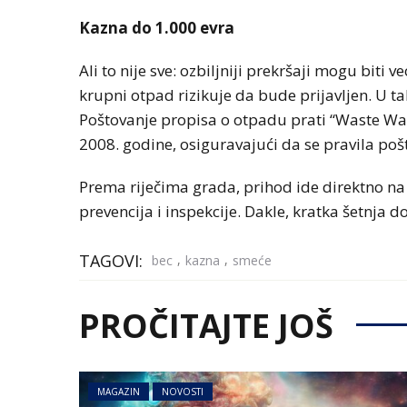
Kazna do 1.000 evra
Ali to nije sve: ozbiljniji prekršaji mogu bit
krupni otpad rizikuje da bude prijavljen. U 
Poštovanje propisa o otpadu prati “Waste Wa
2008. godine, osiguravajući da se pravila po
Prema riječima grada, prihod ide direktno na 
prevencija i inspekcije. Dakle, kratka šetnja 
TAGOVI:
,
,
bec
kazna
smeće
PROČITAJTE JOŠ
MAGAZIN
NOVOSTI