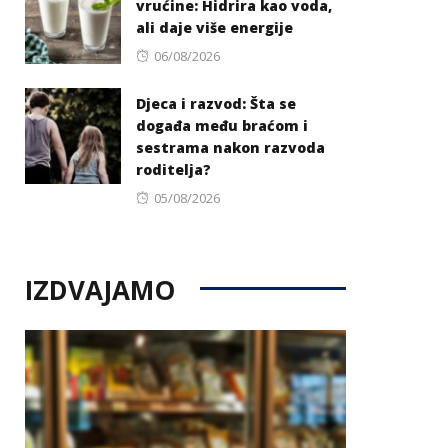
vrućine: Hidrira kao voda,
ali daje više energije
Posted
06/08/2026
on
Djeca i razvod: Šta se
događa među braćom i
sestrama nakon razvoda
roditelja?
Posted
05/08/2026
on
IZDVAJAMO