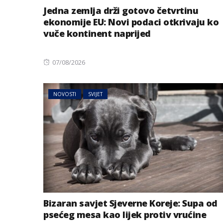
Jedna zemlja drži gotovo četvrtinu
ekonomije EU: Novi podaci otkrivaju ko
vuče kontinent naprijed
Posted
07/08/2026
on
NOVOSTI
SVIJET
BIZNIS
Energetski probl
niskog vodostaj
Bizaran savjet Sjeverne Koreje: Supa od
psećeg mesa kao lijek protiv vrućine