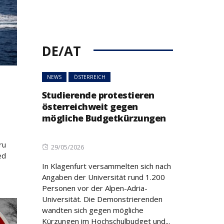
DE/AT
NEWS
ÖSTERREICH
Studierende protestieren
österreichweit gegen
mögliche Budgetkürzungen
ru
Posted
29/05/2026
ed
on
In Klagenfurt versammelten sich nach
Angaben der Universität rund 1.200
Personen vor der Alpen-Adria-
Universität. Die Demonstrierenden
wandten sich gegen mögliche
Kürzungen im Hochschulbudget und...