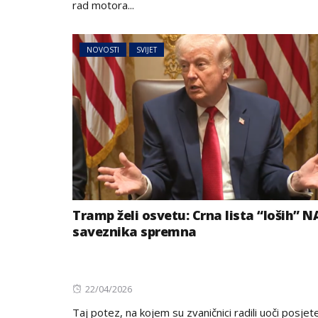
rad motora...
NOVOSTI
SVIJET
Tramp želi osvetu: Crna lista “loših” 
saveznika spremna
Posted
22/04/2026
on
Taj potez, na kojem su zvaničnici radili uoči posjet