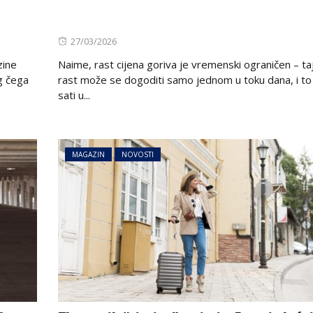
Posted
27/03/2026
on
zine
Naime, rast cijena goriva je vremenski ograničen – ta
og čega
rast može se dogoditi samo jednom u toku dana, i to
sati u...
MAGAZIN
NOVOSTI