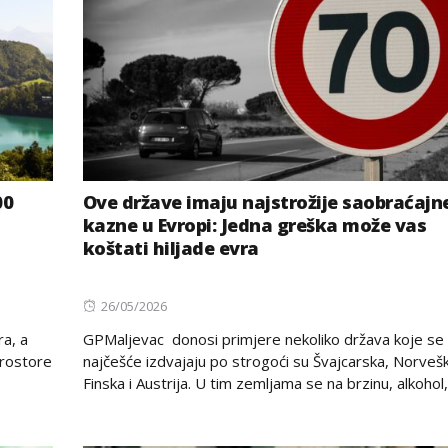
00
Ove države imaju najstrožije saobraćajn
kazne u Evropi: Jedna greška može vas
koštati hiljade evra
Posted
26/05/2026
on
a, a
GPMaljevac donosi primjere nekoliko država koje se
prostore
najčešće izdvajaju po strogoći su Švajcarska, Norvešk
Finska i Austrija. U tim zemljama se na brzinu, alkohol,.