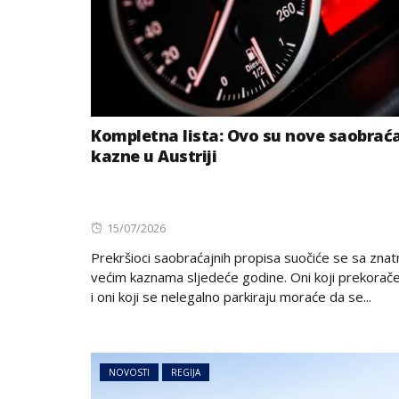
Kompletna lista: Ovo su nove saobrać
kazne u Austriji
Posted
15/07/2026
on
Prekršioci saobraćajnih propisa suočiće se sa zna
većim kaznama sljedeće godine. Oni koji prekorače
i oni koji se nelegalno parkiraju moraće da se...
NOVOSTI
REGIJA