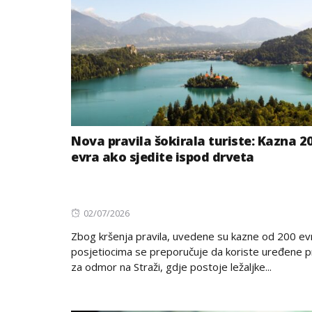
Nova pravila šokirala turiste: Kazna 2
evra ako sjedite ispod drveta
Posted
02/07/2026
on
Zbog kršenja pravila, uvedene su kazne od 200 evr
posjetiocima se preporučuje da koriste uređene 
za odmor na Straži, gdje postoje ležaljke...