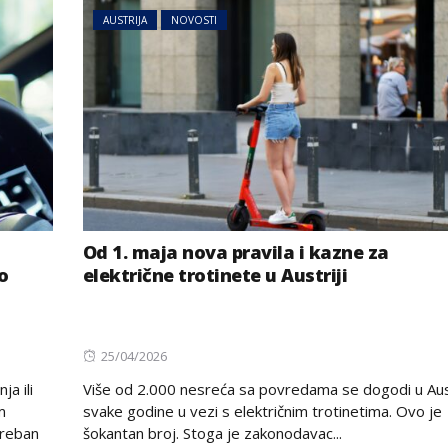
AUSTRIJA
NOVOSTI
Od 1. maja nova pravila i kazne za
o
električne trotinete u Austriji
Posted
25/04/2026
on
a ili
Više od 2.000 nesreća sa povredama se dogodi u Aust
m
svake godine u vezi s električnim trotinetima. Ovo je
treban
šokantan broj. Stoga je zakonodavac...