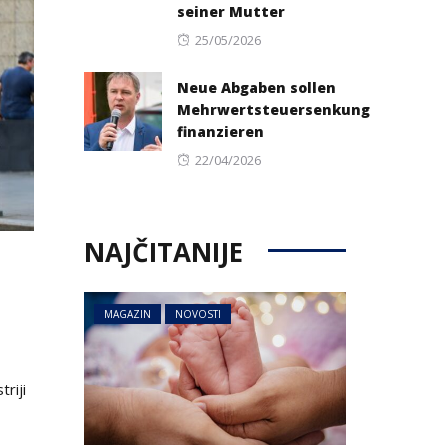
seiner Mutter
Posted
25/05/2026
on
Neue Abgaben sollen
Mehrwertsteuersenkung
finanzieren
Posted
22/04/2026
on
NAJČITANIJE
MAGAZIN
NOVOSTI
riji