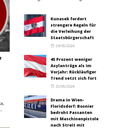
Kunasek fordert
strengere Regeln für
die Verleihung der
Staatsbürgerschaft
Posted
29/05/2026
on
e
45 Prozent weniger
Asylanträge als im
Vorjahr: Rückläufiger
Trend setzt sich fort
Posted
25/05/2026
on
Drama in Wien-
a,
Floridsdorf: Bosnier
..
bedroht Passanten
mit Maschinenpistole
nach Streit mit