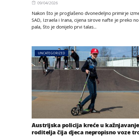
Posted
09/04/2026
on
Nakon što je proglašeno dvonedeljno primirje iz
SAD, Izraela i Irana, cijena sirove nafte je preko no
pala, što je donijelo prvi talas...
UNCATEGORIZED
Austrijska policija kreće u kažnjavanj
roditelja čija djeca nepropisno voze tr