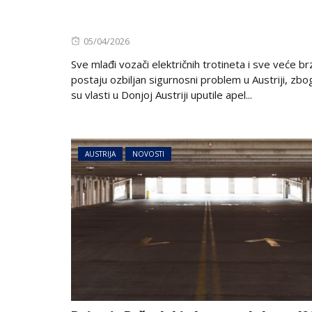
Posted
05/04/2026
on
Sve mlađi vozači električnih trotineta i sve veće br
postaju ozbiljan sigurnosni problem u Austriji, zb
su vlasti u Donjoj Austriji uputile apel...
AUSTRIJA
NOVOSTI