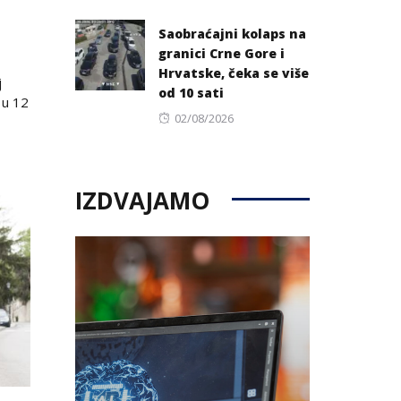
on
Saobraćajni kolaps na
granici Crne Gore i
Hrvatske, čeka se više
j
od 10 sati
 u 12
Posted
02/08/2026
on
IZDVAJAMO