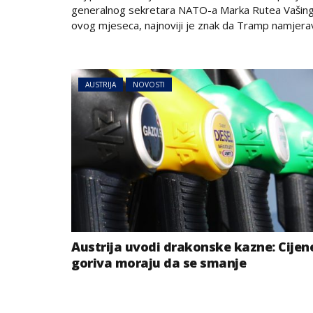
generalnog sekretara NATO-a Marka Rutea Vašin
ovog mjeseca, najnoviji je znak da Tramp namjerav
AUSTRIJA
NOVOSTI
Austrija uvodi drakonske kazne: Cijen
goriva moraju da se smanje