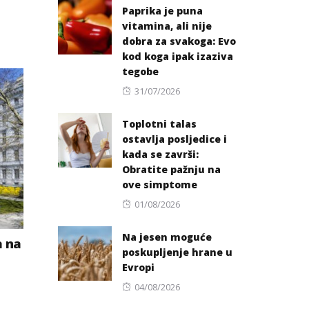
Paprika je puna
vitamina, ali nije
dobra za svakoga: Evo
kod koga ipak izaziva
tegobe
Posted
31/07/2026
on
Toplotni talas
ostavlja posljedice i
kada se završi:
Obratite pažnju na
ove simptome
Posted
01/08/2026
on
Na jesen moguće
a na
poskupljenje hrane u
Evropi
Posted
04/08/2026
on