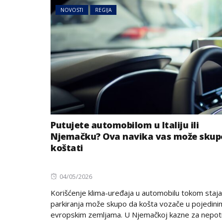
NOVOSTI
REGIJA
Putujete automobilom u Italiju ili
Njemačku? Ova navika vas može skup
koštati
Posted
04/05/2026
on
Korišćenje klima-uređaja u automobilu tokom stajanj
parkiranja može skupo da košta vozače u pojedini
evropskim zemljama. U Njemačkoj kazne za nepo