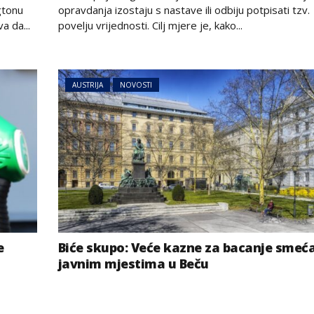
gtonu
opravdanja izostaju s nastave ili odbiju potpisati tzv.
a da...
povelju vrijednosti. Cilj mjere je, kako...
AUSTRIJA
NOVOSTI
e
Biće skupo: Veće kazne za bacanje smeć
javnim mjestima u Beču