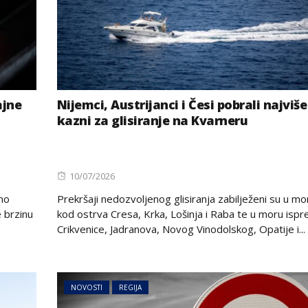
ajne
Nijemci, Austrijanci i Česi pobrali najviše
kazni za glisiranje na Kvarneru
Posted
10/07/2026
on
tno
Prekršaji nedozvoljenog glisiranja zabilježeni su u mo
 brzinu
kod ostrva Cresa, Krka, Lošinja i Raba te u moru ispr
Crikvenice, Jadranova, Novog Vinodolskog, Opatije i...
NOVOSTI
REGIJA