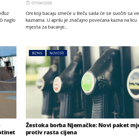
Posted
07/04/2026
on
međuz
Oni koji bacaju smeće u Beču sada će se suočiti sa v
ći naglo
kaznama. U aprilu je značajno povećana kazna na licu
mjesta za bacanje...
BIZNIS
NOVOSTI
e
Žestoka borba Njemačke: Novi paket mj
otinet
protiv rasta cijena