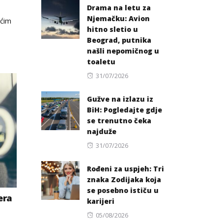
Drama na letu za
Njemačku: Avion
ećim
hitno sletio u
Beograd, putnika
našli nepomičnog u
toaletu
Posted
31/07/2026
on
Gužve na izlazu iz
BiH: Pogledajte gdje
se trenutno čeka
najduže
Posted
31/07/2026
on
Rođeni za uspjeh: Tri
znaka Zodijaka koja
se posebno ističu u
era
karijeri
Posted
05/08/2026