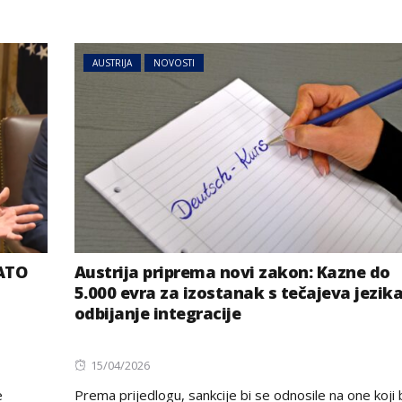
AUSTRIJA
NOVOSTI
NATO
Austrija priprema novi zakon: Kazne do
5.000 evra za izostanak s tečajeva jezika
odbijanje integracije
Posted
15/04/2026
on
e
Prema prijedlogu, sankcije bi se odnosile na one koji