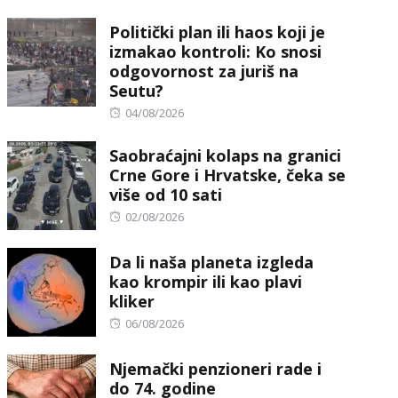
on
Politički plan ili haos koji je
izmakao kontroli: Ko snosi
odgovornost za juriš na
Seutu?
Posted
04/08/2026
on
Saobraćajni kolaps na granici
Crne Gore i Hrvatske, čeka se
više od 10 sati
Posted
02/08/2026
on
Da li naša planeta izgleda
kao krompir ili kao plavi
kliker
Posted
06/08/2026
on
Njemački penzioneri rade i
do 74. godine