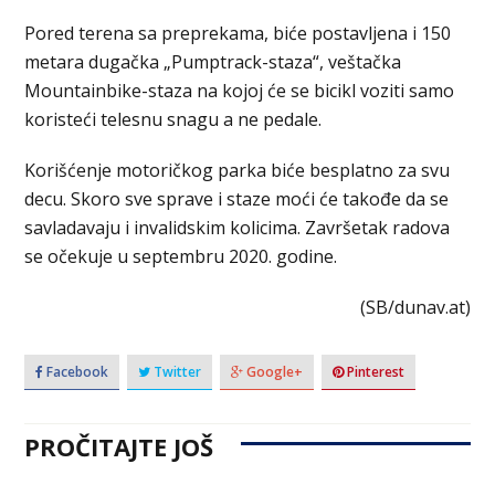
Pored terena sa preprekama, biće postavljena i 150
metara dugačka „Pumptrack-staza“, veštačka
Mountainbike-staza na kojoj će se bicikl voziti samo
koristeći telesnu snagu a ne pedale.
Korišćenje motoričkog parka biće besplatno za svu
decu. Skoro sve sprave i staze moći će takođe da se
savladavaju i invalidskim kolicima. Završetak radova
se očekuje u septembru 2020. godine.
(SB/dunav.at)
Facebook
Twitter
Google+
Pinterest
PROČITAJTE JOŠ