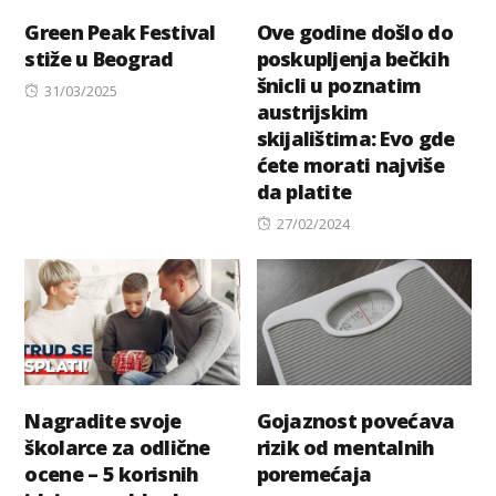
Green Peak Festival
Ove godine došlo do
stiže u Beograd
poskupljenja bečkih
šnicli u poznatim
Posted
31/03/2025
austrijskim
on
skijalištima: Evo gde
ćete morati najviše
da platite
Posted
27/02/2024
on
Nagradite svoje
Gojaznost povećava
školarce za odlične
rizik od mentalnih
ocene – 5 korisnih
poremećaja