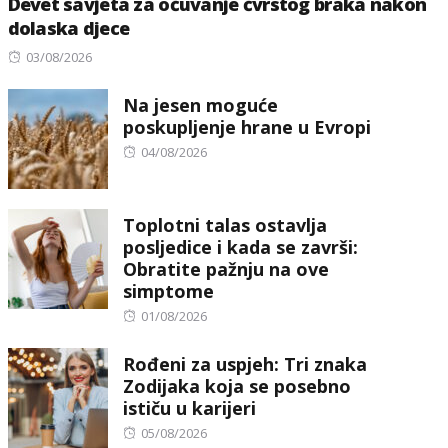
Devet savjeta za očuvanje čvrstog braka nakon
dolaska djece
Posted
03/08/2026
on
Na jesen moguće
poskupljenje hrane u Evropi
Posted
04/08/2026
on
Toplotni talas ostavlja
posljedice i kada se završi:
Obratite pažnju na ove
simptome
Posted
01/08/2026
on
Rođeni za uspjeh: Tri znaka
Zodijaka koja se posebno
ističu u karijeri
Posted
05/08/2026