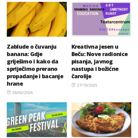
Zablude o čuvanju
Kreativna jesen u
banana: Gdje
Beču: Nove radionice
griješimo i kako da
pisanja, javnog
spriječimo prerano
nastupa i božićne
propadanje i bacanje
čarolije
hrane
Posted
27/10/2025
Posted
on
26/02/2026
on