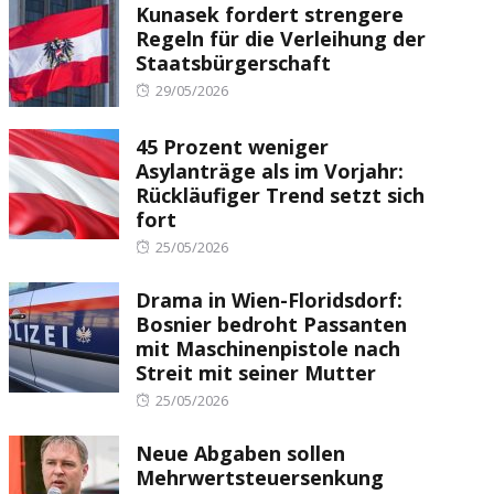
Kunasek fordert strengere
Regeln für die Verleihung der
Staatsbürgerschaft
Posted
29/05/2026
on
45 Prozent weniger
Asylanträge als im Vorjahr:
Rückläufiger Trend setzt sich
fort
Posted
25/05/2026
on
Drama in Wien-Floridsdorf:
Bosnier bedroht Passanten
mit Maschinenpistole nach
Streit mit seiner Mutter
Posted
25/05/2026
on
Neue Abgaben sollen
Mehrwertsteuersenkung