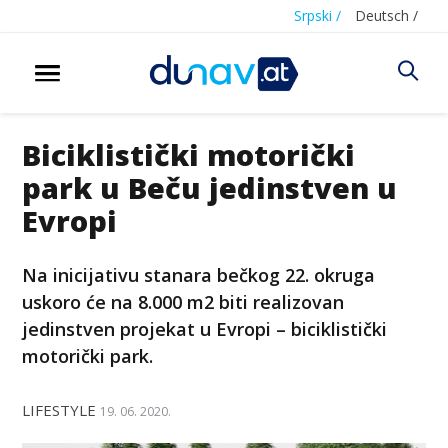
Srpski /
Deutsch /
Biciklistički motorički
park u Beču jedinstven u
Evropi
Na inicijativu stanara bečkog 22. okruga
uskoro će na 8.000 m2 biti realizovan
jedinstven projekat u Evropi – biciklistički
motorički park.
LIFESTYLE
19. 06. 2020.