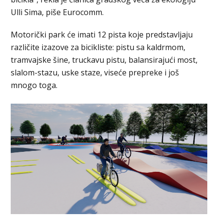
Ulli Sima, piše Eurocomm.
Motorički park će imati 12 pista koje predstavljaju
različite izazove za bicikliste: pistu sa kaldrmom,
tramvajske šine, truckavu pistu, balansirajući most,
slalom-stazu, uske staze, viseće prepreke i još
mnogo toga.