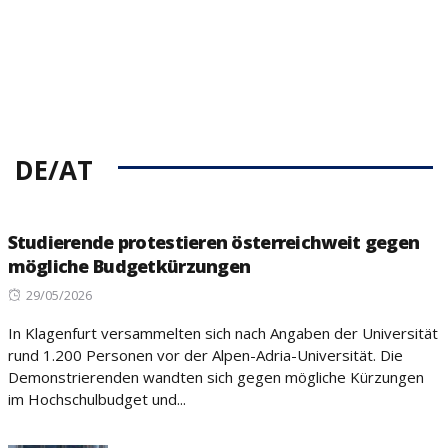
DE/AT
Studierende protestieren österreichweit gegen
mögliche Budgetkürzungen
Posted
29/05/2026
on
In Klagenfurt versammelten sich nach Angaben der Universität
rund 1.200 Personen vor der Alpen-Adria-Universität. Die
Demonstrierenden wandten sich gegen mögliche Kürzungen
im Hochschulbudget und...