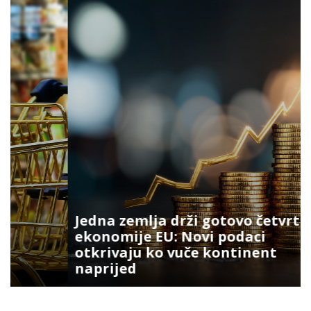
Jedna zemlja drži gotovo četvrtinu
ekonomije EU: Novi podaci
otkrivaju ko vuče kontinent
naprijed