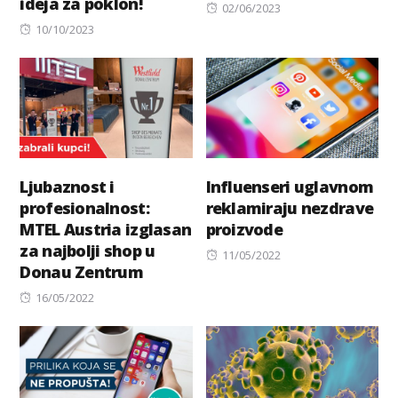
ideja za poklon!
Posted
02/06/2023
Posted
on
10/10/2023
on
Ljubaznost i
Influenseri uglavnom
profesionalnost:
reklamiraju nezdrave
MTEL Austria izglasan
proizvode
za najbolji shop u
Posted
11/05/2022
Donau Zentrum
on
Posted
16/05/2022
on