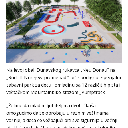
Na levoj obali Dunavskog rukavca „Neu Donau“ na
„Rudolf-Nurejew-promenadi“ biće podignut specijalni
zabavni park za decu i omladinu sa 12 različitih pista i
veštačkom Mountainbike-stazom „Pumptrack“.
„Želimo da mladim ljubiteljima dvotočkaša
omogućimo da se oprobaju u raznim veštinama
vožnje, a deca će vežbajući biti sve sigurnija u vožnji
bicikla“, rekla je članica gradskog veća za ekologiju