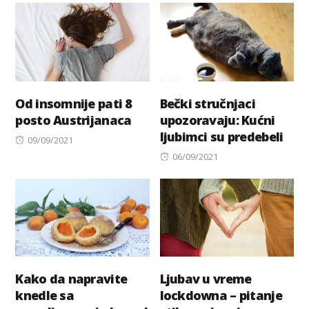
Od insomnije pati 8
Bečki stručnjaci
posto Austrijanaca
upozoravaju: Kućni
ljubimci su predebeli
Posted
09/09/2021
on
Posted
06/09/2021
on
Kako da napravite
Ljubav u vreme
knedle sa
lockdowna – pitanje