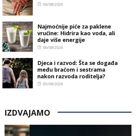
Posted
06/08/2026
on
Najmoćnije piće za paklene
vrućine: Hidrira kao voda, ali
daje više energije
Posted
06/08/2026
on
Djeca i razvod: Šta se događa
među braćom i sestrama
nakon razvoda roditelja?
Posted
05/08/2026
on
IZDVAJAMO