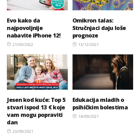
Evo kako da
Omikron talas:
najpovoljnije
Stručnjaci daju loše
nabavite iPhone 12!
prognoze
Posted
Posted
21/03/2022
13/12/2021
on
on
Jesen kod kuće: Top 5
Edukacija mladih o
stvari ispod 13 € koje
psihičkim bolestima
vam mogu popraviti
Posted
14/09/2021
dan
on
Posted
23/09/2021
on