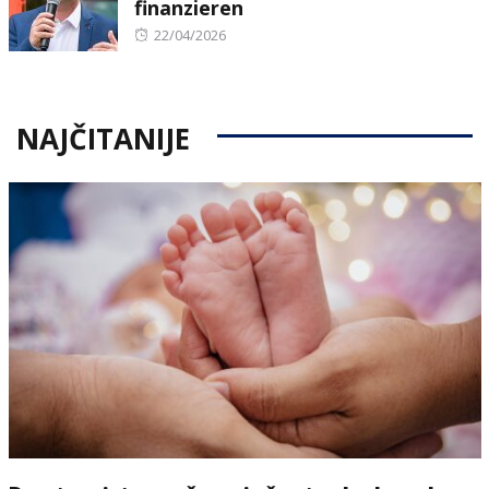
finanzieren
Posted
22/04/2026
on
NAJČITANIJE