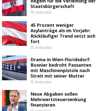
Regeln für die Verleihung der
Staatsbürgerschaft
Posted
29/05/2026
on
45 Prozent weniger
Asylanträge als im Vorjahr:
Rückläufiger Trend setzt sich
fort
Posted
25/05/2026
on
Drama in Wien-Floridsdorf:
Bosnier bedroht Passanten
mit Maschinenpistole nach
Streit mit seiner Mutter
Posted
25/05/2026
on
Neue Abgaben sollen
Mehrwertsteuersenkung
finanzieren
Posted