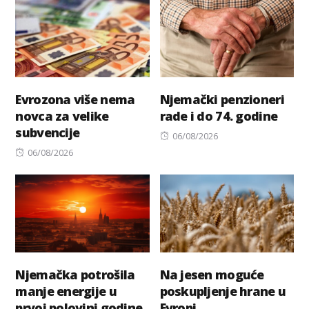
Evrozona više nema
Njemački penzioneri
novca za velike
rade i do 74. godine
subvencije
Posted
06/08/2026
Posted
on
06/08/2026
on
Njemačka potrošila
Na jesen moguće
manje energije u
poskupljenje hrane u
prvoj polovini godine,
Evropi