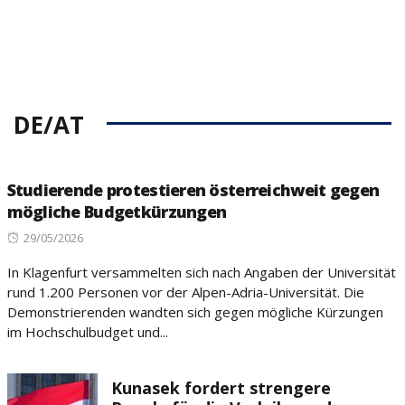
DE/AT
Studierende protestieren österreichweit gegen
mögliche Budgetkürzungen
Posted
29/05/2026
on
In Klagenfurt versammelten sich nach Angaben der Universität
rund 1.200 Personen vor der Alpen-Adria-Universität. Die
Demonstrierenden wandten sich gegen mögliche Kürzungen
im Hochschulbudget und...
Kunasek fordert strengere