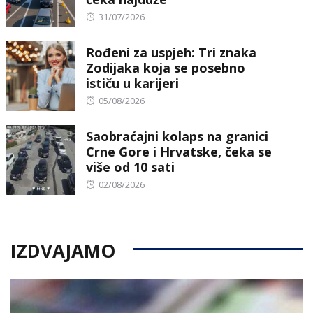
Posted
31/07/2026
on
Rođeni za uspjeh: Tri znaka
Zodijaka koja se posebno
ističu u karijeri
Posted
05/08/2026
on
Saobraćajni kolaps na granici
Crne Gore i Hrvatske, čeka se
više od 10 sati
Posted
02/08/2026
on
IZDVAJAMO