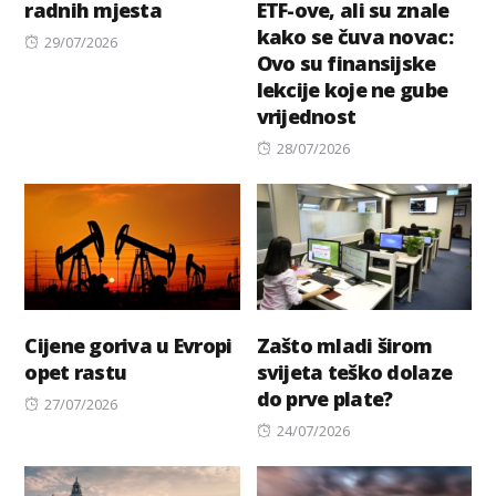
radnih mjesta
ETF-ove, ali su znale
kako se čuva novac:
Posted
29/07/2026
Ovo su finansijske
on
lekcije koje ne gube
vrijednost
Posted
28/07/2026
on
Cijene goriva u Evropi
Zašto mladi širom
opet rastu
svijeta teško dolaze
do prve plate?
Posted
27/07/2026
on
Posted
24/07/2026
on