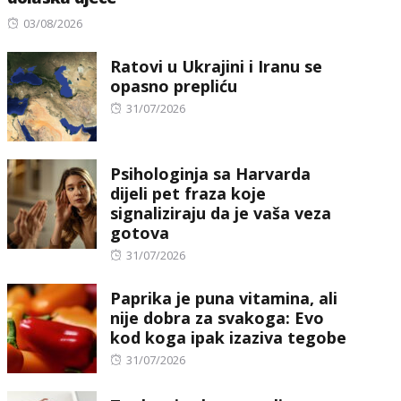
Posted
03/08/2026
on
Ratovi u Ukrajini i Iranu se
opasno prepliću
Posted
31/07/2026
on
Psihologinja sa Harvarda
dijeli pet fraza koje
signaliziraju da je vaša veza
gotova
Posted
31/07/2026
on
Paprika je puna vitamina, ali
nije dobra za svakoga: Evo
kod koga ipak izaziva tegobe
Posted
31/07/2026
on