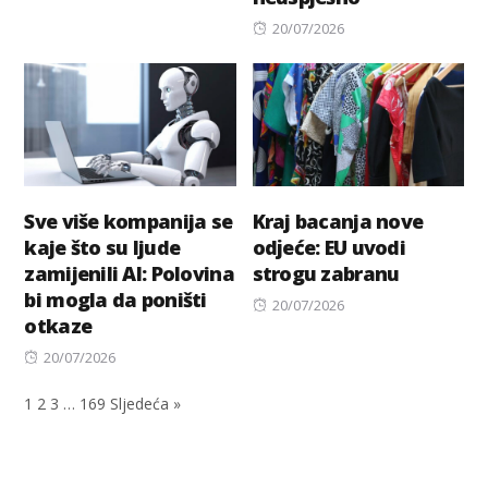
on
Posted
20/07/2026
on
Sve više kompanija se
Kraj bacanja nove
kaje što su ljude
odјeće: EU uvodi
zamijenili AI: Polovina
strogu zabranu
bi mogla da poništi
Posted
20/07/2026
otkaze
on
Posted
20/07/2026
on
1
2
3
…
169
Sljedeća »