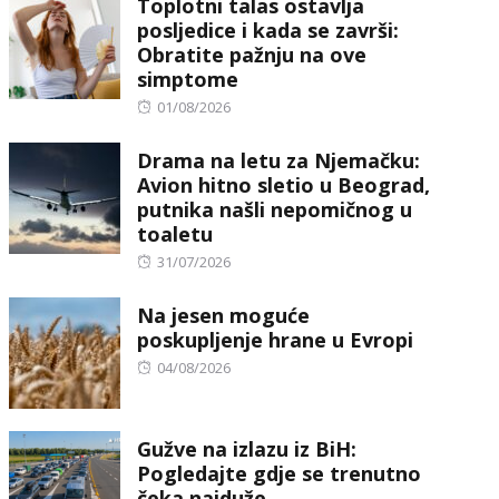
Toplotni talas ostavlja
posljedice i kada se završi:
Obratite pažnju na ove
simptome
Posted
01/08/2026
on
Drama na letu za Njemačku:
Avion hitno sletio u Beograd,
putnika našli nepomičnog u
toaletu
Posted
31/07/2026
on
Na jesen moguće
poskupljenje hrane u Evropi
Posted
04/08/2026
on
Gužve na izlazu iz BiH:
Pogledajte gdje se trenutno
čeka najduže