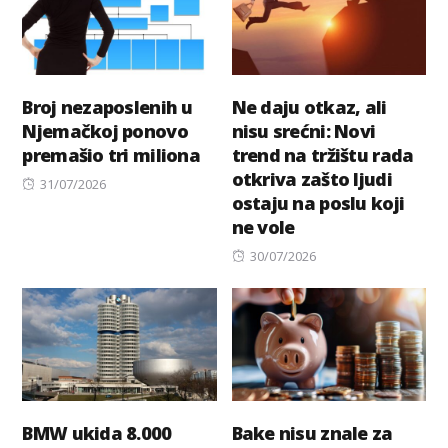
Broj nezaposlenih u
Ne daju otkaz, ali
Njemačkoj ponovo
nisu srećni: Novi
premašio tri miliona
trend na tržištu rada
otkriva zašto ljudi
Posted
31/07/2026
ostaju na poslu koji
on
ne vole
Posted
30/07/2026
on
BMW ukida 8.000
Bake nisu znale za