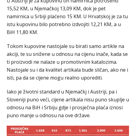
U Austriji je za kupovinu tih namirnica potrošeno
15,52 KM, u Njemačkoj 13,09 KM, dok je pet
namirnica u Srbiji plaćeno 15 KM. U Hrvatskoj je za tu
istu kupovinu bilo potrebno izdvojiti 12,21 KM, a u
BiH 11,80 KM.
Tokom kupovine nastojale su birati samo artikle na
akciji, te su snižene u odnosu na cijenu inače, kada se
ti proizvodi ne nalaze u promotivnim katalozima.
Nastojale su i da kvalitet artikala bude sličan, ako ne i
isti, pa da se cijene mogu realno uporediti.
Iako je životni standard u Njemačkj i Austriji, pa i
Sloveniji puno veći, cijene artikala nisu puno skuplje u
odnosu na BiH i Srbiju gdje i prosječna plaća iznosi
puno manje u odnosu na ove države.