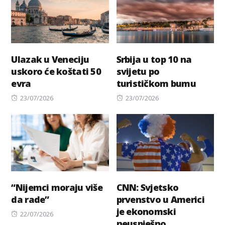
Ulazak u Veneciju
Srbija u top 10 na
uskoro će koštati 50
svijetu po
evra
turističkom bumu
Posted
Posted
23/07/2026
23/07/2026
on
on
“Nijemci moraju više
CNN: Svjetsko
da rade”
prvenstvo u Americi
je ekonomski
Posted
22/07/2026
neuspješno