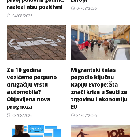
razlozi nisu pozitivni
Posted
04/08/2026
Posted
on
04/08/2026
on
Za 10 godina
Migrantski talas
vozićemo potpuno
pogodio ključnu
drugačiju vrstu
kapiju Evrope: Šta
automobila?
znači kriza u Seuti za
Objavljena nova
trgovinu i ekonomiju
prognoza
EU
Posted
Posted
03/08/2026
31/07/2026
on
on