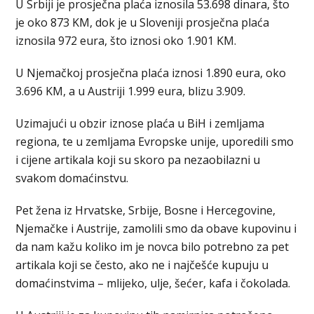
U Srbiji je prosječna plaća iznosila 53.698 dinara, što
je oko 873 KM, dok je u Sloveniji prosječna plaća
iznosila 972 eura, što iznosi oko 1.901 KM.
U Njemačkoj prosječna plaća iznosi 1.890 eura, oko
3.696 KM, a u Austriji 1.999 eura, blizu 3.909.
Uzimajući u obzir iznose plaća u BiH i zemljama
regiona, te u zemljama Evropske unije, uporedili smo
i cijene artikala koji su skoro pa nezaobilazni u
svakom domaćinstvu.
Pet žena iz Hrvatske, Srbije, Bosne i Hercegovine,
Njemačke i Austrije, zamolili smo da obave kupovinu i
da nam kažu koliko im je novca bilo potrebno za pet
artikala koji se često, ako ne i najčešće kupuju u
domaćinstvima – mlijeko, ulje, šećer, kafa i čokolada.