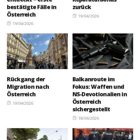
bestätigte Fälle in
zurück
Österreich
Posted
19/04/2026
Posted
on
19/04/2026
on
Rückgang der
Balkanroute im
Migration nach
Fokus: Waffen und
Österreich
NS-Devotionalien in
Österreich
Posted
19/04/2026
sichergestellt
on
Posted
18/04/2026
on