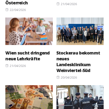
Österreich
Posted
21/04/2026
Posted
on
22/04/2026
on
Wien sucht dringend
Stockerau bekommt
neue Lehrkräfte
neues
Landesklinikum
Posted
21/04/2026
Weinviertel-Süd
on
Posted
20/04/2026
on