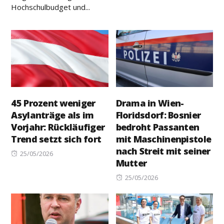
Hochschulbudget und...
45 Prozent weniger
Drama in Wien-
Asylanträge als im
Floridsdorf: Bosnier
Vorjahr: Rückläufiger
bedroht Passanten
Trend setzt sich fort
mit Maschinenpistole
nach Streit mit seiner
Posted
25/05/2026
Mutter
on
Posted
25/05/2026
on