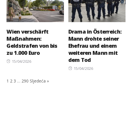
Wien verschärft
Drama in Österreich:
Maßnahmen:
Mann drohte seiner
Geldstrafen von bis
Ehefrau und einem
zu 1.000 Euro
weiteren Mann mit
dem Tod
Posted
15/04/2026
on
Posted
15/04/2026
on
1
2
3
…
290
Sljedeća »