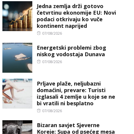
Jedna zemlja drži gotovo
četvrtinu ekonomije EU: Novi
podaci otkrivaju ko vuče
kontinent naprijed
Posted
07/08/2026
on
Energetski problemi zbog
niskog vodostaja Dunava
Posted
07/08/2026
on
Prljave plaže, neljubazni
domaćini, prevare: Turisti
izglasali 4 zemlje u koje se ne
bi vratili ni besplatno
Posted
07/08/2026
on
Bizaran savjet Sjeverne
Koreje: Supa od psećeg mesa