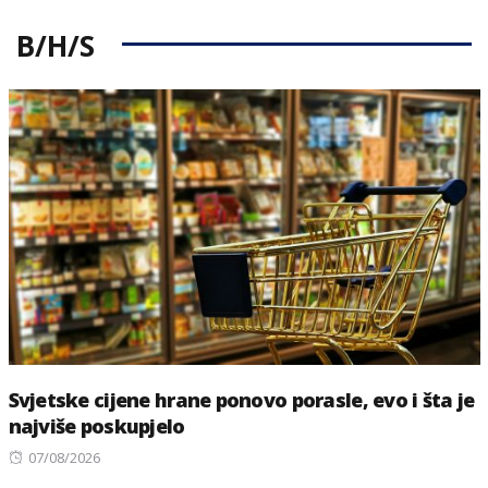
B/H/S
Svjetske cijene hrane ponovo porasle, evo i šta je
najviše poskupjelo
Posted
07/08/2026
on