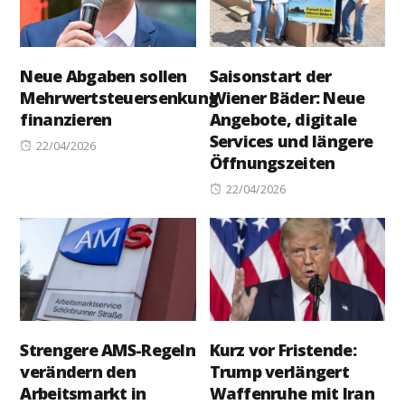
Neue Abgaben sollen
Saisonstart der
Mehrwertsteuersenkung
Wiener Bäder: Neue
finanzieren
Angebote, digitale
Services und längere
Posted
22/04/2026
Öffnungszeiten
on
Posted
22/04/2026
on
Strengere AMS-Regeln
Kurz vor Fristende:
verändern den
Trump verlängert
Arbeitsmarkt in
Waffenruhe mit Iran