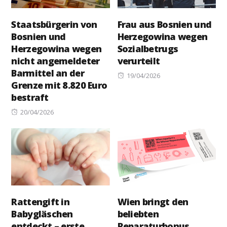
Staatsbürgerin von
Frau aus Bosnien und
Bosnien und
Herzegowina wegen
Herzegowina wegen
Sozialbetrugs
nicht angemeldeter
verurteilt
Barmittel an der
Posted
19/04/2026
Grenze mit 8.820 Euro
on
bestraft
Posted
20/04/2026
on
Rattengift in
Wien bringt den
Babygläschen
beliebten
entdeckt – erste
Reparaturbonus