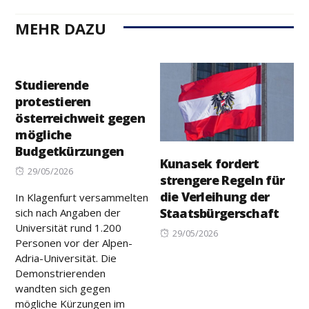
MEHR DAZU
Studierende
protestieren
österreichweit gegen
mögliche
Budgetkürzungen
Kunasek fordert
Posted
29/05/2026
strengere Regeln für
on
die Verleihung der
In Klagenfurt versammelten
Staatsbürgerschaft
sich nach Angaben der
Universität rund 1.200
Posted
29/05/2026
Personen vor der Alpen-
on
Adria-Universität. Die
Demonstrierenden
wandten sich gegen
mögliche Kürzungen im