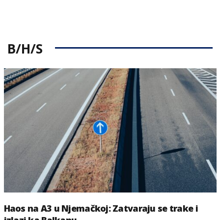
B/H/S
Haos na A3 u Njemačkoj: Zatvaraju se trake i