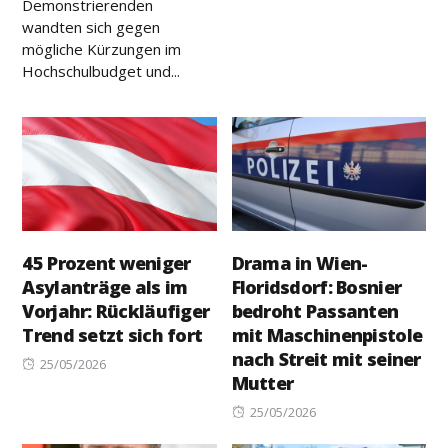
Demonstrierenden
wandten sich gegen
mögliche Kürzungen im
Hochschulbudget und...
45 Prozent weniger
Drama in Wien-
Asylanträge als im
Floridsdorf: Bosnier
Vorjahr: Rückläufiger
bedroht Passanten
Trend setzt sich fort
mit Maschinenpistole
nach Streit mit seiner
Posted
25/05/2026
Mutter
on
Posted
25/05/2026
on