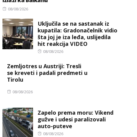
izlazi ka Balkanu
Posted
08/08/2026
on
Uključila se na sastanak iz
kupatila: Gradonačelnik vidio
šta joj je iza leđa, uslijedila
hit reakcija VIDEO
Posted
08/08/2026
on
Zemljotres u Austriji: Tresli
se kreveti i padali predmeti u
Tirolu
Posted
08/08/2026
on
Zapelo prema moru: Vikend
gužve i udesi paralizovali
auto-puteve
Posted
08/08/2026