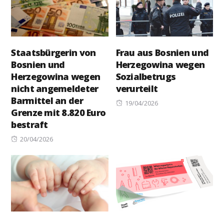
Staatsbürgerin von
Frau aus Bosnien und
Bosnien und
Herzegowina wegen
Herzegowina wegen
Sozialbetrugs
nicht angemeldeter
verurteilt
Barmittel an der
Posted
19/04/2026
Grenze mit 8.820 Euro
on
bestraft
Posted
20/04/2026
on