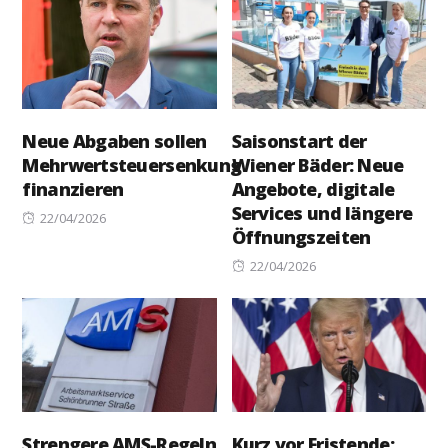
Neue Abgaben sollen
Saisonstart der
Mehrwertsteuersenkung
Wiener Bäder: Neue
finanzieren
Angebote, digitale
Services und längere
Posted
22/04/2026
Öffnungszeiten
on
Posted
22/04/2026
on
Strengere AMS-Regeln
Kurz vor Fristende: