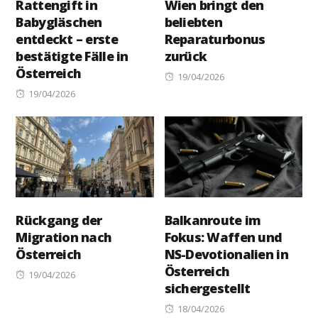
Rattengift in
Wien bringt den
Babygläschen
beliebten
entdeckt – erste
Reparaturbonus
bestätigte Fälle in
zurück
Österreich
Posted
19/04/2026
Posted
on
19/04/2026
on
Rückgang der
Balkanroute im
Migration nach
Fokus: Waffen und
Österreich
NS-Devotionalien in
Österreich
Posted
19/04/2026
sichergestellt
on
Posted
18/04/2026