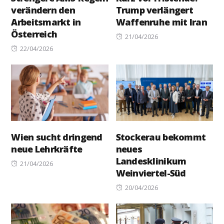
verändern den
Trump verlängert
Arbeitsmarkt in
Waffenruhe mit Iran
Österreich
Posted
21/04/2026
Posted
on
22/04/2026
on
Wien sucht dringend
Stockerau bekommt
neue Lehrkräfte
neues
Landesklinikum
Posted
21/04/2026
Weinviertel-Süd
on
Posted
20/04/2026
on