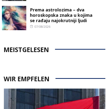
on
Prema astrolozima – dva
horoskopska znaka u kojima
se rađaju najokrutniji ljudi
Posted
07/08/2026
on
MEISTGELESEN
WIR EMPFELEN