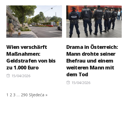
on
Wien verschärft
Drama in Österreich:
Maßnahmen:
Mann drohte seiner
Geldstrafen von bis
Ehefrau und einem
zu 1.000 Euro
weiteren Mann mit
dem Tod
Posted
15/04/2026
on
Posted
15/04/2026
on
1
2
3
…
290
Sljedeća »