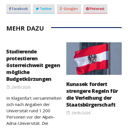
Facebook
Twitter
Google+
Pinterest
MEHR DAZU
Studierende
protestieren
österreichweit gegen
mögliche
Budgetkürzungen
Kunasek fordert
Posted
29/05/2026
strengere Regeln für
on
die Verleihung der
In Klagenfurt versammelten
Staatsbürgerschaft
sich nach Angaben der
Universität rund 1.200
Posted
29/05/2026
Personen vor der Alpen-
on
Adria-Universität. Die