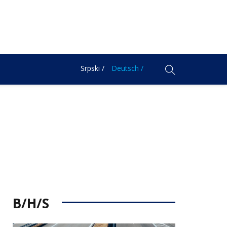
Srpski /
Deutsch /
B/H/S