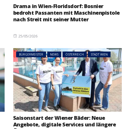
Drama in Wien-Floridsdorf: Bosnier
bedroht Passanten mit Maschinenpistole
nach Streit mit seiner Mutter
Posted
25/05/2026
on
BÜRGERMEISTER
NEWS
ÖSTERREICH
STADT WIEN
Saisonstart der Wiener Bäder: Neue
Angebote, digitale Services und längere