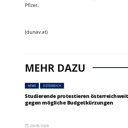
Pfizer.
(dunav.at)
MEHR DAZU
NEWS
ÖSTERREICH
Studierende protestieren österreichwei
gegen mögliche Budgetkürzungen
Posted
29/05/2026