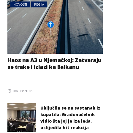
NOVOSTI
REGIJA
Haos na A3 u Njemačkoj: Zatvaraju
se trake i izlazi ka Balkanu
Posted
08/08/2026
on
Uključila se na sastanak iz
kupatila: Gradonačelnik
vidio šta joj je iza leđa,
uslijedila hit reakcija