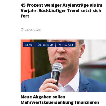
45 Prozent weniger Asylanträge als im
Vorjahr: Rückläufiger Trend setzt sich
fort
Posted
25/05/2026
on
NEWS
ÖSTERREICH
WIRTSCHAFT
Neue Abgaben sollen
Mehrwertsteuersenkung finanzieren