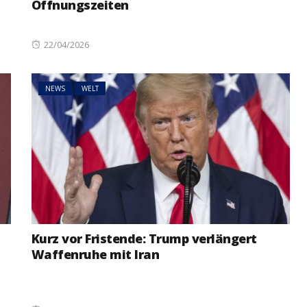
Öffnungszeiten
Posted
22/04/2026
on
NEWS
WELT
Kurz vor Fristende: Trump verlängert
Waffenruhe mit Iran