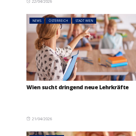
Posted
22/04/2026
on
NEWS
ÖSTERREICH
STADT WIEN
Wien sucht dringend neue Lehrkräfte
Posted
21/04/2026
on