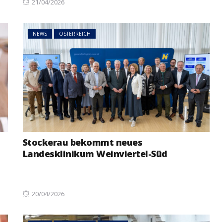
Posted
21/04/2026
on
NEWS
ÖSTERREICH
Stockerau bekommt neues
Landesklinikum Weinviertel-Süd
Posted
20/04/2026
on