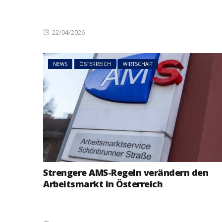
Posted
22/04/2026
on
NEWS
ÖSTERREICH
WIRTSCHAFT
Strengere AMS-Regeln verändern den
Arbeitsmarkt in Österreich