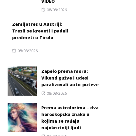
VIDEO
Posted
08/08/2026
on
Zemljotres u Austriji:
Tresli se kreveti i padali
predmeti u Tirolu
Posted
08/08/2026
on
Zapelo prema moru:
Vikend gužve i udesi
paralizovali auto-puteve
Posted
08/08/2026
on
Prema astrolozima – dva
horoskopska znaka u
kojima se rađaju
najokrutniji ljudi
Posted