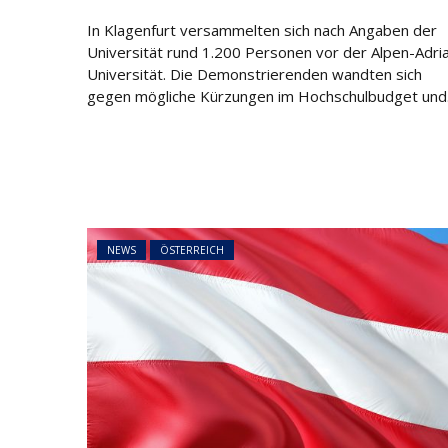
on
In Klagenfurt versammelten sich nach Angaben der
Universität rund 1.200 Personen vor der Alpen-Adri
Universität. Die Demonstrierenden wandten sich
gegen mögliche Kürzungen im Hochschulbudget und.
NEWS
ÖSTERREICH
45 Prozent weni
Asylanträge als 
Rückläufiger Tre
sich fort
NEWS
ÖSTERREICH