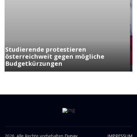
Kunasek fordert strengere Regeln
für die Verleihung der
Staatsbürgerschaft
2026. Alle Rechte vorbehalten
Dunav.
IMPRESSUM