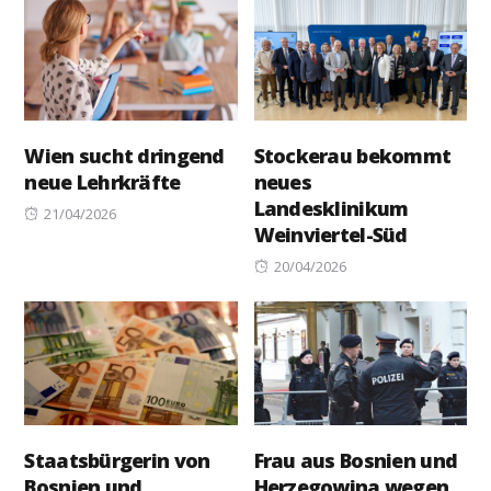
Wien sucht dringend
Stockerau bekommt
neue Lehrkräfte
neues
Landesklinikum
Posted
21/04/2026
Weinviertel-Süd
on
Posted
20/04/2026
on
Staatsbürgerin von
Frau aus Bosnien und
Bosnien und
Herzegowina wegen