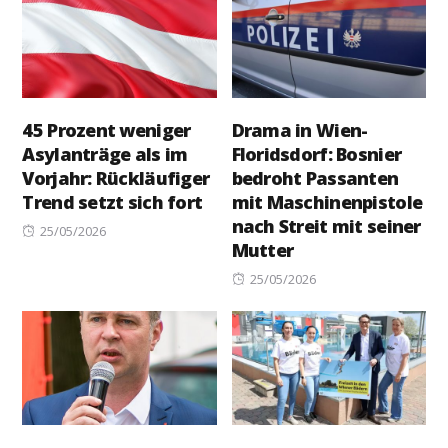
45 Prozent weniger
Drama in Wien-
Asylanträge als im
Floridsdorf: Bosnier
Vorjahr: Rückläufiger
bedroht Passanten
Trend setzt sich fort
mit Maschinenpistole
nach Streit mit seiner
Posted
25/05/2026
Mutter
on
Posted
25/05/2026
on