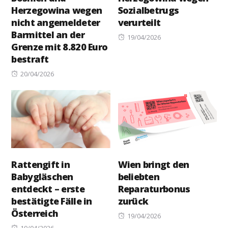
Herzegowina wegen
Sozialbetrugs
nicht angemeldeter
verurteilt
Barmittel an der
Posted
19/04/2026
Grenze mit 8.820 Euro
on
bestraft
Posted
20/04/2026
on
Rattengift in
Wien bringt den
Babygläschen
beliebten
entdeckt – erste
Reparaturbonus
bestätigte Fälle in
zurück
Österreich
Posted
19/04/2026
Posted
on
19/04/2026