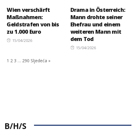
Wien verschärft
Drama in Österreich:
Maßnahmen:
Mann drohte seiner
Geldstrafen von bis
Ehefrau und einem
zu 1.000 Euro
weiteren Mann mit
dem Tod
Posted
15/04/2026
on
Posted
15/04/2026
on
1
2
3
…
290
Sljedeća »
B/H/S