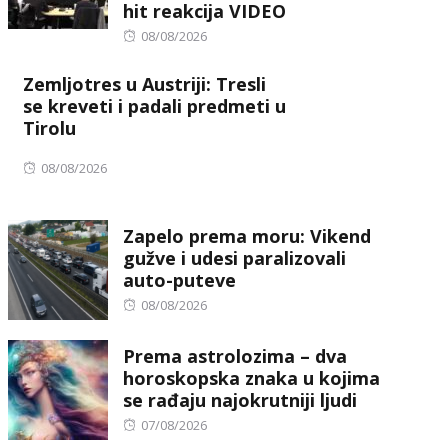
hit reakcija VIDEO
Posted
08/08/2026
on
Zemljotres u Austriji: Tresli
se kreveti i padali predmeti u
Tirolu
Posted
08/08/2026
on
Zapelo prema moru: Vikend
gužve i udesi paralizovali
auto-puteve
Posted
08/08/2026
on
Prema astrolozima – dva
horoskopska znaka u kojima
se rađaju najokrutniji ljudi
Posted
07/08/2026
on