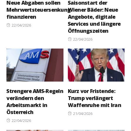
Neue Abgaben sollen
Saisonstart der
Mehrwertsteuersenkung
Wiener Bäder: Neue
finanzieren
Angebote, digitale
Services und längere
Posted
22/04/2026
Öffnungszeiten
on
Posted
22/04/2026
on
Strengere AMS-Regeln
Kurz vor Fristende:
verändern den
Trump verlängert
Arbeitsmarkt in
Waffenruhe mit Iran
Österreich
Posted
21/04/2026
Posted
on
22/04/2026
on