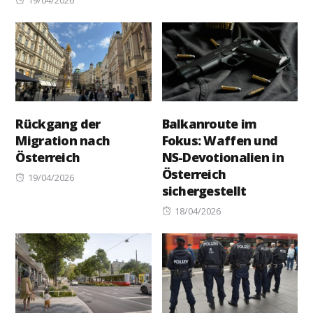
on
Rückgang der
Balkanroute im
Migration nach
Fokus: Waffen und
Österreich
NS-Devotionalien in
Österreich
Posted
19/04/2026
sichergestellt
on
Posted
18/04/2026
on