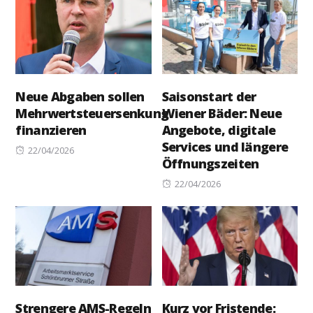
Neue Abgaben sollen
Saisonstart der
Mehrwertsteuersenkung
Wiener Bäder: Neue
finanzieren
Angebote, digitale
Services und längere
Posted
22/04/2026
Öffnungszeiten
on
Posted
22/04/2026
on
Strengere AMS-Regeln
Kurz vor Fristende: