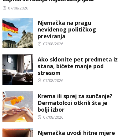
Posted
07/08/2026
on
Njemačka na pragu
neviđenog političkog
previranja
Posted
07/08/2026
on
Ako sklonite pet predmeta iz
stana, bićete manje pod
stresom
Posted
07/08/2026
on
Krema ili sprej za sunčanje?
Dermatolozi otkrili šta je
bolji izbor
Posted
07/08/2026
on
Njemačka uvodi hitne mjere