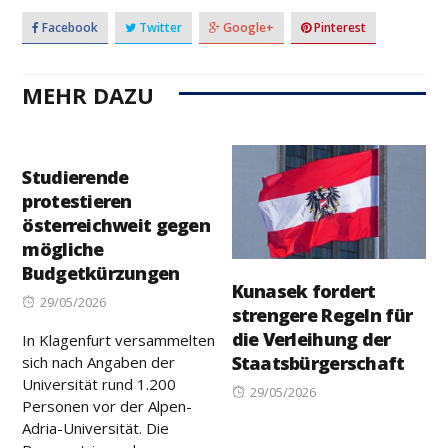
Facebook
Twitter
Google+
Pinterest
MEHR DAZU
Studierende
protestieren
österreichweit gegen
mögliche
Budgetkürzungen
Kunasek fordert
Posted
29/05/2026
strengere Regeln für
on
die Verleihung der
In Klagenfurt versammelten
Staatsbürgerschaft
sich nach Angaben der
Universität rund 1.200
Posted
29/05/2026
Personen vor der Alpen-
on
Adria-Universität. Die