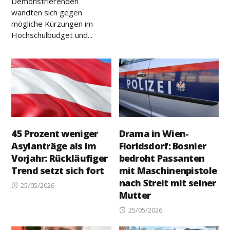
Demonstrierenden
wandten sich gegen
mögliche Kürzungen im
Hochschulbudget und...
45 Prozent weniger
Drama in Wien-
Asylanträge als im
Floridsdorf: Bosnier
Vorjahr: Rückläufiger
bedroht Passanten
Trend setzt sich fort
mit Maschinenpistole
nach Streit mit seiner
Posted
25/05/2026
Mutter
on
Posted
25/05/2026
on