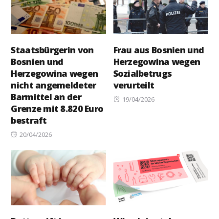
Staatsbürgerin von
Frau aus Bosnien und
Bosnien und
Herzegowina wegen
Herzegowina wegen
Sozialbetrugs
nicht angemeldeter
verurteilt
Barmittel an der
Posted
19/04/2026
Grenze mit 8.820 Euro
on
bestraft
Posted
20/04/2026
on