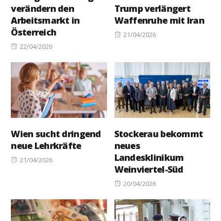
verändern den
Trump verlängert
Arbeitsmarkt in
Waffenruhe mit Iran
Österreich
Posted
21/04/2026
Posted
on
22/04/2026
on
Wien sucht dringend
Stockerau bekommt
neue Lehrkräfte
neues
Landesklinikum
Posted
21/04/2026
Weinviertel-Süd
on
Posted
20/04/2026
on