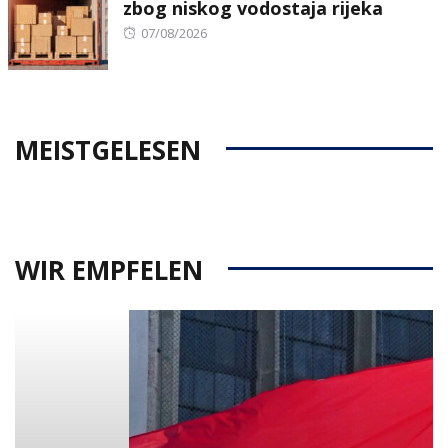
zbog niskog vodostaja rijeka
Posted
07/08/2026
on
MEISTGELESEN
WIR EMPFELEN