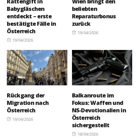
Rattengift in
Wien bringt den
Babygläschen
beliebten
entdeckt – erste
Reparaturbonus
bestätigte Fälle in
zurück
Österreich
Posted
19/04/2026
Posted
on
19/04/2026
on
Rückgang der
Balkanroute im
Migration nach
Fokus: Waffen und
Österreich
NS-Devotionalien in
Österreich
Posted
19/04/2026
sichergestellt
on
Posted
18/04/2026