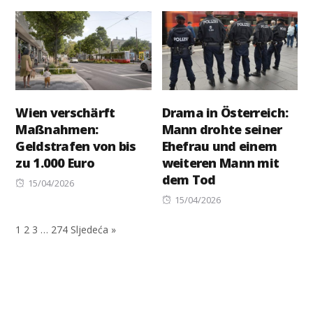
on
Wien verschärft
Drama in Österreich:
Maßnahmen:
Mann drohte seiner
Geldstrafen von bis
Ehefrau und einem
zu 1.000 Euro
weiteren Mann mit
dem Tod
Posted
15/04/2026
on
Posted
15/04/2026
on
1
2
3
…
274
Sljedeća »