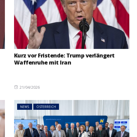
Kurz vor Fristende: Trump verlängert
Waffenruhe mit Iran
Posted
21/04/2026
on
NEWS
ÖSTERREICH