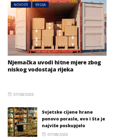
NOVOSTI
REGIJA
Njemačka uvodi hitne mjere zbog
niskog vodostaja rijeka
Posted
07/08/2026
on
Svjetske cijene hrane
ponovo porasle, evo i šta je
najviše poskupjelo
Posted
07/08/2026