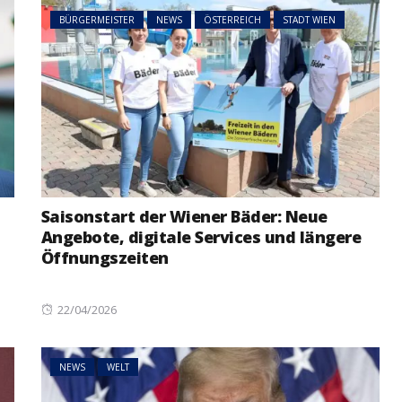
BÜRGERMEISTER
NEWS
ÖSTERREICH
STADT WIEN
Saisonstart der Wiener Bäder: Neue
Angebote, digitale Services und längere
Öffnungszeiten
Posted
22/04/2026
on
NEWS
WELT