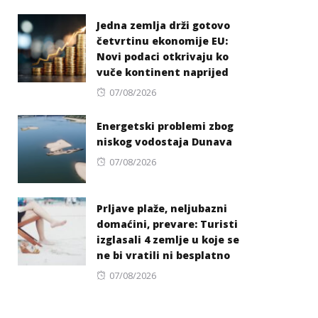
on
Jedna zemlja drži gotovo
četvrtinu ekonomije EU:
Novi podaci otkrivaju ko
vuče kontinent naprijed
Posted
07/08/2026
on
Energetski problemi zbog
niskog vodostaja Dunava
Posted
07/08/2026
on
Prljave plaže, neljubazni
domaćini, prevare: Turisti
izglasali 4 zemlje u koje se
ne bi vratili ni besplatno
Posted
07/08/2026
on