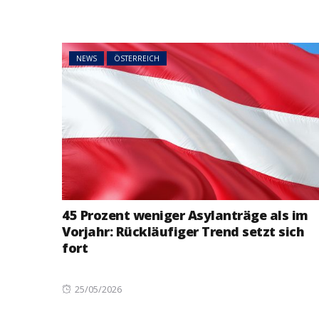
NEWS
ÖSTERREICH
45 Prozent weniger Asylanträge als im
Vorjahr: Rückläufiger Trend setzt sich
fort
Posted
25/05/2026
on