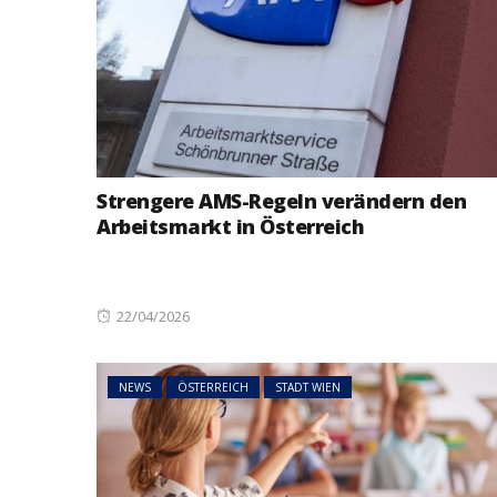
Strengere AMS-Regeln verändern den
Arbeitsmarkt in Österreich
Posted
22/04/2026
on
NEWS
ÖSTERREICH
STADT WIEN