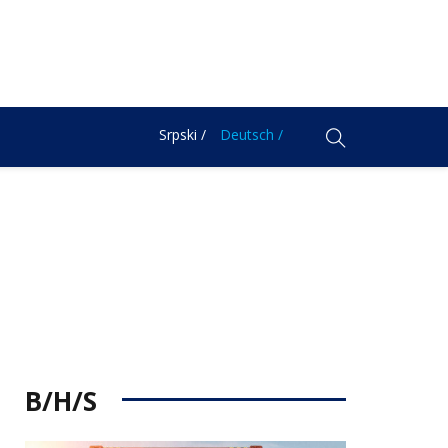
Srpski /
Deutsch /
B/H/S