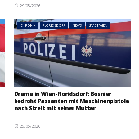
Posted
29/05/2026
on
CHRONIK
FLORIDSDORF
NEWS
STADT WIEN
Drama in Wien-Floridsdorf: Bosnier
bedroht Passanten mit Maschinenpistole
nach Streit mit seiner Mutter
Posted
25/05/2026
on