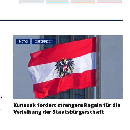
NEWS
ÖSTERREICH
ger
im Vorjahr:
Studierende protestieren
nd setzt
österreichweit gegen
NEWS
ÖSTERREICH
mögliche Budgetkürzungen
t
a-
Kunasek fordert strengere Regeln für die
..
Verleihung der Staatsbürgerschaft