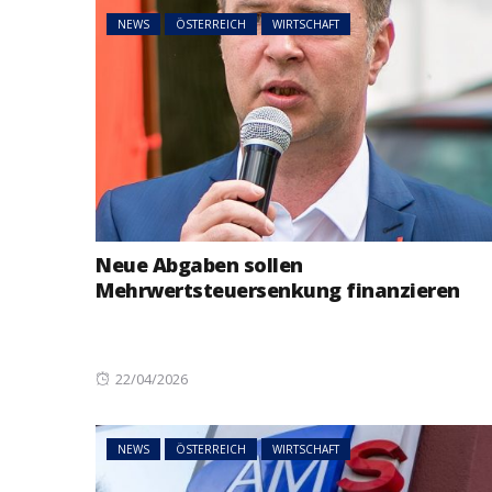
NEWS
ÖSTERREICH
WIRTSCHAFT
Neue Abgaben sollen
Mehrwertsteuersenkung finanzieren
Posted
22/04/2026
on
NEWS
ÖSTERREICH
WIRTSCHAFT