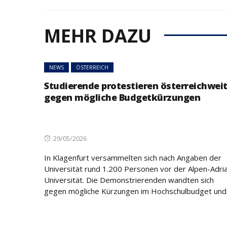
MEHR DAZU
NEWS
ÖSTERREICH
45 Prozent weni
Asylanträge als 
NEWS
ÖSTERREICH
Rückläufiger Tre
sich fort
Studierende protestieren österreichwei
gegen mögliche Budgetkürzungen
Posted
29/05/2026
on
In Klagenfurt versammelten sich nach Angaben der
Universität rund 1.200 Personen vor der Alpen-Adri
Universität. Die Demonstrierenden wandten sich
gegen mögliche Kürzungen im Hochschulbudget und.