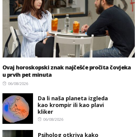
Ovaj horoskopski znak najčešće pročita čovjeka
u prvih pet minuta
Posted
06/08/2026
on
Da li naša planeta izgleda
kao krompir ili kao plavi
kliker
Posted
06/08/2026
on
Psiholog otkriva kako