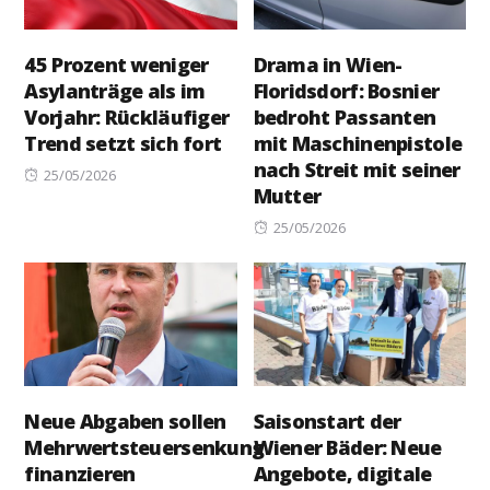
45 Prozent weniger
Drama in Wien-
Asylanträge als im
Floridsdorf: Bosnier
Vorjahr: Rückläufiger
bedroht Passanten
Trend setzt sich fort
mit Maschinenpistole
nach Streit mit seiner
Posted
25/05/2026
Mutter
on
Posted
25/05/2026
on
Neue Abgaben sollen
Saisonstart der
Mehrwertsteuersenkung
Wiener Bäder: Neue
finanzieren
Angebote, digitale