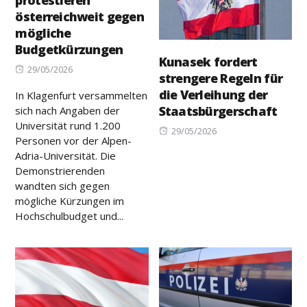
protestieren
österreichweit gegen
mögliche
Budgetkürzungen
Kunasek fordert
Posted
29/05/2026
strengere Regeln für
on
die Verleihung der
In Klagenfurt versammelten
Staatsbürgerschaft
sich nach Angaben der
Universität rund 1.200
Posted
29/05/2026
Personen vor der Alpen-
on
Adria-Universität. Die
Demonstrierenden
wandten sich gegen
mögliche Kürzungen im
Hochschulbudget und...