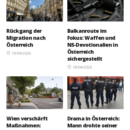
Rückgang der
Balkanroute im
Migration nach
Fokus: Waffen und
Österreich
NS-Devotionalien in
Österreich
Posted
19/04/2026
sichergestellt
on
Posted
18/04/2026
on
Wien verschärft
Drama in Österreich:
Maßnahmen:
Mann drohte seiner