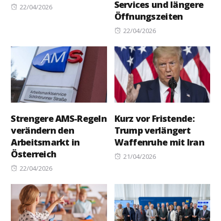
Services und längere
Posted
22/04/2026
Öffnungszeiten
on
Posted
22/04/2026
on
Strengere AMS-Regeln
Kurz vor Fristende:
verändern den
Trump verlängert
Arbeitsmarkt in
Waffenruhe mit Iran
Österreich
Posted
21/04/2026
Posted
on
22/04/2026
on