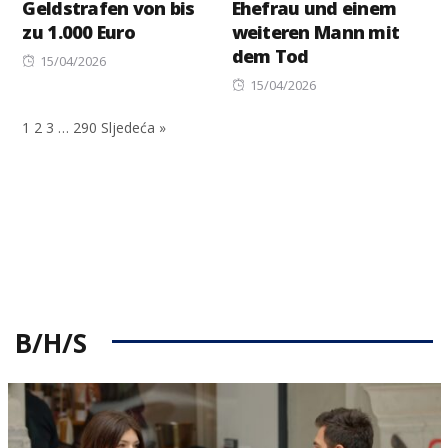
Geldstrafen von bis
Ehefrau und einem
zu 1.000 Euro
weiteren Mann mit
dem Tod
Posted
15/04/2026
on
Posted
15/04/2026
on
1
2
3
…
290
Sljedeća »
B/H/S