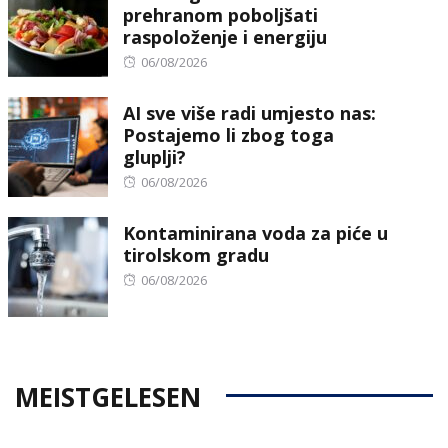
prehranom poboljšati
raspoloženje i energiju
Posted
06/08/2026
on
AI sve više radi umjesto nas:
Postajemo li zbog toga
gluplji?
Posted
06/08/2026
on
Kontaminirana voda za piće u
tirolskom gradu
Posted
06/08/2026
on
MEISTGELESEN