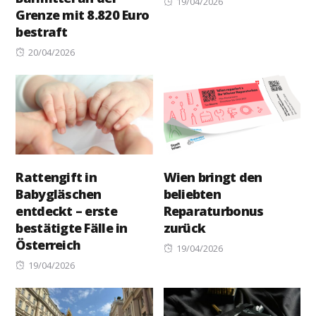
Posted
19/04/2026
Grenze mit 8.820 Euro
on
bestraft
Posted
20/04/2026
on
Rattengift in
Wien bringt den
Babygläschen
beliebten
entdeckt – erste
Reparaturbonus
bestätigte Fälle in
zurück
Österreich
Posted
19/04/2026
Posted
on
19/04/2026
on