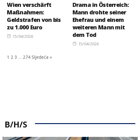
Wien verschärft
Drama in Österreich:
Maßnahmen:
Mann drohte seiner
Geldstrafen von bis
Ehefrau und einem
zu 1.000 Euro
weiteren Mann mit
dem Tod
Posted
15/04/2026
on
Posted
15/04/2026
on
1
2
3
…
274
Sljedeća »
B/H/S