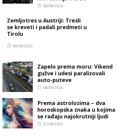
Posted
08/08/2026
on
Zemljotres u Austriji: Tresli
se kreveti i padali predmeti u
Tirolu
Posted
08/08/2026
on
Zapelo prema moru: Vikend
gužve i udesi paralizovali
auto-puteve
Posted
08/08/2026
on
Prema astrolozima – dva
horoskopska znaka u kojima
se rađaju najokrutniji ljudi
Posted
07/08/2026
on