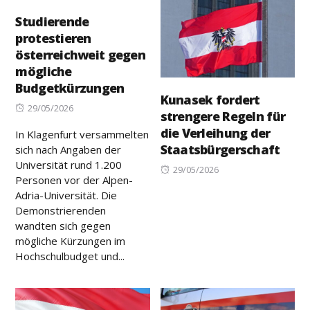
Studierende
protestieren
österreichweit gegen
mögliche
Budgetkürzungen
Kunasek fordert
Posted
29/05/2026
strengere Regeln für
on
die Verleihung der
In Klagenfurt versammelten
Staatsbürgerschaft
sich nach Angaben der
Universität rund 1.200
Posted
29/05/2026
Personen vor der Alpen-
on
Adria-Universität. Die
Demonstrierenden
wandten sich gegen
mögliche Kürzungen im
Hochschulbudget und...