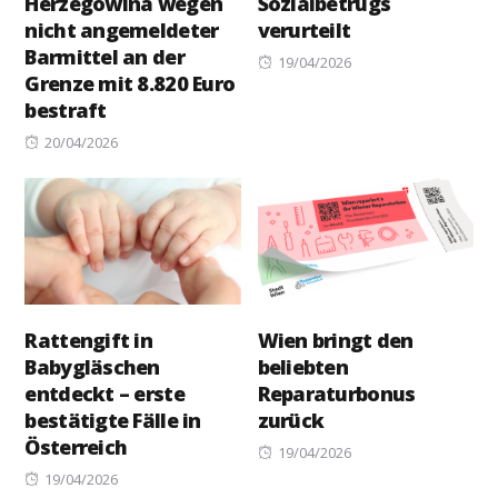
Herzegowina wegen
Sozialbetrugs
nicht angemeldeter
verurteilt
Barmittel an der
Posted
19/04/2026
Grenze mit 8.820 Euro
on
bestraft
Posted
20/04/2026
on
Rattengift in
Wien bringt den
Babygläschen
beliebten
entdeckt – erste
Reparaturbonus
bestätigte Fälle in
zurück
Österreich
Posted
19/04/2026
Posted
on
19/04/2026