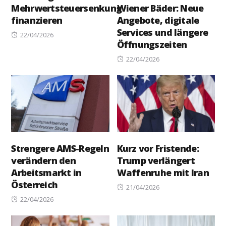
Mehrwertsteuersenkung
Wiener Bäder: Neue
finanzieren
Angebote, digitale
Services und längere
Posted
22/04/2026
Öffnungszeiten
on
Posted
22/04/2026
on
Strengere AMS-Regeln
Kurz vor Fristende:
verändern den
Trump verlängert
Arbeitsmarkt in
Waffenruhe mit Iran
Österreich
Posted
21/04/2026
Posted
on
22/04/2026
on