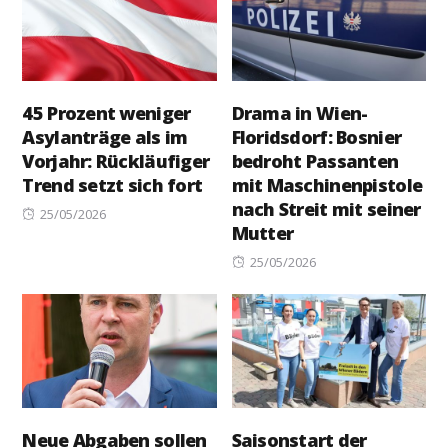
45 Prozent weniger
Drama in Wien-
Asylanträge als im
Floridsdorf: Bosnier
Vorjahr: Rückläufiger
bedroht Passanten
Trend setzt sich fort
mit Maschinenpistole
nach Streit mit seiner
Posted
25/05/2026
Mutter
on
Posted
25/05/2026
on
Neue Abgaben sollen
Saisonstart der