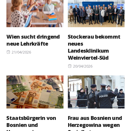
Wien sucht dringend
Stockerau bekommt
neue Lehrkräfte
neues
Landesklinikum
Posted
21/04/2026
Weinviertel-Süd
on
Posted
20/04/2026
on
Staatsbürgerin von
Frau aus Bosnien und
Bosnien und
Herzegowina wegen