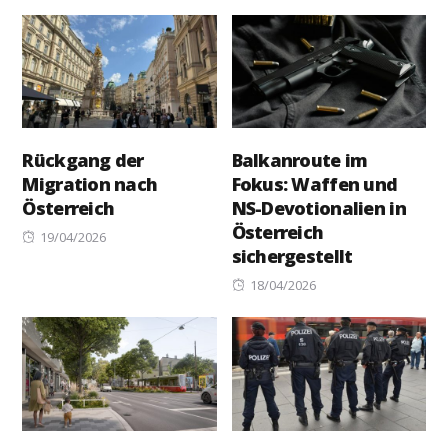
on
Rückgang der
Balkanroute im
Migration nach
Fokus: Waffen und
Österreich
NS-Devotionalien in
Österreich
Posted
19/04/2026
sichergestellt
on
Posted
18/04/2026
on