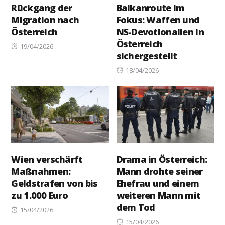
Rückgang der
Balkanroute im
Migration nach
Fokus: Waffen und
Österreich
NS-Devotionalien in
Österreich
Posted
19/04/2026
sichergestellt
on
Posted
18/04/2026
on
Wien verschärft
Drama in Österreich:
Maßnahmen:
Mann drohte seiner
Geldstrafen von bis
Ehefrau und einem
zu 1.000 Euro
weiteren Mann mit
dem Tod
Posted
15/04/2026
on
Posted
15/04/2026