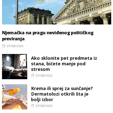
Njemačka na pragu neviđenog političkog
previranja
Posted
07/08/2026
on
Ako sklonite pet predmeta iz
stana, bićete manje pod
stresom
Posted
07/08/2026
on
Krema ili sprej za sunčanje?
Dermatolozi otkrili šta je
bolji izbor
Posted
07/08/2026
on