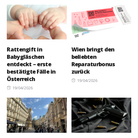
on
Rattengift in
Wien bringt den
Babygläschen
beliebten
entdeckt – erste
Reparaturbonus
bestätigte Fälle in
zurück
Österreich
Posted
19/04/2026
Posted
on
19/04/2026
on