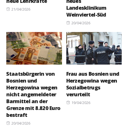
neue Lehrkräfte
neues
Landesklinikum
Posted
21/04/2026
Weinviertel-Süd
on
Posted
20/04/2026
on
Staatsbürgerin von
Frau aus Bosnien und
Bosnien und
Herzegowina wegen
Herzegowina wegen
Sozialbetrugs
nicht angemeldeter
verurteilt
Barmittel an der
Posted
19/04/2026
Grenze mit 8.820 Euro
on
bestraft
Posted
20/04/2026