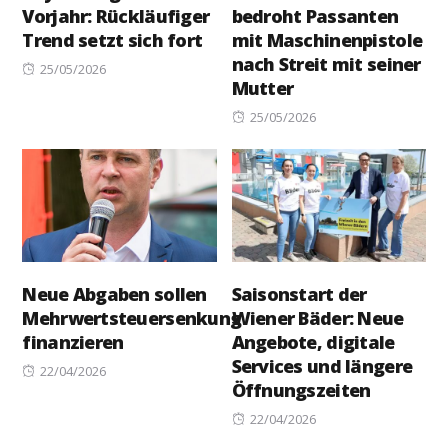
Vorjahr: Rückläufiger
bedroht Passanten
Trend setzt sich fort
mit Maschinenpistole
nach Streit mit seiner
Posted
25/05/2026
Mutter
on
Posted
25/05/2026
on
Neue Abgaben sollen
Saisonstart der
Mehrwertsteuersenkung
Wiener Bäder: Neue
finanzieren
Angebote, digitale
Services und längere
Posted
22/04/2026
Öffnungszeiten
on
Posted
22/04/2026
on