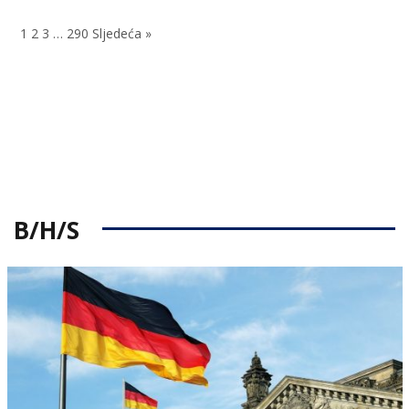
on
1
2
3
…
290
Sljedeća »
B/H/S