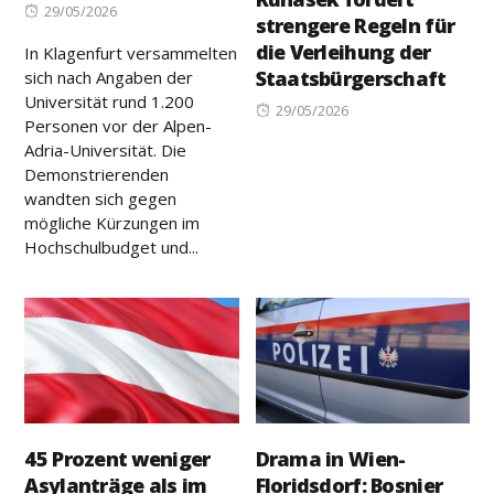
Posted
29/05/2026
strengere Regeln für
on
die Verleihung der
In Klagenfurt versammelten
Staatsbürgerschaft
sich nach Angaben der
Universität rund 1.200
Posted
29/05/2026
Personen vor der Alpen-
on
Adria-Universität. Die
Demonstrierenden
wandten sich gegen
mögliche Kürzungen im
Hochschulbudget und...
45 Prozent weniger
Drama in Wien-
Asylanträge als im
Floridsdorf: Bosnier