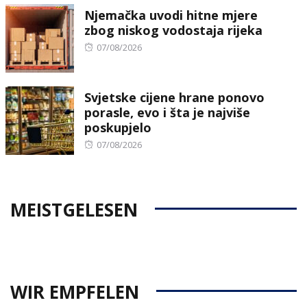
Njemačka uvodi hitne mjere
zbog niskog vodostaja rijeka
Posted
07/08/2026
on
Svjetske cijene hrane ponovo
porasle, evo i šta je najviše
poskupjelo
Posted
07/08/2026
on
MEISTGELESEN
WIR EMPFELEN