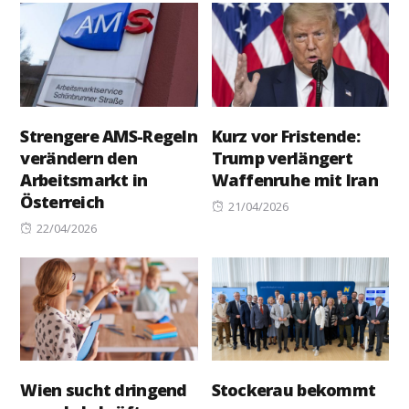
Strengere AMS-Regeln
Kurz vor Fristende:
verändern den
Trump verlängert
Arbeitsmarkt in
Waffenruhe mit Iran
Österreich
Posted
21/04/2026
Posted
on
22/04/2026
on
Wien sucht dringend
Stockerau bekommt