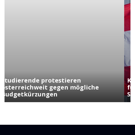
Kunasek fordert strengere Regeln
für die Verleihung der
Staatsbürgerschaft