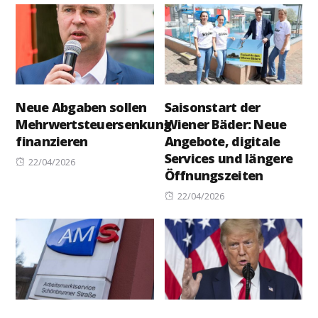
Neue Abgaben sollen
Saisonstart der
Mehrwertsteuersenkung
Wiener Bäder: Neue
finanzieren
Angebote, digitale
Services und längere
Posted
22/04/2026
Öffnungszeiten
on
Posted
22/04/2026
on