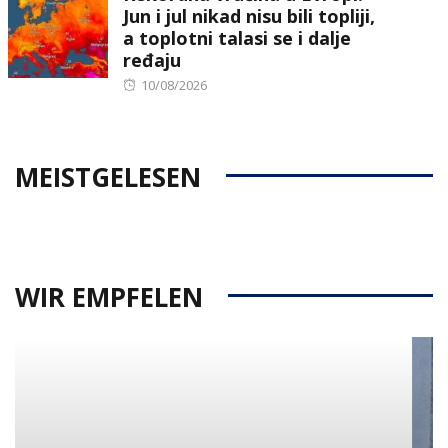
Jun i jul nikad nisu bili topliji,
a toplotni talasi se i dalje
ređaju
Posted
10/08/2026
on
MEISTGELESEN
WIR EMPFELEN