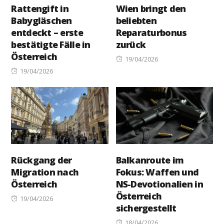
Rattengift in
Wien bringt den
Babygläschen
beliebten
entdeckt – erste
Reparaturbonus
bestätigte Fälle in
zurück
Österreich
Posted
19/04/2026
Posted
on
19/04/2026
on
Rückgang der
Balkanroute im
Migration nach
Fokus: Waffen und
Österreich
NS-Devotionalien in
Österreich
Posted
19/04/2026
sichergestellt
on
Posted
18/04/2026