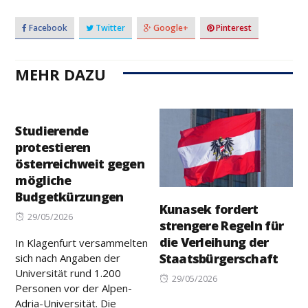
Facebook
Twitter
Google+
Pinterest
MEHR DAZU
Studierende
protestieren
österreichweit gegen
mögliche
Budgetkürzungen
Kunasek fordert
Posted
29/05/2026
strengere Regeln für
on
die Verleihung der
In Klagenfurt versammelten
Staatsbürgerschaft
sich nach Angaben der
Universität rund 1.200
Posted
29/05/2026
Personen vor der Alpen-
on
Adria-Universität. Die