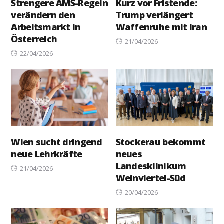
Strengere AMS-Regeln
Kurz vor Fristende:
verändern den
Trump verlängert
Arbeitsmarkt in
Waffenruhe mit Iran
Österreich
Posted
21/04/2026
Posted
on
22/04/2026
on
Wien sucht dringend
Stockerau bekommt
neue Lehrkräfte
neues
Landesklinikum
Posted
21/04/2026
Weinviertel-Süd
on
Posted
20/04/2026
on