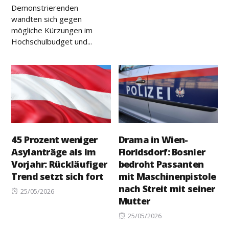
Demonstrierenden
wandten sich gegen
mögliche Kürzungen im
Hochschulbudget und...
45 Prozent weniger
Drama in Wien-
Asylanträge als im
Floridsdorf: Bosnier
Vorjahr: Rückläufiger
bedroht Passanten
Trend setzt sich fort
mit Maschinenpistole
nach Streit mit seiner
Posted
25/05/2026
Mutter
on
Posted
25/05/2026
on