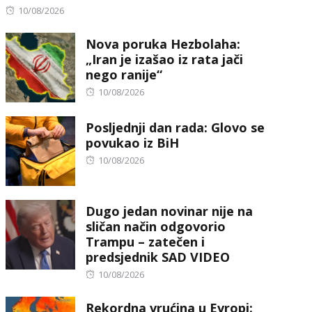
Posted
10/08/2026
on
Nova poruka Hezbolaha:
„Iran je izašao iz rata jači
nego ranije“
Posted
10/08/2026
on
Posljednji dan rada: Glovo se
povukao iz BiH
Posted
10/08/2026
on
Dugo jedan novinar nije na
sličan način odgovorio
Trampu – zatečen i
predsjednik SAD VIDEO
Posted
10/08/2026
on
Rekordna vrućina u Evropi: