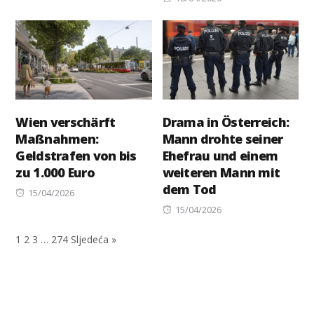
on
Wien verschärft
Drama in Österreich:
Maßnahmen:
Mann drohte seiner
Geldstrafen von bis
Ehefrau und einem
zu 1.000 Euro
weiteren Mann mit
dem Tod
Posted
15/04/2026
on
Posted
15/04/2026
on
1
2
3
…
274
Sljedeća »