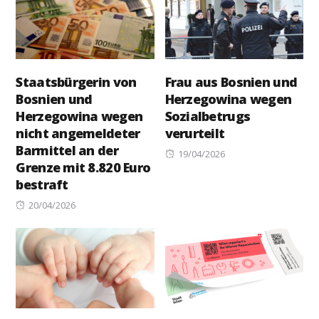
Staatsbürgerin von
Frau aus Bosnien und
Bosnien und
Herzegowina wegen
Herzegowina wegen
Sozialbetrugs
nicht angemeldeter
verurteilt
Barmittel an der
Posted
19/04/2026
Grenze mit 8.820 Euro
on
bestraft
Posted
20/04/2026
on