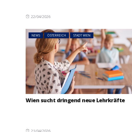
Posted
22/04/2026
on
NEWS
ÖSTERREICH
STADT WIEN
Wien sucht dringend neue Lehrkräfte
Posted
21/04/2026