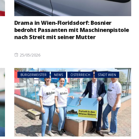
Drama in Wien-Floridsdorf: Bosnier
bedroht Passanten mit Maschinenpistole
nach Streit mit seiner Mutter
Posted
25/05/2026
on
BÜRGERMEISTER
NEWS
ÖSTERREICH
STADT WIEN