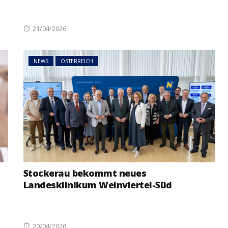
Posted
21/04/2026
on
NEWS
ÖSTERREICH
Stockerau bekommt neues
Landesklinikum Weinviertel-Süd
Posted
20/04/2026