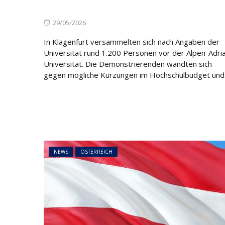
NEWS
ÖSTERREICH
45 Prozent weni
Posted
29/05/2026
Asylanträge als 
on
In Klagenfurt versammelten sich nach Angaben der
Rückläufiger Tre
Universität rund 1.200 Personen vor der Alpen-Adri
sich fort
Universität. Die Demonstrierenden wandten sich
gegen mögliche Kürzungen im Hochschulbudget und.
NEWS
ÖSTERREICH