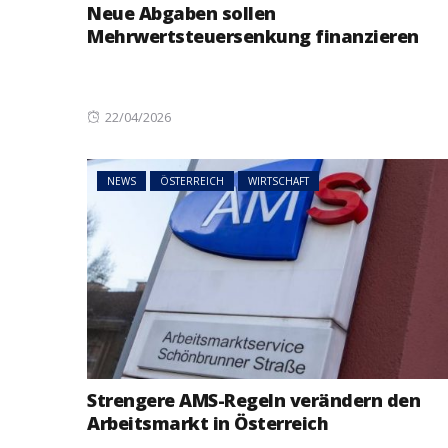
Neue Abgaben sollen
Mehrwertsteuersenkung finanzieren
Posted
22/04/2026
on
NEWS
ÖSTERREICH
WIRTSCHAFT
Strengere AMS-Regeln verändern den
Arbeitsmarkt in Österreich