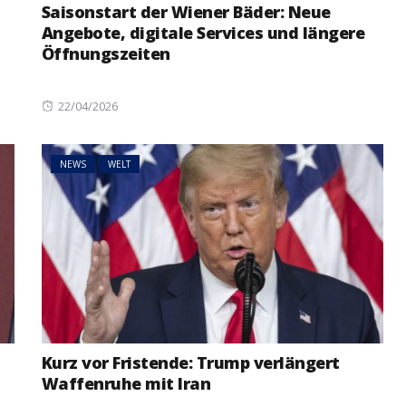
Saisonstart der Wiener Bäder: Neue
Angebote, digitale Services und längere
Öffnungszeiten
Posted
22/04/2026
on
NEWS
WELT
Kurz vor Fristende: Trump verlängert
Waffenruhe mit Iran