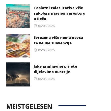
Toplotni talas izaziva više
sukoba na javnom prostoru
u Beču
Posted
06/08/2026
on
Evrozona više nema novca
za velike subvencije
Posted
06/08/2026
on
Jake grmljavine prijete
dijelovima Austrije
Posted
06/08/2026
on
MEISTGELESEN