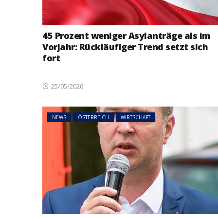
45 Prozent weniger Asylanträge als im
Vorjahr: Rückläufiger Trend setzt sich
fort
Posted
25/05/2026
on
NEWS
ÖSTERREICH
WIRTSCHAFT