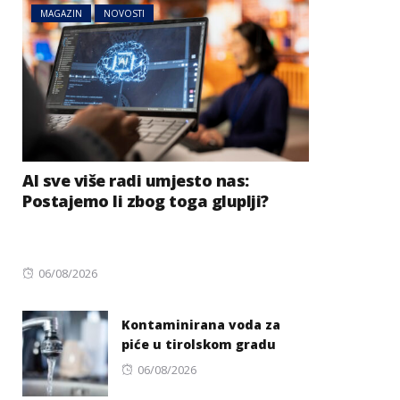
MAGAZIN
NOVOSTI
AI sve više radi umjesto nas:
Postajemo li zbog toga gluplji?
Posted
06/08/2026
on
Kontaminirana voda za
piće u tirolskom gradu
Posted
06/08/2026
on