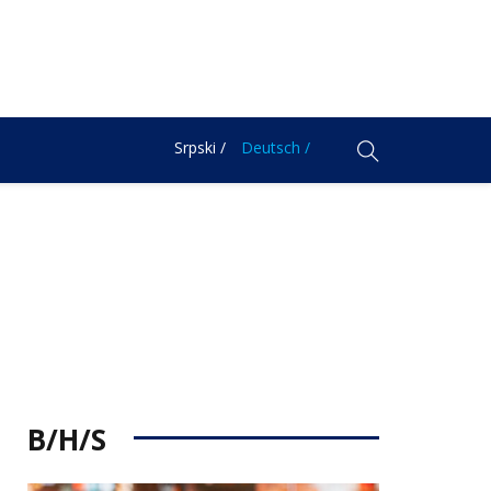
Srpski /
Deutsch /
B/H/S