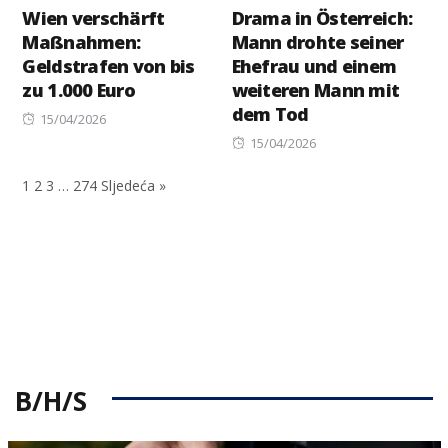
Wien verschärft
Drama in Österreich:
Maßnahmen:
Mann drohte seiner
Geldstrafen von bis
Ehefrau und einem
zu 1.000 Euro
weiteren Mann mit
dem Tod
Posted
15/04/2026
on
Posted
15/04/2026
on
1
2
3
…
274
Sljedeća »
B/H/S