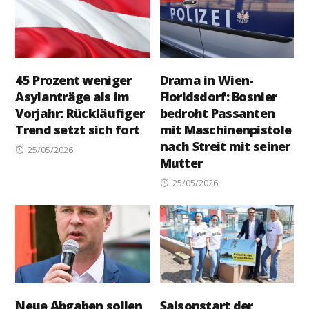
45 Prozent weniger
Drama in Wien-
Asylanträge als im
Floridsdorf: Bosnier
Vorjahr: Rückläufiger
bedroht Passanten
Trend setzt sich fort
mit Maschinenpistole
nach Streit mit seiner
Posted
25/05/2026
Mutter
on
Posted
25/05/2026
on
Neue Abgaben sollen
Saisonstart der