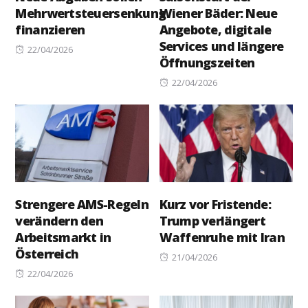
Mehrwertsteuersenkung
Wiener Bäder: Neue
finanzieren
Angebote, digitale
Services und längere
Posted
22/04/2026
Öffnungszeiten
on
Posted
22/04/2026
on
Strengere AMS-Regeln
Kurz vor Fristende:
verändern den
Trump verlängert
Arbeitsmarkt in
Waffenruhe mit Iran
Österreich
Posted
21/04/2026
Posted
on
22/04/2026
on