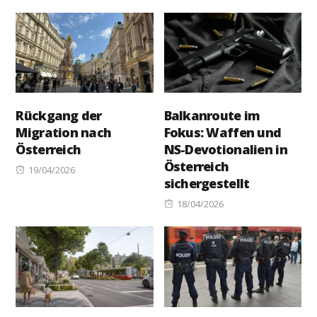
on
Rückgang der
Balkanroute im
Migration nach
Fokus: Waffen und
Österreich
NS-Devotionalien in
Österreich
Posted
19/04/2026
sichergestellt
on
Posted
18/04/2026
on