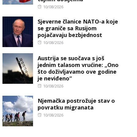
Posted
10/08/2026
on
Sjeverne članice NATO-a koje
se graniče sa Rusijom
pojačavaju bezbjednost
Posted
10/08/2026
on
Austrija se suočava s još
jednim talasom vrućine: „Ono
što doživljavamo ove godine
je neviđeno“
Posted
10/08/2026
on
Njemačka postrožuje stav o
povratku migranata
Posted
10/08/2026
on