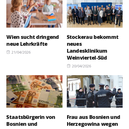
Wien sucht dringend
Stockerau bekommt
neue Lehrkräfte
neues
Landesklinikum
Posted
21/04/2026
Weinviertel-Süd
on
Posted
20/04/2026
on
Staatsbürgerin von
Frau aus Bosnien und
Bosnien und
Herzegowina wegen