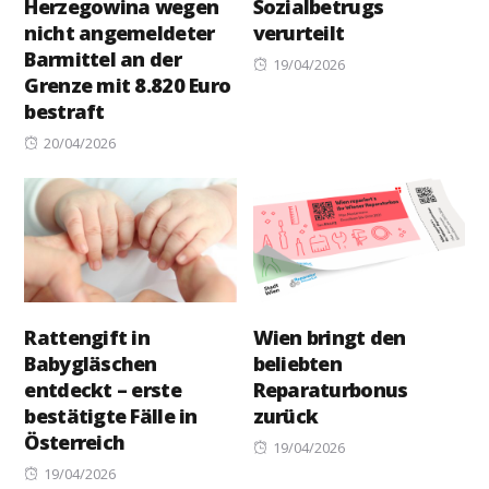
Herzegowina wegen
Sozialbetrugs
nicht angemeldeter
verurteilt
Barmittel an der
Posted
19/04/2026
Grenze mit 8.820 Euro
on
bestraft
Posted
20/04/2026
on
Rattengift in
Wien bringt den
Babygläschen
beliebten
entdeckt – erste
Reparaturbonus
bestätigte Fälle in
zurück
Österreich
Posted
19/04/2026
Posted
on
19/04/2026