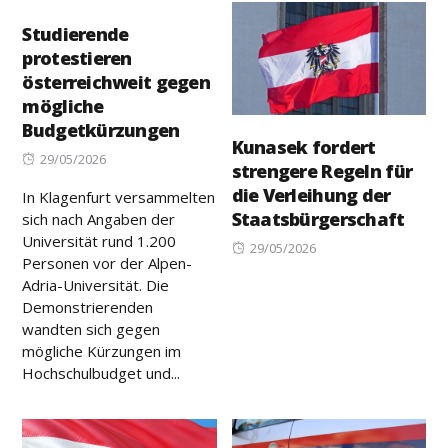
Studierende
protestieren
österreichweit gegen
mögliche
Budgetkürzungen
Kunasek fordert
Posted
29/05/2026
strengere Regeln für
on
die Verleihung der
In Klagenfurt versammelten
Staatsbürgerschaft
sich nach Angaben der
Universität rund 1.200
Posted
29/05/2026
Personen vor der Alpen-
on
Adria-Universität. Die
Demonstrierenden
wandten sich gegen
mögliche Kürzungen im
Hochschulbudget und...