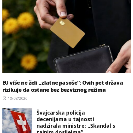
EU više ne želi „zlatne pasoše“: Ovih pet država
rizikuje da ostane bez bezviznog režima
Posted
10/08/2026
on
Švajcarska policija
decenijama u tajnosti
nadzirala ministre: „Skandal s
tajnim dosijeima“