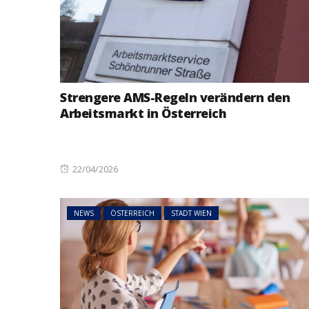
Strengere AMS-Regeln verändern den
Arbeitsmarkt in Österreich
Posted
22/04/2026
on
NEWS
ÖSTERREICH
STADT WIEN