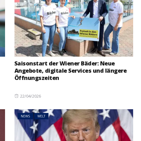
Saisonstart der Wiener Bäder: Neue
Angebote, digitale Services und längere
Öffnungszeiten
Posted
22/04/2026
on
NEWS
WELT