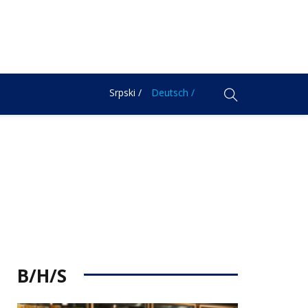
Srpski /
Deutsch /
B/H/S