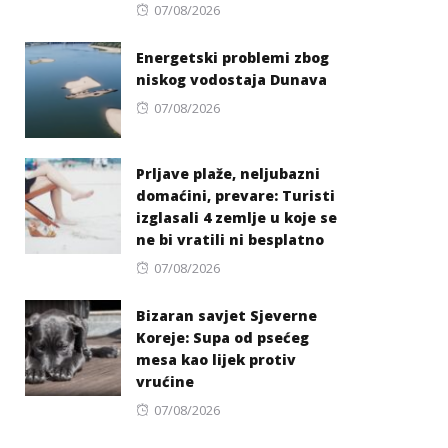
Posted
07/08/2026
on
Energetski problemi zbog
niskog vodostaja Dunava
Posted
07/08/2026
on
Prljave plaže, neljubazni
domaćini, prevare: Turisti
izglasali 4 zemlje u koje se
ne bi vratili ni besplatno
Posted
07/08/2026
on
Bizaran savjet Sjeverne
Koreje: Supa od psećeg
mesa kao lijek protiv
vrućine
Posted
07/08/2026
on