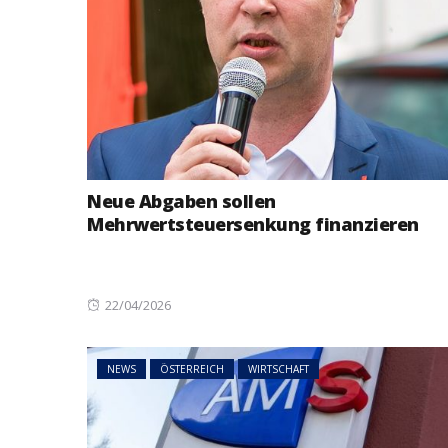
Neue Abgaben sollen
Mehrwertsteuersenkung finanzieren
Posted
22/04/2026
on
NEWS
ÖSTERREICH
WIRTSCHAFT