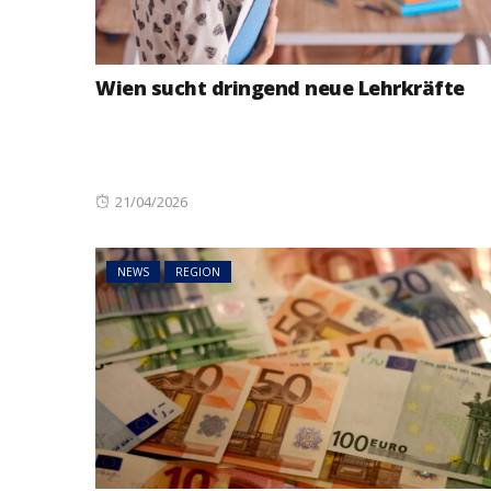
Wien sucht dringend neue Lehrkräfte
Posted
21/04/2026
on
NEWS
REGION