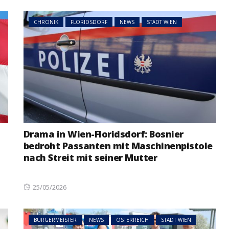
on
CHRONIK
FLORIDSDORF
NEWS
STADT WIEN
NEWS
ÖSTERREICH
ger
im Vorjahr:
Studierende protestieren
nd setzt
österreichweit gegen
mögliche Budgetkürzungen
Drama in Wien-Floridsdorf: Bosnier
bedroht Passanten mit Maschinenpistole
nach Streit mit seiner Mutter
Posted
25/05/2026
on
BÜRGERMEISTER
NEWS
ÖSTERREICH
STADT WIEN