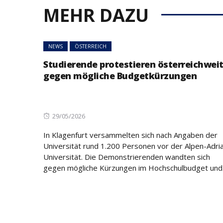
MEHR DAZU
NEWS
ÖSTERREICH
Studierende protestieren österreichwei
gegen mögliche Budgetkürzungen
Posted
29/05/2026
on
In Klagenfurt versammelten sich nach Angaben der
Universität rund 1.200 Personen vor der Alpen-Adri
Universität. Die Demonstrierenden wandten sich
gegen mögliche Kürzungen im Hochschulbudget und.