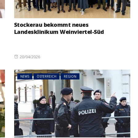
Stockerau bekommt neues
Landesklinikum Weinviertel-Süd
Posted
20/04/2026
on
NEWS
ÖSTERREICH
REGION