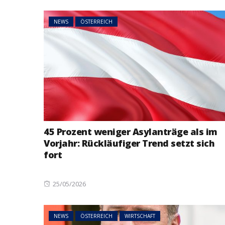
NEWS
ÖSTERREICH
NEWS
ÖSTERREICH
45 Prozent weni
Asylanträge als 
Rückläufiger Tre
sich fort
45 Prozent weniger Asylanträge als im
Vorjahr: Rückläufiger Trend setzt sich
fort
Posted
25/05/2026
on
NEWS
ÖSTERREICH
WIRTSCHAFT