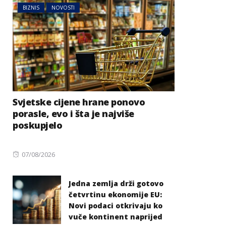
BIZNIS
NOVOSTI
Svjetske cijene hrane ponovo
porasle, evo i šta je najviše
poskupjelo
Posted
07/08/2026
on
Jedna zemlja drži gotovo
četvrtinu ekonomije EU:
Novi podaci otkrivaju ko
vuče kontinent naprijed