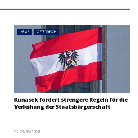
NEWS
ÖSTERREICH
t
a-
Kunasek fordert strengere Regeln für die
..
Verleihung der Staatsbürgerschaft
Posted
29/05/2026