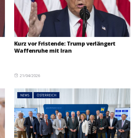
Kurz vor Fristende: Trump verlängert
Waffenruhe mit Iran
Posted
21/04/2026
on
NEWS
ÖSTERREICH