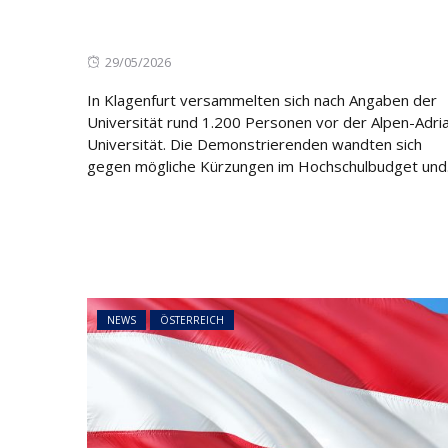
NEWS
ÖSTERREICH
45 Prozent weni
Posted
29/05/2026
Asylanträge als 
on
Rückläufiger Tre
In Klagenfurt versammelten sich nach Angaben der
sich fort
Universität rund 1.200 Personen vor der Alpen-Adri
Universität. Die Demonstrierenden wandten sich
gegen mögliche Kürzungen im Hochschulbudget und.
NEWS
ÖSTERREICH