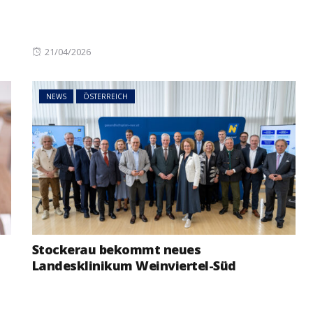
Posted
21/04/2026
on
NEWS
ÖSTERREICH
Stockerau bekommt neues
Landesklinikum Weinviertel-Süd