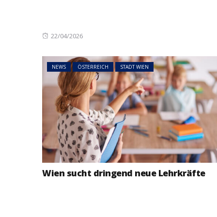
Posted
22/04/2026
on
NEWS
ÖSTERREICH
STADT WIEN
Wien sucht dringend neue Lehrkräfte