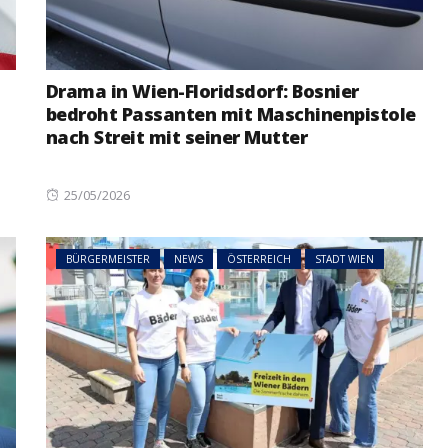
Drama in Wien-Floridsdorf: Bosnier
bedroht Passanten mit Maschinenpistole
nach Streit mit seiner Mutter
Posted
25/05/2026
on
BÜRGERMEISTER
NEWS
ÖSTERREICH
STADT WIEN