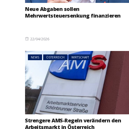
Neue Abgaben sollen
Mehrwertsteuersenkung finanzieren
Posted
22/04/2026
on
NEWS
ÖSTERREICH
WIRTSCHAFT
Strengere AMS-Regeln verändern den
Arbeitsmarkt in Österreich