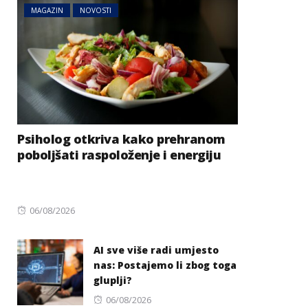
MAGAZIN
NOVOSTI
Psiholog otkriva kako prehranom
poboljšati raspoloženje i energiju
Posted
06/08/2026
on
AI sve više radi umjesto
nas: Postajemo li zbog toga
gluplji?
Posted
06/08/2026