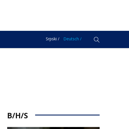
Srpski /
Deutsch /
B/H/S