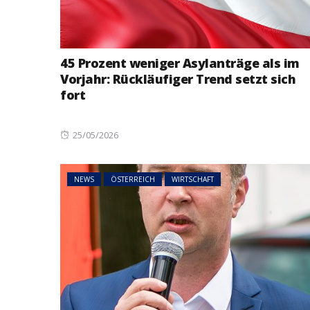
45 Prozent weniger Asylanträge als im
Vorjahr: Rückläufiger Trend setzt sich
fort
Posted
25/05/2026
on
NEWS
ÖSTERREICH
WIRTSCHAFT