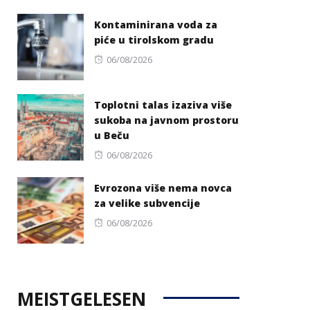
on
Kontaminirana voda za
piće u tirolskom gradu
Posted
06/08/2026
on
Toplotni talas izaziva više
sukoba na javnom prostoru
u Beču
Posted
06/08/2026
on
Evrozona više nema novca
za velike subvencije
Posted
06/08/2026
on
MEISTGELESEN