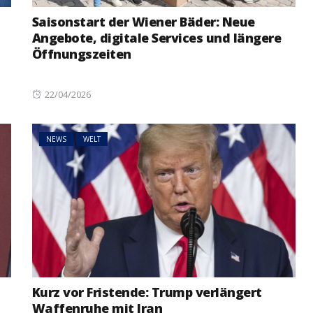
Saisonstart der Wiener Bäder: Neue
Angebote, digitale Services und längere
Öffnungszeiten
Posted
22/04/2026
on
NEWS
WELT
Kurz vor Fristende: Trump verlängert
Waffenruhe mit Iran