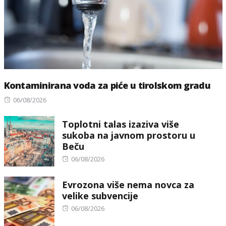
Kontaminirana voda za piće u tirolskom gradu
Posted
06/08/2026
on
Toplotni talas izaziva više
sukoba na javnom prostoru u
Beču
Posted
06/08/2026
on
Evrozona više nema novca za
velike subvencije
Posted
06/08/2026
on