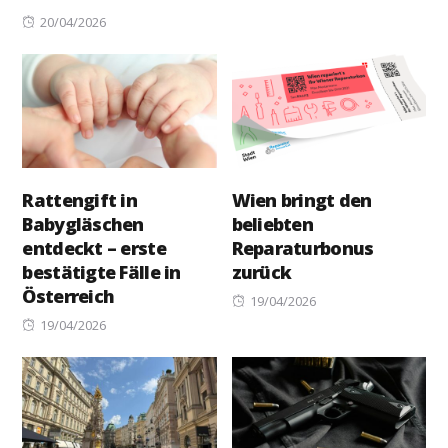
Posted
20/04/2026
on
Rattengift in
Wien bringt den
Babygläschen
beliebten
entdeckt – erste
Reparaturbonus
bestätigte Fälle in
zurück
Österreich
Posted
19/04/2026
Posted
on
19/04/2026
on