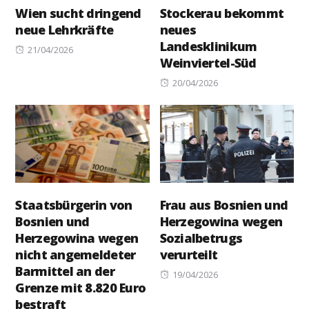
Wien sucht dringend
Stockerau bekommt
neue Lehrkräfte
neues
Landesklinikum
Posted
21/04/2026
Weinviertel-Süd
on
Posted
20/04/2026
on
Staatsbürgerin von
Frau aus Bosnien und
Bosnien und
Herzegowina wegen
Herzegowina wegen
Sozialbetrugs
nicht angemeldeter
verurteilt
Barmittel an der
Posted
19/04/2026
Grenze mit 8.820 Euro
on
bestraft