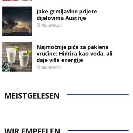
Jake grmljavine prijete
dijelovima Austrije
Posted
06/08/2026
on
Najmoćnije piće za paklene
vrućine: Hidrira kao voda, ali
daje više energije
Posted
06/08/2026
on
MEISTGELESEN
WIR EMPFELEN