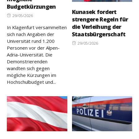
Budgetkürzungen
Kunasek fordert
Posted
29/05/2026
strengere Regeln für
on
die Verleihung der
In Klagenfurt versammelten
Staatsbürgerschaft
sich nach Angaben der
Universität rund 1.200
Posted
29/05/2026
Personen vor der Alpen-
on
Adria-Universität. Die
Demonstrierenden
wandten sich gegen
mögliche Kürzungen im
Hochschulbudget und...