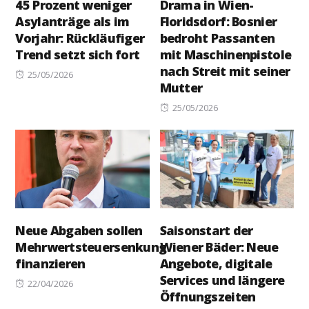
45 Prozent weniger
Drama in Wien-
Asylanträge als im
Floridsdorf: Bosnier
Vorjahr: Rückläufiger
bedroht Passanten
Trend setzt sich fort
mit Maschinenpistole
nach Streit mit seiner
Posted
25/05/2026
Mutter
on
Posted
25/05/2026
on
Neue Abgaben sollen
Saisonstart der
Mehrwertsteuersenkung
Wiener Bäder: Neue
finanzieren
Angebote, digitale
Services und längere
Posted
22/04/2026
Öffnungszeiten
on