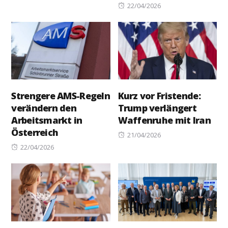
Posted
22/04/2026
on
Strengere AMS-Regeln
Kurz vor Fristende:
verändern den
Trump verlängert
Arbeitsmarkt in
Waffenruhe mit Iran
Österreich
Posted
21/04/2026
Posted
on
22/04/2026
on