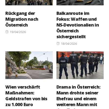
Rückgang der
Balkanroute im
Migration nach
Fokus: Waffen und
Österreich
NS-Devotionalien in
Österreich
Posted
19/04/2026
sichergestellt
on
Posted
18/04/2026
on
Wien verschärft
Drama in Österreich:
Maßnahmen:
Mann drohte seiner
Geldstrafen von bis
Ehefrau und einem
zu 1.000 Euro
weiteren Mann mit