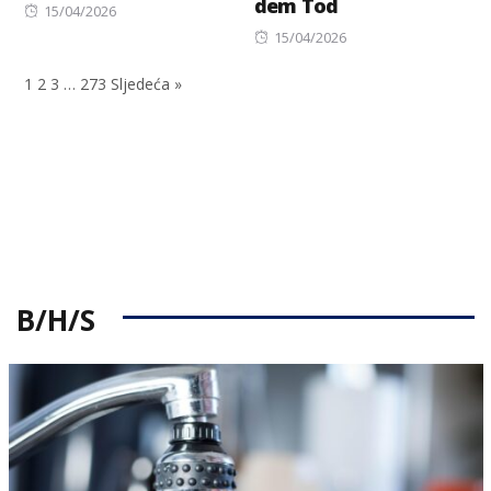
dem Tod
Posted
15/04/2026
on
Posted
15/04/2026
on
1
2
3
…
273
Sljedeća »
B/H/S