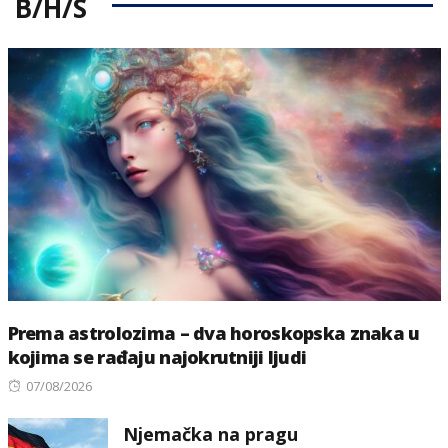
B/H/S
Prema astrolozima – dva horoskopska znaka u
kojima se rađaju najokrutniji ljudi
Posted
07/08/2026
on
Njemačka na pragu