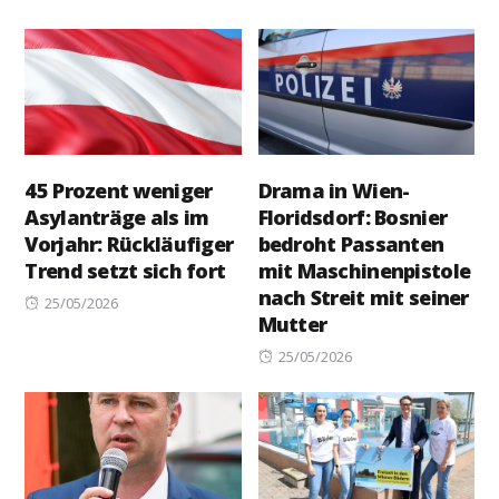
45 Prozent weniger
Drama in Wien-
Asylanträge als im
Floridsdorf: Bosnier
Vorjahr: Rückläufiger
bedroht Passanten
Trend setzt sich fort
mit Maschinenpistole
nach Streit mit seiner
Posted
25/05/2026
Mutter
on
Posted
25/05/2026
on