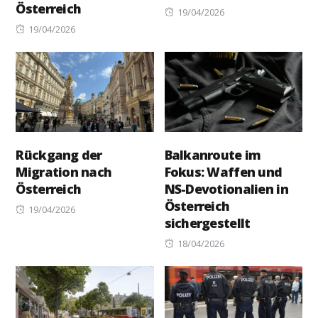
Österreich
Posted
19/04/2026
Posted
on
19/04/2026
on
Rückgang der
Balkanroute im
Migration nach
Fokus: Waffen und
Österreich
NS-Devotionalien in
Österreich
Posted
19/04/2026
sichergestellt
on
Posted
18/04/2026
on