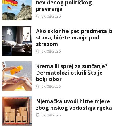
neviđenog političkog
previranja
Posted
07/08/2026
on
Ako sklonite pet predmeta iz
stana, bićete manje pod
stresom
Posted
07/08/2026
on
Krema ili sprej za sunčanje?
Dermatolozi otkrili šta je
bolji izbor
Posted
07/08/2026
on
Njemačka uvodi hitne mjere
zbog niskog vodostaja rijeka
Posted
07/08/2026
on