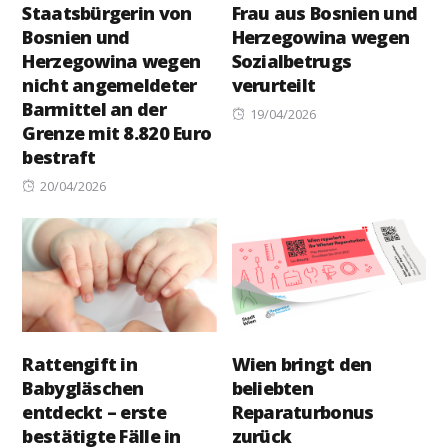
Staatsbürgerin von
Frau aus Bosnien und
Bosnien und
Herzegowina wegen
Herzegowina wegen
Sozialbetrugs
nicht angemeldeter
verurteilt
Barmittel an der
Posted
19/04/2026
Grenze mit 8.820 Euro
on
bestraft
Posted
20/04/2026
on
Rattengift in
Wien bringt den
Babygläschen
beliebten
entdeckt – erste
Reparaturbonus
bestätigte Fälle in
zurück