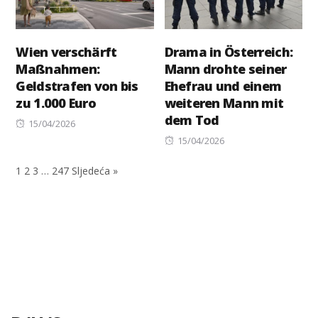
Wien verschärft
Drama in Österreich:
Maßnahmen:
Mann drohte seiner
Geldstrafen von bis
Ehefrau und einem
zu 1.000 Euro
weiteren Mann mit
dem Tod
Posted
15/04/2026
on
Posted
15/04/2026
on
1
2
3
…
247
Sljedeća »