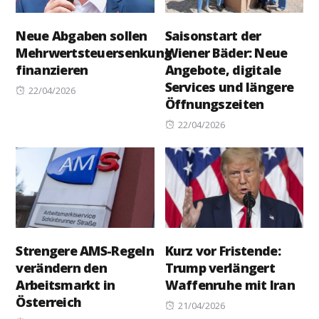
Neue Abgaben sollen
Saisonstart der
Mehrwertsteuersenkung
Wiener Bäder: Neue
finanzieren
Angebote, digitale
Services und längere
Posted
22/04/2026
Öffnungszeiten
on
Posted
22/04/2026
on
Strengere AMS-Regeln
Kurz vor Fristende:
verändern den
Trump verlängert
Arbeitsmarkt in
Waffenruhe mit Iran
Österreich
Posted
21/04/2026