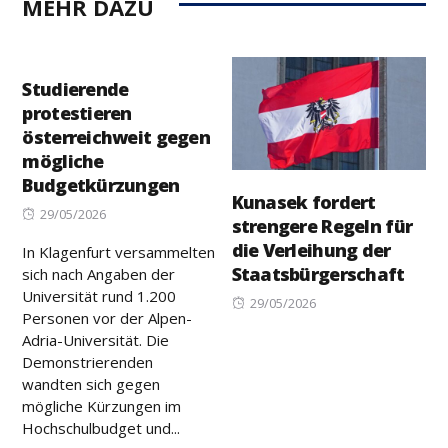
MEHR DAZU
Studierende
protestieren
österreichweit gegen
mögliche
Budgetkürzungen
Kunasek fordert
Posted
29/05/2026
strengere Regeln für
on
die Verleihung der
In Klagenfurt versammelten
Staatsbürgerschaft
sich nach Angaben der
Universität rund 1.200
Posted
29/05/2026
Personen vor der Alpen-
on
Adria-Universität. Die
Demonstrierenden
wandten sich gegen
mögliche Kürzungen im
Hochschulbudget und...